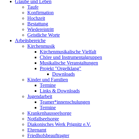
Glaube und Leben
Taufe
Konfirmation
Hochzeit
Bestattung
Wiedereintritt
Geistliche Worte
Arbeitsbereiche
Kirchenmusik
Kirchenmusikalische Vielfalt
Chöre und Instrumentalgruppen
Musikalische Veranstaltungen
Projekt "Orgelklang"
Downloads
Kinder und Familien
Termine
Links & Downloads
Jugendarbeit
Teamer*innenschulungen
Termine
Krankenhausseelsorge
Notfallseelsorge
Diakonisches Werk Prignitz e.V.
Ehrenamt
Friedhofsbeauftragter