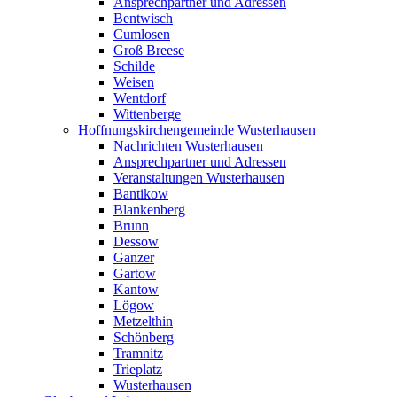
Ansprechpartner und Adressen
Bentwisch
Cumlosen
Groß Breese
Schilde
Weisen
Wentdorf
Wittenberge
Hoffnungskirchengemeinde Wusterhausen
Nachrichten Wusterhausen
Ansprechpartner und Adressen
Veranstaltungen Wusterhausen
Bantikow
Blankenberg
Brunn
Dessow
Ganzer
Gartow
Kantow
Lögow
Metzelthin
Schönberg
Tramnitz
Trieplatz
Wusterhausen