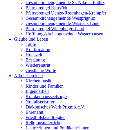
Gesamtkirchengemeinde St. Nikolai Putlitz
Pfarrsprengel Rühstädt
Pfarrsprengel Uenze-Rosenhagen-Krampfer
Gesamtkirchengemeinde Westprignitz
Gesamtkirchengemeinde Wilsnack Land
Pfarrsprengel Wittenberge-Land
Hoffnungskirchengemeinde Wusterhausen
Glaube und Leben
Taufe
Konfirmation
Hochzeit
Bestattung
Wiedereintritt
Geistliche Worte
Arbeitsbereiche
Kirchenmusik
Kinder und Familien
Jugendarbeit
Krankenhausseelsorge
Notfallseelsorge
Diakonisches Werk Prignitz e.V.
Ehrenamt
Friedhofsbeauftragter
Religionsunterricht
Lektor*innen und Prädikant*innen