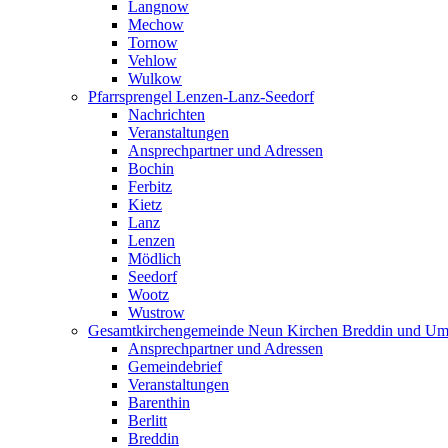
Langnow
Mechow
Tornow
Vehlow
Wulkow
Pfarrsprengel Lenzen-Lanz-Seedorf
Nachrichten
Veranstaltungen
Ansprechpartner und Adressen
Bochin
Ferbitz
Kietz
Lanz
Lenzen
Mödlich
Seedorf
Wootz
Wustrow
Gesamtkirchengemeinde Neun Kirchen Breddin und Um
Ansprechpartner und Adressen
Gemeindebrief
Veranstaltungen
Barenthin
Berlitt
Breddin