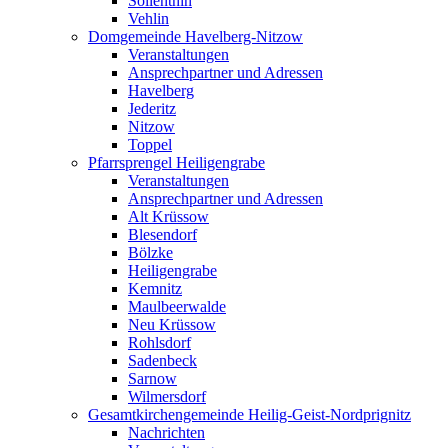
Söllenthin
Vehlin
Domgemeinde Havelberg-Nitzow
Veranstaltungen
Ansprechpartner und Adressen
Havelberg
Jederitz
Nitzow
Toppel
Pfarrsprengel Heiligengrabe
Veranstaltungen
Ansprechpartner und Adressen
Alt Krüssow
Blesendorf
Bölzke
Heiligengrabe
Kemnitz
Maulbeerwalde
Neu Krüssow
Rohlsdorf
Sadenbeck
Sarnow
Wilmersdorf
Gesamtkirchengemeinde Heilig-Geist-Nordprignitz
Nachrichten