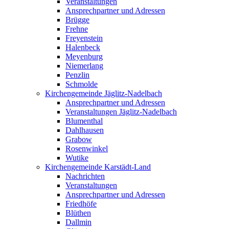
Veranstaltungen
Ansprechpartner und Adressen
Brügge
Frehne
Freyenstein
Halenbeck
Meyenburg
Niemerlang
Penzlin
Schmolde
Kirchengemeinde Jäglitz-Nadelbach
Ansprechpartner und Adressen
Veranstaltungen Jäglitz-Nadelbach
Blumenthal
Dahlhausen
Grabow
Rosenwinkel
Wutike
Kirchengemeinde Karstädt-Land
Nachrichten
Veranstaltungen
Ansprechpartner und Adressen
Friedhöfe
Blüthen
Dallmin