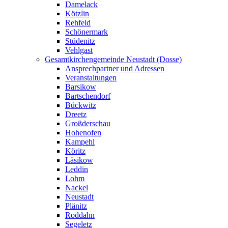
Damelack
Kötzlin
Rehfeld
Schönermark
Stüdenitz
Vehlgast
Gesamtkirchengemeinde Neustadt (Dosse)
Ansprechpartner und Adressen
Veranstaltungen
Barsikow
Bartschendorf
Bückwitz
Dreetz
Großderschau
Hohenofen
Kampehl
Köritz
Läsikow
Leddin
Lohm
Nackel
Neustadt
Plänitz
Roddahn
Segeletz