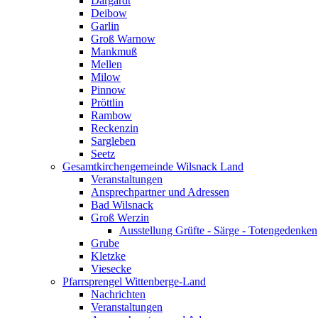
Dargardt
Deibow
Garlin
Groß Warnow
Mankmuß
Mellen
Milow
Pinnow
Pröttlin
Rambow
Reckenzin
Sargleben
Seetz
Gesamtkirchengemeinde Wilsnack Land
Veranstaltungen
Ansprechpartner und Adressen
Bad Wilsnack
Groß Werzin
Ausstellung Grüfte - Särge - Totengedenken
Grube
Kletzke
Viesecke
Pfarrsprengel Wittenberge-Land
Nachrichten
Veranstaltungen