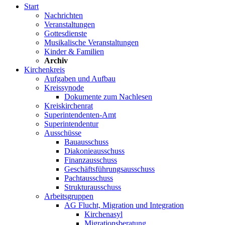
Start
Nachrichten
Veranstaltungen
Gottesdienste
Musikalische Veranstaltungen
Kinder & Familien
Archiv
Kirchenkreis
Aufgaben und Aufbau
Kreissynode
Dokumente zum Nachlesen
Kreiskirchenrat
Superintendenten-Amt
Superintendentur
Ausschüsse
Bauausschuss
Diakonieausschuss
Finanzausschuss
Geschäftsführungsausschuss
Pachtausschuss
Strukturausschuss
Arbeitsgruppen
AG Flucht, Migration und Integration
Kirchenasyl
Migrationsberatung