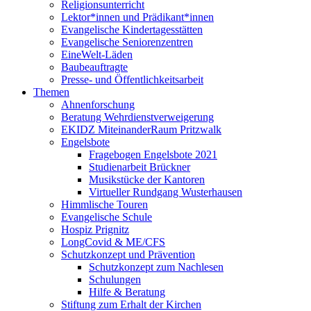
Religionsunterricht
Lektor*innen und Prädikant*innen
Evangelische Kindertagesstätten
Evangelische Seniorenzentren
EineWelt-Läden
Baubeauftragte
Presse- und Öffentlichkeitsarbeit
Themen
Ahnenforschung
Beratung Wehrdienstverweigerung
EKIDZ MiteinanderRaum Pritzwalk
Engelsbote
Fragebogen Engelsbote 2021
Studienarbeit Brückner
Musikstücke der Kantoren
Virtueller Rundgang Wusterhausen
Himmlische Touren
Evangelische Schule
Hospiz Prignitz
LongCovid & ME/CFS
Schutzkonzept und Prävention
Schutzkonzept zum Nachlesen
Schulungen
Hilfe & Beratung
Stiftung zum Erhalt der Kirchen