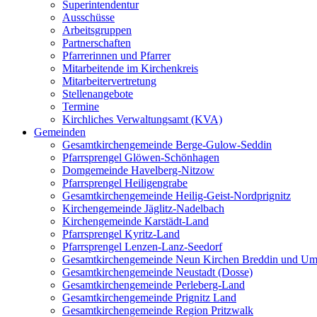
Superintendentur
Ausschüsse
Arbeitsgruppen
Partnerschaften
Pfarrerinnen und Pfarrer
Mitarbeitende im Kirchenkreis
Mitarbeitervertretung
Stellenangebote
Termine
Kirchliches Verwaltungsamt (KVA)
Gemeinden
Gesamtkirchengemeinde Berge-Gulow-Seddin
Pfarrsprengel Glöwen-Schönhagen
Domgemeinde Havelberg-Nitzow
Pfarrsprengel Heiligengrabe
Gesamtkirchengemeinde Heilig-Geist-Nordprignitz
Kirchengemeinde Jäglitz-Nadelbach
Kirchengemeinde Karstädt-Land
Pfarrsprengel Kyritz-Land
Pfarrsprengel Lenzen-Lanz-Seedorf
Gesamtkirchengemeinde Neun Kirchen Breddin und Um
Gesamtkirchengemeinde Neustadt (Dosse)
Gesamtkirchengemeinde Perleberg-Land
Gesamtkirchengemeinde Prignitz Land
Gesamtkirchengemeinde Region Pritzwalk