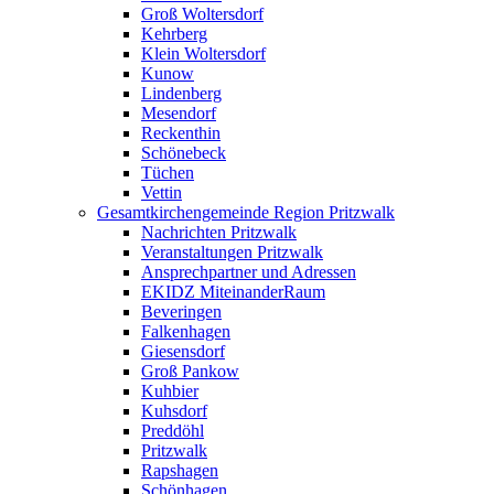
Groß Woltersdorf
Kehrberg
Klein Woltersdorf
Kunow
Lindenberg
Mesendorf
Reckenthin
Schönebeck
Tüchen
Vettin
Gesamtkirchengemeinde Region Pritzwalk
Nachrichten Pritzwalk
Veranstaltungen Pritzwalk
Ansprechpartner und Adressen
EKIDZ MiteinanderRaum
Beveringen
Falkenhagen
Giesensdorf
Groß Pankow
Kuhbier
Kuhsdorf
Preddöhl
Pritzwalk
Rapshagen
Schönhagen