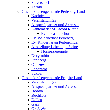
Sieversdorf
Zernitz
Gesamtkirchengemeinde Perleberg-Land
Nachrichten
Veranstaltungen
Ansprechpartner und Adressen
Kantorat der St. Jacobi Kirche
Ev. Posaunenchor
Ev. Waldfriedhof Perleberg
Ev. Kindergarten Perlenkinder
Ausstellung Lebendige Steine
Hörspaziergänge
Dergenthin
Perleberg
Quitzow
Schönfeld
Sükow
Gesamtkirchengemeinde Prignitz Land
Veranstaltungen
Ansprechpartner und Adressen
Boddin
Buchholz
Döllen
Garz
Groß Welle