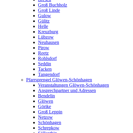
Groß Buchholz
Groß Linde
Gulow
Gülitz
Helle
Kreuzburg
Lübzow
Neuhausen
Pirow
Reetz
Rohlsdorf
Seddin
Tacken
Tangendorf
Pfarrsprengel Glöwen-Schönhagen
Veranstaltungen Glöwen-Schönhagen
Ansprechpartner und Adressen
Bendelin
Glöwen
Görike
Groß Leppin
Netzow
Schönhagen
Schrepkow