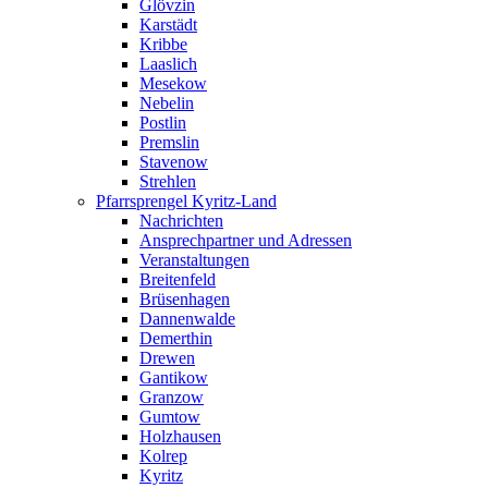
Glövzin
Karstädt
Kribbe
Laaslich
Mesekow
Nebelin
Postlin
Premslin
Stavenow
Strehlen
Pfarrsprengel Kyritz-Land
Nachrichten
Ansprechpartner und Adressen
Veranstaltungen
Breitenfeld
Brüsenhagen
Dannenwalde
Demerthin
Drewen
Gantikow
Granzow
Gumtow
Holzhausen
Kolrep
Kyritz