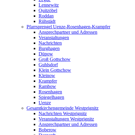
Lennewitz
Quitzöbel
Roddan
Rühstädt
Pfarrsprengel Uenze-Rosenhagen-Krampfer
Ansprechpartner und Adressen
Veranstaltungen
Nachrichten
Burghagen
Düpow
Groß Gottschow
Guhlsdorf
Klein Gottschow
Kleinow
Krampfer
Rambow
Rosenhagen
Spiegelhagen
Uenze
Gesamtkirchengemeinde Westprignitz
Nachrichten Westprignitz
Veranstaltungen Westprignitz
Ansprechpartner und Adressen
Boberow