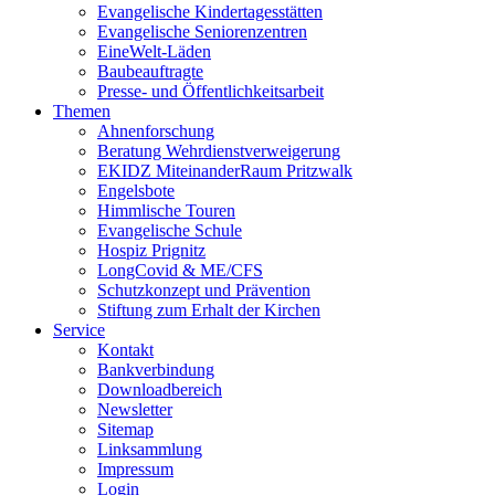
Evangelische Kindertagesstätten
Evangelische Seniorenzentren
EineWelt-Läden
Baubeauftragte
Presse- und Öffentlichkeitsarbeit
Themen
Ahnenforschung
Beratung Wehrdienstverweigerung
EKIDZ MiteinanderRaum Pritzwalk
Engelsbote
Himmlische Touren
Evangelische Schule
Hospiz Prignitz
LongCovid & ME/CFS
Schutzkonzept und Prävention
Stiftung zum Erhalt der Kirchen
Service
Kontakt
Bankverbindung
Downloadbereich
Newsletter
Sitemap
Linksammlung
Impressum
Login