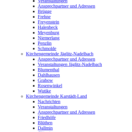
Veranstaltungen
Ansprechpartner und Adressen
Brügge
Frehne
Freyenstein
Halenbeck
Meyenburg
Niemerlang
Penzlin
Schmolde
Kirchengemeinde Jäglitz-Nadelbach
Ansprechpartner und Adressen
Veranstaltungen Jäglitz-Nadelbach
Blumenthal
Dahlhausen
Grabow
Rosenwinkel
Wutike
Kirchengemeinde Karstädt-Land
Nachrichten
Veranstaltungen
Ansprechpartner und Adressen
Friedhöfe
Blüthen
Dallmin