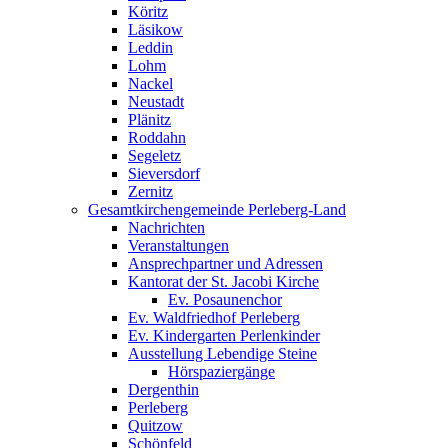
Köritz
Läsikow
Leddin
Lohm
Nackel
Neustadt
Plänitz
Roddahn
Segeletz
Sieversdorf
Zernitz
Gesamtkirchengemeinde Perleberg-Land
Nachrichten
Veranstaltungen
Ansprechpartner und Adressen
Kantorat der St. Jacobi Kirche
Ev. Posaunenchor
Ev. Waldfriedhof Perleberg
Ev. Kindergarten Perlenkinder
Ausstellung Lebendige Steine
Hörspaziergänge
Dergenthin
Perleberg
Quitzow
Schönfeld