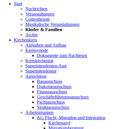
Start
Nachrichten
Veranstaltungen
Gottesdienste
Musikalische Veranstaltungen
Kinder & Familien
Archiv
Kirchenkreis
Aufgaben und Aufbau
Kreissynode
Dokumente zum Nachlesen
Kreiskirchenrat
Superintendenten-Amt
Superintendentur
Ausschüsse
Bauausschuss
Diakonieausschuss
Finanzausschuss
Geschäftsführungsausschuss
Pachtausschuss
Strukturausschuss
Arbeitsgruppen
AG Flucht, Migration und Integration
Kirchenasyl
Migrationsberatung