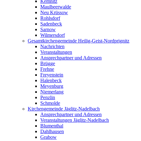
Kemnitz
Maulbeerwalde
Neu Krüssow
Rohlsdorf
Sadenbeck
Sarnow
Wilmersdorf
Gesamtkirchengemeinde Heilig-Geist-Nordprignitz
Nachrichten
Veranstaltungen
Ansprechpartner und Adressen
Brügge
Frehne
Freyenstein
Halenbeck
Meyenburg
Niemerlang
Penzlin
Schmolde
Kirchengemeinde Jäglitz-Nadelbach
Ansprechpartner und Adressen
Veranstaltungen Jäglitz-Nadelbach
Blumenthal
Dahlhausen
Grabow