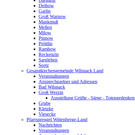
Dargardt
Deibow
Garlin
Groß Warnow
Mankmuß
Mellen
Milow
Pinnow
Pröttlin
Rambow
Reckenzin
Sargleben
Seetz
Gesamtkirchengemeinde Wilsnack Land
Veranstaltungen
Ansprechpartner und Adressen
Bad Wilsnack
Groß Werzin
Ausstellung Grüfte - Särge - Totengedenken
Grube
Kletzke
Viesecke
Pfarrsprengel Wittenberge-Land
Nachrichten
Veranstaltungen