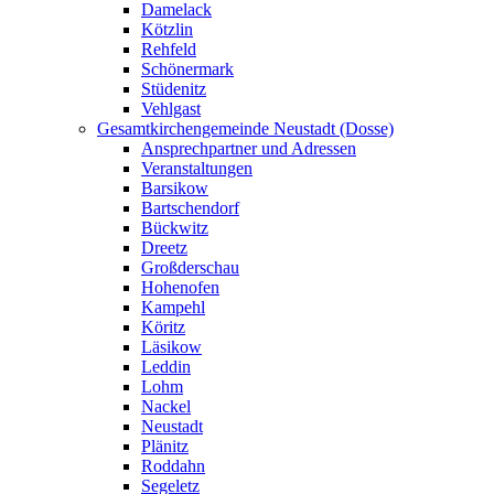
Damelack
Kötzlin
Rehfeld
Schönermark
Stüdenitz
Vehlgast
Gesamtkirchengemeinde Neustadt (Dosse)
Ansprechpartner und Adressen
Veranstaltungen
Barsikow
Bartschendorf
Bückwitz
Dreetz
Großderschau
Hohenofen
Kampehl
Köritz
Läsikow
Leddin
Lohm
Nackel
Neustadt
Plänitz
Roddahn
Segeletz