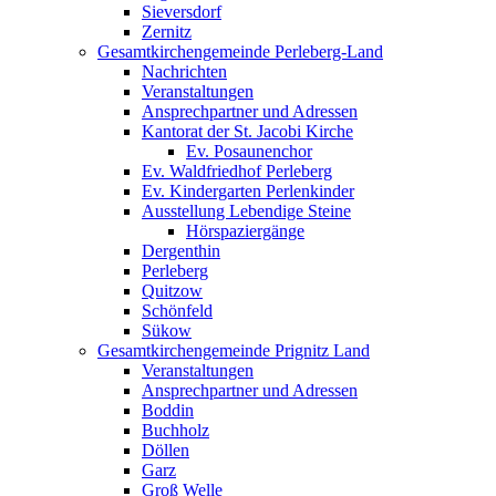
Sieversdorf
Zernitz
Gesamtkirchengemeinde Perleberg-Land
Nachrichten
Veranstaltungen
Ansprechpartner und Adressen
Kantorat der St. Jacobi Kirche
Ev. Posaunenchor
Ev. Waldfriedhof Perleberg
Ev. Kindergarten Perlenkinder
Ausstellung Lebendige Steine
Hörspaziergänge
Dergenthin
Perleberg
Quitzow
Schönfeld
Sükow
Gesamtkirchengemeinde Prignitz Land
Veranstaltungen
Ansprechpartner und Adressen
Boddin
Buchholz
Döllen
Garz
Groß Welle