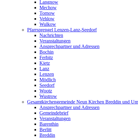
Langnow
Mechow
Tornow
Vehlow
Wulkow
Pfarrsprengel Lenzen-Lanz-Seedorf
Nachrichten
Veranstaltungen
Ansprechpartner und Adressen
Bochin
Ferbitz
Kietz
Lanz
Lenzen
Mödlich
Seedorf
Wootz
Wustrow
Gesamtkirchengemeinde Neun Kirchen Breddin und Um
Ansprechpartner und Adressen
Gemeindebrief
Veranstaltungen
Barenthin
Berlitt
Breddin