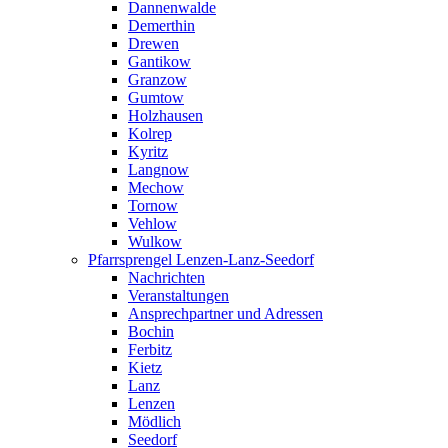
Dannenwalde
Demerthin
Drewen
Gantikow
Granzow
Gumtow
Holzhausen
Kolrep
Kyritz
Langnow
Mechow
Tornow
Vehlow
Wulkow
Pfarrsprengel Lenzen-Lanz-Seedorf
Nachrichten
Veranstaltungen
Ansprechpartner und Adressen
Bochin
Ferbitz
Kietz
Lanz
Lenzen
Mödlich
Seedorf