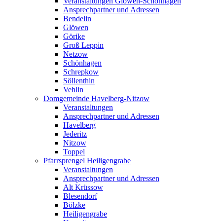
Veranstaltungen Glöwen-Schönhagen
Ansprechpartner und Adressen
Bendelin
Glöwen
Görike
Groß Leppin
Netzow
Schönhagen
Schrepkow
Söllenthin
Vehlin
Domgemeinde Havelberg-Nitzow
Veranstaltungen
Ansprechpartner und Adressen
Havelberg
Jederitz
Nitzow
Toppel
Pfarrsprengel Heiligengrabe
Veranstaltungen
Ansprechpartner und Adressen
Alt Krüssow
Blesendorf
Bölzke
Heiligengrabe