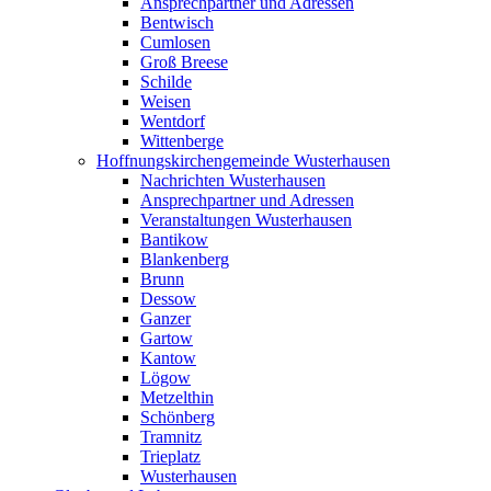
Ansprechpartner und Adressen
Bentwisch
Cumlosen
Groß Breese
Schilde
Weisen
Wentdorf
Wittenberge
Hoffnungskirchengemeinde Wusterhausen
Nachrichten Wusterhausen
Ansprechpartner und Adressen
Veranstaltungen Wusterhausen
Bantikow
Blankenberg
Brunn
Dessow
Ganzer
Gartow
Kantow
Lögow
Metzelthin
Schönberg
Tramnitz
Trieplatz
Wusterhausen