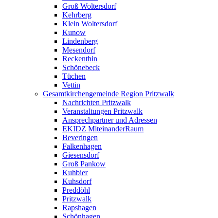
Groß Woltersdorf
Kehrberg
Klein Woltersdorf
Kunow
Lindenberg
Mesendorf
Reckenthin
Schönebeck
Tüchen
Vettin
Gesamtkirchengemeinde Region Pritzwalk
Nachrichten Pritzwalk
Veranstaltungen Pritzwalk
Ansprechpartner und Adressen
EKIDZ MiteinanderRaum
Beveringen
Falkenhagen
Giesensdorf
Groß Pankow
Kuhbier
Kuhsdorf
Preddöhl
Pritzwalk
Rapshagen
Schönhagen