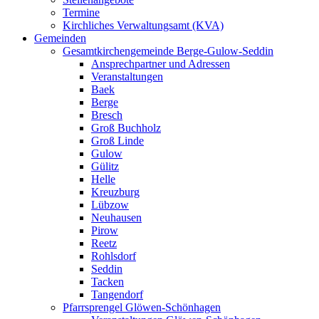
Termine
Kirchliches Verwaltungsamt (KVA)
Gemeinden
Gesamtkirchengemeinde Berge-Gulow-Seddin
Ansprechpartner und Adressen
Veranstaltungen
Baek
Berge
Bresch
Groß Buchholz
Groß Linde
Gulow
Gülitz
Helle
Kreuzburg
Lübzow
Neuhausen
Pirow
Reetz
Rohlsdorf
Seddin
Tacken
Tangendorf
Pfarrsprengel Glöwen-Schönhagen