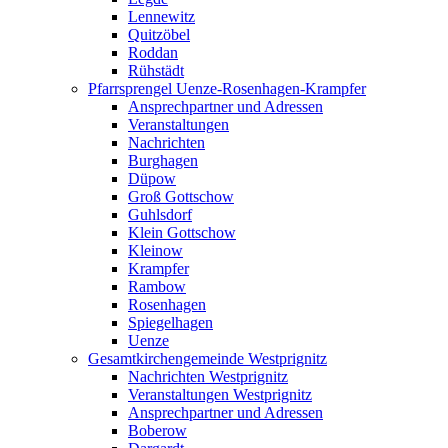
Lennewitz
Quitzöbel
Roddan
Rühstädt
Pfarrsprengel Uenze-Rosenhagen-Krampfer
Ansprechpartner und Adressen
Veranstaltungen
Nachrichten
Burghagen
Düpow
Groß Gottschow
Guhlsdorf
Klein Gottschow
Kleinow
Krampfer
Rambow
Rosenhagen
Spiegelhagen
Uenze
Gesamtkirchengemeinde Westprignitz
Nachrichten Westprignitz
Veranstaltungen Westprignitz
Ansprechpartner und Adressen
Boberow