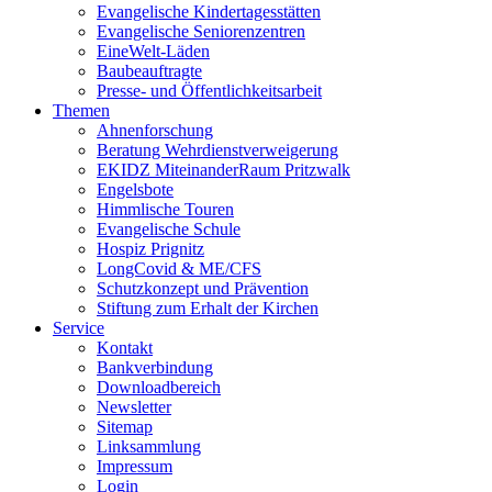
Evangelische Kindertagesstätten
Evangelische Seniorenzentren
EineWelt-Läden
Baubeauftragte
Presse- und Öffentlichkeitsarbeit
Themen
Ahnenforschung
Beratung Wehrdienstverweigerung
EKIDZ MiteinanderRaum Pritzwalk
Engelsbote
Himmlische Touren
Evangelische Schule
Hospiz Prignitz
LongCovid & ME/CFS
Schutzkonzept und Prävention
Stiftung zum Erhalt der Kirchen
Service
Kontakt
Bankverbindung
Downloadbereich
Newsletter
Sitemap
Linksammlung
Impressum
Login