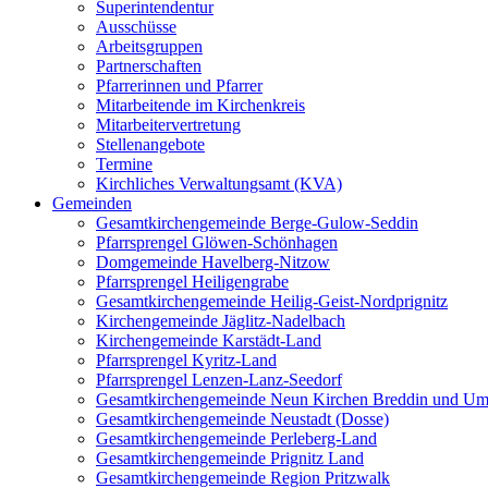
Superintendentur
Ausschüsse
Arbeitsgruppen
Partnerschaften
Pfarrerinnen und Pfarrer
Mitarbeitende im Kirchenkreis
Mitarbeitervertretung
Stellenangebote
Termine
Kirchliches Verwaltungsamt (KVA)
Gemeinden
Gesamtkirchengemeinde Berge-Gulow-Seddin
Pfarrsprengel Glöwen-Schönhagen
Domgemeinde Havelberg-Nitzow
Pfarrsprengel Heiligengrabe
Gesamtkirchengemeinde Heilig-Geist-Nordprignitz
Kirchengemeinde Jäglitz-Nadelbach
Kirchengemeinde Karstädt-Land
Pfarrsprengel Kyritz-Land
Pfarrsprengel Lenzen-Lanz-Seedorf
Gesamtkirchengemeinde Neun Kirchen Breddin und Um
Gesamtkirchengemeinde Neustadt (Dosse)
Gesamtkirchengemeinde Perleberg-Land
Gesamtkirchengemeinde Prignitz Land
Gesamtkirchengemeinde Region Pritzwalk