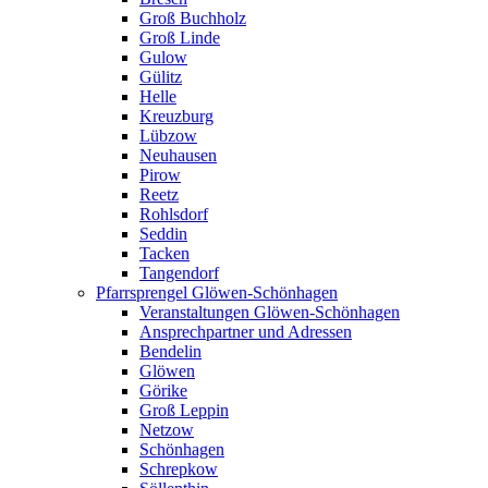
Groß Buchholz
Groß Linde
Gulow
Gülitz
Helle
Kreuzburg
Lübzow
Neuhausen
Pirow
Reetz
Rohlsdorf
Seddin
Tacken
Tangendorf
Pfarrsprengel Glöwen-Schönhagen
Veranstaltungen Glöwen-Schönhagen
Ansprechpartner und Adressen
Bendelin
Glöwen
Görike
Groß Leppin
Netzow
Schönhagen
Schrepkow