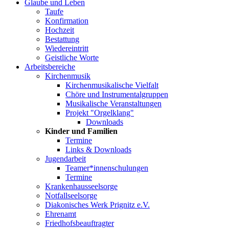
Glaube und Leben
Taufe
Konfirmation
Hochzeit
Bestattung
Wiedereintritt
Geistliche Worte
Arbeitsbereiche
Kirchenmusik
Kirchenmusikalische Vielfalt
Chöre und Instrumentalgruppen
Musikalische Veranstaltungen
Projekt "Orgelklang"
Downloads
Kinder und Familien
Termine
Links & Downloads
Jugendarbeit
Teamer*innenschulungen
Termine
Krankenhausseelsorge
Notfallseelsorge
Diakonisches Werk Prignitz e.V.
Ehrenamt
Friedhofsbeauftragter