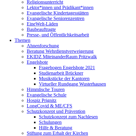
Religionsunterricht
Lektor*innen und Prädikant*innen
Evangelische Kindertagesstätten
Evangelische Seniorenzentren
EineWelt-Läden
Baubeauftragte
Presse- und Öffentlichkeitsarbeit
Themen
Ahnenforschung
Beratung Wehrdienstverweigerung
EKIDZ MiteinanderRaum Pritzwalk
Engelsbote
Fragebogen Engelsbote 2021
Studienarbeit Brückner
Musikstücke der Kantoren
Virtueller Rundgang Wusterhausen
Himmlische Touren
Evangelische Schule
Hospiz Prignitz
LongCovid & ME/CFS
Schutzkonzept und Prävention
Schutzkonzept zum Nachlesen
Schulungen
Hilfe & Beratung
Stiftung zum Erhalt der Kirchen