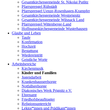
Gesamtkirchengemeinde St. Nikolai Putlitz
Pfarrsprengel Rühstädt
Pfarrsprengel Uenze-Rosenhagen-Krampfer
Gesamtkirchengemeinde Westprignitz
Gesamtkirchengemeinde Wilsnack Land
Pfarrsprengel Wittenberge-Land
Hoffnungskirchengemeinde Wusterhausen
Glaube und Leben
Taufe
Konfirmation
Hochzeit
Bestattung
Wiedereintritt
Geistliche Worte
Arbeitsbereiche
Kirchenmusik
Kinder und Familien
Jugendarbeit
Krankenhausseelsorge
Notfallseelsorge
Diakonisches Werk Prignitz e.V.
Ehrenamt
Friedhofsbeauftragter
Religionsunterricht
Lektor*innen und Prädikant*innen