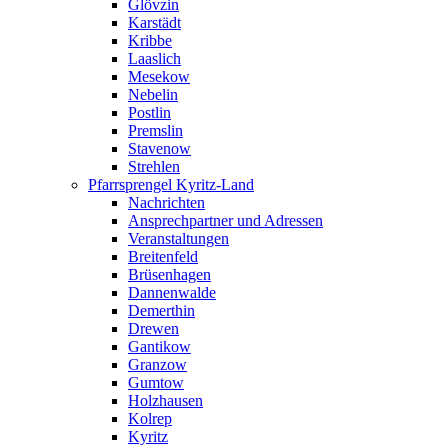
Glövzin
Karstädt
Kribbe
Laaslich
Mesekow
Nebelin
Postlin
Premslin
Stavenow
Strehlen
Pfarrsprengel Kyritz-Land
Nachrichten
Ansprechpartner und Adressen
Veranstaltungen
Breitenfeld
Brüsenhagen
Dannenwalde
Demerthin
Drewen
Gantikow
Granzow
Gumtow
Holzhausen
Kolrep
Kyritz