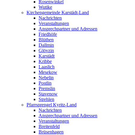
Rosenwinkel
Wutike
Kirchengemeinde Karstädt-Land
Nachrichten
Veranstaltungen
Ansprechpartner und Adressen
Friedhöfe
Blüthen
Dallmin
Glövzin
Karstädt
Kribbe
Laaslich
Mesekow
Nebelin
Postlin
Premslin
Stavenow
Strehlen
Pfarrsprengel Kyritz-Land
Nachrichten
Ansprechpartner und Adressen
Veranstaltungen
Breitenfeld
Brüsenhagen