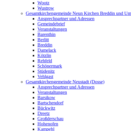
Wootz
Wustrow
Gesamtkirchengemeinde Neun Kirchen Breddin und Um
Ansprechpartner und Adressen
Gemeindebrief
Veranstaltungen
Barenthin
Berlitt
Breddin
Damelack
Kötzlin
Rehfeld
Schönermark
Stüdenitz
Vehlgast
Gesamtkirchengemeinde Neustadt (Dosse)
Ansprechpartner und Adressen
Veranstaltungen
Barsikow
Bartschendorf
Bückwitz
Dreetz
Großderschau
Hohenofen
Kampehl