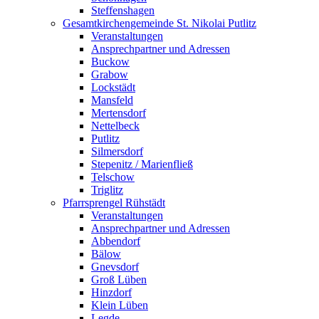
Steffenshagen
Gesamtkirchengemeinde St. Nikolai Putlitz
Veranstaltungen
Ansprechpartner und Adressen
Buckow
Grabow
Lockstädt
Mansfeld
Mertensdorf
Nettelbeck
Putlitz
Silmersdorf
Stepenitz / Marienfließ
Telschow
Triglitz
Pfarrsprengel Rühstädt
Veranstaltungen
Ansprechpartner und Adressen
Abbendorf
Bälow
Gnevsdorf
Groß Lüben
Hinzdorf
Klein Lüben
Legde