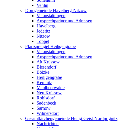
Söllenthin
Vehlin
Domgemeinde Havelberg-Nitzow
Veranstaltungen
Ansprechpartner und Adressen
Havelberg
Jederitz
Nitzow
Toppel
Pfarrsprengel Heiligengrabe
Veranstaltungen
Ansprechpartner und Adressen
Alt Krüssow
Blesendorf
Bölzke
Heiligengrabe
Kemnitz
Maulbeerwalde
Neu Krüssow
Rohlsdorf
Sadenbeck
Sarnow
Wilmersdorf
Gesamtkirchengemeinde Heilig-Geist-Nordprignitz
Nachrichten