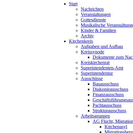
Start
Nachrichten
Veranstaltungen
Gottesdienste
Musikalische Veranstaltung
Kinder & Familien
Archiv
Kirchenkreis
Aufgaben und Aufbau
Kreissynode
Dokumente zum Nac
Kreiskirchenrat
Superintendenten-Amt
Superintendentur
Ausschüsse
Bauausschuss
Diakonieausschuss
Finanzausschuss
Geschäftsführungsau
Pachtausschuss
Strukturausschuss
Arbeitsgruppen
AG Flucht, Migration
Kirchenasyl
Migrationsbera