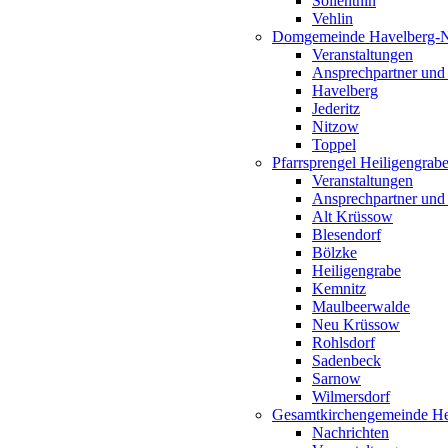
Söllenthin
Vehlin
Domgemeinde Havelberg-
Veranstaltungen
Ansprechpartner und
Havelberg
Jederitz
Nitzow
Toppel
Pfarrsprengel Heiligengrab
Veranstaltungen
Ansprechpartner und
Alt Krüssow
Blesendorf
Bölzke
Heiligengrabe
Kemnitz
Maulbeerwalde
Neu Krüssow
Rohlsdorf
Sadenbeck
Sarnow
Wilmersdorf
Gesamtkirchengemeinde Hei
Nachrichten