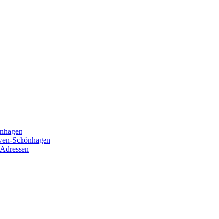
önhagen
öwen-Schönhagen
 Adressen