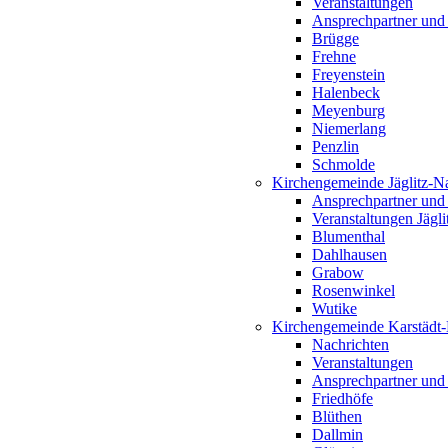
Veranstaltungen
Ansprechpartner und
Brügge
Frehne
Freyenstein
Halenbeck
Meyenburg
Niemerlang
Penzlin
Schmolde
Kirchengemeinde Jäglitz-N
Ansprechpartner und
Veranstaltungen Jägl
Blumenthal
Dahlhausen
Grabow
Rosenwinkel
Wutike
Kirchengemeinde Karstädt
Nachrichten
Veranstaltungen
Ansprechpartner und
Friedhöfe
Blüthen
Dallmin