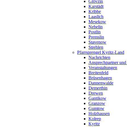
Glövzin
Karstädt
Kribbe
Laaslich
Mesekow
Nebelin
Postlin
Premslin
Stavenow
Strehlen
Pfarrsprengel Kyritz-Land
Nachrichten
Ansprechpartner und
Veranstaltungen
Breitenfeld
Brüsenhagen
Dannenwalde
Demerthin
Drewen
Gantikow
Granzow
Gumtow
Holzhausen
Kolrep
Kyritz