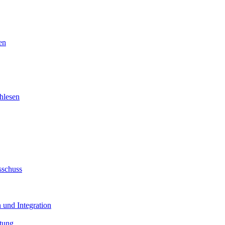
en
hlesen
sschuss
 und Integration
tung