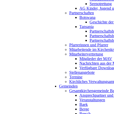
Seenotrettung
AG Kinder, Jugend u
Partnerschaften
Botswana
Geschichte der
Tansania
Partnerschafts
Partnerschafts
Partnerschafts
Pfarrerinnen und Pfarrer
Mitarbeitende im Kirchenkr
Mitarbeitervertretung
Mitglieder der MAV
Nachrichten aus de
Verfügbare Downloa
Stellenangebote
Termine
Kirchliches Verwaltungsa
Gemeinden
Gesamtkirchengemeinde B
Ansprechpartner und
Veranstaltungen
Baek
Berge
Bresch