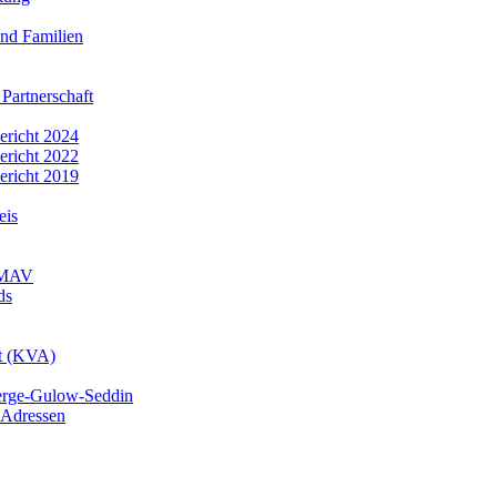
nd Familien
 Partnerschaft
bericht 2024
bericht 2022
bericht 2019
eis
r MAV
ds
mt (KVA)
erge-Gulow-Seddin
 Adressen