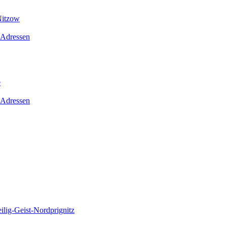
Nitzow
 Adressen
e
 Adressen
lig-Geist-Nordprignitz