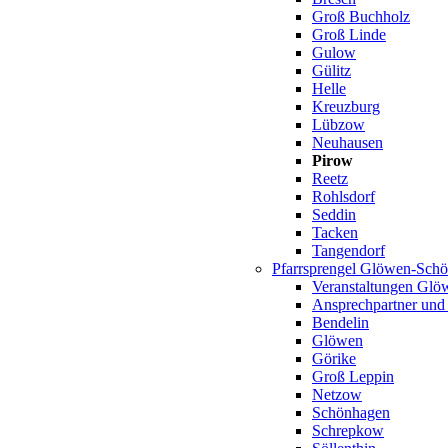
Groß Buchholz
Groß Linde
Gulow
Gülitz
Helle
Kreuzburg
Lübzow
Neuhausen
Pirow
Reetz
Rohlsdorf
Seddin
Tacken
Tangendorf
Pfarrsprengel Glöwen-Sch
Veranstaltungen Gl
Ansprechpartner und
Bendelin
Glöwen
Görike
Groß Leppin
Netzow
Schönhagen
Schrepkow