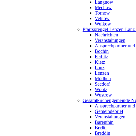
Langnow
Mechow
Tornow
Vehlow
Wulkow
Pfarrsprengel Lenzen-Lanz
Nachrichten
Veranstaltungen
Ansprechpartner und
Bochin
Ferbitz
Kietz
Lanz
Lenzen
Mödlich
Seedorf
Wootz
Wustrow
Gesamtkirchengemeinde Ne
Ansprechpartner und
Gemeindebrief
Veranstaltungen
Barenthin
Berlitt
Breddin