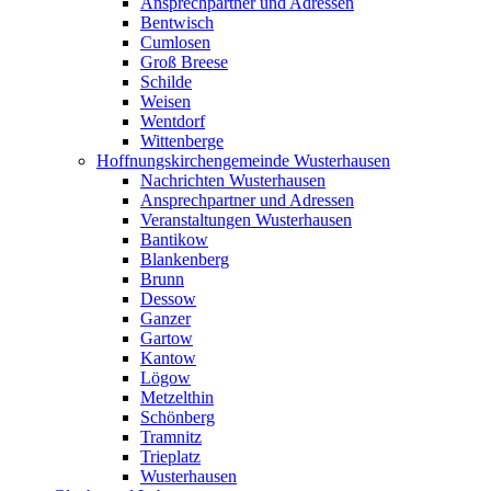
Ansprechpartner und Adressen
Bentwisch
Cumlosen
Groß Breese
Schilde
Weisen
Wentdorf
Wittenberge
Hoffnungskirchengemeinde Wusterhausen
Nachrichten Wusterhausen
Ansprechpartner und Adressen
Veranstaltungen Wusterhausen
Bantikow
Blankenberg
Brunn
Dessow
Ganzer
Gartow
Kantow
Lögow
Metzelthin
Schönberg
Tramnitz
Trieplatz
Wusterhausen