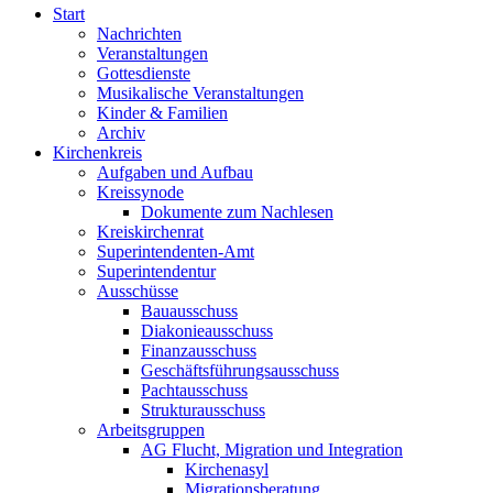
Start
Nachrichten
Veranstaltungen
Gottesdienste
Musikalische Veranstaltungen
Kinder & Familien
Archiv
Kirchenkreis
Aufgaben und Aufbau
Kreissynode
Dokumente zum Nachlesen
Kreiskirchenrat
Superintendenten-Amt
Superintendentur
Ausschüsse
Bauausschuss
Diakonieausschuss
Finanzausschuss
Geschäftsführungsausschuss
Pachtausschuss
Strukturausschuss
Arbeitsgruppen
AG Flucht, Migration und Integration
Kirchenasyl
Migrationsberatung