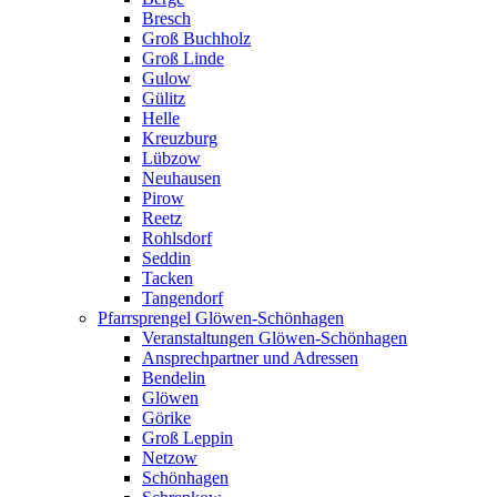
Bresch
Groß Buchholz
Groß Linde
Gulow
Gülitz
Helle
Kreuzburg
Lübzow
Neuhausen
Pirow
Reetz
Rohlsdorf
Seddin
Tacken
Tangendorf
Pfarrsprengel Glöwen-Schönhagen
Veranstaltungen Glöwen-Schönhagen
Ansprechpartner und Adressen
Bendelin
Glöwen
Görike
Groß Leppin
Netzow
Schönhagen