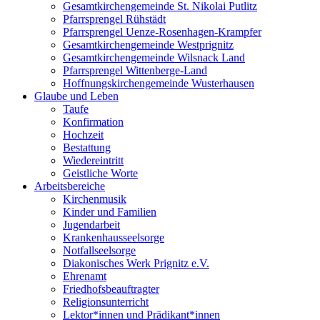
Gesamtkirchengemeinde St. Nikolai Putlitz
Pfarrsprengel Rühstädt
Pfarrsprengel Uenze-Rosenhagen-Krampfer
Gesamtkirchengemeinde Westprignitz
Gesamtkirchengemeinde Wilsnack Land
Pfarrsprengel Wittenberge-Land
Hoffnungskirchengemeinde Wusterhausen
Glaube und Leben
Taufe
Konfirmation
Hochzeit
Bestattung
Wiedereintritt
Geistliche Worte
Arbeitsbereiche
Kirchenmusik
Kinder und Familien
Jugendarbeit
Krankenhausseelsorge
Notfallseelsorge
Diakonisches Werk Prignitz e.V.
Ehrenamt
Friedhofsbeauftragter
Religionsunterricht
Lektor*innen und Prädikant*innen