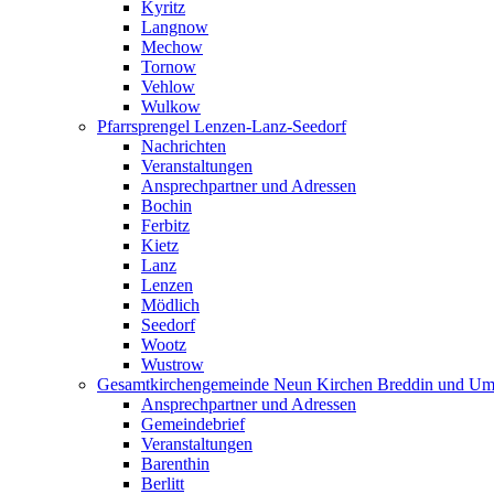
Kyritz
Langnow
Mechow
Tornow
Vehlow
Wulkow
Pfarrsprengel Lenzen-Lanz-Seedorf
Nachrichten
Veranstaltungen
Ansprechpartner und Adressen
Bochin
Ferbitz
Kietz
Lanz
Lenzen
Mödlich
Seedorf
Wootz
Wustrow
Gesamtkirchengemeinde Neun Kirchen Breddin und Um
Ansprechpartner und Adressen
Gemeindebrief
Veranstaltungen
Barenthin
Berlitt