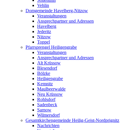
Söllenthin
Vehlin
Domgemeinde Havelberg-Nitzow
Veranstaltungen
Ansprechpartner und Adressen
Havelberg
Jederitz
Nitzow
Toppel
Pfarrsprengel Heiligengrabe
Veranstaltungen
Ansprechpartner und Adressen
Alt Krüssow
Blesendorf
Bölzke
Heiligengrabe
Kemnitz
Maulbeerwalde
Neu Krüssow
Rohlsdorf
Sadenbeck
Sarnow
Wilmersdorf
Gesamtkirchengemeinde Heilig-Geist-Nordprignitz
Nachrichten