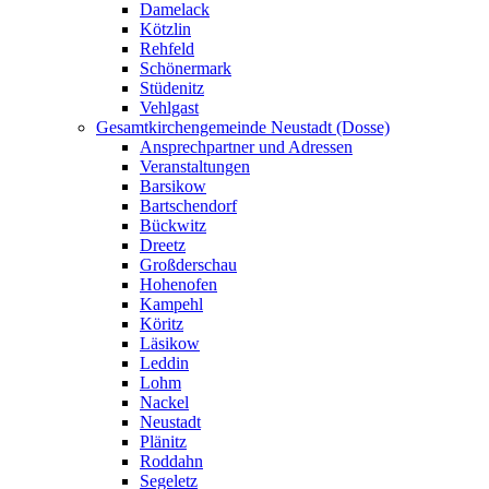
Damelack
Kötzlin
Rehfeld
Schönermark
Stüdenitz
Vehlgast
Gesamtkirchengemeinde Neustadt (Dosse)
Ansprechpartner und Adressen
Veranstaltungen
Barsikow
Bartschendorf
Bückwitz
Dreetz
Großderschau
Hohenofen
Kampehl
Köritz
Läsikow
Leddin
Lohm
Nackel
Neustadt
Plänitz
Roddahn
Segeletz