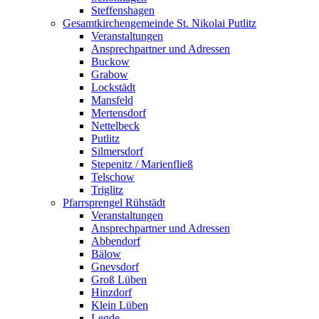
Steffenshagen
Gesamtkirchengemeinde St. Nikolai Putlitz
Veranstaltungen
Ansprechpartner und Adressen
Buckow
Grabow
Lockstädt
Mansfeld
Mertensdorf
Nettelbeck
Putlitz
Silmersdorf
Stepenitz / Marienfließ
Telschow
Triglitz
Pfarrsprengel Rühstädt
Veranstaltungen
Ansprechpartner und Adressen
Abbendorf
Bälow
Gnevsdorf
Groß Lüben
Hinzdorf
Klein Lüben
Legde