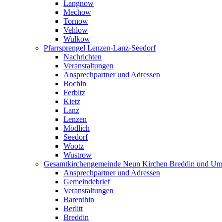
Langnow
Mechow
Tornow
Vehlow
Wulkow
Pfarrsprengel Lenzen-Lanz-Seedorf
Nachrichten
Veranstaltungen
Ansprechpartner und Adressen
Bochin
Ferbitz
Kietz
Lanz
Lenzen
Mödlich
Seedorf
Wootz
Wustrow
Gesamtkirchengemeinde Neun Kirchen Breddin und Um
Ansprechpartner und Adressen
Gemeindebrief
Veranstaltungen
Barenthin
Berlitt
Breddin