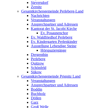
Sieversdorf
Zernitz
Gesamtkirchengemeinde Perleberg-Land
Nachrichten
Veranstaltungen
Ansprechpartner und Adressen
Kantorat der St. Jacobi Kirche
Ev. Posaunenchor
Ev. Waldfriedhof Perleberg
Ev. Kindergarten Perlenkinder
Ausstellung Lebendige Steine
Hörspaziergänge
Dergenthin
Perleberg
Quitzow
Schönfeld
Sükow
Gesamtkirchengemeinde Prignitz Land
Veranstaltungen
Ansprechpartner und Adressen
Boddin
Buchholz
Döllen
Garz
Groß Welle