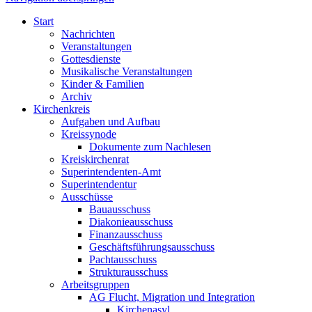
Start
Nachrichten
Veranstaltungen
Gottesdienste
Musikalische Veranstaltungen
Kinder & Familien
Archiv
Kirchenkreis
Aufgaben und Aufbau
Kreissynode
Dokumente zum Nachlesen
Kreiskirchenrat
Superintendenten-Amt
Superintendentur
Ausschüsse
Bauausschuss
Diakonieausschuss
Finanzausschuss
Geschäftsführungsausschuss
Pachtausschuss
Strukturausschuss
Arbeitsgruppen
AG Flucht, Migration und Integration
Kirchenasyl