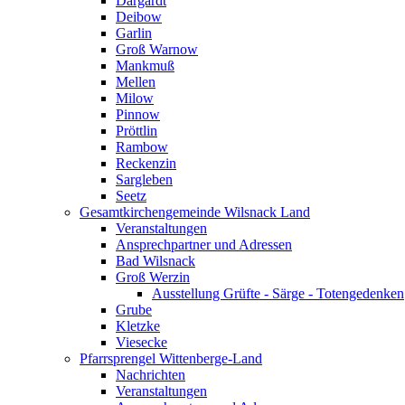
Dargardt
Deibow
Garlin
Groß Warnow
Mankmuß
Mellen
Milow
Pinnow
Pröttlin
Rambow
Reckenzin
Sargleben
Seetz
Gesamtkirchengemeinde Wilsnack Land
Veranstaltungen
Ansprechpartner und Adressen
Bad Wilsnack
Groß Werzin
Ausstellung Grüfte - Särge - Totengedenken
Grube
Kletzke
Viesecke
Pfarrsprengel Wittenberge-Land
Nachrichten
Veranstaltungen