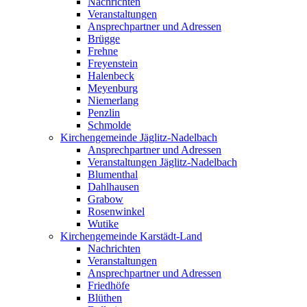
Nachrichten
Veranstaltungen
Ansprechpartner und Adressen
Brügge
Frehne
Freyenstein
Halenbeck
Meyenburg
Niemerlang
Penzlin
Schmolde
Kirchengemeinde Jäglitz-Nadelbach
Ansprechpartner und Adressen
Veranstaltungen Jäglitz-Nadelbach
Blumenthal
Dahlhausen
Grabow
Rosenwinkel
Wutike
Kirchengemeinde Karstädt-Land
Nachrichten
Veranstaltungen
Ansprechpartner und Adressen
Friedhöfe
Blüthen