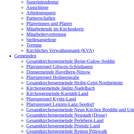
Superintendentur
Ausschüsse
Arbeitsgruppen
Partnerschaften
Pfarrerinnen und Pfarrer
Mitarbeitende im Kirchenkreis
Mitarbeitervertretung
Stellenangebote
Termine
Kirchliches Verwaltungsamt (KVA)
Gemeinden
Gesamtkirchengemeinde Berge-Gulow-Seddin
Pfarrsprengel Glöwen-Schönhagen
Domgemeinde Havelberg-Nitzow
Pfarrsprengel Heiligengrabe
Gesamtkirchengemeinde Heilig-Geist-Nordprignitz
Kirchengemeinde Jäglitz-Nadelbach
Kirchengemeinde Karstädt-Land
Pfarrsprengel Kyritz-Land
Pfarrsprengel Lenzen-Lanz-Seedorf
Gesamtkirchengemeinde Neun Kirchen Breddin und Um
Gesamtkirchengemeinde Neustadt (Dosse)
Gesamtkirchengemeinde Perleberg-Land
Gesamtkirchengemeinde Prignitz Land
Gesamtkirchengemeinde Region Pritzwalk