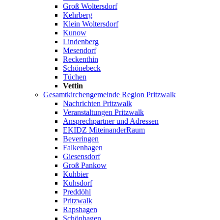
Groß Woltersdorf
Kehrberg
Klein Woltersdorf
Kunow
Lindenberg
Mesendorf
Reckenthin
Schönebeck
Tüchen
Vettin
Gesamtkirchengemeinde Region Pritzwalk
Nachrichten Pritzwalk
Veranstaltungen Pritzwalk
Ansprechpartner und Adressen
EKIDZ MiteinanderRaum
Beveringen
Falkenhagen
Giesensdorf
Groß Pankow
Kuhbier
Kuhsdorf
Preddöhl
Pritzwalk
Rapshagen
Schönhagen