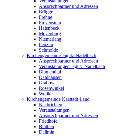
Veranstaltungen
Ansprechpartner und Adressen
Brügge
Frehne
Freyenstein
Halenbeck
Meyenburg
Niemerlang
Penzlin
Schmolde
Kirchengemeinde Jäglitz-Nadelbach
Ansprechpartner und Adressen
Veranstaltungen Jäglitz-Nadelbach
Blumenthal
Dahlhausen
Grabow
Rosenwinkel
Wutike
Kirchengemeinde Karstädt-Land
Nachrichten
Veranstaltungen
Ansprechpartner und Adressen
Friedhöfe
Blüthen
Dallmin