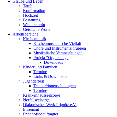
Glaube und Leben
Taufe
Konfirmation
Hochzeit
Bestattung
Wiedereintritt
Geistliche Worte
Arbeitsbereiche
Kirchenmusik
Kirchenmusikalische Vielfalt
Chöre und Instrumentalgruppen
Musikalische Veranstaltungen
Projekt "Orgelklang"
Downloads
Kinder und Familien
Termine
Links & Downloads
Jugendarbeit
Teamer*innenschulungen
Termine
Krankenhausseelsorge
Notfallseelsorge
Diakonisches Werk Prignitz e.V.
Ehrenamt
Friedhofsbeauftragter