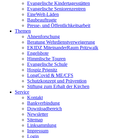
Evangelische Kindertagesstätten
Evangelische Seniorenzentren
EineWelt-Läden
Baubeauftragte
Presse- und Öffentlichkeitsarbeit
Themen
Ahnenforschung
Beratung Wehrdienstverweigerung
EKIDZ MiteinanderRaum Pritzwalk
Engelsbote
Himmlische Touren
Evangelische Schule
Hospiz Prignitz
LongCovid & ME/CFS
Schutzkonzept und Prävention
Stiftung zum Erhalt der Kirchen
Service
Kontakt
Bankverbindung
Downloadbereich
Newsletter
Sitemap
Linksammlung
Impressum
Login