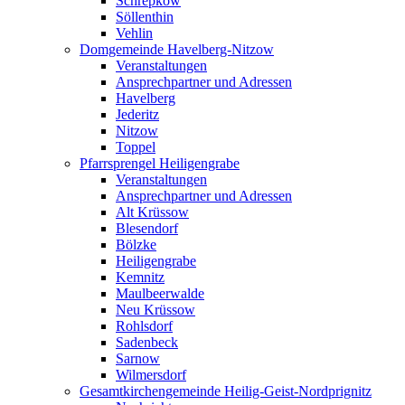
Schrepkow
Söllenthin
Vehlin
Domgemeinde Havelberg-Nitzow
Veranstaltungen
Ansprechpartner und Adressen
Havelberg
Jederitz
Nitzow
Toppel
Pfarrsprengel Heiligengrabe
Veranstaltungen
Ansprechpartner und Adressen
Alt Krüssow
Blesendorf
Bölzke
Heiligengrabe
Kemnitz
Maulbeerwalde
Neu Krüssow
Rohlsdorf
Sadenbeck
Sarnow
Wilmersdorf
Gesamtkirchengemeinde Heilig-Geist-Nordprignitz