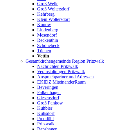
Groß Welle
Groß Woltersdorf
Kehrberg
Klein Woltersdorf
Kunow
Lindenberg
Mesendorf
Reckenthin
Schönebeck
Tüchen
Vettin
Gesamtkirchengemeinde Region Pritzwalk
Nachrichten Pritzwalk
Veranstaltungen Pritzwalk
Ansprechpartner und Adressen
EKIDZ MiteinanderRaum
Beveringen
Falkenhagen
Giesensdorf
Groß Pankow
Kuhbier
Kuhsdorf
Preddöhl
Pritzwalk
Rapshagen