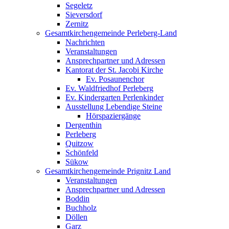
Segeletz
Sieversdorf
Zernitz
Gesamtkirchengemeinde Perleberg-Land
Nachrichten
Veranstaltungen
Ansprechpartner und Adressen
Kantorat der St. Jacobi Kirche
Ev. Posaunenchor
Ev. Waldfriedhof Perleberg
Ev. Kindergarten Perlenkinder
Ausstellung Lebendige Steine
Hörspaziergänge
Dergenthin
Perleberg
Quitzow
Schönfeld
Sükow
Gesamtkirchengemeinde Prignitz Land
Veranstaltungen
Ansprechpartner und Adressen
Boddin
Buchholz
Döllen
Garz