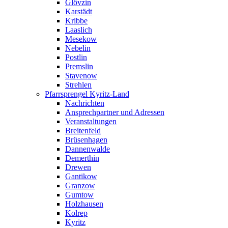
Glövzin
Karstädt
Kribbe
Laaslich
Mesekow
Nebelin
Postlin
Premslin
Stavenow
Strehlen
Pfarrsprengel Kyritz-Land
Nachrichten
Ansprechpartner und Adressen
Veranstaltungen
Breitenfeld
Brüsenhagen
Dannenwalde
Demerthin
Drewen
Gantikow
Granzow
Gumtow
Holzhausen
Kolrep
Kyritz