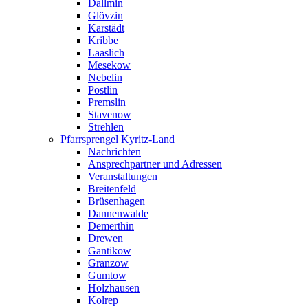
Dallmin
Glövzin
Karstädt
Kribbe
Laaslich
Mesekow
Nebelin
Postlin
Premslin
Stavenow
Strehlen
Pfarrsprengel Kyritz-Land
Nachrichten
Ansprechpartner und Adressen
Veranstaltungen
Breitenfeld
Brüsenhagen
Dannenwalde
Demerthin
Drewen
Gantikow
Granzow
Gumtow
Holzhausen
Kolrep