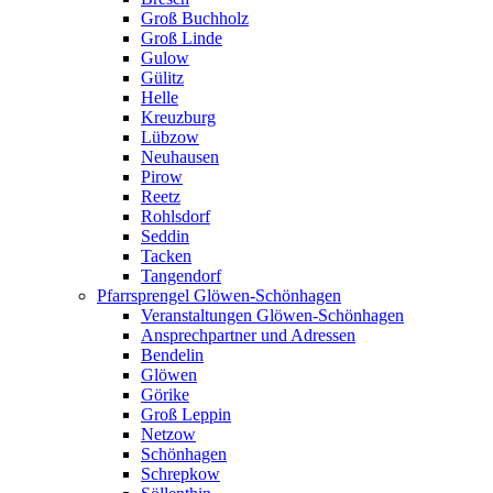
Groß Buchholz
Groß Linde
Gulow
Gülitz
Helle
Kreuzburg
Lübzow
Neuhausen
Pirow
Reetz
Rohlsdorf
Seddin
Tacken
Tangendorf
Pfarrsprengel Glöwen-Schönhagen
Veranstaltungen Glöwen-Schönhagen
Ansprechpartner und Adressen
Bendelin
Glöwen
Görike
Groß Leppin
Netzow
Schönhagen
Schrepkow