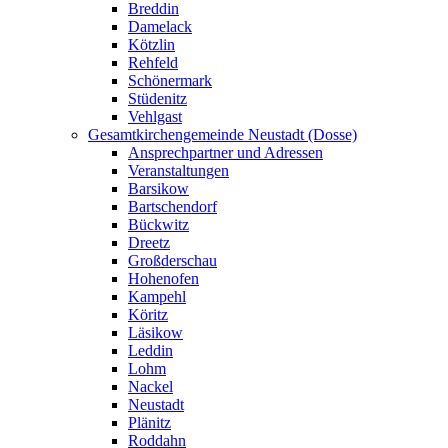
Breddin
Damelack
Kötzlin
Rehfeld
Schönermark
Stüdenitz
Vehlgast
Gesamtkirchengemeinde Neustadt (Dosse)
Ansprechpartner und Adressen
Veranstaltungen
Barsikow
Bartschendorf
Bückwitz
Dreetz
Großderschau
Hohenofen
Kampehl
Köritz
Läsikow
Leddin
Lohm
Nackel
Neustadt
Plänitz
Roddahn