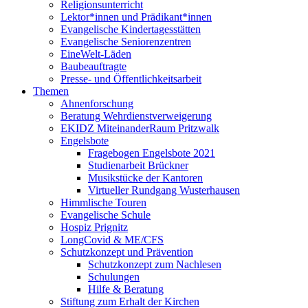
Religionsunterricht
Lektor*innen und Prädikant*innen
Evangelische Kindertagesstätten
Evangelische Seniorenzentren
EineWelt-Läden
Baubeauftragte
Presse- und Öffentlichkeitsarbeit
Themen
Ahnenforschung
Beratung Wehrdienstverweigerung
EKIDZ MiteinanderRaum Pritzwalk
Engelsbote
Fragebogen Engelsbote 2021
Studienarbeit Brückner
Musikstücke der Kantoren
Virtueller Rundgang Wusterhausen
Himmlische Touren
Evangelische Schule
Hospiz Prignitz
LongCovid & ME/CFS
Schutzkonzept und Prävention
Schutzkonzept zum Nachlesen
Schulungen
Hilfe & Beratung
Stiftung zum Erhalt der Kirchen