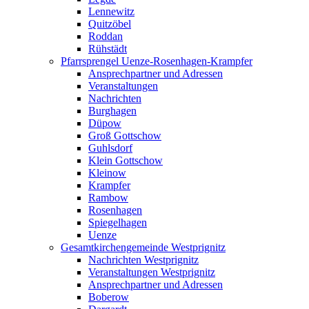
Lennewitz
Quitzöbel
Roddan
Rühstädt
Pfarrsprengel Uenze-Rosenhagen-Krampfer
Ansprechpartner und Adressen
Veranstaltungen
Nachrichten
Burghagen
Düpow
Groß Gottschow
Guhlsdorf
Klein Gottschow
Kleinow
Krampfer
Rambow
Rosenhagen
Spiegelhagen
Uenze
Gesamtkirchengemeinde Westprignitz
Nachrichten Westprignitz
Veranstaltungen Westprignitz
Ansprechpartner und Adressen
Boberow