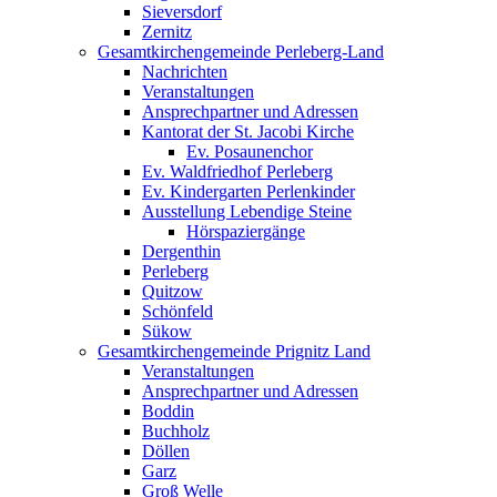
Sieversdorf
Zernitz
Gesamtkirchengemeinde Perleberg-Land
Nachrichten
Veranstaltungen
Ansprechpartner und Adressen
Kantorat der St. Jacobi Kirche
Ev. Posaunenchor
Ev. Waldfriedhof Perleberg
Ev. Kindergarten Perlenkinder
Ausstellung Lebendige Steine
Hörspaziergänge
Dergenthin
Perleberg
Quitzow
Schönfeld
Sükow
Gesamtkirchengemeinde Prignitz Land
Veranstaltungen
Ansprechpartner und Adressen
Boddin
Buchholz
Döllen
Garz
Groß Welle