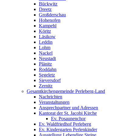
Bückwitz
Dreetz
Großderschau
Hohenofen
Kampehl
Köritz
Läsikow
Leddin
Lohm
Nackel
Neustadt
Plänitz
Roddahn
Segeletz
Sieversdorf
Zernitz
Gesamtkirchengemeinde Perleberg-Land
Nachrichten
Veranstaltungen
Ansprechpartner und Adressen
Kantorat der St. Jacobi Kirche
Ev. Posaunenchor
Ev. Waldfriedhof Perleberg
Ev. Kindergarten Perlenkinder
Ausstellung Lebendige Steine