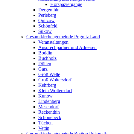
Hörspaziergänge
Dergenthin
Perleberg
Quitzow
Schönfeld
Sükow
Gesamtkirchengemeinde Prignitz Land
Veranstaltungen
Ansprechpartner und Adressen
Boddin
Buchholz
Döllen
Garz
Groß Welle
Groß Woltersdorf
Kehrberg
Klein Woltersdorf
Kunow
Lindenberg
Mesendorf
Reckenthin
Schönebeck
Tüchen
Vettin
Gesamtkirchengemeinde Region Pritzwalk