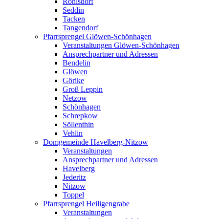
Rohlsdorf
Seddin
Tacken
Tangendorf
Pfarrsprengel Glöwen-Schönhagen
Veranstaltungen Glöwen-Schönhagen
Ansprechpartner und Adressen
Bendelin
Glöwen
Görike
Groß Leppin
Netzow
Schönhagen
Schrepkow
Söllenthin
Vehlin
Domgemeinde Havelberg-Nitzow
Veranstaltungen
Ansprechpartner und Adressen
Havelberg
Jederitz
Nitzow
Toppel
Pfarrsprengel Heiligengrabe
Veranstaltungen