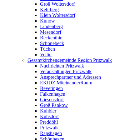
Groß Woltersdorf
Kehrberg
Klein Woltersdorf
Kunow
Lindenberg
Mesendorf
Reckenthin
Schönebeck
Tüchen
Vettin
Gesamtkirchengemeinde Region Pritzwalk
Nachrichten Pritzwalk
Veranstaltungen Pritzwalk
Ansprechpartner und Adressen
EKIDZ MiteinanderRaum
Beveringen
Falkenhagen
Giesensdorf
Groß Pankow
Kuhbier
Kuhsdorf
Preddöhl
Pritzwalk
Rapshagen
Schönhagen