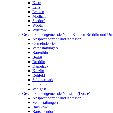
Kietz
Lanz
Lenzen
Mödlich
Seedorf
Wootz
Wustrow
Gesamtkirchengemeinde Neun Kirchen Breddin und Um
Ansprechpartner und Adressen
Gemeindebrief
Veranstaltungen
Barenthin
Berlitt
Breddin
Damelack
Kötzlin
Rehfeld
Schönermark
Stüdenitz
Vehlgast
Gesamtkirchengemeinde Neustadt (Dosse)
Ansprechpartner und Adressen
Veranstaltungen
Barsikow
Bartschendorf