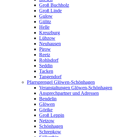
Groß Buchholz
Groß Linde
Gulow
Gülitz
Helle
Kreuzburg
Lübzow
Neuhausen
Pirow
Reetz
Rohlsdorf
Seddin
Tacken
Tangendorf
Pfarrsprengel Glöwen-Schönhagen
Veranstaltungen Glöwen-Schönhagen
Ansprechpartner und Adressen
Bendelin
Glöwen
Görike
Groß Leppin
Netzow
Schönhagen
Schrepkow