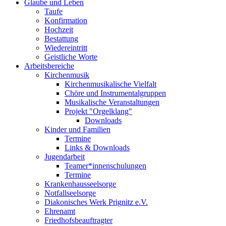
Glaube und Leben
Taufe
Konfirmation
Hochzeit
Bestattung
Wiedereintritt
Geistliche Worte
Arbeitsbereiche
Kirchenmusik
Kirchenmusikalische Vielfalt
Chöre und Instrumentalgruppen
Musikalische Veranstaltungen
Projekt "Orgelklang"
Downloads
Kinder und Familien
Termine
Links & Downloads
Jugendarbeit
Teamer*innenschulungen
Termine
Krankenhausseelsorge
Notfallseelsorge
Diakonisches Werk Prignitz e.V.
Ehrenamt
Friedhofsbeauftragter