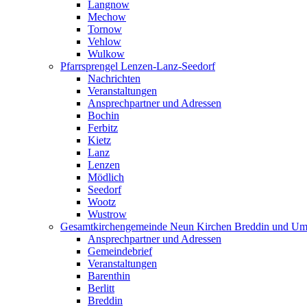
Langnow
Mechow
Tornow
Vehlow
Wulkow
Pfarrsprengel Lenzen-Lanz-Seedorf
Nachrichten
Veranstaltungen
Ansprechpartner und Adressen
Bochin
Ferbitz
Kietz
Lanz
Lenzen
Mödlich
Seedorf
Wootz
Wustrow
Gesamtkirchengemeinde Neun Kirchen Breddin und Um
Ansprechpartner und Adressen
Gemeindebrief
Veranstaltungen
Barenthin
Berlitt
Breddin