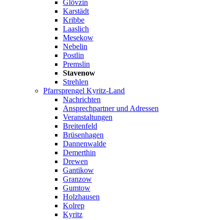
Glövzin
Karstädt
Kribbe
Laaslich
Mesekow
Nebelin
Postlin
Premslin
Stavenow
Strehlen
Pfarrsprengel Kyritz-Land
Nachrichten
Ansprechpartner und Adressen
Veranstaltungen
Breitenfeld
Brüsenhagen
Dannenwalde
Demerthin
Drewen
Gantikow
Granzow
Gumtow
Holzhausen
Kolrep
Kyritz