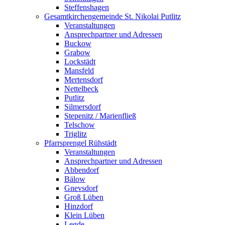
Steffenshagen
Gesamtkirchengemeinde St. Nikolai Putlitz
Veranstaltungen
Ansprechpartner und Adressen
Buckow
Grabow
Lockstädt
Mansfeld
Mertensdorf
Nettelbeck
Putlitz
Silmersdorf
Stepenitz / Marienfließ
Telschow
Triglitz
Pfarrsprengel Rühstädt
Veranstaltungen
Ansprechpartner und Adressen
Abbendorf
Bälow
Gnevsdorf
Groß Lüben
Hinzdorf
Klein Lüben
Legde