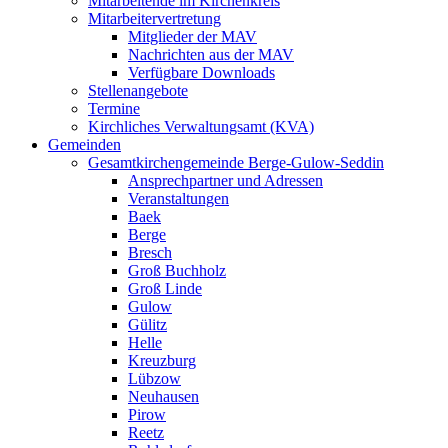
Mitarbeitende im Kirchenkreis
Mitarbeitervertretung
Mitglieder der MAV
Nachrichten aus der MAV
Verfügbare Downloads
Stellenangebote
Termine
Kirchliches Verwaltungsamt (KVA)
Gemeinden
Gesamtkirchengemeinde Berge-Gulow-Seddin
Ansprechpartner und Adressen
Veranstaltungen
Baek
Berge
Bresch
Groß Buchholz
Groß Linde
Gulow
Gülitz
Helle
Kreuzburg
Lübzow
Neuhausen
Pirow
Reetz