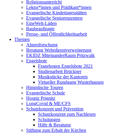
Religionsunterricht
Lektor*innen und Prädikant*innen
Evangelische Kindertagesstätten
Evangelische Seniorenzentren
EineWelt-Läden
Baubeauftragte
Presse- und Öffentlichkeitsarbeit
Themen
Ahnenforschung
Beratung Wehrdienstverweigerung
EKIDZ MiteinanderRaum Pritzwalk
Engelsbote
Fragebogen Engelsbote 2021
Studienarbeit Brückner
Musikstücke der Kantoren
Virtueller Rundgang Wusterhausen
Himmlische Touren
Evangelische Schule
Hospiz Prignitz
LongCovid & ME/CFS
Schutzkonzept und Prävention
Schutzkonzept zum Nachlesen
Schulungen
Hilfe & Beratung
Stiftung zum Erhalt der Kirchen