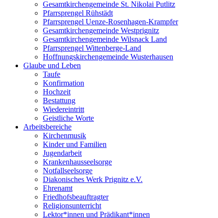
Gesamtkirchengemeinde St. Nikolai Putlitz
Pfarrsprengel Rühstädt
Pfarrsprengel Uenze-Rosenhagen-Krampfer
Gesamtkirchengemeinde Westprignitz
Gesamtkirchengemeinde Wilsnack Land
Pfarrsprengel Wittenberge-Land
Hoffnungskirchengemeinde Wusterhausen
Glaube und Leben
Taufe
Konfirmation
Hochzeit
Bestattung
Wiedereintritt
Geistliche Worte
Arbeitsbereiche
Kirchenmusik
Kinder und Familien
Jugendarbeit
Krankenhausseelsorge
Notfallseelsorge
Diakonisches Werk Prignitz e.V.
Ehrenamt
Friedhofsbeauftragter
Religionsunterricht
Lektor*innen und Prädikant*innen