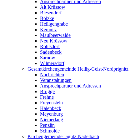
Ansprechpartner und Adressen
Alt Krüssow
Blesendorf
Bölzke
Heiligengrabe
Kemnitz
Maulbeerwalde
Neu Krüssow
Rohlsdorf
Sadenbeck
Sarnow
Wilmersdorf
Gesamtkirchengemeinde Heilig-Geist-Nordprignitz
Nachrichten
Veranstaltungen
Ansprechpartner und Adressen
Brügge
Frehne
Freyenstein
Halenbeck
Meyenburg
Niemerlang
Penzlin
Schmolde
Kirchengemeinde Jäglitz-Nadelbach