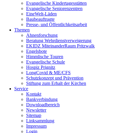
Evangelische Kindertagesstätten
Evangelische Seniorenzentren
EineWelt-Läden
Baubeauftragte
Presse- und Öffentlichkeitsarbeit
Themen
Ahnenforschung
Beratung Wehrdienstverweigerung
EKIDZ MiteinanderRaum Pritzwalk
Engelsbote
Himmlische Touren
Evangelische Schule
Hospiz Prignitz
LongCovid & ME/CFS
Schutzkonzept und Prävention
Stiftung zum Erhalt der Kirchen
Service
Kontakt
Bankverbindung
Downloadbereich
Newsletter
Sitemap
Linksammlung
Impressum
Login