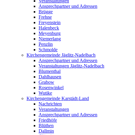
Veranstaltungen
Ansprechpartner und Adressen
Brügge
Frehne
Freyenstein
Halenbeck
Meyenburg
Niemerlang
Penzlin
Schmolde
Kirchengemeinde Jäglitz-Nadelbach
Ansprechpartner und Adressen
Veranstaltungen Jäglitz-Nadelbach
Blumenthal
Dahlhausen
Grabow
Rosenwinkel
Wutike
Kirchengemeinde Karstädt-Land
Nachrichten
Veranstaltungen
Ansprechpartner und Adressen
Friedhöfe
Blüthen
Dallmin