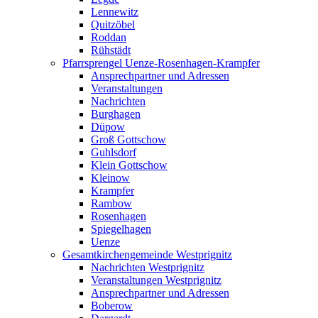
Lennewitz
Quitzöbel
Roddan
Rühstädt
Pfarrsprengel Uenze-Rosenhagen-Krampfer
Ansprechpartner und Adressen
Veranstaltungen
Nachrichten
Burghagen
Düpow
Groß Gottschow
Guhlsdorf
Klein Gottschow
Kleinow
Krampfer
Rambow
Rosenhagen
Spiegelhagen
Uenze
Gesamtkirchengemeinde Westprignitz
Nachrichten Westprignitz
Veranstaltungen Westprignitz
Ansprechpartner und Adressen
Boberow