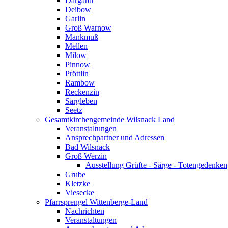
Dargardt
Deibow
Garlin
Groß Warnow
Mankmuß
Mellen
Milow
Pinnow
Pröttlin
Rambow
Reckenzin
Sargleben
Seetz
Gesamtkirchengemeinde Wilsnack Land
Veranstaltungen
Ansprechpartner und Adressen
Bad Wilsnack
Groß Werzin
Ausstellung Grüfte - Särge - Totengedenken
Grube
Kletzke
Viesecke
Pfarrsprengel Wittenberge-Land
Nachrichten
Veranstaltungen