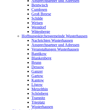
Ansprechpartner und Adressen
Bentwisch
Cumlosen
Groß Breese
Schilde
Weisen
Wentdorf
Wittenberge
Hoffnungskirchengemeinde Wusterhausen
Nachrichten Wusterhausen
Ansprechpartner und Adressen
Veranstaltungen Wusterhausen
Bantikow
Blankenberg
Brunn
Dessow
Ganzer
Gartow
Kantow
Lögow
Metzelthin
Schönberg
Tramnitz
Trieplatz
Wusterhausen