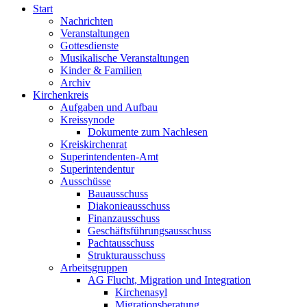
Start
Nachrichten
Veranstaltungen
Gottesdienste
Musikalische Veranstaltungen
Kinder & Familien
Archiv
Kirchenkreis
Aufgaben und Aufbau
Kreissynode
Dokumente zum Nachlesen
Kreiskirchenrat
Superintendenten-Amt
Superintendentur
Ausschüsse
Bauausschuss
Diakonieausschuss
Finanzausschuss
Geschäftsführungsausschuss
Pachtausschuss
Strukturausschuss
Arbeitsgruppen
AG Flucht, Migration und Integration
Kirchenasyl
Migrationsberatung