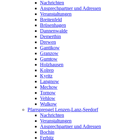
Nachrichten
Ansprechpartner und Adressen
Veranstaltungen
Breitenfeld
Brüsenhagen
Dannenwalde
Demerthin
Drewen
Gantikow
Granzow
Gumtow
Holzhausen
Kolrep
Kyritz
Langnow
Mechow
Tornow
Vehlow
Wulkow
Pfarrsprengel Lenzen-Lanz-Seedorf
Nachrichten
Veranstaltungen
Ansprechpartner und Adressen
Bochin
Ferbitz