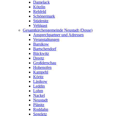
Damelack
Kötzlin
Rehfeld
Schönermark
Stüdenitz
Vehlgast
Gesamtkirchengemeinde Neustadt (Dosse)
Ansprechpartner und Adressen
Veranstaltungen
Barsikow
Bartschendorf
Bückwitz
Dreetz
Großderschau
Hohenofen
Kampehl
Köritz
Läsikow
Leddin
Lohm
Nackel
Neustadt
Plänitz
Roddahn
Segeletz