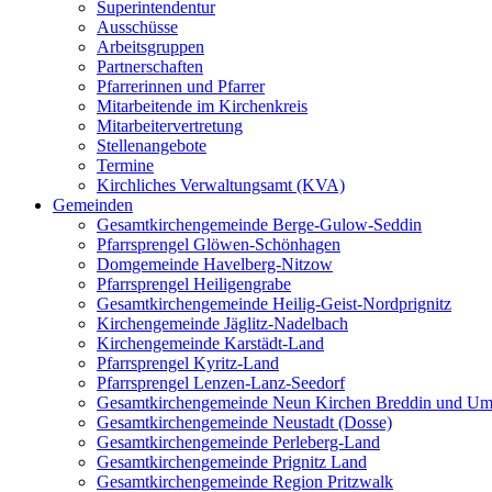
Superintendentur
Ausschüsse
Arbeitsgruppen
Partnerschaften
Pfarrerinnen und Pfarrer
Mitarbeitende im Kirchenkreis
Mitarbeitervertretung
Stellenangebote
Termine
Kirchliches Verwaltungsamt (KVA)
Gemeinden
Gesamtkirchengemeinde Berge-Gulow-Seddin
Pfarrsprengel Glöwen-Schönhagen
Domgemeinde Havelberg-Nitzow
Pfarrsprengel Heiligengrabe
Gesamtkirchengemeinde Heilig-Geist-Nordprignitz
Kirchengemeinde Jäglitz-Nadelbach
Kirchengemeinde Karstädt-Land
Pfarrsprengel Kyritz-Land
Pfarrsprengel Lenzen-Lanz-Seedorf
Gesamtkirchengemeinde Neun Kirchen Breddin und Um
Gesamtkirchengemeinde Neustadt (Dosse)
Gesamtkirchengemeinde Perleberg-Land
Gesamtkirchengemeinde Prignitz Land
Gesamtkirchengemeinde Region Pritzwalk