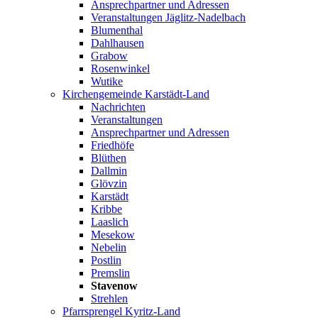
Ansprechpartner und Adressen
Veranstaltungen Jäglitz-Nadelbach
Blumenthal
Dahlhausen
Grabow
Rosenwinkel
Wutike
Kirchengemeinde Karstädt-Land
Nachrichten
Veranstaltungen
Ansprechpartner und Adressen
Friedhöfe
Blüthen
Dallmin
Glövzin
Karstädt
Kribbe
Laaslich
Mesekow
Nebelin
Postlin
Premslin
Stavenow
Strehlen
Pfarrsprengel Kyritz-Land