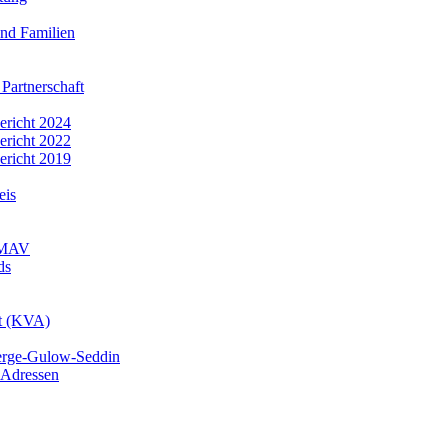
nd Familien
 Partnerschaft
bericht 2024
bericht 2022
bericht 2019
eis
r MAV
ds
mt (KVA)
erge-Gulow-Seddin
 Adressen