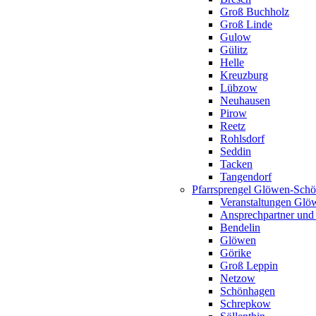
Groß Buchholz
Groß Linde
Gulow
Gülitz
Helle
Kreuzburg
Lübzow
Neuhausen
Pirow
Reetz
Rohlsdorf
Seddin
Tacken
Tangendorf
Pfarrsprengel Glöwen-Sch
Veranstaltungen Gl
Ansprechpartner und
Bendelin
Glöwen
Görike
Groß Leppin
Netzow
Schönhagen
Schrepkow