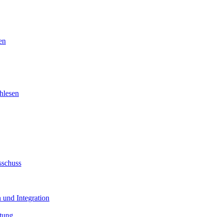
en
hlesen
sschuss
 und Integration
tung