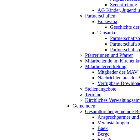
Seenotrettung
AG Kinder, Jugend u
Partnerschaften
Botswana
Geschichte der
Tansania
Partnerschafts
Partnerschafts
Partnerschafts
Pfarrerinnen und Pfarrer
Mitarbeitende im Kirchenkr
Mitarbeitervertretung
Mitglieder der MAV
Nachrichten aus de
Verfügbare Downloa
Stellenangebote
Termine
Kirchliches Verwaltungsa
Gemeinden
Gesamtkirchengemeinde B
Ansprechpartner und
Veranstaltungen
Baek
Berge
Bresch