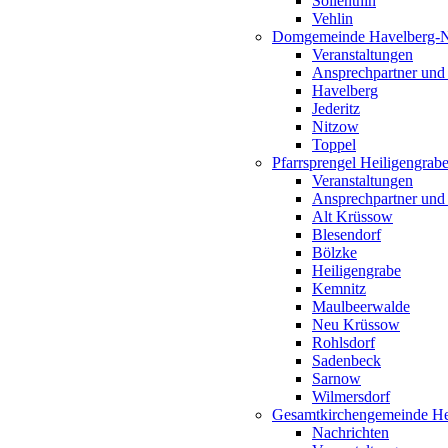
Söllenthin
Vehlin
Domgemeinde Havelberg-
Veranstaltungen
Ansprechpartner und
Havelberg
Jederitz
Nitzow
Toppel
Pfarrsprengel Heiligengrab
Veranstaltungen
Ansprechpartner und
Alt Krüssow
Blesendorf
Bölzke
Heiligengrabe
Kemnitz
Maulbeerwalde
Neu Krüssow
Rohlsdorf
Sadenbeck
Sarnow
Wilmersdorf
Gesamtkirchengemeinde Hei
Nachrichten