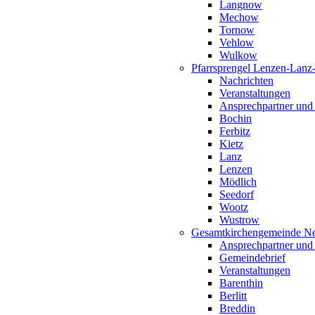
Langnow
Mechow
Tornow
Vehlow
Wulkow
Pfarrsprengel Lenzen-Lanz
Nachrichten
Veranstaltungen
Ansprechpartner und
Bochin
Ferbitz
Kietz
Lanz
Lenzen
Mödlich
Seedorf
Wootz
Wustrow
Gesamtkirchengemeinde Ne
Ansprechpartner und
Gemeindebrief
Veranstaltungen
Barenthin
Berlitt
Breddin