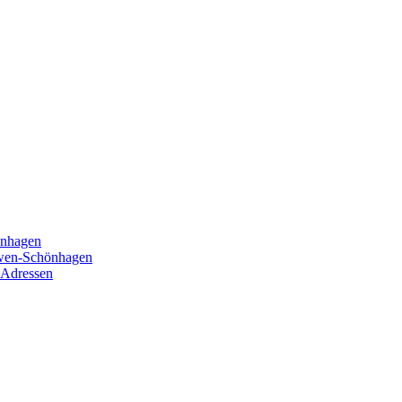
önhagen
öwen-Schönhagen
 Adressen