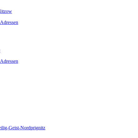
Nitzow
 Adressen
e
 Adressen
lig-Geist-Nordprignitz