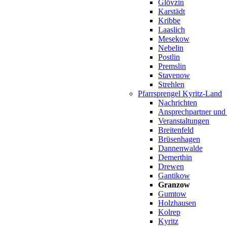
Glövzin
Karstädt
Kribbe
Laaslich
Mesekow
Nebelin
Postlin
Premslin
Stavenow
Strehlen
Pfarrsprengel Kyritz-Land
Nachrichten
Ansprechpartner und
Veranstaltungen
Breitenfeld
Brüsenhagen
Dannenwalde
Demerthin
Drewen
Gantikow
Granzow
Gumtow
Holzhausen
Kolrep
Kyritz