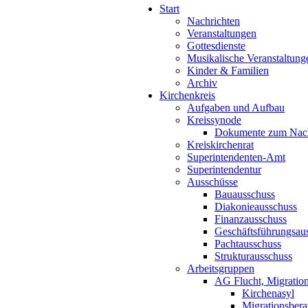
Start
Nachrichten
Veranstaltungen
Gottesdienste
Musikalische Veranstaltung
Kinder & Familien
Archiv
Kirchenkreis
Aufgaben und Aufbau
Kreissynode
Dokumente zum Nac
Kreiskirchenrat
Superintendenten-Amt
Superintendentur
Ausschüsse
Bauausschuss
Diakonieausschuss
Finanzausschuss
Geschäftsführungsau
Pachtausschuss
Strukturausschuss
Arbeitsgruppen
AG Flucht, Migration
Kirchenasyl
Migrationsbera