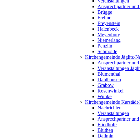
Veranstaltungen
Ansprechpartner und
Brügge
Frehne
Freyenstein
Halenbeck
Meyenburg
Niemerlang
Penzlin
Schmolde
Kirchengemeinde Jäglitz-N
Ansprechpartner und
Veranstaltungen Jägl
Blumenthal
Dahlhausen
Grabow
Rosenwinkel
Wutike
Kirchengemeinde Karstädt
Nachrichten
Veranstaltungen
Ansprechpartner und
Friedhöfe
Blüthen
Dallmin