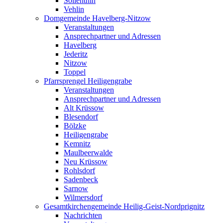
Söllenthin
Vehlin
Domgemeinde Havelberg-Nitzow
Veranstaltungen
Ansprechpartner und Adressen
Havelberg
Jederitz
Nitzow
Toppel
Pfarrsprengel Heiligengrabe
Veranstaltungen
Ansprechpartner und Adressen
Alt Krüssow
Blesendorf
Bölzke
Heiligengrabe
Kemnitz
Maulbeerwalde
Neu Krüssow
Rohlsdorf
Sadenbeck
Sarnow
Wilmersdorf
Gesamtkirchengemeinde Heilig-Geist-Nordprignitz
Nachrichten