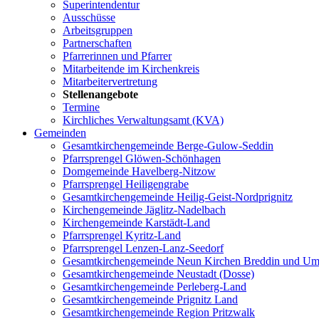
Superintendentur
Ausschüsse
Arbeitsgruppen
Partnerschaften
Pfarrerinnen und Pfarrer
Mitarbeitende im Kirchenkreis
Mitarbeitervertretung
Stellenangebote
Termine
Kirchliches Verwaltungsamt (KVA)
Gemeinden
Gesamtkirchengemeinde Berge-Gulow-Seddin
Pfarrsprengel Glöwen-Schönhagen
Domgemeinde Havelberg-Nitzow
Pfarrsprengel Heiligengrabe
Gesamtkirchengemeinde Heilig-Geist-Nordprignitz
Kirchengemeinde Jäglitz-Nadelbach
Kirchengemeinde Karstädt-Land
Pfarrsprengel Kyritz-Land
Pfarrsprengel Lenzen-Lanz-Seedorf
Gesamtkirchengemeinde Neun Kirchen Breddin und Um
Gesamtkirchengemeinde Neustadt (Dosse)
Gesamtkirchengemeinde Perleberg-Land
Gesamtkirchengemeinde Prignitz Land
Gesamtkirchengemeinde Region Pritzwalk