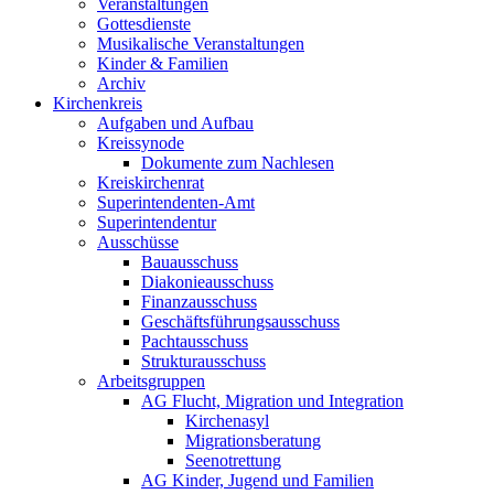
Veranstaltungen
Gottesdienste
Musikalische Veranstaltungen
Kinder & Familien
Archiv
Kirchenkreis
Aufgaben und Aufbau
Kreissynode
Dokumente zum Nachlesen
Kreiskirchenrat
Superintendenten-Amt
Superintendentur
Ausschüsse
Bauausschuss
Diakonieausschuss
Finanzausschuss
Geschäftsführungsausschuss
Pachtausschuss
Strukturausschuss
Arbeitsgruppen
AG Flucht, Migration und Integration
Kirchenasyl
Migrationsberatung
Seenotrettung
AG Kinder, Jugend und Familien