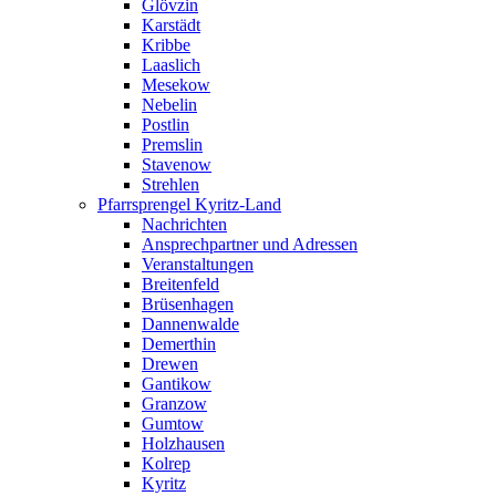
Glövzin
Karstädt
Kribbe
Laaslich
Mesekow
Nebelin
Postlin
Premslin
Stavenow
Strehlen
Pfarrsprengel Kyritz-Land
Nachrichten
Ansprechpartner und Adressen
Veranstaltungen
Breitenfeld
Brüsenhagen
Dannenwalde
Demerthin
Drewen
Gantikow
Granzow
Gumtow
Holzhausen
Kolrep
Kyritz