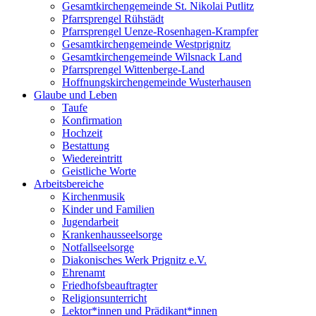
Gesamtkirchengemeinde St. Nikolai Putlitz
Pfarrsprengel Rühstädt
Pfarrsprengel Uenze-Rosenhagen-Krampfer
Gesamtkirchengemeinde Westprignitz
Gesamtkirchengemeinde Wilsnack Land
Pfarrsprengel Wittenberge-Land
Hoffnungskirchengemeinde Wusterhausen
Glaube und Leben
Taufe
Konfirmation
Hochzeit
Bestattung
Wiedereintritt
Geistliche Worte
Arbeitsbereiche
Kirchenmusik
Kinder und Familien
Jugendarbeit
Krankenhausseelsorge
Notfallseelsorge
Diakonisches Werk Prignitz e.V.
Ehrenamt
Friedhofsbeauftragter
Religionsunterricht
Lektor*innen und Prädikant*innen