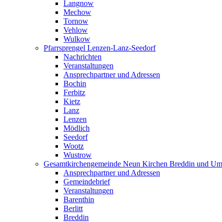
Langnow
Mechow
Tornow
Vehlow
Wulkow
Pfarrsprengel Lenzen-Lanz-Seedorf
Nachrichten
Veranstaltungen
Ansprechpartner und Adressen
Bochin
Ferbitz
Kietz
Lanz
Lenzen
Mödlich
Seedorf
Wootz
Wustrow
Gesamtkirchengemeinde Neun Kirchen Breddin und Um
Ansprechpartner und Adressen
Gemeindebrief
Veranstaltungen
Barenthin
Berlitt
Breddin