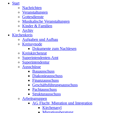
Start
Nachrichten
Veranstaltungen
Gottesdienste
Musikalische Veranstaltungen
Kinder & Familien
Archiv
Kirchenkreis
Aufgaben und Aufbau
Kreissynode
Dokumente zum Nachlesen
Kreiskirchenrat
Superintendenten-Amt
Superintendentur
Ausschüsse
Bauausschuss
Diakonieausschuss
Finanzausschuss
Geschäftsführungsausschuss
Pachtausschuss
Strukturausschuss
Arbeitsgruppen
AG Flucht, Migration und Integration
Kirchenasyl
Migrationsberatung