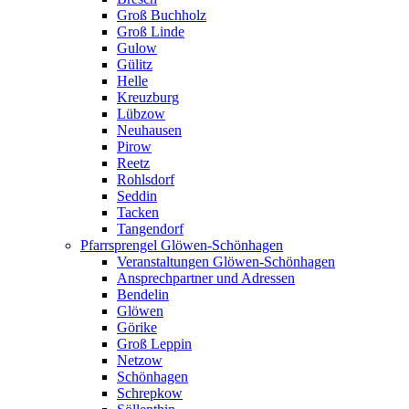
Groß Buchholz
Groß Linde
Gulow
Gülitz
Helle
Kreuzburg
Lübzow
Neuhausen
Pirow
Reetz
Rohlsdorf
Seddin
Tacken
Tangendorf
Pfarrsprengel Glöwen-Schönhagen
Veranstaltungen Glöwen-Schönhagen
Ansprechpartner und Adressen
Bendelin
Glöwen
Görike
Groß Leppin
Netzow
Schönhagen
Schrepkow