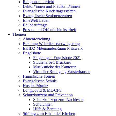
Religionsunterricht
Lektor*innen und Prädikant*innen
Evangelische Kindertagesstätten
Evangelische Seniorenzentren
EineWelt-Läden
Baubeauftragte
Presse- und Öffentlichkeitsarbeit
Themen
Ahnenforschung
Beratung Wehrdienstverweigerung
EKIDZ MiteinanderRaum Pritzwalk
Engelsbote
Fragebogen Engelsbote 2021
Studienarbeit Brückner
Musikstücke der Kantoren
Virtueller Rundgang Wusterhausen
Himmlische Touren
Evangelische Schule
Hospiz Prignitz
LongCovid & ME/CFS
Schutzkonzept und Prävention
Schutzkonzept zum Nachlesen
Schulungen
Hilfe & Beratung
Stiftung zum Erhalt der Kirchen