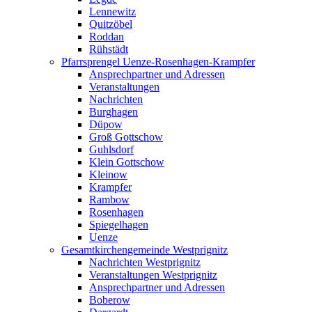
Lennewitz
Quitzöbel
Roddan
Rühstädt
Pfarrsprengel Uenze-Rosenhagen-Krampfer
Ansprechpartner und Adressen
Veranstaltungen
Nachrichten
Burghagen
Düpow
Groß Gottschow
Guhlsdorf
Klein Gottschow
Kleinow
Krampfer
Rambow
Rosenhagen
Spiegelhagen
Uenze
Gesamtkirchengemeinde Westprignitz
Nachrichten Westprignitz
Veranstaltungen Westprignitz
Ansprechpartner und Adressen
Boberow