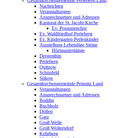
Gesamtkirchengemeinde Perleberg-Land
Nachrichten
Veranstaltungen
Ansprechpartner und Adressen
Kantorat der St. Jacobi Kirche
Ev. Posaunenchor
Ev. Waldfriedhof Perleberg
Ev. Kindergarten Perlenkinder
Ausstellung Lebendige Steine
Hörspaziergänge
Dergenthin
Perleberg
Quitzow
Schönfeld
Sükow
Gesamtkirchengemeinde Prignitz Land
Veranstaltungen
Ansprechpartner und Adressen
Boddin
Buchholz
Döllen
Garz
Groß Welle
Groß Woltersdorf
Kehrberg