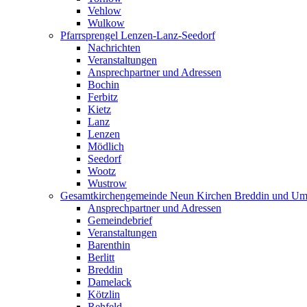
Vehlow
Wulkow
Pfarrsprengel Lenzen-Lanz-Seedorf
Nachrichten
Veranstaltungen
Ansprechpartner und Adressen
Bochin
Ferbitz
Kietz
Lanz
Lenzen
Mödlich
Seedorf
Wootz
Wustrow
Gesamtkirchengemeinde Neun Kirchen Breddin und Um
Ansprechpartner und Adressen
Gemeindebrief
Veranstaltungen
Barenthin
Berlitt
Breddin
Damelack
Kötzlin
Rehfeld