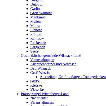
Dargardt
Deibow
Garlin
Groß Warnow
Mankmuß
Mellen
Milow
Pinnow
Pröttlin
Rambow
Reckenzin
Sargleben
Seetz
Gesamtkirchengemeinde Wilsnack Land
Veranstaltungen
Ansprechpartner und Adressen
Bad Wilsnack
Groß Werzin
Ausstellung Grüfte - Särge - Totengedenken
Grube
Kletzke
Viesecke
Pfarrsprengel Wittenberge-Land
Nachrichten
Veranstaltungen