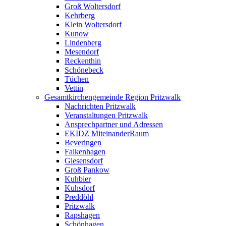
Groß Woltersdorf
Kehrberg
Klein Woltersdorf
Kunow
Lindenberg
Mesendorf
Reckenthin
Schönebeck
Tüchen
Vettin
Gesamtkirchengemeinde Region Pritzwalk
Nachrichten Pritzwalk
Veranstaltungen Pritzwalk
Ansprechpartner und Adressen
EKIDZ MiteinanderRaum
Beveringen
Falkenhagen
Giesensdorf
Groß Pankow
Kuhbier
Kuhsdorf
Preddöhl
Pritzwalk
Rapshagen
Schönhagen