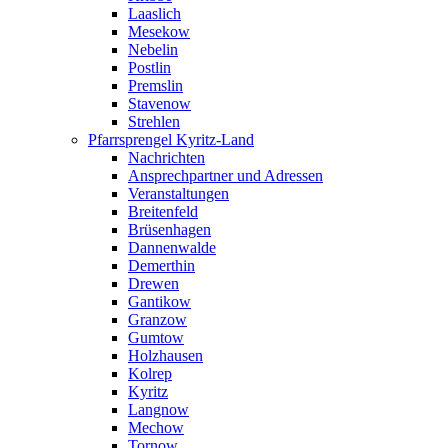
Laaslich
Mesekow
Nebelin
Postlin
Premslin
Stavenow
Strehlen
Pfarrsprengel Kyritz-Land
Nachrichten
Ansprechpartner und Adressen
Veranstaltungen
Breitenfeld
Brüsenhagen
Dannenwalde
Demerthin
Drewen
Gantikow
Granzow
Gumtow
Holzhausen
Kolrep
Kyritz
Langnow
Mechow
Tornow