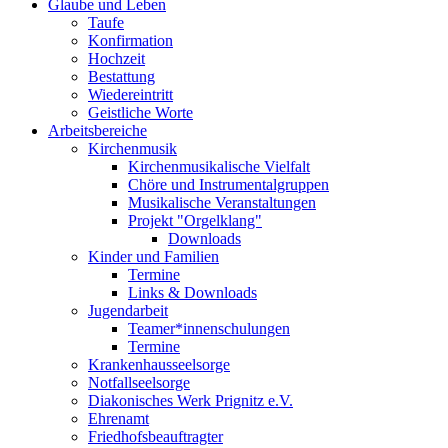
Glaube und Leben
Taufe
Konfirmation
Hochzeit
Bestattung
Wiedereintritt
Geistliche Worte
Arbeitsbereiche
Kirchenmusik
Kirchenmusikalische Vielfalt
Chöre und Instrumentalgruppen
Musikalische Veranstaltungen
Projekt "Orgelklang"
Downloads
Kinder und Familien
Termine
Links & Downloads
Jugendarbeit
Teamer*innenschulungen
Termine
Krankenhausseelsorge
Notfallseelsorge
Diakonisches Werk Prignitz e.V.
Ehrenamt
Friedhofsbeauftragter