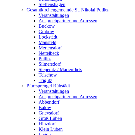
Steffenshagen
Gesamtkirchengemeinde St. Nikolai Putlitz
Veranstaltungen
Ansprechpartner und Adressen
Buckow
Grabow
Lockstädt
Mansfeld
Mertensdorf
Nettelbeck
Putlitz
Silmersdorf
Stepenitz / Marienfließ
Telschow
Triglitz
Pfarrsprengel Rühstädt
Veranstaltungen
Ansprechpartner und Adressen
Abbendorf
Bälow
Gnevsdorf
Groß Lüben
Hinzdorf
Klein Lüben
Legde