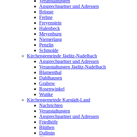
Veranstaltungen
Ansprechpartner und Adressen
Brügge
Frehne
Freyenstein
Halenbeck
Meyenburg
Niemerlang
Penzlin
Schmolde
Kirchengemeinde Jäglitz-Nadelbach
Ansprechpartner und Adressen
Veranstaltungen Jäglitz-Nadelbach
Blumenthal
Dahlhausen
Grabow
Rosenwinkel
Wutike
Kirchengemeinde Karstädt-Land
Nachrichten
Veranstaltungen
Ansprechpartner und Adressen
Friedhöfe
Blüthen
Dallmin