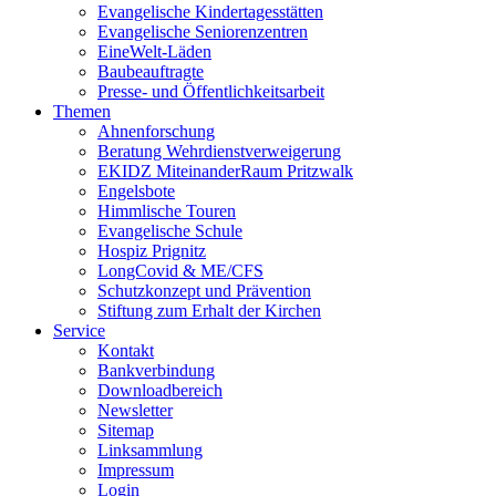
Evangelische Kindertagesstätten
Evangelische Seniorenzentren
EineWelt-Läden
Baubeauftragte
Presse- und Öffentlichkeitsarbeit
Themen
Ahnenforschung
Beratung Wehrdienstverweigerung
EKIDZ MiteinanderRaum Pritzwalk
Engelsbote
Himmlische Touren
Evangelische Schule
Hospiz Prignitz
LongCovid & ME/CFS
Schutzkonzept und Prävention
Stiftung zum Erhalt der Kirchen
Service
Kontakt
Bankverbindung
Downloadbereich
Newsletter
Sitemap
Linksammlung
Impressum
Login