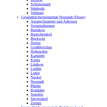
Schönermark
Stüdenitz
Vehlgast
Gesamtkirchengemeinde Neustadt (Dosse)
Ansprechpartner und Adressen
Veranstaltungen
Barsikow
Bartschendorf
Bückwitz
Dreetz
Großderschau
Hohenofen
Kampehl
Köritz
Läsikow
Leddin
Lohm
Nackel
Neustadt
Plänitz
Roddahn
Segeletz
Sieversdorf
Zernitz