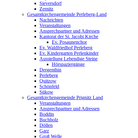
Sieversdorf
Zernitz
Gesamtkirchengemeinde Perleberg-Land
Nachrichten
Veranstaltungen
Ansprechpartner und Adressen
Kantorat der St. Jacobi Kirche
Ev. Posaunenchor
Ev. Waldfriedhof Perleberg
Ev. Kindergarten Perlenkinder
Ausstellung Lebendige Steine
Hörspaziergänge
Dergenthin
Perleberg
Quitzow
Schönfeld
Sükow
Gesamtkirchengemeinde Prignitz Land
Veranstaltungen
Ansprechpartner und Adressen
Boddin
Buchholz
Döllen
Garz
Groß Welle