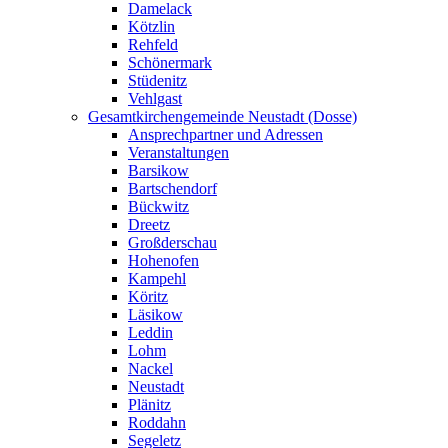
Damelack
Kötzlin
Rehfeld
Schönermark
Stüdenitz
Vehlgast
Gesamtkirchengemeinde Neustadt (Dosse)
Ansprechpartner und Adressen
Veranstaltungen
Barsikow
Bartschendorf
Bückwitz
Dreetz
Großderschau
Hohenofen
Kampehl
Köritz
Läsikow
Leddin
Lohm
Nackel
Neustadt
Plänitz
Roddahn
Segeletz