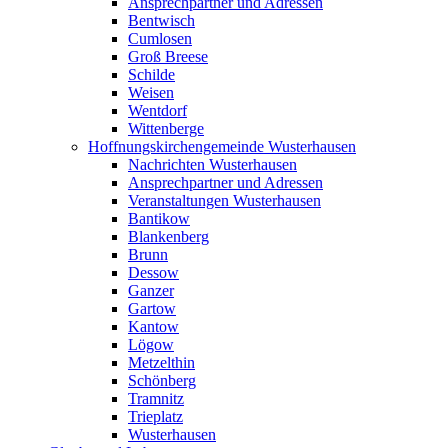
Ansprechpartner und Adressen
Bentwisch
Cumlosen
Groß Breese
Schilde
Weisen
Wentdorf
Wittenberge
Hoffnungskirchengemeinde Wusterhausen
Nachrichten Wusterhausen
Ansprechpartner und Adressen
Veranstaltungen Wusterhausen
Bantikow
Blankenberg
Brunn
Dessow
Ganzer
Gartow
Kantow
Lögow
Metzelthin
Schönberg
Tramnitz
Trieplatz
Wusterhausen