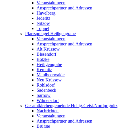
Veranstaltungen
Ansprechpartner und Adressen
Havelberg
Jederitz
Nitzow
Toppel
Pfarrsprengel Heiligengrabe
Veranstaltungen
Ansprechpartner und Adressen
Alt Krüssow
Blesendorf
Bölzke
Heiligengrabe
Kemnitz
Maulbeerwalde
Neu Krüssow
Rohlsdorf
Sadenbeck
Sarnow
Wilmersdorf
Gesamtkirchengemeinde Heilig-Geist-Nordprignitz
Nachrichten
Veranstaltungen
Ansprechpartner und Adressen
Brügge