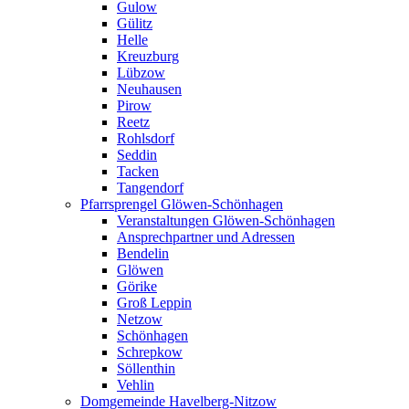
Gulow
Gülitz
Helle
Kreuzburg
Lübzow
Neuhausen
Pirow
Reetz
Rohlsdorf
Seddin
Tacken
Tangendorf
Pfarrsprengel Glöwen-Schönhagen
Veranstaltungen Glöwen-Schönhagen
Ansprechpartner und Adressen
Bendelin
Glöwen
Görike
Groß Leppin
Netzow
Schönhagen
Schrepkow
Söllenthin
Vehlin
Domgemeinde Havelberg-Nitzow