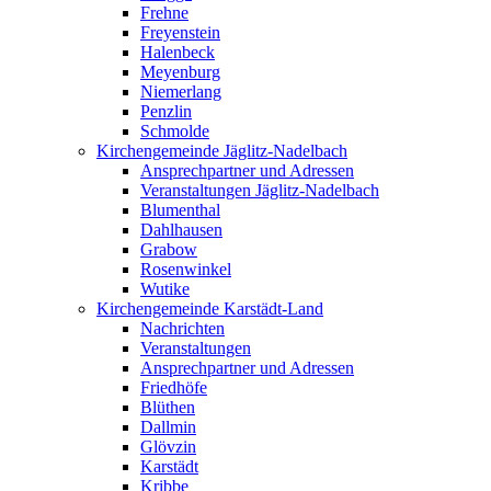
Frehne
Freyenstein
Halenbeck
Meyenburg
Niemerlang
Penzlin
Schmolde
Kirchengemeinde Jäglitz-Nadelbach
Ansprechpartner und Adressen
Veranstaltungen Jäglitz-Nadelbach
Blumenthal
Dahlhausen
Grabow
Rosenwinkel
Wutike
Kirchengemeinde Karstädt-Land
Nachrichten
Veranstaltungen
Ansprechpartner und Adressen
Friedhöfe
Blüthen
Dallmin
Glövzin
Karstädt
Kribbe