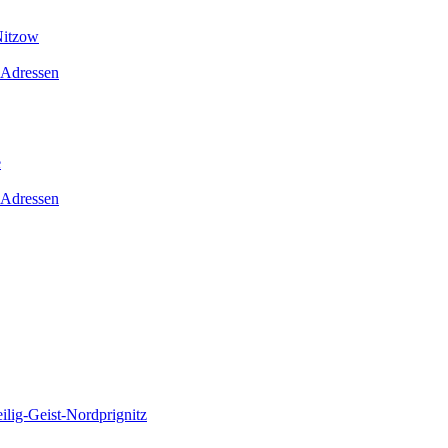
Nitzow
 Adressen
e
 Adressen
lig-Geist-Nordprignitz