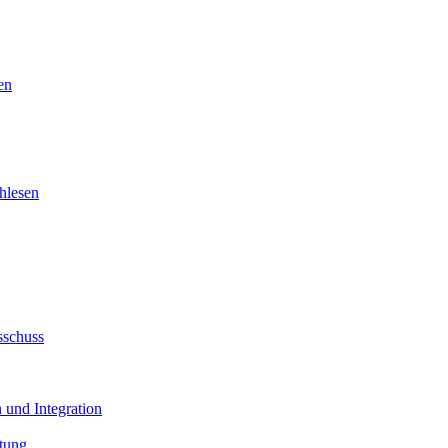
en
hlesen
sschuss
 und Integration
tung