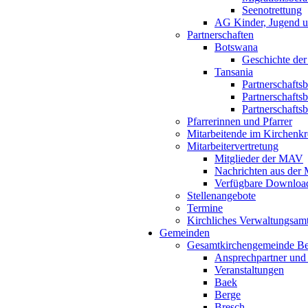
Seenotrettung
AG Kinder, Jugend u
Partnerschaften
Botswana
Geschichte der
Tansania
Partnerschafts
Partnerschafts
Partnerschafts
Pfarrerinnen und Pfarrer
Mitarbeitende im Kirchenkr
Mitarbeitervertretung
Mitglieder der MAV
Nachrichten aus de
Verfügbare Downloa
Stellenangebote
Termine
Kirchliches Verwaltungsa
Gemeinden
Gesamtkirchengemeinde B
Ansprechpartner und
Veranstaltungen
Baek
Berge
Bresch