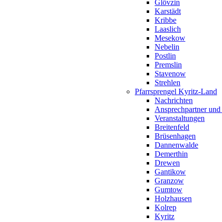
Glövzin
Karstädt
Kribbe
Laaslich
Mesekow
Nebelin
Postlin
Premslin
Stavenow
Strehlen
Pfarrsprengel Kyritz-Land
Nachrichten
Ansprechpartner und
Veranstaltungen
Breitenfeld
Brüsenhagen
Dannenwalde
Demerthin
Drewen
Gantikow
Granzow
Gumtow
Holzhausen
Kolrep
Kyritz