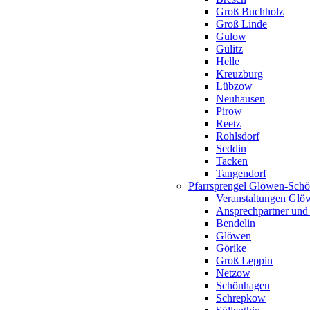
Groß Buchholz
Groß Linde
Gulow
Gülitz
Helle
Kreuzburg
Lübzow
Neuhausen
Pirow
Reetz
Rohlsdorf
Seddin
Tacken
Tangendorf
Pfarrsprengel Glöwen-Sch
Veranstaltungen Gl
Ansprechpartner und
Bendelin
Glöwen
Görike
Groß Leppin
Netzow
Schönhagen
Schrepkow