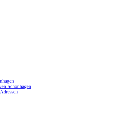
önhagen
öwen-Schönhagen
 Adressen