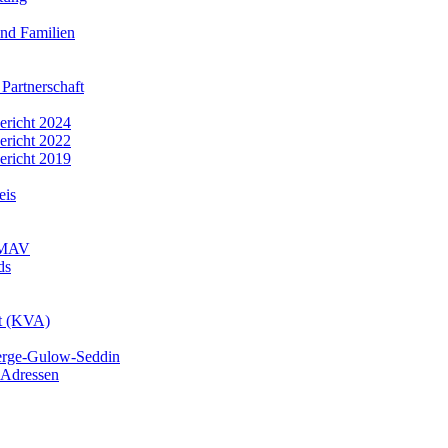
nd Familien
 Partnerschaft
bericht 2024
bericht 2022
bericht 2019
eis
r MAV
ds
mt (KVA)
erge-Gulow-Seddin
 Adressen