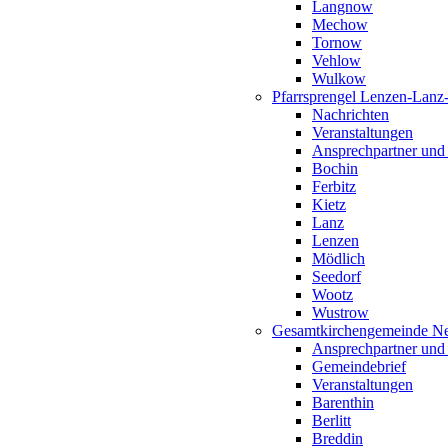
Langnow
Mechow
Tornow
Vehlow
Wulkow
Pfarrsprengel Lenzen-Lanz
Nachrichten
Veranstaltungen
Ansprechpartner und
Bochin
Ferbitz
Kietz
Lanz
Lenzen
Mödlich
Seedorf
Wootz
Wustrow
Gesamtkirchengemeinde Ne
Ansprechpartner und
Gemeindebrief
Veranstaltungen
Barenthin
Berlitt
Breddin