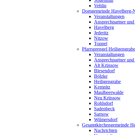
Söllenthin
Vehlin
Domgemeinde Havelberg-
Veranstaltungen
Ansprechpartner und
Havelberg
Jederitz
Nitzow
Toppel
Pfarrsprengel Heiligengrab
Veranstaltungen
Ansprechpartner und
Alt Krüssow
Blesendorf
Bölzke
Heiligengrabe
Kemnitz
Maulbeerwalde
Neu Krüssow
Rohlsdorf
Sadenbeck
Sarnow
Wilmersdorf
Gesamtkirchengemeinde Hei
Nachrichten