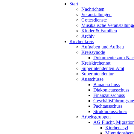
Start
Nachrichten
Veranstaltungen
Gottesdienste
Musikalische Veranstaltung
Kinder & Familien
Archiv
Kirchenkreis
Aufgaben und Aufbau
Kreissynode
Dokumente zum Nac
Kreiskirchenrat
Superintendenten-Amt
Superintendentur
Ausschüsse
Bauausschuss
Diakonieausschuss
Finanzausschuss
Geschäftsführungsau
Pachtausschuss
Strukturausschuss
Arbeitsgruppen
AG Flucht, Migration
Kirchenasyl
Migrationsbera