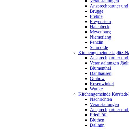
Veranstaltungen
Ansprechpartner und
Brügge
Frehne
Freyenstein
Halenbeck
Meyenburg
Niemerlang
Penzlin
Schmolde
Kirchengemeinde Jäglitz-N
Ansprechpartner und
Veranstaltungen Jägl
Blumenthal
Dahlhausen
Grabow
Rosenwinkel
Wutike
Kirchengemeinde Karstädt
Nachrichten
Veranstaltungen
Ansprechpartner und
Friedhöfe
Blüthen
Dallmin