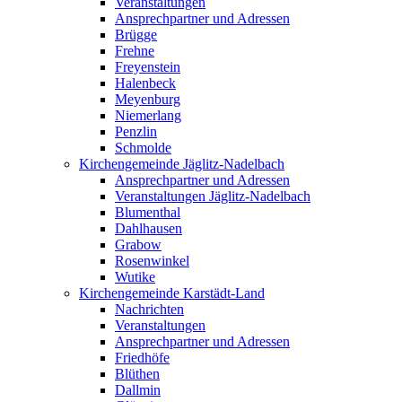
Veranstaltungen
Ansprechpartner und Adressen
Brügge
Frehne
Freyenstein
Halenbeck
Meyenburg
Niemerlang
Penzlin
Schmolde
Kirchengemeinde Jäglitz-Nadelbach
Ansprechpartner und Adressen
Veranstaltungen Jäglitz-Nadelbach
Blumenthal
Dahlhausen
Grabow
Rosenwinkel
Wutike
Kirchengemeinde Karstädt-Land
Nachrichten
Veranstaltungen
Ansprechpartner und Adressen
Friedhöfe
Blüthen
Dallmin