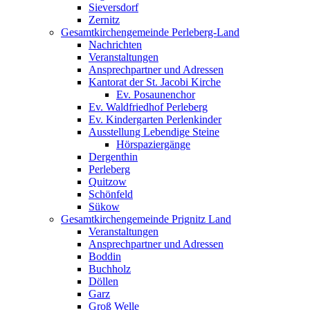
Sieversdorf
Zernitz
Gesamtkirchengemeinde Perleberg-Land
Nachrichten
Veranstaltungen
Ansprechpartner und Adressen
Kantorat der St. Jacobi Kirche
Ev. Posaunenchor
Ev. Waldfriedhof Perleberg
Ev. Kindergarten Perlenkinder
Ausstellung Lebendige Steine
Hörspaziergänge
Dergenthin
Perleberg
Quitzow
Schönfeld
Sükow
Gesamtkirchengemeinde Prignitz Land
Veranstaltungen
Ansprechpartner und Adressen
Boddin
Buchholz
Döllen
Garz
Groß Welle