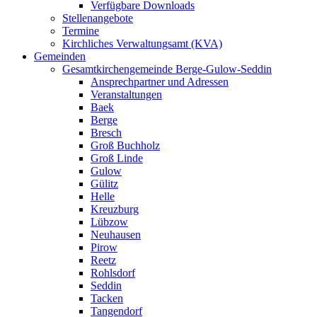
Verfügbare Downloads
Stellenangebote
Termine
Kirchliches Verwaltungsamt (KVA)
Gemeinden
Gesamtkirchengemeinde Berge-Gulow-Seddin
Ansprechpartner und Adressen
Veranstaltungen
Baek
Berge
Bresch
Groß Buchholz
Groß Linde
Gulow
Gülitz
Helle
Kreuzburg
Lübzow
Neuhausen
Pirow
Reetz
Rohlsdorf
Seddin
Tacken
Tangendorf