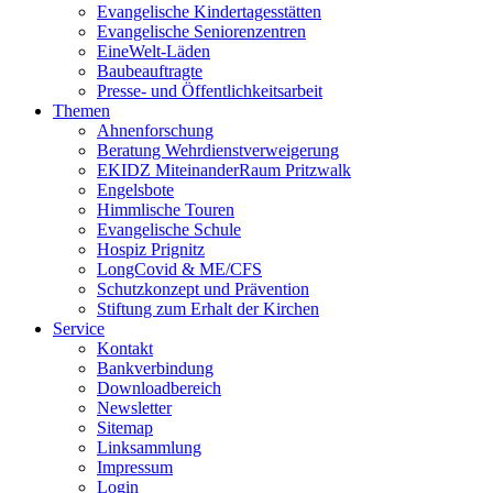
Evangelische Kindertagesstätten
Evangelische Seniorenzentren
EineWelt-Läden
Baubeauftragte
Presse- und Öffentlichkeitsarbeit
Themen
Ahnenforschung
Beratung Wehrdienstverweigerung
EKIDZ MiteinanderRaum Pritzwalk
Engelsbote
Himmlische Touren
Evangelische Schule
Hospiz Prignitz
LongCovid & ME/CFS
Schutzkonzept und Prävention
Stiftung zum Erhalt der Kirchen
Service
Kontakt
Bankverbindung
Downloadbereich
Newsletter
Sitemap
Linksammlung
Impressum
Login