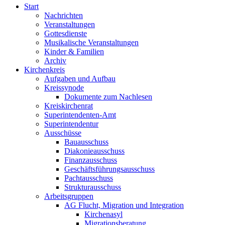
Start
Nachrichten
Veranstaltungen
Gottesdienste
Musikalische Veranstaltungen
Kinder & Familien
Archiv
Kirchenkreis
Aufgaben und Aufbau
Kreissynode
Dokumente zum Nachlesen
Kreiskirchenrat
Superintendenten-Amt
Superintendentur
Ausschüsse
Bauausschuss
Diakonieausschuss
Finanzausschuss
Geschäftsführungsausschuss
Pachtausschuss
Strukturausschuss
Arbeitsgruppen
AG Flucht, Migration und Integration
Kirchenasyl
Migrationsberatung