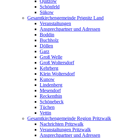
Quitzow
Schönfeld
Sükow
Gesamtkirchengemeinde Prignitz Land
Veranstaltungen
Ansprechpartner und Adressen
Boddin
Buchholz
Döllen
Garz
Groß Welle
Groß Woltersdorf
Kehrberg
Klein Woltersdorf
Kunow
Lindenberg
Mesendorf
Reckenthin
Schönebeck
Tüchen
Vettin
Gesamtkirchengemeinde Region Pritzwalk
Nachrichten Pritzwalk
Veranstaltungen Pritzwalk
Ansprechpartner und Adressen