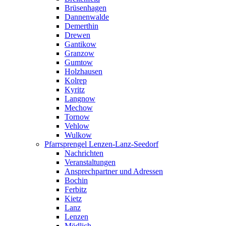
Brüsenhagen
Dannenwalde
Demerthin
Drewen
Gantikow
Granzow
Gumtow
Holzhausen
Kolrep
Kyritz
Langnow
Mechow
Tornow
Vehlow
Wulkow
Pfarrsprengel Lenzen-Lanz-Seedorf
Nachrichten
Veranstaltungen
Ansprechpartner und Adressen
Bochin
Ferbitz
Kietz
Lanz
Lenzen
Mödlich