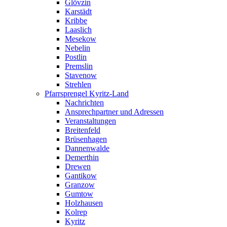
Glövzin
Karstädt
Kribbe
Laaslich
Mesekow
Nebelin
Postlin
Premslin
Stavenow
Strehlen
Pfarrsprengel Kyritz-Land
Nachrichten
Ansprechpartner und Adressen
Veranstaltungen
Breitenfeld
Brüsenhagen
Dannenwalde
Demerthin
Drewen
Gantikow
Granzow
Gumtow
Holzhausen
Kolrep
Kyritz