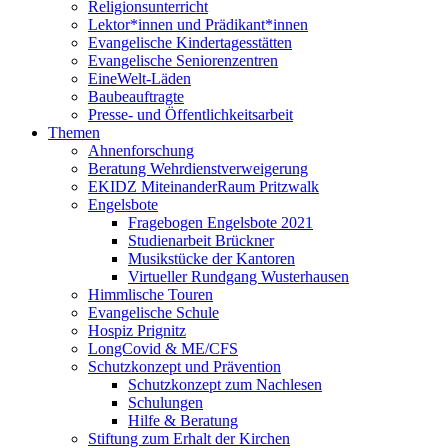
Religionsunterricht
Lektor*innen und Prädikant*innen
Evangelische Kindertagesstätten
Evangelische Seniorenzentren
EineWelt-Läden
Baubeauftragte
Presse- und Öffentlichkeitsarbeit
Themen
Ahnenforschung
Beratung Wehrdienstverweigerung
EKIDZ MiteinanderRaum Pritzwalk
Engelsbote
Fragebogen Engelsbote 2021
Studienarbeit Brückner
Musikstücke der Kantoren
Virtueller Rundgang Wusterhausen
Himmlische Touren
Evangelische Schule
Hospiz Prignitz
LongCovid & ME/CFS
Schutzkonzept und Prävention
Schutzkonzept zum Nachlesen
Schulungen
Hilfe & Beratung
Stiftung zum Erhalt der Kirchen