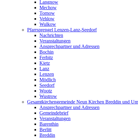
Langnow
Mechow
Tornow
Vehlow
Wulkow
Pfarrsprengel Lenzen-Lanz-Seedorf
Nachrichten
Veranstaltungen
Ansprechpartner und Adressen
Bochin
Ferbitz
Kietz
Lanz
Lenzen
Mödlich
Seedorf
Wootz
Wustrow
Gesamtkirchengemeinde Neun Kirchen Breddin und Um
Ansprechpartner und Adressen
Gemeindebrief
Veranstaltungen
Barenthin
Berlitt
Breddin