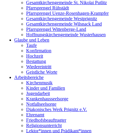
Gesamtkirchengemeinde St. Nikolai Putlitz
Pfarrsprengel Rühstädt
Pfarrsprengel Uenze-Rosenhagen-Krampfer
Gesamtkirchengemeinde Westprignitz
Gesamtkirchengemeinde Wilsnack Land
Pfarrsprengel Wittenberge-Land
Hoffnungskirchengemeinde Wusterhausen
Glaube und Leben
Taufe
Konfirmation
Hochzeit
Bestattung
Wiedereintritt
Geistliche Worte
Arbeitsbereiche
Kirchenmusik
Kinder und Familien
Jugendarbeit
Krankenhausseelsorge
Notfallseelsorge
Diakonisches Werk Prignitz e.V.
Ehrenamt
Friedhofsbeauftragter
Religionsunterricht
Lektor*innen und Prädikant*innen