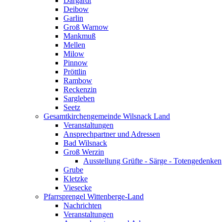
Dargardt
Deibow
Garlin
Groß Warnow
Mankmuß
Mellen
Milow
Pinnow
Pröttlin
Rambow
Reckenzin
Sargleben
Seetz
Gesamtkirchengemeinde Wilsnack Land
Veranstaltungen
Ansprechpartner und Adressen
Bad Wilsnack
Groß Werzin
Ausstellung Grüfte - Särge - Totengedenken
Grube
Kletzke
Viesecke
Pfarrsprengel Wittenberge-Land
Nachrichten
Veranstaltungen