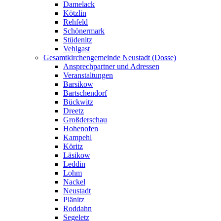
Damelack
Kötzlin
Rehfeld
Schönermark
Stüdenitz
Vehlgast
Gesamtkirchengemeinde Neustadt (Dosse)
Ansprechpartner und Adressen
Veranstaltungen
Barsikow
Bartschendorf
Bückwitz
Dreetz
Großderschau
Hohenofen
Kampehl
Köritz
Läsikow
Leddin
Lohm
Nackel
Neustadt
Plänitz
Roddahn
Segeletz