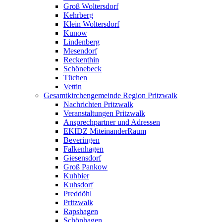
Groß Woltersdorf
Kehrberg
Klein Woltersdorf
Kunow
Lindenberg
Mesendorf
Reckenthin
Schönebeck
Tüchen
Vettin
Gesamtkirchengemeinde Region Pritzwalk
Nachrichten Pritzwalk
Veranstaltungen Pritzwalk
Ansprechpartner und Adressen
EKIDZ MiteinanderRaum
Beveringen
Falkenhagen
Giesensdorf
Groß Pankow
Kuhbier
Kuhsdorf
Preddöhl
Pritzwalk
Rapshagen
Schönhagen