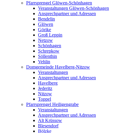
Pfarrsprengel Glöwen-Schönhagen
Veranstaltungen Glöwen-Schönhagen
Ansprechpartner und Adressen
Bendelin
Glöwen
Görike
Groß Leppin
Netzow
Schönhagen
Schrepkow
Söllenthin
Vehlin
Domgemeinde Havelberg-Nitzow
Veranstaltungen
Ansprechpartner und Adressen
Havelberg
Jederitz
Nitzow
Toppel
Pfarrsprengel Heiligengrabe
Veranstaltungen
Ansprechpartner und Adressen
Alt Krüssow
Blesendorf
Bölzke