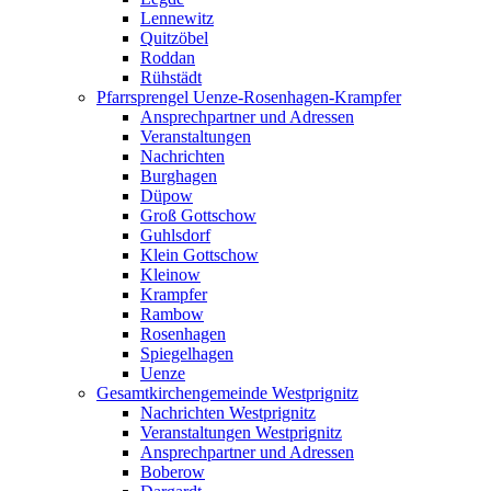
Lennewitz
Quitzöbel
Roddan
Rühstädt
Pfarrsprengel Uenze-Rosenhagen-Krampfer
Ansprechpartner und Adressen
Veranstaltungen
Nachrichten
Burghagen
Düpow
Groß Gottschow
Guhlsdorf
Klein Gottschow
Kleinow
Krampfer
Rambow
Rosenhagen
Spiegelhagen
Uenze
Gesamtkirchengemeinde Westprignitz
Nachrichten Westprignitz
Veranstaltungen Westprignitz
Ansprechpartner und Adressen
Boberow