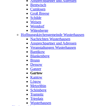
Ansprechpartner und Adressen
Bentwisch
Cumlosen
Groß Breese
Schilde
Weisen
Wentdorf
Wittenberge
Hoffnungskirchengemeinde Wusterhausen
Nachrichten Wusterhausen
Ansprechpartner und Adressen
Veranstaltungen Wusterhausen
Bantikow
Blankenberg
Brunn
Dessow
Ganzer
Gartow
Kantow
Lögow
Metzelthin
Schönberg
Tramnitz
Trieplatz
Wusterhausen