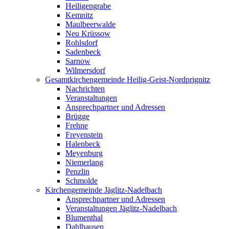
Heiligengrabe
Kemnitz
Maulbeerwalde
Neu Krüssow
Rohlsdorf
Sadenbeck
Sarnow
Wilmersdorf
Gesamtkirchengemeinde Heilig-Geist-Nordprignitz
Nachrichten
Veranstaltungen
Ansprechpartner und Adressen
Brügge
Frehne
Freyenstein
Halenbeck
Meyenburg
Niemerlang
Penzlin
Schmolde
Kirchengemeinde Jäglitz-Nadelbach
Ansprechpartner und Adressen
Veranstaltungen Jäglitz-Nadelbach
Blumenthal
Dahlhausen