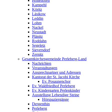
Hohenofen
Kampehl
Köritz
Läsikow
Leddin
Lohm
Nackel
Neustadt
Plänitz
Roddahn
Segeletz
Sieversdorf
Zernitz
Gesamtkirchengemeinde Perleberg-Land
Nachrichten
Veranstaltungen
Ansprechpartner und Adressen
Kantorat der St. Jacobi Kirche
Ev. Posaunenchor
Ev. Waldfriedhof Perleberg
Ev. Kindergarten Perlenkinder
Ausstellung Lebendige Steine
Hörspaziergänge
Dergenthin
Perleberg