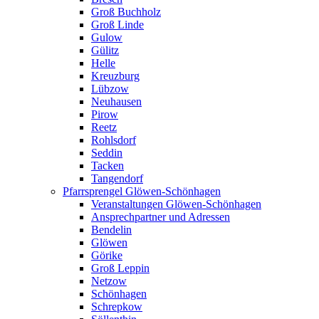
Groß Buchholz
Groß Linde
Gulow
Gülitz
Helle
Kreuzburg
Lübzow
Neuhausen
Pirow
Reetz
Rohlsdorf
Seddin
Tacken
Tangendorf
Pfarrsprengel Glöwen-Schönhagen
Veranstaltungen Glöwen-Schönhagen
Ansprechpartner und Adressen
Bendelin
Glöwen
Görike
Groß Leppin
Netzow
Schönhagen
Schrepkow