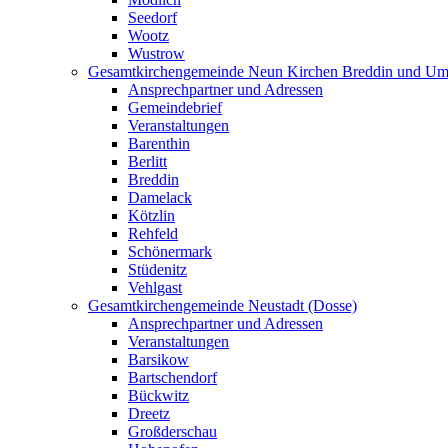
Seedorf
Wootz
Wustrow
Gesamtkirchengemeinde Neun Kirchen Breddin und Um
Ansprechpartner und Adressen
Gemeindebrief
Veranstaltungen
Barenthin
Berlitt
Breddin
Damelack
Kötzlin
Rehfeld
Schönermark
Stüdenitz
Vehlgast
Gesamtkirchengemeinde Neustadt (Dosse)
Ansprechpartner und Adressen
Veranstaltungen
Barsikow
Bartschendorf
Bückwitz
Dreetz
Großderschau