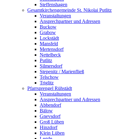
Steffenshagen
Gesamtkirchengemeinde St. Nikolai Putlitz
Veranstaltungen
Ansprechpartner und Adressen
Buckow
Grabow
Lockstädt
Mansfeld
Mertensdorf
Nettelbeck
Putlitz
Silmersdorf
Stepenitz / Marienfließ
Telschow
Triglitz
Pfarrsprengel Rühstädt
Veranstaltungen
Ansprechpartner und Adressen
Abbendorf
Bälow
Gnevsdorf
Groß Lüben
Hinzdorf
Klein Lüben
Legde