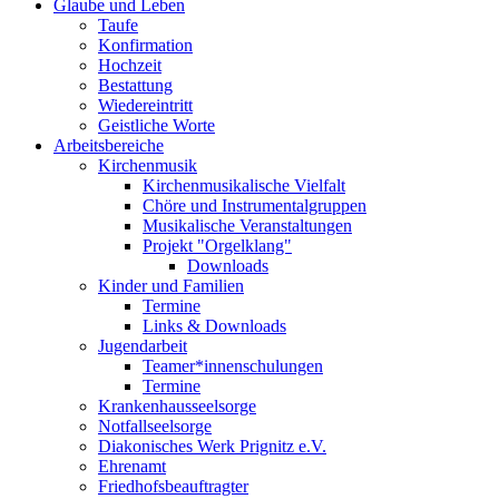
Glaube und Leben
Taufe
Konfirmation
Hochzeit
Bestattung
Wiedereintritt
Geistliche Worte
Arbeitsbereiche
Kirchenmusik
Kirchenmusikalische Vielfalt
Chöre und Instrumentalgruppen
Musikalische Veranstaltungen
Projekt "Orgelklang"
Downloads
Kinder und Familien
Termine
Links & Downloads
Jugendarbeit
Teamer*innenschulungen
Termine
Krankenhausseelsorge
Notfallseelsorge
Diakonisches Werk Prignitz e.V.
Ehrenamt
Friedhofsbeauftragter