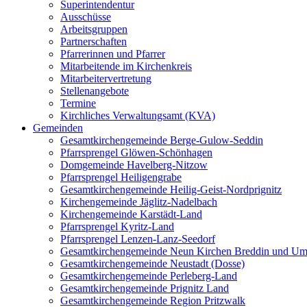
Superintendentur
Ausschüsse
Arbeitsgruppen
Partnerschaften
Pfarrerinnen und Pfarrer
Mitarbeitende im Kirchenkreis
Mitarbeitervertretung
Stellenangebote
Termine
Kirchliches Verwaltungsamt (KVA)
Gemeinden
Gesamtkirchengemeinde Berge-Gulow-Seddin
Pfarrsprengel Glöwen-Schönhagen
Domgemeinde Havelberg-Nitzow
Pfarrsprengel Heiligengrabe
Gesamtkirchengemeinde Heilig-Geist-Nordprignitz
Kirchengemeinde Jäglitz-Nadelbach
Kirchengemeinde Karstädt-Land
Pfarrsprengel Kyritz-Land
Pfarrsprengel Lenzen-Lanz-Seedorf
Gesamtkirchengemeinde Neun Kirchen Breddin und Um
Gesamtkirchengemeinde Neustadt (Dosse)
Gesamtkirchengemeinde Perleberg-Land
Gesamtkirchengemeinde Prignitz Land
Gesamtkirchengemeinde Region Pritzwalk