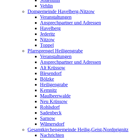
Söllenthin
Vehlin
Domgemeinde Havelberg-Nitzow
Veranstaltungen
Ansprechpartner und Adressen
Havelberg
Jederitz
Nitzow
Toppel
Pfarrsprengel Heiligengrabe
Veranstaltungen
Ansprechpartner und Adressen
Alt Krüssow
Blesendorf
Bölzke
Heiligengrabe
Kemnitz
Maulbeerwalde
Neu Krüssow
Rohlsdorf
Sadenbeck
Sarnow
Wilmersdorf
Gesamtkirchengemeinde Heilig-Geist-Nordprignitz
Nachrichten