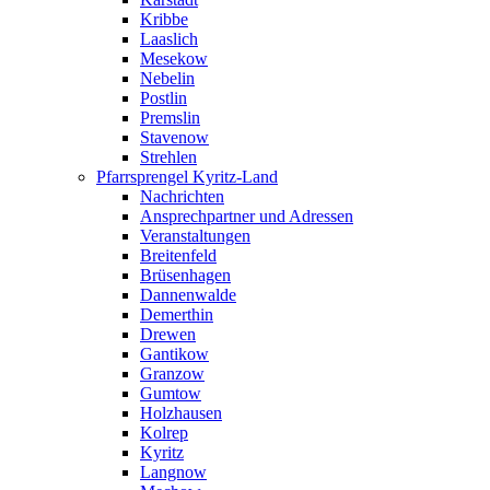
Kribbe
Laaslich
Mesekow
Nebelin
Postlin
Premslin
Stavenow
Strehlen
Pfarrsprengel Kyritz-Land
Nachrichten
Ansprechpartner und Adressen
Veranstaltungen
Breitenfeld
Brüsenhagen
Dannenwalde
Demerthin
Drewen
Gantikow
Granzow
Gumtow
Holzhausen
Kolrep
Kyritz
Langnow