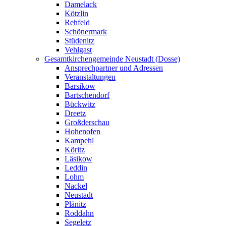
Damelack
Kötzlin
Rehfeld
Schönermark
Stüdenitz
Vehlgast
Gesamtkirchengemeinde Neustadt (Dosse)
Ansprechpartner und Adressen
Veranstaltungen
Barsikow
Bartschendorf
Bückwitz
Dreetz
Großderschau
Hohenofen
Kampehl
Köritz
Läsikow
Leddin
Lohm
Nackel
Neustadt
Plänitz
Roddahn
Segeletz