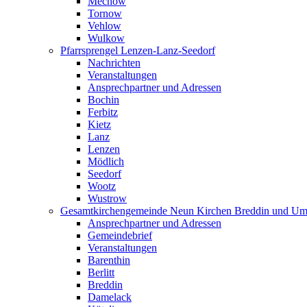
Mechow
Tornow
Vehlow
Wulkow
Pfarrsprengel Lenzen-Lanz-Seedorf
Nachrichten
Veranstaltungen
Ansprechpartner und Adressen
Bochin
Ferbitz
Kietz
Lanz
Lenzen
Mödlich
Seedorf
Wootz
Wustrow
Gesamtkirchengemeinde Neun Kirchen Breddin und Um
Ansprechpartner und Adressen
Gemeindebrief
Veranstaltungen
Barenthin
Berlitt
Breddin
Damelack