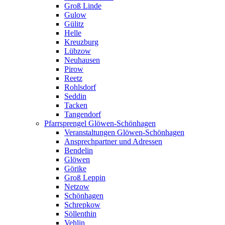
Groß Linde
Gulow
Gülitz
Helle
Kreuzburg
Lübzow
Neuhausen
Pirow
Reetz
Rohlsdorf
Seddin
Tacken
Tangendorf
Pfarrsprengel Glöwen-Schönhagen
Veranstaltungen Glöwen-Schönhagen
Ansprechpartner und Adressen
Bendelin
Glöwen
Görike
Groß Leppin
Netzow
Schönhagen
Schrepkow
Söllenthin
Vehlin