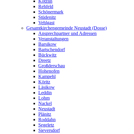
Kötzlin
Rehfeld
Schönermark
Stüdenitz
Vehlgast
Gesamtkirchengemeinde Neustadt (Dosse)
Ansprechpartner und Adressen
Veranstaltungen
Barsikow
Bartschendorf
Bückwitz
Dreetz
Großderschau
Hohenofen
Kampehl
Köritz
Läsikow
Leddin
Lohm
Nackel
Neustadt
Plänitz
Roddahn
Segeletz
Sieversdorf