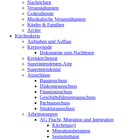
Nachrichten
Veranstaltungen
Gottesdienste
Musikalische Veranstaltungen
Kinder & Familien
Archiv
Kirchenkreis
Aufgaben und Aufbau
Kreissynode
Dokumente zum Nachlesen
Kreiskirchenrat
Superintendenten-Amt
Superintendentur
Ausschüsse
Bauausschuss
Diakonieausschuss
Finanzausschuss
Geschäftsführungsausschuss
Pachtausschuss
Strukturausschuss
Arbeitsgruppen
AG Flucht, Migration und Integration
Kirchenasyl
Migrationsberatung
Seenotrettung