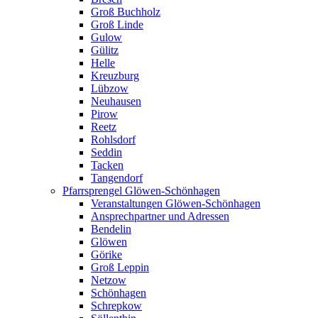
Groß Buchholz
Groß Linde
Gulow
Gülitz
Helle
Kreuzburg
Lübzow
Neuhausen
Pirow
Reetz
Rohlsdorf
Seddin
Tacken
Tangendorf
Pfarrsprengel Glöwen-Schönhagen
Veranstaltungen Glöwen-Schönhagen
Ansprechpartner und Adressen
Bendelin
Glöwen
Görike
Groß Leppin
Netzow
Schönhagen
Schrepkow