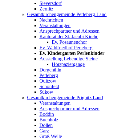
Sieversdorf
Zernitz
Gesamtkirchengemeinde Perleberg-Land
Nachrichten
Veranstaltungen
Ansprechpartner und Adressen
Kantorat der St. Jacobi Kirche
Ev. Posaunenchor
Ev. Waldfriedhof Perleberg
Ev. Kindergarten Perlenkinder
Ausstellung Lebendige Steine
Hörspaziergänge
Dergenthin
Perleberg
Quitzow
Schönfeld
Sükow
Gesamtkirchengemeinde Prignitz Land
Veranstaltungen
Ansprechpartner und Adressen
Boddin
Buchholz
Döllen
Garz
Groß Welle