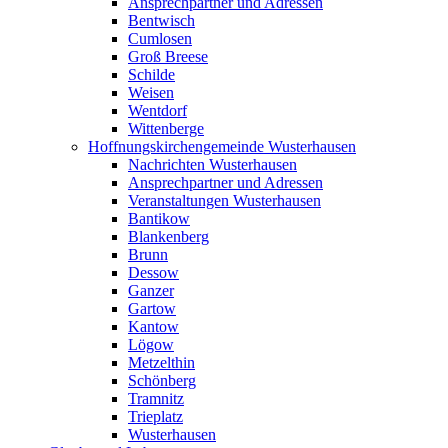
Ansprechpartner und Adressen
Bentwisch
Cumlosen
Groß Breese
Schilde
Weisen
Wentdorf
Wittenberge
Hoffnungskirchengemeinde Wusterhausen
Nachrichten Wusterhausen
Ansprechpartner und Adressen
Veranstaltungen Wusterhausen
Bantikow
Blankenberg
Brunn
Dessow
Ganzer
Gartow
Kantow
Lögow
Metzelthin
Schönberg
Tramnitz
Trieplatz
Wusterhausen