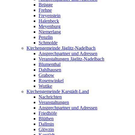
Brügge
Frehne
Freyenstein
Halenbeck
Meyenburg
Niemerlang
Penzlin
Schmolde
Kirchengemeinde Jäglitz-Nadelbach
Ansprechpartner und Adressen
Veranstaltungen Jäglitz-Nadelbach
Blumenthal
Dahlhausen
Grabow
Rosenwinkel
Wutike
Kirchengemeinde Karstädt-Land
Nachrichten
Veranstaltungen
Ansprechpartner und Adressen
Friedhöfe
Blüthen
Dallmin
Glövzin
Karstädt