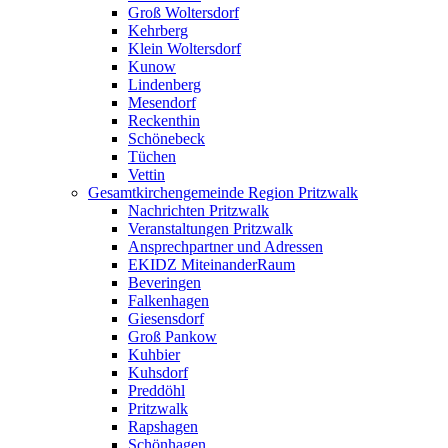
Groß Woltersdorf
Kehrberg
Klein Woltersdorf
Kunow
Lindenberg
Mesendorf
Reckenthin
Schönebeck
Tüchen
Vettin
Gesamtkirchengemeinde Region Pritzwalk
Nachrichten Pritzwalk
Veranstaltungen Pritzwalk
Ansprechpartner und Adressen
EKIDZ MiteinanderRaum
Beveringen
Falkenhagen
Giesensdorf
Groß Pankow
Kuhbier
Kuhsdorf
Preddöhl
Pritzwalk
Rapshagen
Schönhagen