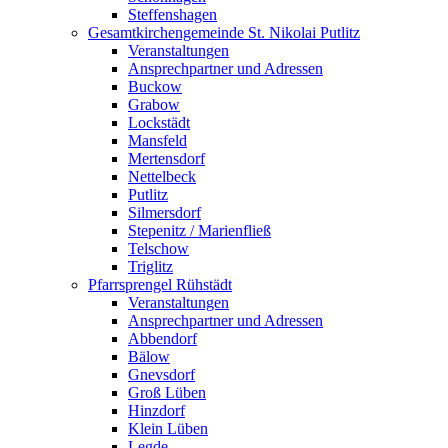
Steffenshagen
Gesamtkirchengemeinde St. Nikolai Putlitz
Veranstaltungen
Ansprechpartner und Adressen
Buckow
Grabow
Lockstädt
Mansfeld
Mertensdorf
Nettelbeck
Putlitz
Silmersdorf
Stepenitz / Marienfließ
Telschow
Triglitz
Pfarrsprengel Rühstädt
Veranstaltungen
Ansprechpartner und Adressen
Abbendorf
Bälow
Gnevsdorf
Groß Lüben
Hinzdorf
Klein Lüben
Legde