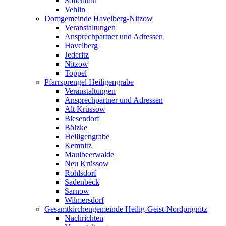
Söllenthin
Vehlin
Domgemeinde Havelberg-Nitzow
Veranstaltungen
Ansprechpartner und Adressen
Havelberg
Jederitz
Nitzow
Toppel
Pfarrsprengel Heiligengrabe
Veranstaltungen
Ansprechpartner und Adressen
Alt Krüssow
Blesendorf
Bölzke
Heiligengrabe
Kemnitz
Maulbeerwalde
Neu Krüssow
Rohlsdorf
Sadenbeck
Sarnow
Wilmersdorf
Gesamtkirchengemeinde Heilig-Geist-Nordprignitz
Nachrichten