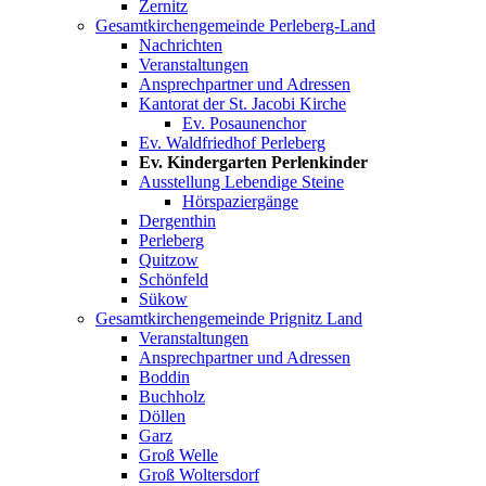
Zernitz
Gesamtkirchengemeinde Perleberg-Land
Nachrichten
Veranstaltungen
Ansprechpartner und Adressen
Kantorat der St. Jacobi Kirche
Ev. Posaunenchor
Ev. Waldfriedhof Perleberg
Ev. Kindergarten Perlenkinder
Ausstellung Lebendige Steine
Hörspaziergänge
Dergenthin
Perleberg
Quitzow
Schönfeld
Sükow
Gesamtkirchengemeinde Prignitz Land
Veranstaltungen
Ansprechpartner und Adressen
Boddin
Buchholz
Döllen
Garz
Groß Welle
Groß Woltersdorf