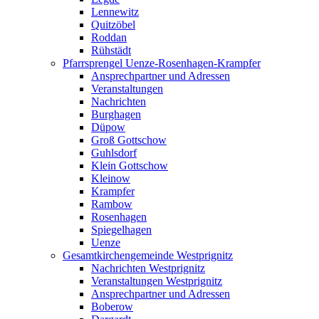
Lennewitz
Quitzöbel
Roddan
Rühstädt
Pfarrsprengel Uenze-Rosenhagen-Krampfer
Ansprechpartner und Adressen
Veranstaltungen
Nachrichten
Burghagen
Düpow
Groß Gottschow
Guhlsdorf
Klein Gottschow
Kleinow
Krampfer
Rambow
Rosenhagen
Spiegelhagen
Uenze
Gesamtkirchengemeinde Westprignitz
Nachrichten Westprignitz
Veranstaltungen Westprignitz
Ansprechpartner und Adressen
Boberow