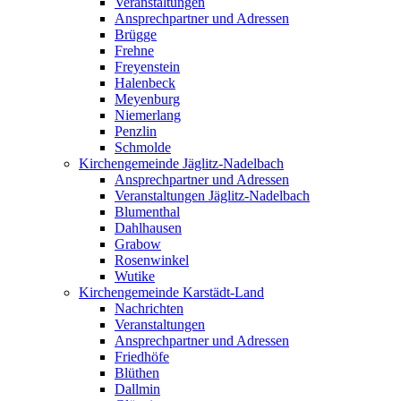
Veranstaltungen
Ansprechpartner und Adressen
Brügge
Frehne
Freyenstein
Halenbeck
Meyenburg
Niemerlang
Penzlin
Schmolde
Kirchengemeinde Jäglitz-Nadelbach
Ansprechpartner und Adressen
Veranstaltungen Jäglitz-Nadelbach
Blumenthal
Dahlhausen
Grabow
Rosenwinkel
Wutike
Kirchengemeinde Karstädt-Land
Nachrichten
Veranstaltungen
Ansprechpartner und Adressen
Friedhöfe
Blüthen
Dallmin