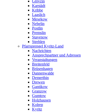
Glövzin
Karstädt
Kribbe
Laaslich
Mesekow
Nebelin
Postlin
Premslin
Stavenow
Strehlen
Pfarrsprengel Kyritz-Land
Nachrichten
Ansprechpartner und Adressen
Veranstaltungen
Breitenfeld
Brüsenhagen
Dannenwalde
Demerthin
Drewen
Gantikow
Granzow
Gumtow
Holzhausen
Kolrep
Kyritz