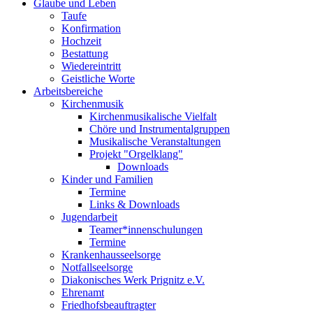
Glaube und Leben
Taufe
Konfirmation
Hochzeit
Bestattung
Wiedereintritt
Geistliche Worte
Arbeitsbereiche
Kirchenmusik
Kirchenmusikalische Vielfalt
Chöre und Instrumentalgruppen
Musikalische Veranstaltungen
Projekt "Orgelklang"
Downloads
Kinder und Familien
Termine
Links & Downloads
Jugendarbeit
Teamer*innenschulungen
Termine
Krankenhausseelsorge
Notfallseelsorge
Diakonisches Werk Prignitz e.V.
Ehrenamt
Friedhofsbeauftragter