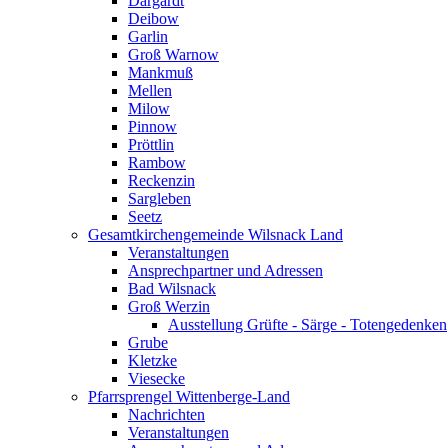
Dargardt
Deibow
Garlin
Groß Warnow
Mankmuß
Mellen
Milow
Pinnow
Pröttlin
Rambow
Reckenzin
Sargleben
Seetz
Gesamtkirchengemeinde Wilsnack Land
Veranstaltungen
Ansprechpartner und Adressen
Bad Wilsnack
Groß Werzin
Ausstellung Grüfte - Särge - Totengedenken
Grube
Kletzke
Viesecke
Pfarrsprengel Wittenberge-Land
Nachrichten
Veranstaltungen