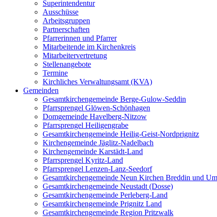
Superintendentur
Ausschüsse
Arbeitsgruppen
Partnerschaften
Pfarrerinnen und Pfarrer
Mitarbeitende im Kirchenkreis
Mitarbeitervertretung
Stellenangebote
Termine
Kirchliches Verwaltungsamt (KVA)
Gemeinden
Gesamtkirchengemeinde Berge-Gulow-Seddin
Pfarrsprengel Glöwen-Schönhagen
Domgemeinde Havelberg-Nitzow
Pfarrsprengel Heiligengrabe
Gesamtkirchengemeinde Heilig-Geist-Nordprignitz
Kirchengemeinde Jäglitz-Nadelbach
Kirchengemeinde Karstädt-Land
Pfarrsprengel Kyritz-Land
Pfarrsprengel Lenzen-Lanz-Seedorf
Gesamtkirchengemeinde Neun Kirchen Breddin und Um
Gesamtkirchengemeinde Neustadt (Dosse)
Gesamtkirchengemeinde Perleberg-Land
Gesamtkirchengemeinde Prignitz Land
Gesamtkirchengemeinde Region Pritzwalk