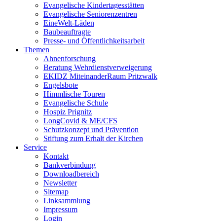
Evangelische Kindertagesstätten
Evangelische Seniorenzentren
EineWelt-Läden
Baubeauftragte
Presse- und Öffentlichkeitsarbeit
Themen
Ahnenforschung
Beratung Wehrdienstverweigerung
EKIDZ MiteinanderRaum Pritzwalk
Engelsbote
Himmlische Touren
Evangelische Schule
Hospiz Prignitz
LongCovid & ME/CFS
Schutzkonzept und Prävention
Stiftung zum Erhalt der Kirchen
Service
Kontakt
Bankverbindung
Downloadbereich
Newsletter
Sitemap
Linksammlung
Impressum
Login