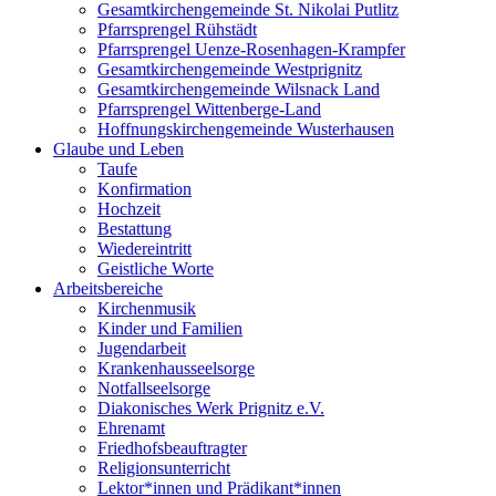
Gesamtkirchengemeinde St. Nikolai Putlitz
Pfarrsprengel Rühstädt
Pfarrsprengel Uenze-Rosenhagen-Krampfer
Gesamtkirchengemeinde Westprignitz
Gesamtkirchengemeinde Wilsnack Land
Pfarrsprengel Wittenberge-Land
Hoffnungskirchengemeinde Wusterhausen
Glaube und Leben
Taufe
Konfirmation
Hochzeit
Bestattung
Wiedereintritt
Geistliche Worte
Arbeitsbereiche
Kirchenmusik
Kinder und Familien
Jugendarbeit
Krankenhausseelsorge
Notfallseelsorge
Diakonisches Werk Prignitz e.V.
Ehrenamt
Friedhofsbeauftragter
Religionsunterricht
Lektor*innen und Prädikant*innen