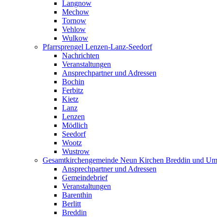
Langnow
Mechow
Tornow
Vehlow
Wulkow
Pfarrsprengel Lenzen-Lanz-Seedorf
Nachrichten
Veranstaltungen
Ansprechpartner und Adressen
Bochin
Ferbitz
Kietz
Lanz
Lenzen
Mödlich
Seedorf
Wootz
Wustrow
Gesamtkirchengemeinde Neun Kirchen Breddin und Um
Ansprechpartner und Adressen
Gemeindebrief
Veranstaltungen
Barenthin
Berlitt
Breddin