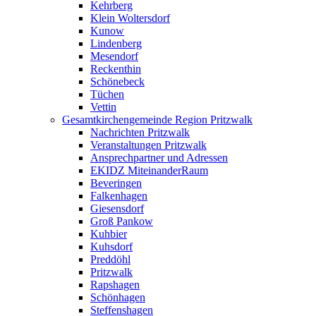
Kehrberg
Klein Woltersdorf
Kunow
Lindenberg
Mesendorf
Reckenthin
Schönebeck
Tüchen
Vettin
Gesamtkirchengemeinde Region Pritzwalk
Nachrichten Pritzwalk
Veranstaltungen Pritzwalk
Ansprechpartner und Adressen
EKIDZ MiteinanderRaum
Beveringen
Falkenhagen
Giesensdorf
Groß Pankow
Kuhbier
Kuhsdorf
Preddöhl
Pritzwalk
Rapshagen
Schönhagen
Steffenshagen