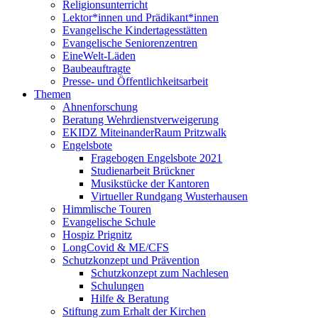
Religionsunterricht
Lektor*innen und Prädikant*innen
Evangelische Kindertagesstätten
Evangelische Seniorenzentren
EineWelt-Läden
Baubeauftragte
Presse- und Öffentlichkeitsarbeit
Themen
Ahnenforschung
Beratung Wehrdienstverweigerung
EKIDZ MiteinanderRaum Pritzwalk
Engelsbote
Fragebogen Engelsbote 2021
Studienarbeit Brückner
Musikstücke der Kantoren
Virtueller Rundgang Wusterhausen
Himmlische Touren
Evangelische Schule
Hospiz Prignitz
LongCovid & ME/CFS
Schutzkonzept und Prävention
Schutzkonzept zum Nachlesen
Schulungen
Hilfe & Beratung
Stiftung zum Erhalt der Kirchen