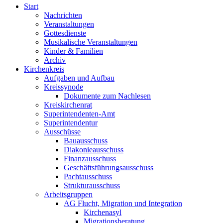
Start
Nachrichten
Veranstaltungen
Gottesdienste
Musikalische Veranstaltungen
Kinder & Familien
Archiv
Kirchenkreis
Aufgaben und Aufbau
Kreissynode
Dokumente zum Nachlesen
Kreiskirchenrat
Superintendenten-Amt
Superintendentur
Ausschüsse
Bauausschuss
Diakonieausschuss
Finanzausschuss
Geschäftsführungsausschuss
Pachtausschuss
Strukturausschuss
Arbeitsgruppen
AG Flucht, Migration und Integration
Kirchenasyl
Migrationsberatung