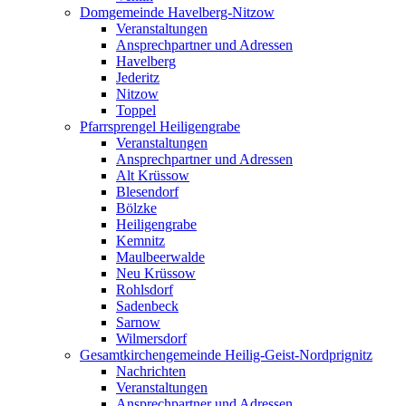
Domgemeinde Havelberg-Nitzow
Veranstaltungen
Ansprechpartner und Adressen
Havelberg
Jederitz
Nitzow
Toppel
Pfarrsprengel Heiligengrabe
Veranstaltungen
Ansprechpartner und Adressen
Alt Krüssow
Blesendorf
Bölzke
Heiligengrabe
Kemnitz
Maulbeerwalde
Neu Krüssow
Rohlsdorf
Sadenbeck
Sarnow
Wilmersdorf
Gesamtkirchengemeinde Heilig-Geist-Nordprignitz
Nachrichten
Veranstaltungen
Ansprechpartner und Adressen