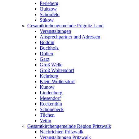
Perleberg
Quitzow
Schönfeld
Sükow
Gesamtkirchengemeinde Prignitz Land
Veranstaltungen
Ansprechpartner und Adressen
Boddin
Buchholz
Döllen
Garz
Groß Welle
Groß Woltersdorf
Kehrberg
Klein Woltersdorf
Kunow
Lindenberg
Mesendorf
Reckenthin
Schönebeck
Tüchen
Vettin
Gesamtkirchengemeinde Region Pritzwalk
Nachrichten Pritzwalk
Veranstaltungen Pritzwalk