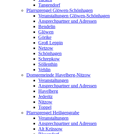
Tangendorf
Pfarrsprengel Glöwen-Schönhagen
Veranstaltungen Glöwen-Schönhagen
Ansprechpartner und Adressen
Bendelin
Glöwen
Görike
Groß Leppin
Netzow
Schönhagen
Schrepkow
Söllenthin
Vehlin
Domgemeinde Havelberg-Nitzow
Veranstaltungen
Ansprechpartner und Adressen
Havelberg
Jederitz
Nitzow
Toppel
Pfarrsprengel Heiligengrabe
Veranstaltungen
Ansprechpartner und Adressen
Alt Krüssow