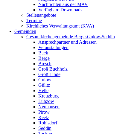
Nachrichten aus der MAV
Verfügbare Downloads
Stellenangebote
Termine
Kirchliches Verwaltungsamt (KVA)
Gemeinden
Gesamtkirchengemeinde Berge-Gulow-Seddin
Ansprechpartner und Adressen
Veranstaltungen
Baek
Berge
Bresch
Groß Buchholz
Groß Linde
Gulow
Gülitz
Helle
Kreuzburg
Lübzow
Neuhausen
Pirow
Reetz
Rohlsdorf
Seddin
Tacken