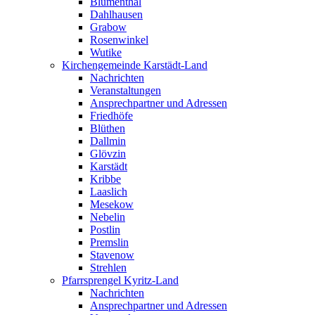
Blumenthal
Dahlhausen
Grabow
Rosenwinkel
Wutike
Kirchengemeinde Karstädt-Land
Nachrichten
Veranstaltungen
Ansprechpartner und Adressen
Friedhöfe
Blüthen
Dallmin
Glövzin
Karstädt
Kribbe
Laaslich
Mesekow
Nebelin
Postlin
Premslin
Stavenow
Strehlen
Pfarrsprengel Kyritz-Land
Nachrichten
Ansprechpartner und Adressen