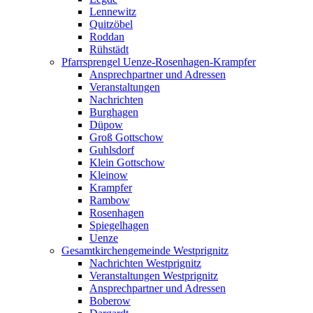
Lennewitz
Quitzöbel
Roddan
Rühstädt
Pfarrsprengel Uenze-Rosenhagen-Krampfer
Ansprechpartner und Adressen
Veranstaltungen
Nachrichten
Burghagen
Düpow
Groß Gottschow
Guhlsdorf
Klein Gottschow
Kleinow
Krampfer
Rambow
Rosenhagen
Spiegelhagen
Uenze
Gesamtkirchengemeinde Westprignitz
Nachrichten Westprignitz
Veranstaltungen Westprignitz
Ansprechpartner und Adressen
Boberow