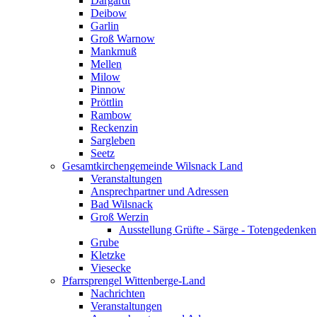
Dargardt
Deibow
Garlin
Groß Warnow
Mankmuß
Mellen
Milow
Pinnow
Pröttlin
Rambow
Reckenzin
Sargleben
Seetz
Gesamtkirchengemeinde Wilsnack Land
Veranstaltungen
Ansprechpartner und Adressen
Bad Wilsnack
Groß Werzin
Ausstellung Grüfte - Särge - Totengedenken
Grube
Kletzke
Viesecke
Pfarrsprengel Wittenberge-Land
Nachrichten
Veranstaltungen