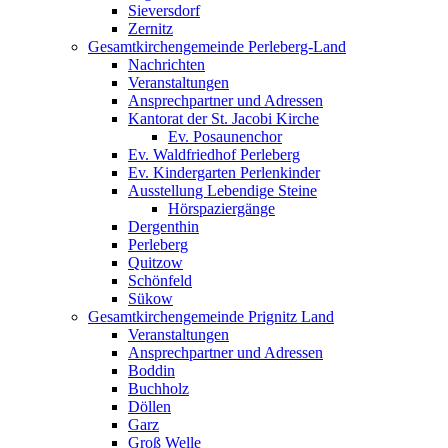
Sieversdorf
Zernitz
Gesamtkirchengemeinde Perleberg-Land
Nachrichten
Veranstaltungen
Ansprechpartner und Adressen
Kantorat der St. Jacobi Kirche
Ev. Posaunenchor
Ev. Waldfriedhof Perleberg
Ev. Kindergarten Perlenkinder
Ausstellung Lebendige Steine
Hörspaziergänge
Dergenthin
Perleberg
Quitzow
Schönfeld
Sükow
Gesamtkirchengemeinde Prignitz Land
Veranstaltungen
Ansprechpartner und Adressen
Boddin
Buchholz
Döllen
Garz
Groß Welle