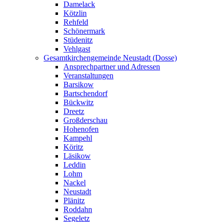
Damelack
Kötzlin
Rehfeld
Schönermark
Stüdenitz
Vehlgast
Gesamtkirchengemeinde Neustadt (Dosse)
Ansprechpartner und Adressen
Veranstaltungen
Barsikow
Bartschendorf
Bückwitz
Dreetz
Großderschau
Hohenofen
Kampehl
Köritz
Läsikow
Leddin
Lohm
Nackel
Neustadt
Plänitz
Roddahn
Segeletz