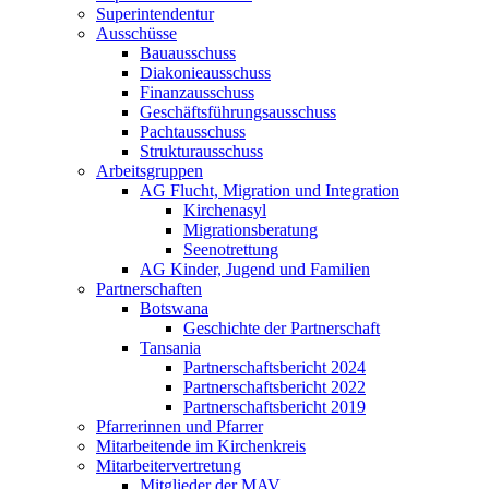
Superintendentur
Ausschüsse
Bauausschuss
Diakonieausschuss
Finanzausschuss
Geschäftsführungsausschuss
Pachtausschuss
Strukturausschuss
Arbeitsgruppen
AG Flucht, Migration und Integration
Kirchenasyl
Migrationsberatung
Seenotrettung
AG Kinder, Jugend und Familien
Partnerschaften
Botswana
Geschichte der Partnerschaft
Tansania
Partnerschaftsbericht 2024
Partnerschaftsbericht 2022
Partnerschaftsbericht 2019
Pfarrerinnen und Pfarrer
Mitarbeitende im Kirchenkreis
Mitarbeitervertretung
Mitglieder der MAV