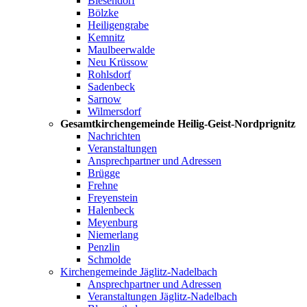
Blesendorf
Bölzke
Heiligengrabe
Kemnitz
Maulbeerwalde
Neu Krüssow
Rohlsdorf
Sadenbeck
Sarnow
Wilmersdorf
Gesamtkirchengemeinde Heilig-Geist-Nordprignitz
Nachrichten
Veranstaltungen
Ansprechpartner und Adressen
Brügge
Frehne
Freyenstein
Halenbeck
Meyenburg
Niemerlang
Penzlin
Schmolde
Kirchengemeinde Jäglitz-Nadelbach
Ansprechpartner und Adressen
Veranstaltungen Jäglitz-Nadelbach