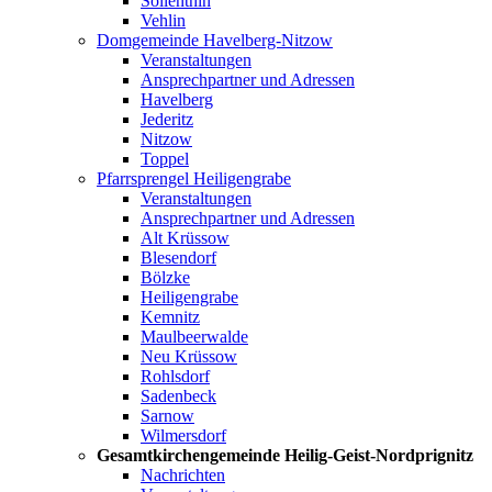
Söllenthin
Vehlin
Domgemeinde Havelberg-Nitzow
Veranstaltungen
Ansprechpartner und Adressen
Havelberg
Jederitz
Nitzow
Toppel
Pfarrsprengel Heiligengrabe
Veranstaltungen
Ansprechpartner und Adressen
Alt Krüssow
Blesendorf
Bölzke
Heiligengrabe
Kemnitz
Maulbeerwalde
Neu Krüssow
Rohlsdorf
Sadenbeck
Sarnow
Wilmersdorf
Gesamtkirchengemeinde Heilig-Geist-Nordprignitz
Nachrichten