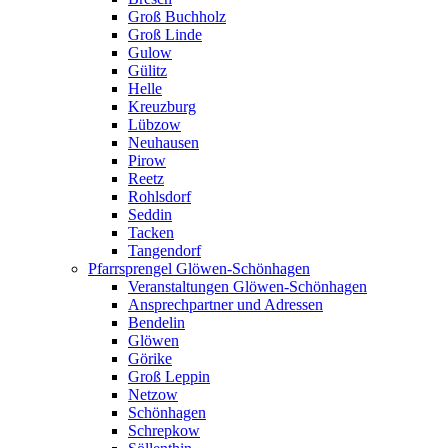
Groß Buchholz
Groß Linde
Gulow
Gülitz
Helle
Kreuzburg
Lübzow
Neuhausen
Pirow
Reetz
Rohlsdorf
Seddin
Tacken
Tangendorf
Pfarrsprengel Glöwen-Schönhagen
Veranstaltungen Glöwen-Schönhagen
Ansprechpartner und Adressen
Bendelin
Glöwen
Görike
Groß Leppin
Netzow
Schönhagen
Schrepkow