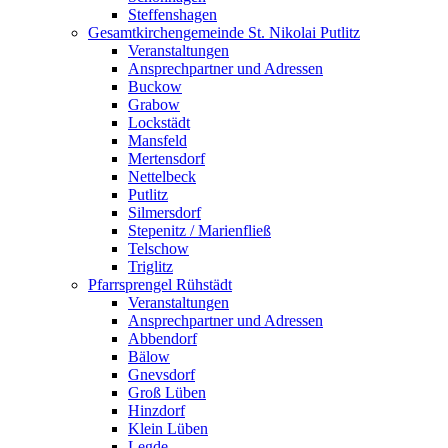
Steffenshagen
Gesamtkirchengemeinde St. Nikolai Putlitz
Veranstaltungen
Ansprechpartner und Adressen
Buckow
Grabow
Lockstädt
Mansfeld
Mertensdorf
Nettelbeck
Putlitz
Silmersdorf
Stepenitz / Marienfließ
Telschow
Triglitz
Pfarrsprengel Rühstädt
Veranstaltungen
Ansprechpartner und Adressen
Abbendorf
Bälow
Gnevsdorf
Groß Lüben
Hinzdorf
Klein Lüben
Legde