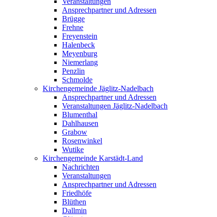
Veranstaltungen
Ansprechpartner und Adressen
Brügge
Frehne
Freyenstein
Halenbeck
Meyenburg
Niemerlang
Penzlin
Schmolde
Kirchengemeinde Jäglitz-Nadelbach
Ansprechpartner und Adressen
Veranstaltungen Jäglitz-Nadelbach
Blumenthal
Dahlhausen
Grabow
Rosenwinkel
Wutike
Kirchengemeinde Karstädt-Land
Nachrichten
Veranstaltungen
Ansprechpartner und Adressen
Friedhöfe
Blüthen
Dallmin