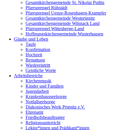
Gesamtkirchengemeinde St. Nikolai Putlitz
Pfarrsprengel Rühstädt
Pfarrsprengel Uenze-Rosenhagen-Krampfer
Gesamtkirchengemeinde Westprignitz
Gesamtkirchengemeinde Wilsnack Land
Pfarrsprengel Wittenberge-Land
Hoffnungskirchengemeinde Wusterhausen
Glaube und Leben
Taufe
Konfirmation
Hochzeit
Bestattung
Wiedereintritt
Geistliche Worte
Arbeitsbereiche
Kirchenmusik
Kinder und Familien
Jugendarbeit
Krankenhausseelsorge
Notfallseelsorge
Diakonisches Werk Prignitz e.V.
Ehrenamt
Friedhofsbeauftragter
Religionsunterricht
Lektor*innen und Prädikant*innen