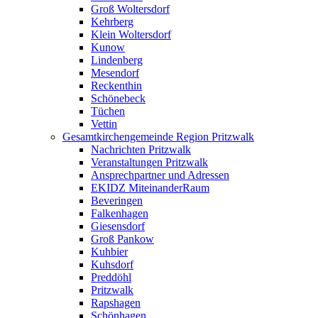
Groß Woltersdorf
Kehrberg
Klein Woltersdorf
Kunow
Lindenberg
Mesendorf
Reckenthin
Schönebeck
Tüchen
Vettin
Gesamtkirchengemeinde Region Pritzwalk
Nachrichten Pritzwalk
Veranstaltungen Pritzwalk
Ansprechpartner und Adressen
EKIDZ MiteinanderRaum
Beveringen
Falkenhagen
Giesensdorf
Groß Pankow
Kuhbier
Kuhsdorf
Preddöhl
Pritzwalk
Rapshagen
Schönhagen