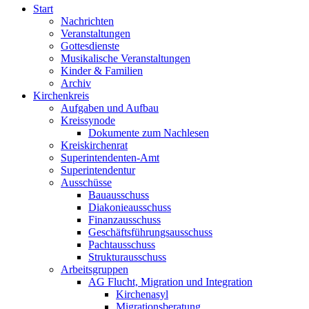
Start
Nachrichten
Veranstaltungen
Gottesdienste
Musikalische Veranstaltungen
Kinder & Familien
Archiv
Kirchenkreis
Aufgaben und Aufbau
Kreissynode
Dokumente zum Nachlesen
Kreiskirchenrat
Superintendenten-Amt
Superintendentur
Ausschüsse
Bauausschuss
Diakonieausschuss
Finanzausschuss
Geschäftsführungsausschuss
Pachtausschuss
Strukturausschuss
Arbeitsgruppen
AG Flucht, Migration und Integration
Kirchenasyl
Migrationsberatung