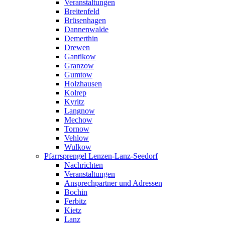
Veranstaltungen
Breitenfeld
Brüsenhagen
Dannenwalde
Demerthin
Drewen
Gantikow
Granzow
Gumtow
Holzhausen
Kolrep
Kyritz
Langnow
Mechow
Tornow
Vehlow
Wulkow
Pfarrsprengel Lenzen-Lanz-Seedorf
Nachrichten
Veranstaltungen
Ansprechpartner und Adressen
Bochin
Ferbitz
Kietz
Lanz