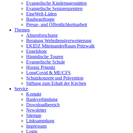
Evangelische Kindertagesstätten
Evangelische Seniorenzentren
EineWelt-Läden
Baubeauftragte
Presse- und Öffentlichkeitsarbeit
Themen
Ahnenforschung
Beratung Wehrdienstverweigerung
EKIDZ MiteinanderRaum Pritzwalk
Engelsbote
Himmlische Touren
Evangelische Schule
Hospiz Prignitz
LongCovid & ME/CFS
Schutzkonzept und Prävention
Stiftung zum Erhalt der Kirchen
Service
Kontakt
Bankverbindung
Downloadbereich
Newsletter
Sitemap
Linksammlung
Impressum
Login