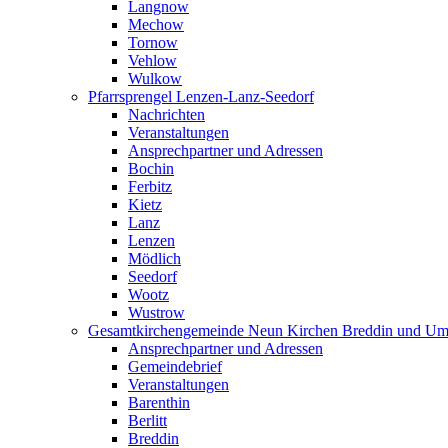
Langnow
Mechow
Tornow
Vehlow
Wulkow
Pfarrsprengel Lenzen-Lanz-Seedorf
Nachrichten
Veranstaltungen
Ansprechpartner und Adressen
Bochin
Ferbitz
Kietz
Lanz
Lenzen
Mödlich
Seedorf
Wootz
Wustrow
Gesamtkirchengemeinde Neun Kirchen Breddin und Um
Ansprechpartner und Adressen
Gemeindebrief
Veranstaltungen
Barenthin
Berlitt
Breddin