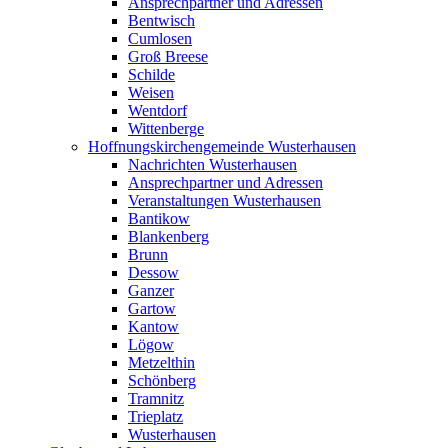
Ansprechpartner und Adressen
Bentwisch
Cumlosen
Groß Breese
Schilde
Weisen
Wentdorf
Wittenberge
Hoffnungskirchengemeinde Wusterhausen
Nachrichten Wusterhausen
Ansprechpartner und Adressen
Veranstaltungen Wusterhausen
Bantikow
Blankenberg
Brunn
Dessow
Ganzer
Gartow
Kantow
Lögow
Metzelthin
Schönberg
Tramnitz
Trieplatz
Wusterhausen