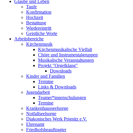
Glaube und Leben
Taufe
Konfirmation
Hochzeit
Bestattung
Wiedereintritt
Geistliche Worte
Arbeitsbereiche
Kirchenmusik
Kirchenmusikalische Vielfalt
Chöre und Instrumentalgruppen
Musikalische Veranstaltungen
Projekt "Orgelklang"
Downloads
Kinder und Familien
Termine
Links & Downloads
Jugendarbeit
Teamer*innenschulungen
Termine
Krankenhausseelsorge
Notfallseelsorge
Diakonisches Werk Prignitz e.V.
Ehrenamt
Friedhofsbeauftragter