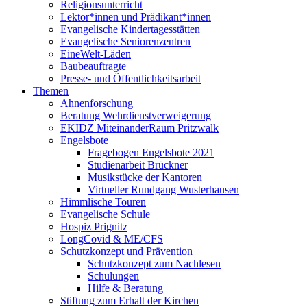
Religionsunterricht
Lektor*innen und Prädikant*innen
Evangelische Kindertagesstätten
Evangelische Seniorenzentren
EineWelt-Läden
Baubeauftragte
Presse- und Öffentlichkeitsarbeit
Themen
Ahnenforschung
Beratung Wehrdienstverweigerung
EKIDZ MiteinanderRaum Pritzwalk
Engelsbote
Fragebogen Engelsbote 2021
Studienarbeit Brückner
Musikstücke der Kantoren
Virtueller Rundgang Wusterhausen
Himmlische Touren
Evangelische Schule
Hospiz Prignitz
LongCovid & ME/CFS
Schutzkonzept und Prävention
Schutzkonzept zum Nachlesen
Schulungen
Hilfe & Beratung
Stiftung zum Erhalt der Kirchen