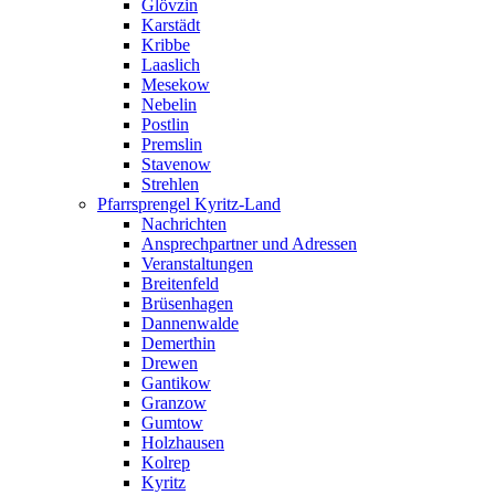
Glövzin
Karstädt
Kribbe
Laaslich
Mesekow
Nebelin
Postlin
Premslin
Stavenow
Strehlen
Pfarrsprengel Kyritz-Land
Nachrichten
Ansprechpartner und Adressen
Veranstaltungen
Breitenfeld
Brüsenhagen
Dannenwalde
Demerthin
Drewen
Gantikow
Granzow
Gumtow
Holzhausen
Kolrep
Kyritz