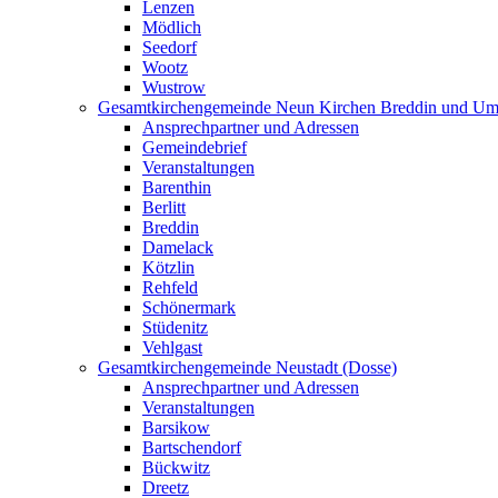
Lenzen
Mödlich
Seedorf
Wootz
Wustrow
Gesamtkirchengemeinde Neun Kirchen Breddin und Um
Ansprechpartner und Adressen
Gemeindebrief
Veranstaltungen
Barenthin
Berlitt
Breddin
Damelack
Kötzlin
Rehfeld
Schönermark
Stüdenitz
Vehlgast
Gesamtkirchengemeinde Neustadt (Dosse)
Ansprechpartner und Adressen
Veranstaltungen
Barsikow
Bartschendorf
Bückwitz
Dreetz