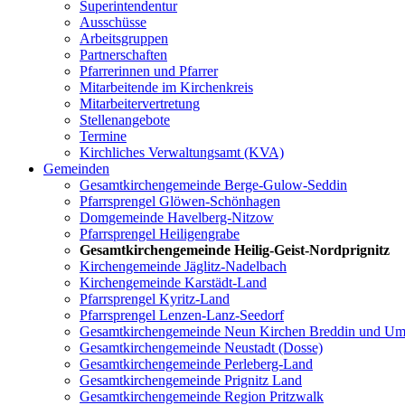
Superintendentur
Ausschüsse
Arbeitsgruppen
Partnerschaften
Pfarrerinnen und Pfarrer
Mitarbeitende im Kirchenkreis
Mitarbeitervertretung
Stellenangebote
Termine
Kirchliches Verwaltungsamt (KVA)
Gemeinden
Gesamtkirchengemeinde Berge-Gulow-Seddin
Pfarrsprengel Glöwen-Schönhagen
Domgemeinde Havelberg-Nitzow
Pfarrsprengel Heiligengrabe
Gesamtkirchengemeinde Heilig-Geist-Nordprignitz
Kirchengemeinde Jäglitz-Nadelbach
Kirchengemeinde Karstädt-Land
Pfarrsprengel Kyritz-Land
Pfarrsprengel Lenzen-Lanz-Seedorf
Gesamtkirchengemeinde Neun Kirchen Breddin und Um
Gesamtkirchengemeinde Neustadt (Dosse)
Gesamtkirchengemeinde Perleberg-Land
Gesamtkirchengemeinde Prignitz Land
Gesamtkirchengemeinde Region Pritzwalk