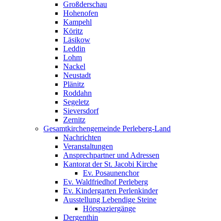
Großderschau
Hohenofen
Kampehl
Köritz
Läsikow
Leddin
Lohm
Nackel
Neustadt
Plänitz
Roddahn
Segeletz
Sieversdorf
Zernitz
Gesamtkirchengemeinde Perleberg-Land
Nachrichten
Veranstaltungen
Ansprechpartner und Adressen
Kantorat der St. Jacobi Kirche
Ev. Posaunenchor
Ev. Waldfriedhof Perleberg
Ev. Kindergarten Perlenkinder
Ausstellung Lebendige Steine
Hörspaziergänge
Dergenthin