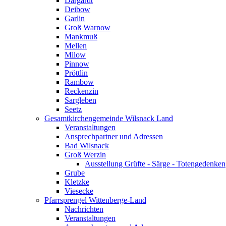
Dargardt
Deibow
Garlin
Groß Warnow
Mankmuß
Mellen
Milow
Pinnow
Pröttlin
Rambow
Reckenzin
Sargleben
Seetz
Gesamtkirchengemeinde Wilsnack Land
Veranstaltungen
Ansprechpartner und Adressen
Bad Wilsnack
Groß Werzin
Ausstellung Grüfte - Särge - Totengedenken
Grube
Kletzke
Viesecke
Pfarrsprengel Wittenberge-Land
Nachrichten
Veranstaltungen