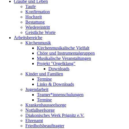
Glaube und Leben
Taufe
Konfirmation
Hochzeit
Bestattung
Wiedereintritt
Geistliche Worte
Arbeitsbereiche
Kirchenmusik
Kirchenmusikalische Vielfalt
Chöre und Instrumentalgruppen
Musikalische Veranstaltungen
Projekt "Orgelklang"
Downloads
Kinder und Familien
Termine
Links & Downloads
Jugendarbeit
Teamer*innenschulungen
Termine
Krankenhausseelsorge
Notfallseelsorge
Diakonisches Werk Prignitz e.V.
Ehrenamt
Friedhofsbeauftragter