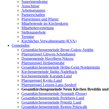
Superintendentur
Ausschüsse
Arbeitsgruppen
Partnerschaften
Pfarrerinnen und Pfarrer
Mitarbeitende im Kirchenkreis
Mitarbeitervertretung
Stellenangebote
Termine
Kirchliches Verwaltungsamt (KVA)
Gemeinden
Gesamtkirchengemeinde Berge-Gulow-Seddin
Pfarrsprengel Glöwen-Schönhagen
Domgemeinde Havelberg-Nitzow
Pfarrsprengel Heiligengrabe
Gesamtkirchengemeinde Heilig-Geist-Nordprignitz
Kirchengemeinde Jäglitz-Nadelbach
Kirchengemeinde Karstädt-Land
Pfarrsprengel Kyritz-Land
Pfarrsprengel Lenzen-Lanz-Seedorf
Gesamtkirchengemeinde Neun Kirchen Breddin un
Gesamtkirchengemeinde Neustadt (Dosse)
Gesamtkirchengemeinde Perleberg-Land
Gesamtkirchengemeinde Prignitz Land
Gesamtkirchengemeinde Region Pritzwalk