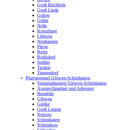
Groß Buchholz
Groß Linde
Gulow
Gülitz
Helle
Kreuzburg
Lübzow
Neuhausen
Pirow
Reetz
Rohlsdorf
Seddin
Tacken
Tangendorf
Pfarrsprengel Glöwen-Schönhagen
Veranstaltungen Glöwen-Schönhagen
Ansprechpartner und Adressen
Bendelin
Glöwen
Görike
Groß Leppin
Netzow
Schönhagen
Schrepkow