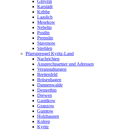
Glövzin
Karstädt
Kribbe
Laaslich
Mesekow
Nebelin
Postlin
Premslin
Stavenow
Strehlen
Pfarrsprengel Kyritz-Land
Nachrichten
Ansprechpartner und Adressen
Veranstaltungen
Breitenfeld
Brüsenhagen
Dannenwalde
Demerthin
Drewen
Gantikow
Granzow
Gumtow
Holzhausen
Kolrep
Kyritz