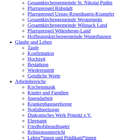
Gesamtkirchengemeinde St. Nikolai Putlitz
Pfarrsprengel Rühstädt
Pfarrsprengel Uenze-Rosenhagen-Krampfer
Gesamtkirchengemeinde Westprignitz
Gesamtkirchengemeinde Wilsnack Land
Pfarrsprengel Wittenberge-Land
Hoffnungskirchengemeinde Wusterhausen
Glaube und Leben
Taufe
Konfirmation
Hochzeit
Bestattung
Wiedereintritt
Geistliche Worte
Arbeitsbereiche
Kirchenmusik
Kinder und Familien
Jugendarbeit
Krankenhausseelsorge
Notfallseelsorge
Diakonisches Werk Prignitz e.V.
Ehrenamt
Friedhofsbeauftragter
Religionsunterricht
Lektor*innen und Prädikant*innen