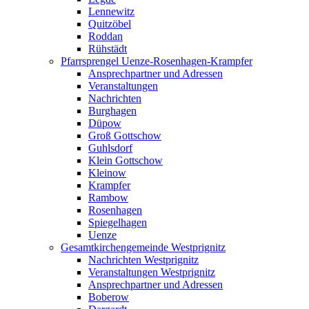
Lennewitz
Quitzöbel
Roddan
Rühstädt
Pfarrsprengel Uenze-Rosenhagen-Krampfer
Ansprechpartner und Adressen
Veranstaltungen
Nachrichten
Burghagen
Düpow
Groß Gottschow
Guhlsdorf
Klein Gottschow
Kleinow
Krampfer
Rambow
Rosenhagen
Spiegelhagen
Uenze
Gesamtkirchengemeinde Westprignitz
Nachrichten Westprignitz
Veranstaltungen Westprignitz
Ansprechpartner und Adressen
Boberow