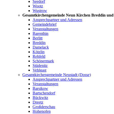
Seedorf
Wootz
Wustrow
Gesamtkirchengemeinde Neun Kirchen Breddin un
Ansprechpartner und Adressen
Gemeindebrief
Veranstaltungen
Barenthin
Berlitt
Breddin
Damelack
Kötzlin
Rehfeld
Schönermark
Stüdenitz
Vehlgast
Gesamtkirchengemeinde Neustadt (Dosse)
Ansprechpartner und Adressen
Veranstaltungen
Barsikow
Bartschendorf
Bückwitz
Dreetz
Großderschau
Hohenofen