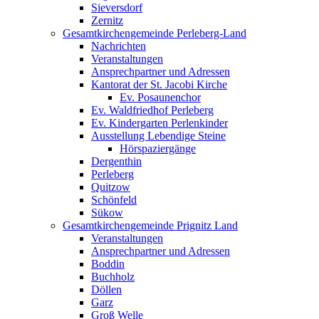
Sieversdorf
Zernitz
Gesamtkirchengemeinde Perleberg-Land
Nachrichten
Veranstaltungen
Ansprechpartner und Adressen
Kantorat der St. Jacobi Kirche
Ev. Posaunenchor
Ev. Waldfriedhof Perleberg
Ev. Kindergarten Perlenkinder
Ausstellung Lebendige Steine
Hörspaziergänge
Dergenthin
Perleberg
Quitzow
Schönfeld
Sükow
Gesamtkirchengemeinde Prignitz Land
Veranstaltungen
Ansprechpartner und Adressen
Boddin
Buchholz
Döllen
Garz
Groß Welle