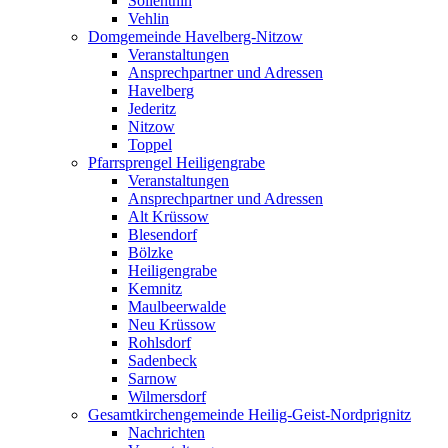
Söllenthin
Vehlin
Domgemeinde Havelberg-Nitzow
Veranstaltungen
Ansprechpartner und Adressen
Havelberg
Jederitz
Nitzow
Toppel
Pfarrsprengel Heiligengrabe
Veranstaltungen
Ansprechpartner und Adressen
Alt Krüssow
Blesendorf
Bölzke
Heiligengrabe
Kemnitz
Maulbeerwalde
Neu Krüssow
Rohlsdorf
Sadenbeck
Sarnow
Wilmersdorf
Gesamtkirchengemeinde Heilig-Geist-Nordprignitz
Nachrichten