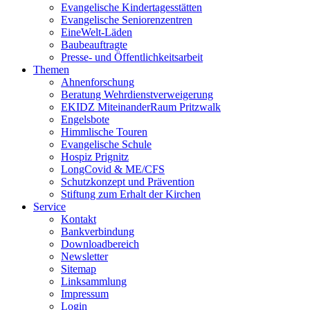
Evangelische Kindertagesstätten
Evangelische Seniorenzentren
EineWelt-Läden
Baubeauftragte
Presse- und Öffentlichkeitsarbeit
Themen
Ahnenforschung
Beratung Wehrdienstverweigerung
EKIDZ MiteinanderRaum Pritzwalk
Engelsbote
Himmlische Touren
Evangelische Schule
Hospiz Prignitz
LongCovid & ME/CFS
Schutzkonzept und Prävention
Stiftung zum Erhalt der Kirchen
Service
Kontakt
Bankverbindung
Downloadbereich
Newsletter
Sitemap
Linksammlung
Impressum
Login