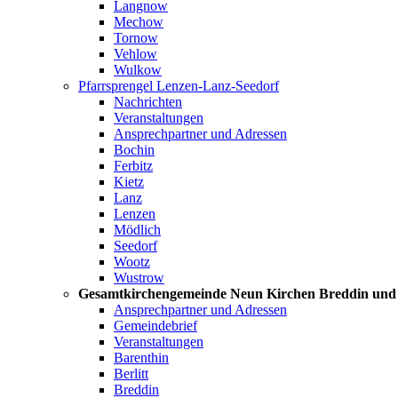
Langnow
Mechow
Tornow
Vehlow
Wulkow
Pfarrsprengel Lenzen-Lanz-Seedorf
Nachrichten
Veranstaltungen
Ansprechpartner und Adressen
Bochin
Ferbitz
Kietz
Lanz
Lenzen
Mödlich
Seedorf
Wootz
Wustrow
Gesamtkirchengemeinde Neun Kirchen Breddin un
Ansprechpartner und Adressen
Gemeindebrief
Veranstaltungen
Barenthin
Berlitt
Breddin