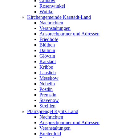
Grabow
Rosenwinkel
Wutike
Kirchengemeinde Karstädt-Land
Nachrichten
Veranstaltungen
Ansprechpartner und Adressen
Friedhöfe
Blüthen
Dallmin
Glövzin
Karstädt
Kribbe
Laaslich
Mesekow
Nebelin
Postlin
Premslin
Stavenow
Strehlen
Pfarrsprengel Kyritz-Land
Nachrichten
Ansprechpartner und Adressen
Veranstaltungen
Breitenfeld