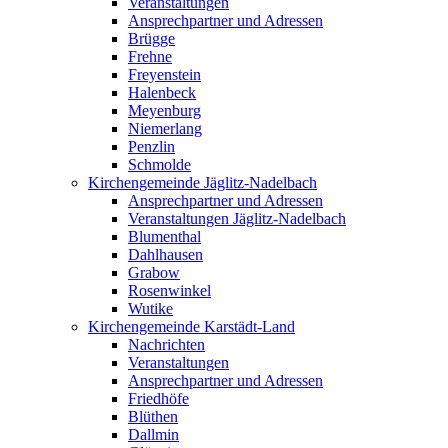
Veranstaltungen
Ansprechpartner und Adressen
Brügge
Frehne
Freyenstein
Halenbeck
Meyenburg
Niemerlang
Penzlin
Schmolde
Kirchengemeinde Jäglitz-Nadelbach
Ansprechpartner und Adressen
Veranstaltungen Jäglitz-Nadelbach
Blumenthal
Dahlhausen
Grabow
Rosenwinkel
Wutike
Kirchengemeinde Karstädt-Land
Nachrichten
Veranstaltungen
Ansprechpartner und Adressen
Friedhöfe
Blüthen
Dallmin