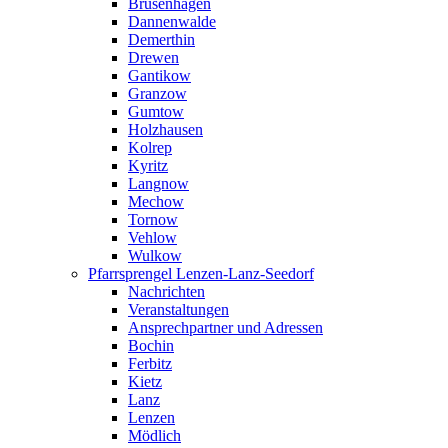
Brüsenhagen
Dannenwalde
Demerthin
Drewen
Gantikow
Granzow
Gumtow
Holzhausen
Kolrep
Kyritz
Langnow
Mechow
Tornow
Vehlow
Wulkow
Pfarrsprengel Lenzen-Lanz-Seedorf
Nachrichten
Veranstaltungen
Ansprechpartner und Adressen
Bochin
Ferbitz
Kietz
Lanz
Lenzen
Mödlich