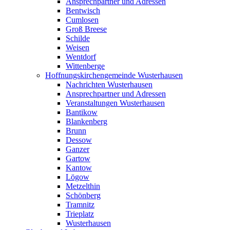
Ansprechpartner und Adressen
Bentwisch
Cumlosen
Groß Breese
Schilde
Weisen
Wentdorf
Wittenberge
Hoffnungskirchengemeinde Wusterhausen
Nachrichten Wusterhausen
Ansprechpartner und Adressen
Veranstaltungen Wusterhausen
Bantikow
Blankenberg
Brunn
Dessow
Ganzer
Gartow
Kantow
Lögow
Metzelthin
Schönberg
Tramnitz
Trieplatz
Wusterhausen