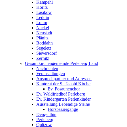
Kampehl
Köritz
Läsikow
Leddin
Lohm
Nackel
Neustadt
Plänitz
Roddahn
Segeletz
Sieversdorf
Zernitz
Gesamtkirchengemeinde Perleberg-Land
Nachrichten
Veranstaltungen
Ansprechpartner und Adressen
Kantorat der St. Jacobi Kirche
Ev. Posaunenchor
Ev. Waldfriedhof Perleberg
Ev. Kindergarten Perlenkinder
Ausstellung Lebendige Steine
Hörspaziergänge
Dergenthin
Perleberg
Quitzow