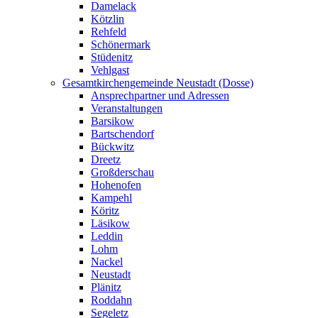
Damelack
Kötzlin
Rehfeld
Schönermark
Stüdenitz
Vehlgast
Gesamtkirchengemeinde Neustadt (Dosse)
Ansprechpartner und Adressen
Veranstaltungen
Barsikow
Bartschendorf
Bückwitz
Dreetz
Großderschau
Hohenofen
Kampehl
Köritz
Läsikow
Leddin
Lohm
Nackel
Neustadt
Plänitz
Roddahn
Segeletz