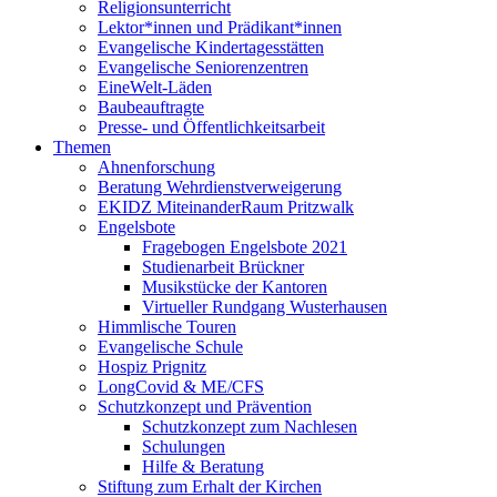
Religionsunterricht
Lektor*innen und Prädikant*innen
Evangelische Kindertagesstätten
Evangelische Seniorenzentren
EineWelt-Läden
Baubeauftragte
Presse- und Öffentlichkeitsarbeit
Themen
Ahnenforschung
Beratung Wehrdienstverweigerung
EKIDZ MiteinanderRaum Pritzwalk
Engelsbote
Fragebogen Engelsbote 2021
Studienarbeit Brückner
Musikstücke der Kantoren
Virtueller Rundgang Wusterhausen
Himmlische Touren
Evangelische Schule
Hospiz Prignitz
LongCovid & ME/CFS
Schutzkonzept und Prävention
Schutzkonzept zum Nachlesen
Schulungen
Hilfe & Beratung
Stiftung zum Erhalt der Kirchen