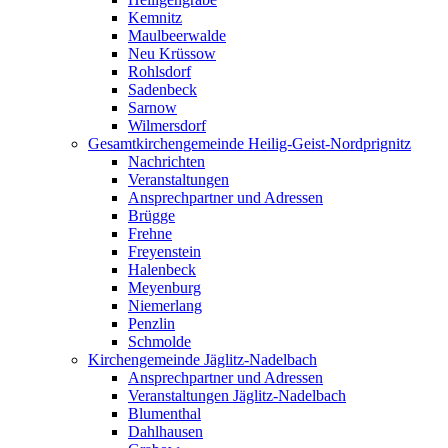
Kemnitz
Maulbeerwalde
Neu Krüssow
Rohlsdorf
Sadenbeck
Sarnow
Wilmersdorf
Gesamtkirchengemeinde Heilig-Geist-Nordprignitz
Nachrichten
Veranstaltungen
Ansprechpartner und Adressen
Brügge
Frehne
Freyenstein
Halenbeck
Meyenburg
Niemerlang
Penzlin
Schmolde
Kirchengemeinde Jäglitz-Nadelbach
Ansprechpartner und Adressen
Veranstaltungen Jäglitz-Nadelbach
Blumenthal
Dahlhausen