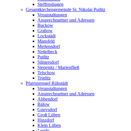
Steffenshagen
Gesamtkirchengemeinde St. Nikolai Putlitz
Veranstaltungen
Ansprechpartner und Adressen
Buckow
Grabow
Lockstädt
Mansfeld
Mertensdorf
Nettelbeck
Putlitz
Silmersdorf
Stepenitz / Marienfließ
Telschow
Triglitz
Pfarrsprengel Rühstädt
Veranstaltungen
Ansprechpartner und Adressen
Abbendorf
Bälow
Gnevsdorf
Groß Lüben
Hinzdorf
Klein Lüben
Legde