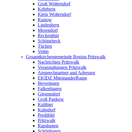
Groß Woltersdorf
Kehrberg
Klein Woltersdorf
Kunow
Lindenberg
Mesendorf
Reckenthin
Schönebeck
Tüchen
Vettin
Gesamtkirchengemeinde Region Pritzwalk
Nachrichten Pritzwalk
Veranstaltungen Pritzwalk
Ansprechpartner und Adressen
EKIDZ MiteinanderRaum
Beveringen
Falkenhagen
Giesensdorf
Groß Pankow
Kuhbier
Kuhsdorf
Preddöhl
Pritzwalk
Rapshagen
Schönhagen