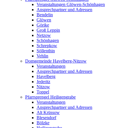
Veranstaltungen Glöwen-Schönhagen
Ansprechpartner und Adressen
Bendelin
Glöwen
Görike
Groß Leppin
Netzow
Schönhagen
Schrepkow
Söllenthin
Vehlin
Domgemeinde Havelberg-Nitzow
Veranstaltungen
Ansprechpartner und Adressen
Havelberg
Jederitz
Nitzow
Toppel
Pfarrsprengel Heiligengrabe
Veranstaltungen
Ansprechpartner und Adressen
Alt Krüssow
Blesendorf
Bölzke
Heiligengrabe