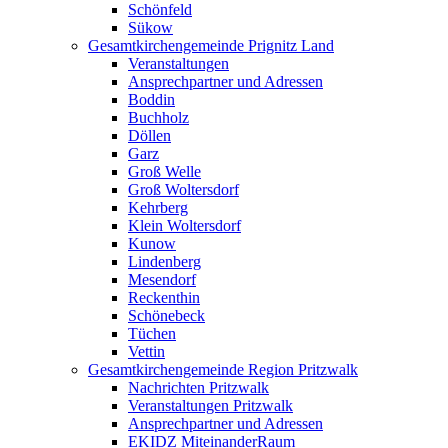
Schönfeld
Sükow
Gesamtkirchengemeinde Prignitz Land
Veranstaltungen
Ansprechpartner und Adressen
Boddin
Buchholz
Döllen
Garz
Groß Welle
Groß Woltersdorf
Kehrberg
Klein Woltersdorf
Kunow
Lindenberg
Mesendorf
Reckenthin
Schönebeck
Tüchen
Vettin
Gesamtkirchengemeinde Region Pritzwalk
Nachrichten Pritzwalk
Veranstaltungen Pritzwalk
Ansprechpartner und Adressen
EKIDZ MiteinanderRaum