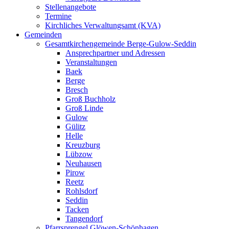
Stellenangebote
Termine
Kirchliches Verwaltungsamt (KVA)
Gemeinden
Gesamtkirchengemeinde Berge-Gulow-Seddin
Ansprechpartner und Adressen
Veranstaltungen
Baek
Berge
Bresch
Groß Buchholz
Groß Linde
Gulow
Gülitz
Helle
Kreuzburg
Lübzow
Neuhausen
Pirow
Reetz
Rohlsdorf
Seddin
Tacken
Tangendorf
Pfarrsprengel Glöwen-Schönhagen