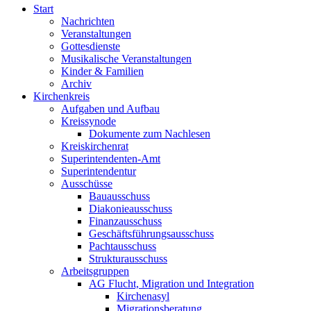
Start
Nachrichten
Veranstaltungen
Gottesdienste
Musikalische Veranstaltungen
Kinder & Familien
Archiv
Kirchenkreis
Aufgaben und Aufbau
Kreissynode
Dokumente zum Nachlesen
Kreiskirchenrat
Superintendenten-Amt
Superintendentur
Ausschüsse
Bauausschuss
Diakonieausschuss
Finanzausschuss
Geschäftsführungsausschuss
Pachtausschuss
Strukturausschuss
Arbeitsgruppen
AG Flucht, Migration und Integration
Kirchenasyl
Migrationsberatung