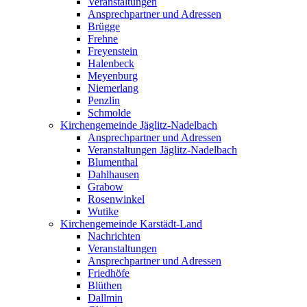
Veranstaltungen
Ansprechpartner und Adressen
Brügge
Frehne
Freyenstein
Halenbeck
Meyenburg
Niemerlang
Penzlin
Schmolde
Kirchengemeinde Jäglitz-Nadelbach
Ansprechpartner und Adressen
Veranstaltungen Jäglitz-Nadelbach
Blumenthal
Dahlhausen
Grabow
Rosenwinkel
Wutike
Kirchengemeinde Karstädt-Land
Nachrichten
Veranstaltungen
Ansprechpartner und Adressen
Friedhöfe
Blüthen
Dallmin