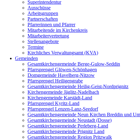
Superintendentur
Ausschüsse
Arbeitsgruppen
Partnerschaften
Pfarrerinnen und Pfarrer
Mitarbeitende im Kirchenkreis
Mitarbeitervertretung
Stellenangebote
Termine
Kirchliches Verwaltungsamt (KVA)
Gemeinden
Gesamtkirchengemeinde Berge-Gulow-Seddin
Pfarrsprengel Glöwen-Schönhagen
Domgemeinde Havelberg-Nitzow
Pfarrsprengel Heiligengrabe
Gesamtkirchengemeinde Heilig-Geist-Nordprignitz
Kirchengemeinde Jäglitz-Nadelbach
Kirchengemeinde Karstädt-Land
Pfarrsprengel Kyritz-Land
Pfarrsprengel Lenzen-Lanz-Seedorf
Gesamtkirchengemeinde Neun Kirchen Breddin und Um
Gesamtkirchengemeinde Neustadt (Dosse)
Gesamtkirchengemeinde Perleberg-Land
Gesamtkirchengemeinde Prignitz Land
Gesamtkirchengemeinde Region Pritzwalk