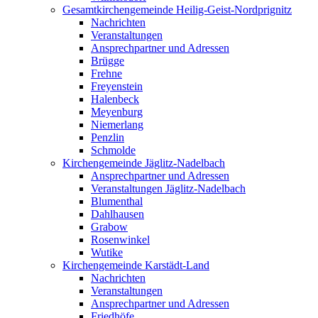
Gesamtkirchengemeinde Heilig-Geist-Nordprignitz
Nachrichten
Veranstaltungen
Ansprechpartner und Adressen
Brügge
Frehne
Freyenstein
Halenbeck
Meyenburg
Niemerlang
Penzlin
Schmolde
Kirchengemeinde Jäglitz-Nadelbach
Ansprechpartner und Adressen
Veranstaltungen Jäglitz-Nadelbach
Blumenthal
Dahlhausen
Grabow
Rosenwinkel
Wutike
Kirchengemeinde Karstädt-Land
Nachrichten
Veranstaltungen
Ansprechpartner und Adressen
Friedhöfe