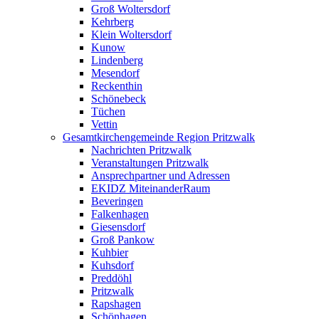
Groß Woltersdorf
Kehrberg
Klein Woltersdorf
Kunow
Lindenberg
Mesendorf
Reckenthin
Schönebeck
Tüchen
Vettin
Gesamtkirchengemeinde Region Pritzwalk
Nachrichten Pritzwalk
Veranstaltungen Pritzwalk
Ansprechpartner und Adressen
EKIDZ MiteinanderRaum
Beveringen
Falkenhagen
Giesensdorf
Groß Pankow
Kuhbier
Kuhsdorf
Preddöhl
Pritzwalk
Rapshagen
Schönhagen