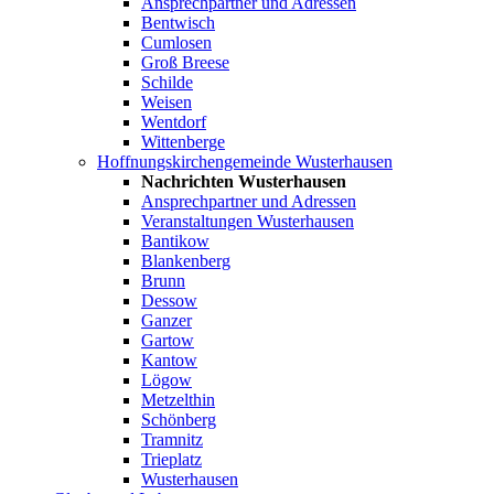
Ansprechpartner und Adressen
Bentwisch
Cumlosen
Groß Breese
Schilde
Weisen
Wentdorf
Wittenberge
Hoffnungskirchengemeinde Wusterhausen
Nachrichten Wusterhausen
Ansprechpartner und Adressen
Veranstaltungen Wusterhausen
Bantikow
Blankenberg
Brunn
Dessow
Ganzer
Gartow
Kantow
Lögow
Metzelthin
Schönberg
Tramnitz
Trieplatz
Wusterhausen