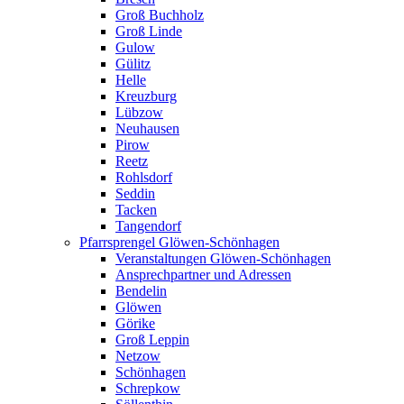
Groß Buchholz
Groß Linde
Gulow
Gülitz
Helle
Kreuzburg
Lübzow
Neuhausen
Pirow
Reetz
Rohlsdorf
Seddin
Tacken
Tangendorf
Pfarrsprengel Glöwen-Schönhagen
Veranstaltungen Glöwen-Schönhagen
Ansprechpartner und Adressen
Bendelin
Glöwen
Görike
Groß Leppin
Netzow
Schönhagen
Schrepkow