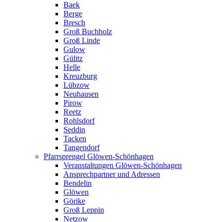
Baek
Berge
Bresch
Groß Buchholz
Groß Linde
Gulow
Gülitz
Helle
Kreuzburg
Lübzow
Neuhausen
Pirow
Reetz
Rohlsdorf
Seddin
Tacken
Tangendorf
Pfarrsprengel Glöwen-Schönhagen
Veranstaltungen Glöwen-Schönhagen
Ansprechpartner und Adressen
Bendelin
Glöwen
Görike
Groß Leppin
Netzow