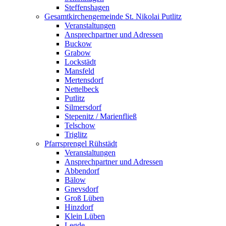
Steffenshagen
Gesamtkirchengemeinde St. Nikolai Putlitz
Veranstaltungen
Ansprechpartner und Adressen
Buckow
Grabow
Lockstädt
Mansfeld
Mertensdorf
Nettelbeck
Putlitz
Silmersdorf
Stepenitz / Marienfließ
Telschow
Triglitz
Pfarrsprengel Rühstädt
Veranstaltungen
Ansprechpartner und Adressen
Abbendorf
Bälow
Gnevsdorf
Groß Lüben
Hinzdorf
Klein Lüben
Legde