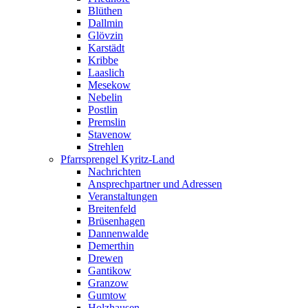
Blüthen
Dallmin
Glövzin
Karstädt
Kribbe
Laaslich
Mesekow
Nebelin
Postlin
Premslin
Stavenow
Strehlen
Pfarrsprengel Kyritz-Land
Nachrichten
Ansprechpartner und Adressen
Veranstaltungen
Breitenfeld
Brüsenhagen
Dannenwalde
Demerthin
Drewen
Gantikow
Granzow
Gumtow
Holzhausen