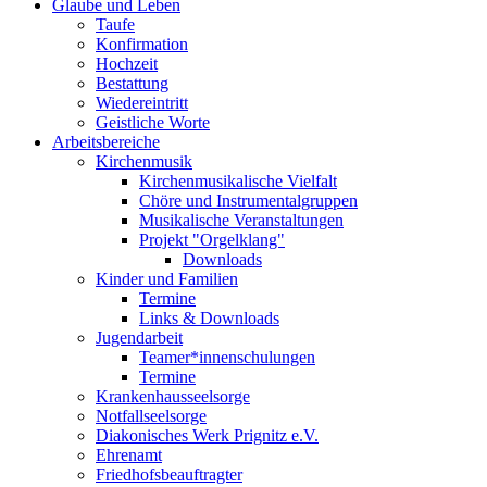
Glaube und Leben
Taufe
Konfirmation
Hochzeit
Bestattung
Wiedereintritt
Geistliche Worte
Arbeitsbereiche
Kirchenmusik
Kirchenmusikalische Vielfalt
Chöre und Instrumentalgruppen
Musikalische Veranstaltungen
Projekt "Orgelklang"
Downloads
Kinder und Familien
Termine
Links & Downloads
Jugendarbeit
Teamer*innenschulungen
Termine
Krankenhausseelsorge
Notfallseelsorge
Diakonisches Werk Prignitz e.V.
Ehrenamt
Friedhofsbeauftragter