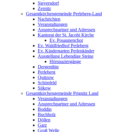
Sieversdorf
Zernitz
Gesamtkirchengemeinde Perleberg-Land
Nachrichten
Veranstaltungen
Ansprechpartner und Adressen
Kantorat der St. Jacobi Kirche
Ev. Posaunenchor
Ev. Waldfriedhof Perleberg
Ev. Kindergarten Perlenkinder
Ausstellung Lebendige Steine
Hörspaziergänge
Dergenthin
Perleberg
Quitzow
Schönfeld
Sükow
Gesamtkirchengemeinde Prignitz Land
Veranstaltungen
Ansprechpartner und Adressen
Boddin
Buchholz
Döllen
Garz
Groß Welle