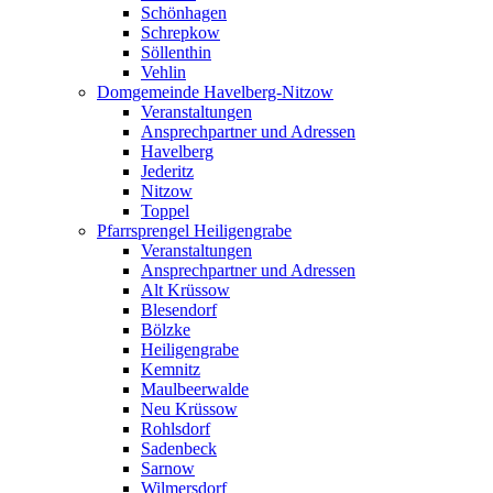
Schönhagen
Schrepkow
Söllenthin
Vehlin
Domgemeinde Havelberg-Nitzow
Veranstaltungen
Ansprechpartner und Adressen
Havelberg
Jederitz
Nitzow
Toppel
Pfarrsprengel Heiligengrabe
Veranstaltungen
Ansprechpartner und Adressen
Alt Krüssow
Blesendorf
Bölzke
Heiligengrabe
Kemnitz
Maulbeerwalde
Neu Krüssow
Rohlsdorf
Sadenbeck
Sarnow
Wilmersdorf