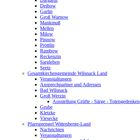
Dargardt
Deibow
Garlin
Groß Warnow
Mankmuß
Mellen
Milow
Pinnow
Pröttlin
Rambow
Reckenzin
Sargleben
Seetz
Gesamtkirchengemeinde Wilsnack Land
Veranstaltungen
Ansprechpartner und Adressen
Bad Wilsnack
Groß Werzin
Ausstellung Grüfte - Särge - Totengedenken
Grube
Kletzke
Viesecke
Pfarrsprengel Wittenberge-Land
Nachrichten
Veranstaltungen