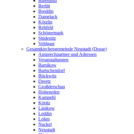
Barenthin
Berlitt
Breddin
Damelack
Kötzlin
Rehfeld
Schönermark
Stüdenitz
Vehlgast
Gesamtkirchengemeinde Neustadt (Dosse)
Ansprechpartner und Adressen
Veranstaltungen
Barsikow
Bartschendorf
Bückwitz
Dreetz
Großderschau
Hohenofen
Kampehl
Köritz
Läsikow
Leddin
Lohm
Nackel
Neustadt