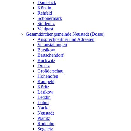
Damelack
Kötzlin
Rehfeld
Schönermark
Stüdenitz
Vehlgast
Gesamtkirchengemeinde Neustadt (Dosse)
Ansprechpartner und Adressen
Veranstaltungen
Barsikow
Bartschendorf
Bückwitz
Dreetz
Großderschau
Hohenofen
Kampehl
Köritz
Läsikow
Leddin
Lohm
Nackel
Neustadt
Plänitz
Roddahn
Segeletz