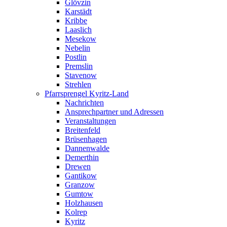
Glövzin
Karstädt
Kribbe
Laaslich
Mesekow
Nebelin
Postlin
Premslin
Stavenow
Strehlen
Pfarrsprengel Kyritz-Land
Nachrichten
Ansprechpartner und Adressen
Veranstaltungen
Breitenfeld
Brüsenhagen
Dannenwalde
Demerthin
Drewen
Gantikow
Granzow
Gumtow
Holzhausen
Kolrep
Kyritz