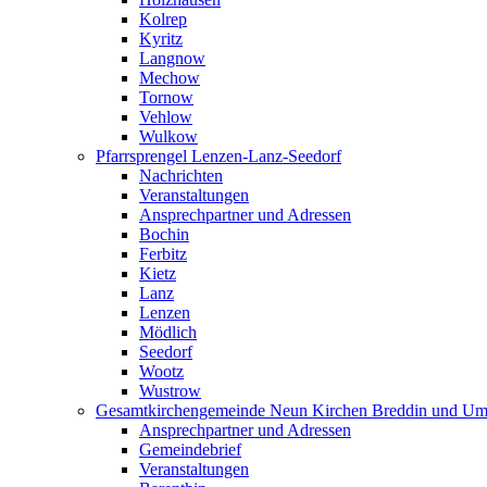
Kolrep
Kyritz
Langnow
Mechow
Tornow
Vehlow
Wulkow
Pfarrsprengel Lenzen-Lanz-Seedorf
Nachrichten
Veranstaltungen
Ansprechpartner und Adressen
Bochin
Ferbitz
Kietz
Lanz
Lenzen
Mödlich
Seedorf
Wootz
Wustrow
Gesamtkirchengemeinde Neun Kirchen Breddin und Um
Ansprechpartner und Adressen
Gemeindebrief
Veranstaltungen