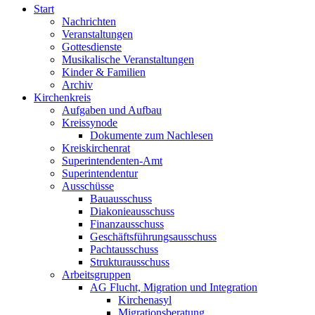
Start
Nachrichten
Veranstaltungen
Gottesdienste
Musikalische Veranstaltungen
Kinder & Familien
Archiv
Kirchenkreis
Aufgaben und Aufbau
Kreissynode
Dokumente zum Nachlesen
Kreiskirchenrat
Superintendenten-Amt
Superintendentur
Ausschüsse
Bauausschuss
Diakonieausschuss
Finanzausschuss
Geschäftsführungsausschuss
Pachtausschuss
Strukturausschuss
Arbeitsgruppen
AG Flucht, Migration und Integration
Kirchenasyl
Migrationsberatung