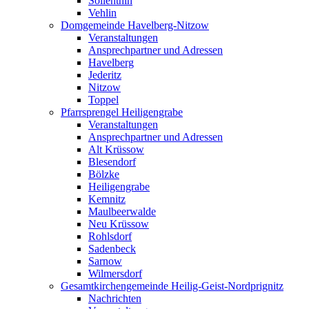
Söllenthin
Vehlin
Domgemeinde Havelberg-Nitzow
Veranstaltungen
Ansprechpartner und Adressen
Havelberg
Jederitz
Nitzow
Toppel
Pfarrsprengel Heiligengrabe
Veranstaltungen
Ansprechpartner und Adressen
Alt Krüssow
Blesendorf
Bölzke
Heiligengrabe
Kemnitz
Maulbeerwalde
Neu Krüssow
Rohlsdorf
Sadenbeck
Sarnow
Wilmersdorf
Gesamtkirchengemeinde Heilig-Geist-Nordprignitz
Nachrichten