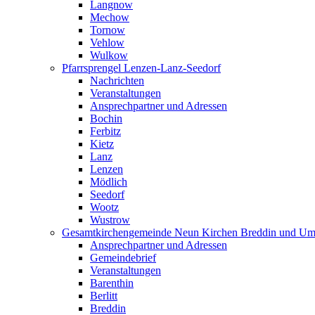
Langnow
Mechow
Tornow
Vehlow
Wulkow
Pfarrsprengel Lenzen-Lanz-Seedorf
Nachrichten
Veranstaltungen
Ansprechpartner und Adressen
Bochin
Ferbitz
Kietz
Lanz
Lenzen
Mödlich
Seedorf
Wootz
Wustrow
Gesamtkirchengemeinde Neun Kirchen Breddin und Um
Ansprechpartner und Adressen
Gemeindebrief
Veranstaltungen
Barenthin
Berlitt
Breddin