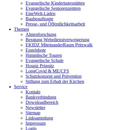
Evangelische Kindertagesstätten
Evangelische Seniorenzentren
EineWelt-Läden
Baubeauftragte
Presse- und Öffentlichkeitsarbeit
Themen
Ahnenforschung
Beratung Wehrdienstverweigerung
EKIDZ MiteinanderRaum Pritzwalk
Engelsbote
Himmlische Touren
Evangelische Schule
Hospiz Prignitz
LongCovid & ME/CFS
Schutzkonzept und Prävention
Stiftung zum Erhalt der Kirchen
Service
Kontakt
Bankverbindung
Downloadbereich
Newsletter
Sitemap
Linksammlung
Impressum
Login