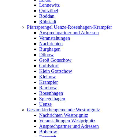
Lennewitz
Quitzöbel
Roddan
Rühstädt
Pfarrsprengel Uenze-Rosenhagen-Krampfer
Ansprechpartner und Adressen
Veranstaltungen
Nachrichten
Burghagen
Düpow
Groß Gottschow
Guhlsdorf
Klein Gottschow
Kleinow
Krampfer
Rambow
Rosenhagen
Spiegelhagen
Uenze
Gesamtkirchengemeinde Westprignitz
Nachrichten Westprignitz
Veranstaltungen Westprignitz
Ansprechpartner und Adressen
Boberow