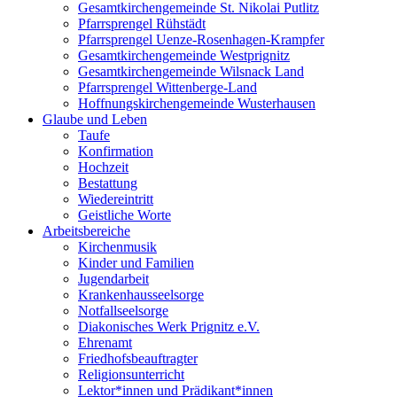
Gesamtkirchengemeinde St. Nikolai Putlitz
Pfarrsprengel Rühstädt
Pfarrsprengel Uenze-Rosenhagen-Krampfer
Gesamtkirchengemeinde Westprignitz
Gesamtkirchengemeinde Wilsnack Land
Pfarrsprengel Wittenberge-Land
Hoffnungskirchengemeinde Wusterhausen
Glaube und Leben
Taufe
Konfirmation
Hochzeit
Bestattung
Wiedereintritt
Geistliche Worte
Arbeitsbereiche
Kirchenmusik
Kinder und Familien
Jugendarbeit
Krankenhausseelsorge
Notfallseelsorge
Diakonisches Werk Prignitz e.V.
Ehrenamt
Friedhofsbeauftragter
Religionsunterricht
Lektor*innen und Prädikant*innen