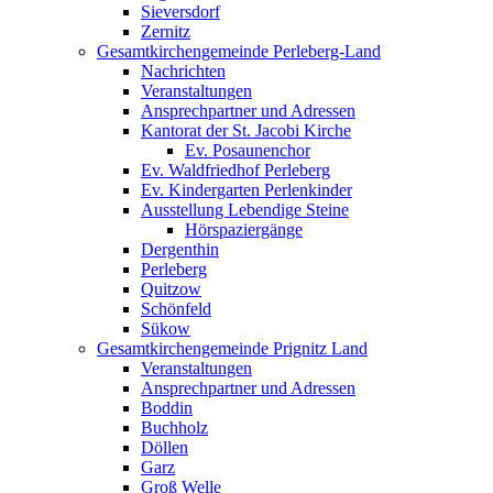
Sieversdorf
Zernitz
Gesamtkirchengemeinde Perleberg-Land
Nachrichten
Veranstaltungen
Ansprechpartner und Adressen
Kantorat der St. Jacobi Kirche
Ev. Posaunenchor
Ev. Waldfriedhof Perleberg
Ev. Kindergarten Perlenkinder
Ausstellung Lebendige Steine
Hörspaziergänge
Dergenthin
Perleberg
Quitzow
Schönfeld
Sükow
Gesamtkirchengemeinde Prignitz Land
Veranstaltungen
Ansprechpartner und Adressen
Boddin
Buchholz
Döllen
Garz
Groß Welle