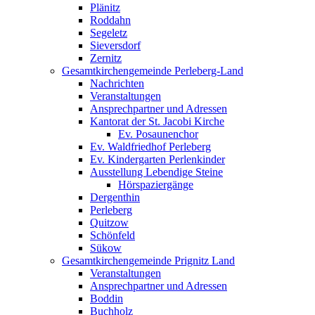
Plänitz
Roddahn
Segeletz
Sieversdorf
Zernitz
Gesamtkirchengemeinde Perleberg-Land
Nachrichten
Veranstaltungen
Ansprechpartner und Adressen
Kantorat der St. Jacobi Kirche
Ev. Posaunenchor
Ev. Waldfriedhof Perleberg
Ev. Kindergarten Perlenkinder
Ausstellung Lebendige Steine
Hörspaziergänge
Dergenthin
Perleberg
Quitzow
Schönfeld
Sükow
Gesamtkirchengemeinde Prignitz Land
Veranstaltungen
Ansprechpartner und Adressen
Boddin
Buchholz