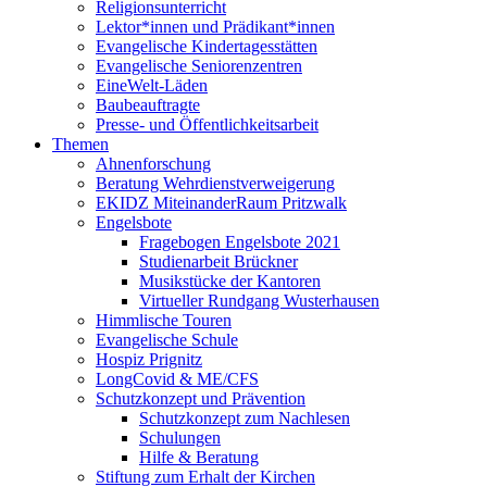
Religionsunterricht
Lektor*innen und Prädikant*innen
Evangelische Kindertagesstätten
Evangelische Seniorenzentren
EineWelt-Läden
Baubeauftragte
Presse- und Öffentlichkeitsarbeit
Themen
Ahnenforschung
Beratung Wehrdienstverweigerung
EKIDZ MiteinanderRaum Pritzwalk
Engelsbote
Fragebogen Engelsbote 2021
Studienarbeit Brückner
Musikstücke der Kantoren
Virtueller Rundgang Wusterhausen
Himmlische Touren
Evangelische Schule
Hospiz Prignitz
LongCovid & ME/CFS
Schutzkonzept und Prävention
Schutzkonzept zum Nachlesen
Schulungen
Hilfe & Beratung
Stiftung zum Erhalt der Kirchen