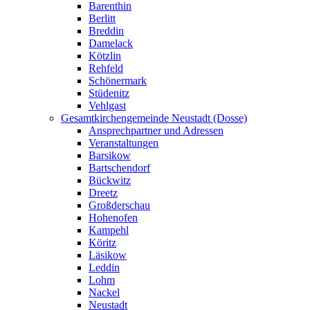
Barenthin
Berlitt
Breddin
Damelack
Kötzlin
Rehfeld
Schönermark
Stüdenitz
Vehlgast
Gesamtkirchengemeinde Neustadt (Dosse)
Ansprechpartner und Adressen
Veranstaltungen
Barsikow
Bartschendorf
Bückwitz
Dreetz
Großderschau
Hohenofen
Kampehl
Köritz
Läsikow
Leddin
Lohm
Nackel
Neustadt