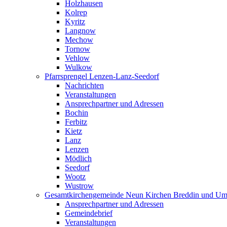
Holzhausen
Kolrep
Kyritz
Langnow
Mechow
Tornow
Vehlow
Wulkow
Pfarrsprengel Lenzen-Lanz-Seedorf
Nachrichten
Veranstaltungen
Ansprechpartner und Adressen
Bochin
Ferbitz
Kietz
Lanz
Lenzen
Mödlich
Seedorf
Wootz
Wustrow
Gesamtkirchengemeinde Neun Kirchen Breddin und Um
Ansprechpartner und Adressen
Gemeindebrief
Veranstaltungen