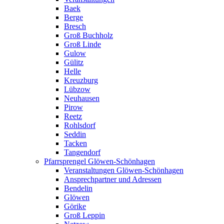
Baek
Berge
Bresch
Groß Buchholz
Groß Linde
Gulow
Gülitz
Helle
Kreuzburg
Lübzow
Neuhausen
Pirow
Reetz
Rohlsdorf
Seddin
Tacken
Tangendorf
Pfarrsprengel Glöwen-Schönhagen
Veranstaltungen Glöwen-Schönhagen
Ansprechpartner und Adressen
Bendelin
Glöwen
Görike
Groß Leppin