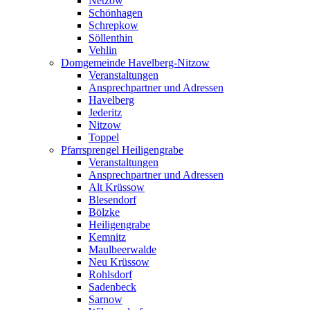
Netzow
Schönhagen
Schrepkow
Söllenthin
Vehlin
Domgemeinde Havelberg-Nitzow
Veranstaltungen
Ansprechpartner und Adressen
Havelberg
Jederitz
Nitzow
Toppel
Pfarrsprengel Heiligengrabe
Veranstaltungen
Ansprechpartner und Adressen
Alt Krüssow
Blesendorf
Bölzke
Heiligengrabe
Kemnitz
Maulbeerwalde
Neu Krüssow
Rohlsdorf
Sadenbeck
Sarnow