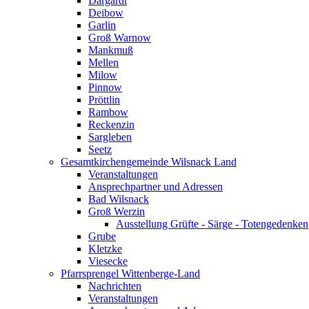
Dargardt
Deibow
Garlin
Groß Warnow
Mankmuß
Mellen
Milow
Pinnow
Pröttlin
Rambow
Reckenzin
Sargleben
Seetz
Gesamtkirchengemeinde Wilsnack Land
Veranstaltungen
Ansprechpartner und Adressen
Bad Wilsnack
Groß Werzin
Ausstellung Grüfte - Särge - Totengedenken
Grube
Kletzke
Viesecke
Pfarrsprengel Wittenberge-Land
Nachrichten
Veranstaltungen