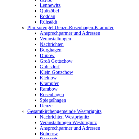
Lennewitz
Quitzöbel
Roddan
Rühstädt
Pfarrsprengel Uenze-Rosenhagen-Krampfer
Ansprechpartner und Adressen
Veranstaltungen
Nachrichten
Burghagen
Düpow
Groß Gottschow
Guhlsdorf
Klein Gottschow
Kleinow
Krampfer
Rambow
Rosenhagen
Spiegelhagen
Uenze
Gesamtkirchengemeinde Westprignitz
Nachrichten Westprignitz
Veranstaltungen Westprignitz
Ansprechpartner und Adressen
Boberow