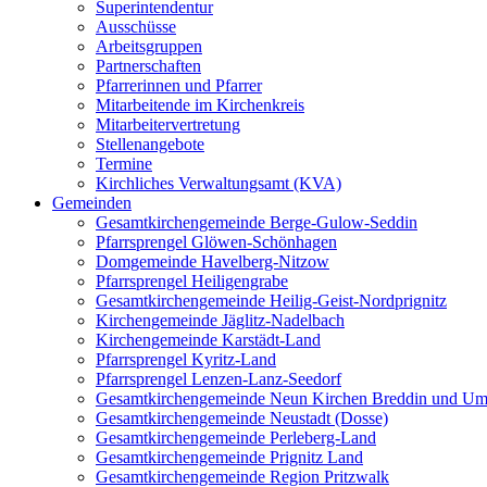
Superintendentur
Ausschüsse
Arbeitsgruppen
Partnerschaften
Pfarrerinnen und Pfarrer
Mitarbeitende im Kirchenkreis
Mitarbeitervertretung
Stellenangebote
Termine
Kirchliches Verwaltungsamt (KVA)
Gemeinden
Gesamtkirchengemeinde Berge-Gulow-Seddin
Pfarrsprengel Glöwen-Schönhagen
Domgemeinde Havelberg-Nitzow
Pfarrsprengel Heiligengrabe
Gesamtkirchengemeinde Heilig-Geist-Nordprignitz
Kirchengemeinde Jäglitz-Nadelbach
Kirchengemeinde Karstädt-Land
Pfarrsprengel Kyritz-Land
Pfarrsprengel Lenzen-Lanz-Seedorf
Gesamtkirchengemeinde Neun Kirchen Breddin und Um
Gesamtkirchengemeinde Neustadt (Dosse)
Gesamtkirchengemeinde Perleberg-Land
Gesamtkirchengemeinde Prignitz Land
Gesamtkirchengemeinde Region Pritzwalk