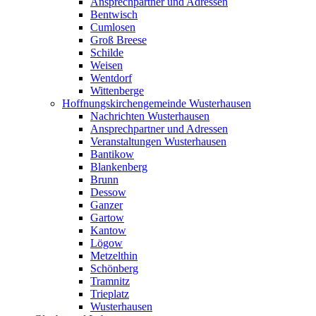
Ansprechpartner und Adressen
Bentwisch
Cumlosen
Groß Breese
Schilde
Weisen
Wentdorf
Wittenberge
Hoffnungskirchengemeinde Wusterhausen
Nachrichten Wusterhausen
Ansprechpartner und Adressen
Veranstaltungen Wusterhausen
Bantikow
Blankenberg
Brunn
Dessow
Ganzer
Gartow
Kantow
Lögow
Metzelthin
Schönberg
Tramnitz
Trieplatz
Wusterhausen