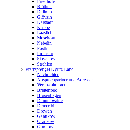
Friedhöfe
Blüthen
Dallmin
Glövzin
Karstädt
Kribbe
Laaslich
Mesekow
Nebelin
Postlin
Premslin
Stavenow
Strehlen
Pfarrsprengel Kyritz-Land
Nachrichten
Ansprechpartner und Adressen
Veranstaltungen
Breitenfeld
Brüsenhagen
Dannenwalde
Demerthin
Drewen
Gantikow
Granzow
Gumtow