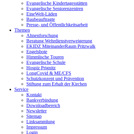
Evangelische Kindertagesstätten
Evangelische Seniorenzentren
EineWelt-Läden
Baubeauftragte
Presse- und Öffentlichkeitsarbeit
Themen
Ahnenforschung
Beratung Wehrdienstverweigerung
EKIDZ MiteinanderRaum Pritzwalk
Engelsbote
Himmlische Touren
Evangelische Schule
Hospiz Prignitz
LongCovid & ME/CFS
Schutzkonzept und Prävention
Stiftung zum Erhalt der Kirchen
Service
Kontakt
Bankverbindung
Downloadbereich
Newsletter
Sitemap
Linksammlung
Impressum
Login