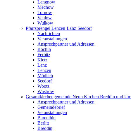
Langnow
Mechow
Tornow
Vehlow
Wulkow
Pfarrsprengel Lenzen-Lanz-Seedorf
Nachrichten
Veranstaltungen
Ansprechpartner und Adressen
Bochin
Ferbitz
Kietz
Lanz
Lenzen
Mödlich
Seedorf
Wootz
Wustrow
Gesamtkirchengemeinde Neun Kirchen Breddin und Um
Ansprechpartner und Adressen
Gemeindebrief
Veranstaltungen
Barenthin
Berlitt
Breddin