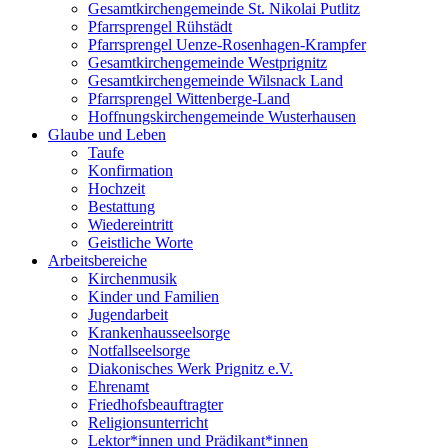
Gesamtkirchengemeinde St. Nikolai Putlitz
Pfarrsprengel Rühstädt
Pfarrsprengel Uenze-Rosenhagen-Krampfer
Gesamtkirchengemeinde Westprignitz
Gesamtkirchengemeinde Wilsnack Land
Pfarrsprengel Wittenberge-Land
Hoffnungskirchengemeinde Wusterhausen
Glaube und Leben
Taufe
Konfirmation
Hochzeit
Bestattung
Wiedereintritt
Geistliche Worte
Arbeitsbereiche
Kirchenmusik
Kinder und Familien
Jugendarbeit
Krankenhausseelsorge
Notfallseelsorge
Diakonisches Werk Prignitz e.V.
Ehrenamt
Friedhofsbeauftragter
Religionsunterricht
Lektor*innen und Prädikant*innen