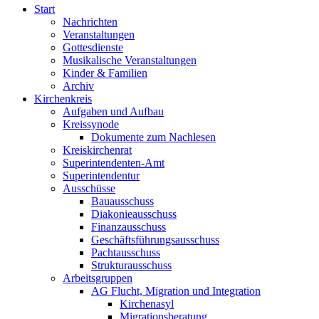
Start
Nachrichten
Veranstaltungen
Gottesdienste
Musikalische Veranstaltungen
Kinder & Familien
Archiv
Kirchenkreis
Aufgaben und Aufbau
Kreissynode
Dokumente zum Nachlesen
Kreiskirchenrat
Superintendenten-Amt
Superintendentur
Ausschüsse
Bauausschuss
Diakonieausschuss
Finanzausschuss
Geschäftsführungsausschuss
Pachtausschuss
Strukturausschuss
Arbeitsgruppen
AG Flucht, Migration und Integration
Kirchenasyl
Migrationsberatung