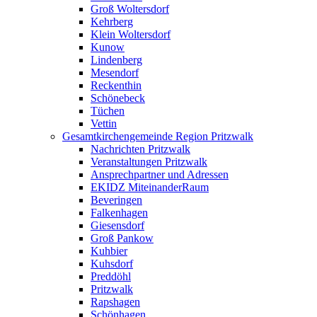
Groß Woltersdorf
Kehrberg
Klein Woltersdorf
Kunow
Lindenberg
Mesendorf
Reckenthin
Schönebeck
Tüchen
Vettin
Gesamtkirchengemeinde Region Pritzwalk
Nachrichten Pritzwalk
Veranstaltungen Pritzwalk
Ansprechpartner und Adressen
EKIDZ MiteinanderRaum
Beveringen
Falkenhagen
Giesensdorf
Groß Pankow
Kuhbier
Kuhsdorf
Preddöhl
Pritzwalk
Rapshagen
Schönhagen