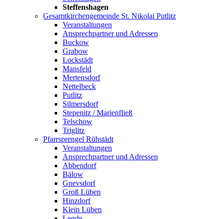
Steffenshagen
Gesamtkirchengemeinde St. Nikolai Putlitz
Veranstaltungen
Ansprechpartner und Adressen
Buckow
Grabow
Lockstädt
Mansfeld
Mertensdorf
Nettelbeck
Putlitz
Silmersdorf
Stepenitz / Marienfließ
Telschow
Triglitz
Pfarrsprengel Rühstädt
Veranstaltungen
Ansprechpartner und Adressen
Abbendorf
Bälow
Gnevsdorf
Groß Lüben
Hinzdorf
Klein Lüben
Legde