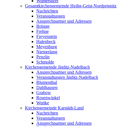
Wilmersdorf
Gesamtkirchengemeinde Heilig-Geist-Nordprignitz
Nachrichten
Veranstaltungen
Ansprechpartner und Adressen
Brügge
Frehne
Freyenstein
Halenbeck
Meyenburg
Niemerlang
Penzlin
Schmolde
Kirchengemeinde Jäglitz-Nadelbach
Ansprechpartner und Adressen
Veranstaltungen Jäglitz-Nadelbach
Blumenthal
Dahlhausen
Grabow
Rosenwinkel
Wutike
Kirchengemeinde Karstädt-Land
Nachrichten
Veranstaltungen
Ansprechpartner und Adressen