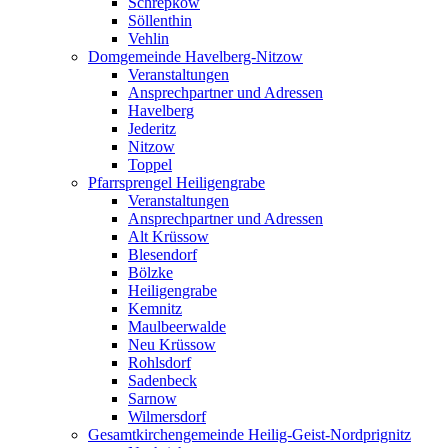
Schrepkow
Söllenthin
Vehlin
Domgemeinde Havelberg-Nitzow
Veranstaltungen
Ansprechpartner und Adressen
Havelberg
Jederitz
Nitzow
Toppel
Pfarrsprengel Heiligengrabe
Veranstaltungen
Ansprechpartner und Adressen
Alt Krüssow
Blesendorf
Bölzke
Heiligengrabe
Kemnitz
Maulbeerwalde
Neu Krüssow
Rohlsdorf
Sadenbeck
Sarnow
Wilmersdorf
Gesamtkirchengemeinde Heilig-Geist-Nordprignitz