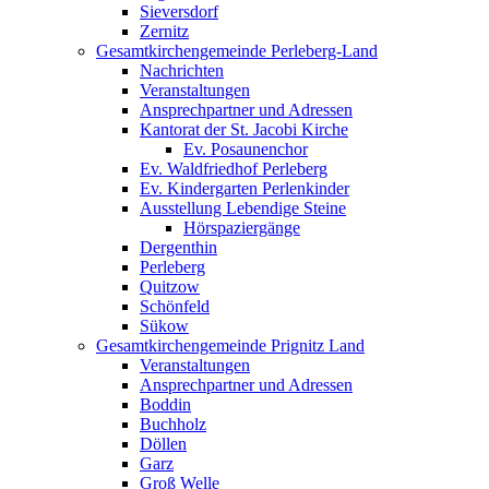
Sieversdorf
Zernitz
Gesamtkirchengemeinde Perleberg-Land
Nachrichten
Veranstaltungen
Ansprechpartner und Adressen
Kantorat der St. Jacobi Kirche
Ev. Posaunenchor
Ev. Waldfriedhof Perleberg
Ev. Kindergarten Perlenkinder
Ausstellung Lebendige Steine
Hörspaziergänge
Dergenthin
Perleberg
Quitzow
Schönfeld
Sükow
Gesamtkirchengemeinde Prignitz Land
Veranstaltungen
Ansprechpartner und Adressen
Boddin
Buchholz
Döllen
Garz
Groß Welle