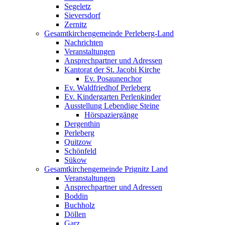
Segeletz
Sieversdorf
Zernitz
Gesamtkirchengemeinde Perleberg-Land
Nachrichten
Veranstaltungen
Ansprechpartner und Adressen
Kantorat der St. Jacobi Kirche
Ev. Posaunenchor
Ev. Waldfriedhof Perleberg
Ev. Kindergarten Perlenkinder
Ausstellung Lebendige Steine
Hörspaziergänge
Dergenthin
Perleberg
Quitzow
Schönfeld
Sükow
Gesamtkirchengemeinde Prignitz Land
Veranstaltungen
Ansprechpartner und Adressen
Boddin
Buchholz
Döllen
Garz