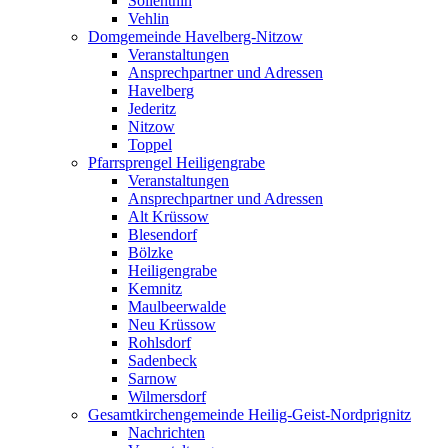
Söllenthin
Vehlin
Domgemeinde Havelberg-Nitzow
Veranstaltungen
Ansprechpartner und Adressen
Havelberg
Jederitz
Nitzow
Toppel
Pfarrsprengel Heiligengrabe
Veranstaltungen
Ansprechpartner und Adressen
Alt Krüssow
Blesendorf
Bölzke
Heiligengrabe
Kemnitz
Maulbeerwalde
Neu Krüssow
Rohlsdorf
Sadenbeck
Sarnow
Wilmersdorf
Gesamtkirchengemeinde Heilig-Geist-Nordprignitz
Nachrichten