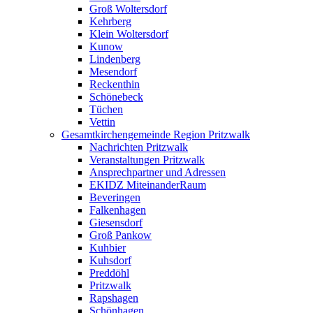
Groß Woltersdorf
Kehrberg
Klein Woltersdorf
Kunow
Lindenberg
Mesendorf
Reckenthin
Schönebeck
Tüchen
Vettin
Gesamtkirchengemeinde Region Pritzwalk
Nachrichten Pritzwalk
Veranstaltungen Pritzwalk
Ansprechpartner und Adressen
EKIDZ MiteinanderRaum
Beveringen
Falkenhagen
Giesensdorf
Groß Pankow
Kuhbier
Kuhsdorf
Preddöhl
Pritzwalk
Rapshagen
Schönhagen