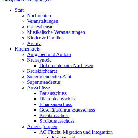
Start
Nachrichten
Veranstaltungen
Gottesdienste
Musikalische Veranstaltungen
Kinder & Familien
Archiv
Kirchenkreis
Aufgaben und Aufbau
Kreissynode
Dokumente zum Nachlesen
Kreiskirchenrat
Superintendenten-Amt
Superintendentur
Ausschüsse
Bauausschuss
Diakonieausschuss
Finanzausschuss
Geschäftsführungsausschuss
Pachtausschuss
Strukturausschuss
Arbeitsgruppen
AG Flucht, Migration und Integration
Kirchenasyl