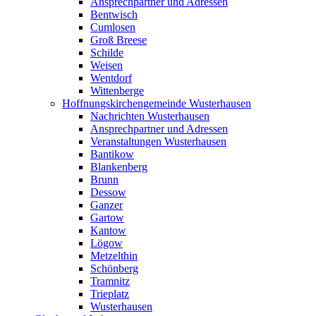
Ansprechpartner und Adressen
Bentwisch
Cumlosen
Groß Breese
Schilde
Weisen
Wentdorf
Wittenberge
Hoffnungskirchengemeinde Wusterhausen
Nachrichten Wusterhausen
Ansprechpartner und Adressen
Veranstaltungen Wusterhausen
Bantikow
Blankenberg
Brunn
Dessow
Ganzer
Gartow
Kantow
Lögow
Metzelthin
Schönberg
Tramnitz
Trieplatz
Wusterhausen