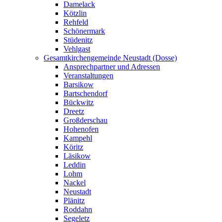
Damelack
Kötzlin
Rehfeld
Schönermark
Stüdenitz
Vehlgast
Gesamtkirchengemeinde Neustadt (Dosse)
Ansprechpartner und Adressen
Veranstaltungen
Barsikow
Bartschendorf
Bückwitz
Dreetz
Großderschau
Hohenofen
Kampehl
Köritz
Läsikow
Leddin
Lohm
Nackel
Neustadt
Plänitz
Roddahn
Segeletz