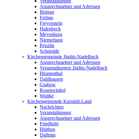
Veranstaltungen
Ansprechpartner und Adressen
Brügge
Frehne
Freyenstein
Halenbeck
Meyenburg
Niemerlang
Penzlin
Schmolde
Kirchengemeinde Jäglitz-Nadelbach
Ansprechpartner und Adressen
Veranstaltungen Jäglitz-Nadelbach
Blumenthal
Dahlhausen
Grabow
Rosenwinkel
Wutike
Kirchengemeinde Karstädt-Land
Nachrichten
Veranstaltungen
Ansprechpartner und Adressen
Friedhöfe
Blüthen
Dallmin