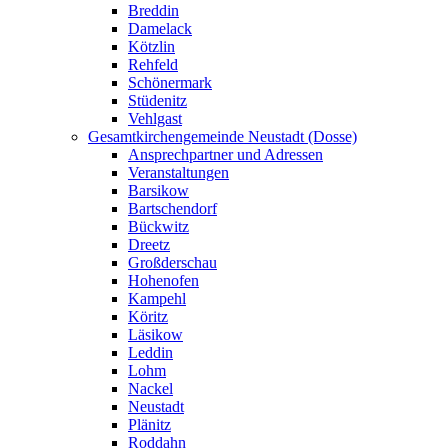
Breddin
Damelack
Kötzlin
Rehfeld
Schönermark
Stüdenitz
Vehlgast
Gesamtkirchengemeinde Neustadt (Dosse)
Ansprechpartner und Adressen
Veranstaltungen
Barsikow
Bartschendorf
Bückwitz
Dreetz
Großderschau
Hohenofen
Kampehl
Köritz
Läsikow
Leddin
Lohm
Nackel
Neustadt
Plänitz
Roddahn