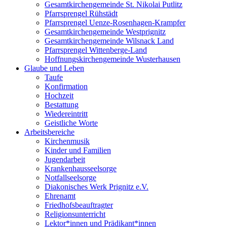
Gesamtkirchengemeinde St. Nikolai Putlitz
Pfarrsprengel Rühstädt
Pfarrsprengel Uenze-Rosenhagen-Krampfer
Gesamtkirchengemeinde Westprignitz
Gesamtkirchengemeinde Wilsnack Land
Pfarrsprengel Wittenberge-Land
Hoffnungskirchengemeinde Wusterhausen
Glaube und Leben
Taufe
Konfirmation
Hochzeit
Bestattung
Wiedereintritt
Geistliche Worte
Arbeitsbereiche
Kirchenmusik
Kinder und Familien
Jugendarbeit
Krankenhausseelsorge
Notfallseelsorge
Diakonisches Werk Prignitz e.V.
Ehrenamt
Friedhofsbeauftragter
Religionsunterricht
Lektor*innen und Prädikant*innen