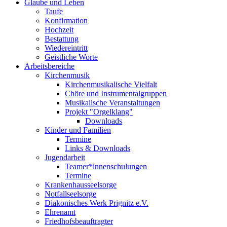
Glaube und Leben
Taufe
Konfirmation
Hochzeit
Bestattung
Wiedereintritt
Geistliche Worte
Arbeitsbereiche
Kirchenmusik
Kirchenmusikalische Vielfalt
Chöre und Instrumentalgruppen
Musikalische Veranstaltungen
Projekt "Orgelklang"
Downloads
Kinder und Familien
Termine
Links & Downloads
Jugendarbeit
Teamer*innenschulungen
Termine
Krankenhausseelsorge
Notfallseelsorge
Diakonisches Werk Prignitz e.V.
Ehrenamt
Friedhofsbeauftragter