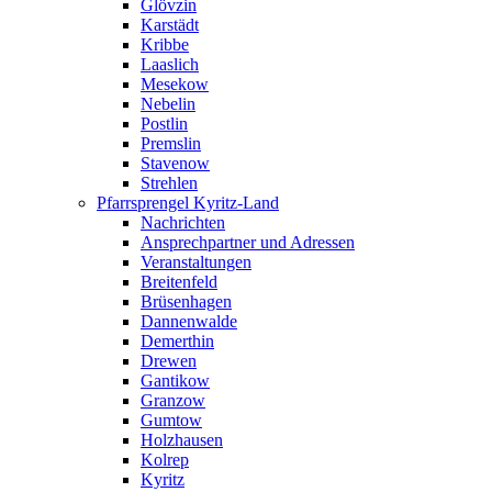
Glövzin
Karstädt
Kribbe
Laaslich
Mesekow
Nebelin
Postlin
Premslin
Stavenow
Strehlen
Pfarrsprengel Kyritz-Land
Nachrichten
Ansprechpartner und Adressen
Veranstaltungen
Breitenfeld
Brüsenhagen
Dannenwalde
Demerthin
Drewen
Gantikow
Granzow
Gumtow
Holzhausen
Kolrep
Kyritz