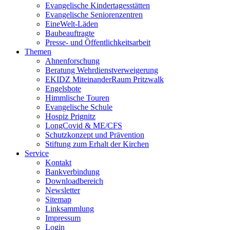
Evangelische Kindertagesstätten
Evangelische Seniorenzentren
EineWelt-Läden
Baubeauftragte
Presse- und Öffentlichkeitsarbeit
Themen
Ahnenforschung
Beratung Wehrdienstverweigerung
EKIDZ MiteinanderRaum Pritzwalk
Engelsbote
Himmlische Touren
Evangelische Schule
Hospiz Prignitz
LongCovid & ME/CFS
Schutzkonzept und Prävention
Stiftung zum Erhalt der Kirchen
Service
Kontakt
Bankverbindung
Downloadbereich
Newsletter
Sitemap
Linksammlung
Impressum
Login