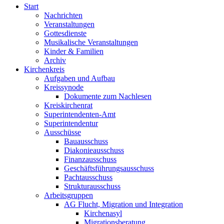
Start
Nachrichten
Veranstaltungen
Gottesdienste
Musikalische Veranstaltungen
Kinder & Familien
Archiv
Kirchenkreis
Aufgaben und Aufbau
Kreissynode
Dokumente zum Nachlesen
Kreiskirchenrat
Superintendenten-Amt
Superintendentur
Ausschüsse
Bauausschuss
Diakonieausschuss
Finanzausschuss
Geschäftsführungsausschuss
Pachtausschuss
Strukturausschuss
Arbeitsgruppen
AG Flucht, Migration und Integration
Kirchenasyl
Migrationsberatung