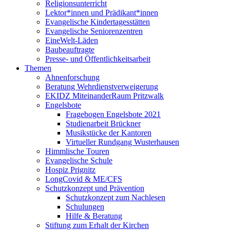
Religionsunterricht
Lektor*innen und Prädikant*innen
Evangelische Kindertagesstätten
Evangelische Seniorenzentren
EineWelt-Läden
Baubeauftragte
Presse- und Öffentlichkeitsarbeit
Themen
Ahnenforschung
Beratung Wehrdienstverweigerung
EKIDZ MiteinanderRaum Pritzwalk
Engelsbote
Fragebogen Engelsbote 2021
Studienarbeit Brückner
Musikstücke der Kantoren
Virtueller Rundgang Wusterhausen
Himmlische Touren
Evangelische Schule
Hospiz Prignitz
LongCovid & ME/CFS
Schutzkonzept und Prävention
Schutzkonzept zum Nachlesen
Schulungen
Hilfe & Beratung
Stiftung zum Erhalt der Kirchen