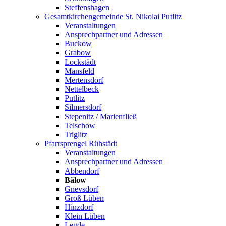
Steffenshagen
Gesamtkirchengemeinde St. Nikolai Putlitz
Veranstaltungen
Ansprechpartner und Adressen
Buckow
Grabow
Lockstädt
Mansfeld
Mertensdorf
Nettelbeck
Putlitz
Silmersdorf
Stepenitz / Marienfließ
Telschow
Triglitz
Pfarrsprengel Rühstädt
Veranstaltungen
Ansprechpartner und Adressen
Abbendorf
Bälow
Gnevsdorf
Groß Lüben
Hinzdorf
Klein Lüben
Legde