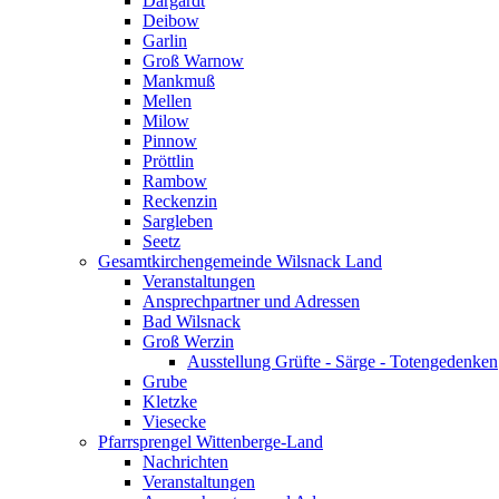
Dargardt
Deibow
Garlin
Groß Warnow
Mankmuß
Mellen
Milow
Pinnow
Pröttlin
Rambow
Reckenzin
Sargleben
Seetz
Gesamtkirchengemeinde Wilsnack Land
Veranstaltungen
Ansprechpartner und Adressen
Bad Wilsnack
Groß Werzin
Ausstellung Grüfte - Särge - Totengedenken
Grube
Kletzke
Viesecke
Pfarrsprengel Wittenberge-Land
Nachrichten
Veranstaltungen