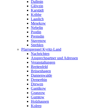
Dallmin
Glövzin
Karstädt
Kribbe
Laaslich
Mesekow
Nebelin
Postlin
Premslin
Stavenow
Strehlen
Pfarrsprengel Kyritz-Land
Nachrichten
Ansprechpartner und Adressen
Veranstaltungen
Breitenfeld
Brüsenhagen
Dannenwalde
Demerthin
Drewen
Gantikow
Granzow
Gumtow
Holzhausen
Kolrep