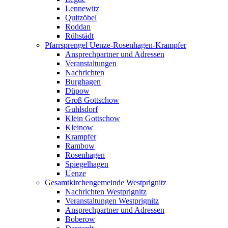
Lennewitz
Quitzöbel
Roddan
Rühstädt
Pfarrsprengel Uenze-Rosenhagen-Krampfer
Ansprechpartner und Adressen
Veranstaltungen
Nachrichten
Burghagen
Düpow
Groß Gottschow
Guhlsdorf
Klein Gottschow
Kleinow
Krampfer
Rambow
Rosenhagen
Spiegelhagen
Uenze
Gesamtkirchengemeinde Westprignitz
Nachrichten Westprignitz
Veranstaltungen Westprignitz
Ansprechpartner und Adressen
Boberow