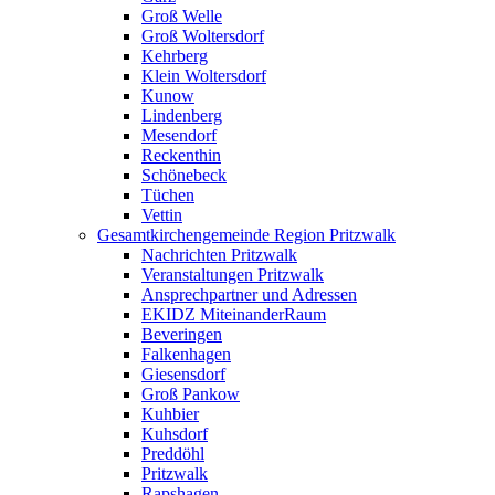
Groß Welle
Groß Woltersdorf
Kehrberg
Klein Woltersdorf
Kunow
Lindenberg
Mesendorf
Reckenthin
Schönebeck
Tüchen
Vettin
Gesamtkirchengemeinde Region Pritzwalk
Nachrichten Pritzwalk
Veranstaltungen Pritzwalk
Ansprechpartner und Adressen
EKIDZ MiteinanderRaum
Beveringen
Falkenhagen
Giesensdorf
Groß Pankow
Kuhbier
Kuhsdorf
Preddöhl
Pritzwalk
Rapshagen