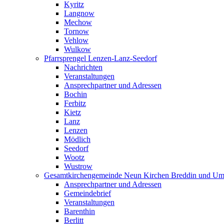
Kyritz
Langnow
Mechow
Tornow
Vehlow
Wulkow
Pfarrsprengel Lenzen-Lanz-Seedorf
Nachrichten
Veranstaltungen
Ansprechpartner und Adressen
Bochin
Ferbitz
Kietz
Lanz
Lenzen
Mödlich
Seedorf
Wootz
Wustrow
Gesamtkirchengemeinde Neun Kirchen Breddin und Um
Ansprechpartner und Adressen
Gemeindebrief
Veranstaltungen
Barenthin
Berlitt