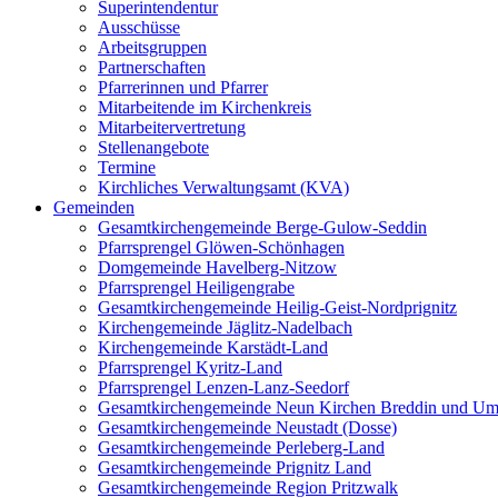
Superintendentur
Ausschüsse
Arbeitsgruppen
Partnerschaften
Pfarrerinnen und Pfarrer
Mitarbeitende im Kirchenkreis
Mitarbeitervertretung
Stellenangebote
Termine
Kirchliches Verwaltungsamt (KVA)
Gemeinden
Gesamtkirchengemeinde Berge-Gulow-Seddin
Pfarrsprengel Glöwen-Schönhagen
Domgemeinde Havelberg-Nitzow
Pfarrsprengel Heiligengrabe
Gesamtkirchengemeinde Heilig-Geist-Nordprignitz
Kirchengemeinde Jäglitz-Nadelbach
Kirchengemeinde Karstädt-Land
Pfarrsprengel Kyritz-Land
Pfarrsprengel Lenzen-Lanz-Seedorf
Gesamtkirchengemeinde Neun Kirchen Breddin und Um
Gesamtkirchengemeinde Neustadt (Dosse)
Gesamtkirchengemeinde Perleberg-Land
Gesamtkirchengemeinde Prignitz Land
Gesamtkirchengemeinde Region Pritzwalk