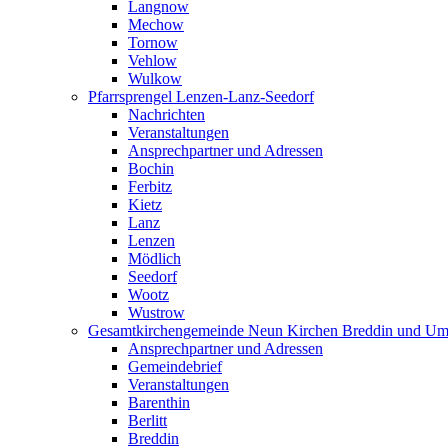
Langnow
Mechow
Tornow
Vehlow
Wulkow
Pfarrsprengel Lenzen-Lanz-Seedorf
Nachrichten
Veranstaltungen
Ansprechpartner und Adressen
Bochin
Ferbitz
Kietz
Lanz
Lenzen
Mödlich
Seedorf
Wootz
Wustrow
Gesamtkirchengemeinde Neun Kirchen Breddin und Um
Ansprechpartner und Adressen
Gemeindebrief
Veranstaltungen
Barenthin
Berlitt
Breddin