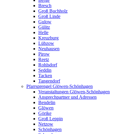
Berge
Bresch
Groß Buchholz
Groß Linde
Gulow
Gülitz
Helle
Kreuzburg
Lübzow
Neuhausen
Pirow
Reetz
Rohlsdorf
Seddin
Tacken
Tangendorf
Pfarrsprengel Glöwen-Schönhagen
Veranstaltungen Glöwen-Schönhagen
Ansprechpartner und Adressen
Bendelin
Glöwen
Görike
Groß Leppin
Netzow
Schönhagen