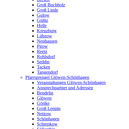
Groß Buchholz
Groß Linde
Gulow
Gülitz
Helle
Kreuzburg
Lübzow
Neuhausen
Pirow
Reetz
Rohlsdorf
Seddin
Tacken
Tangendorf
Pfarrsprengel Glöwen-Schönhagen
Veranstaltungen Glöwen-Schönhagen
Ansprechpartner und Adressen
Bendelin
Glöwen
Görike
Groß Leppin
Netzow
Schönhagen
Schrepkow