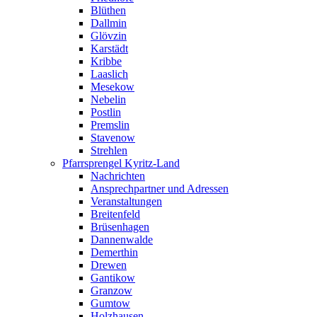
Blüthen
Dallmin
Glövzin
Karstädt
Kribbe
Laaslich
Mesekow
Nebelin
Postlin
Premslin
Stavenow
Strehlen
Pfarrsprengel Kyritz-Land
Nachrichten
Ansprechpartner und Adressen
Veranstaltungen
Breitenfeld
Brüsenhagen
Dannenwalde
Demerthin
Drewen
Gantikow
Granzow
Gumtow
Holzhausen