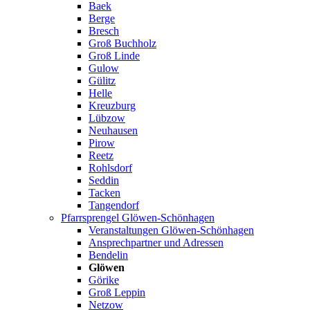
Baek
Berge
Bresch
Groß Buchholz
Groß Linde
Gulow
Gülitz
Helle
Kreuzburg
Lübzow
Neuhausen
Pirow
Reetz
Rohlsdorf
Seddin
Tacken
Tangendorf
Pfarrsprengel Glöwen-Schönhagen
Veranstaltungen Glöwen-Schönhagen
Ansprechpartner und Adressen
Bendelin
Glöwen
Görike
Groß Leppin
Netzow