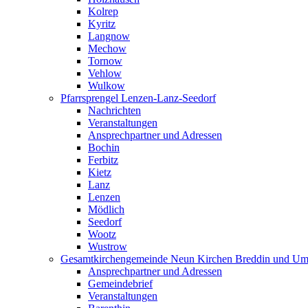
Kolrep
Kyritz
Langnow
Mechow
Tornow
Vehlow
Wulkow
Pfarrsprengel Lenzen-Lanz-Seedorf
Nachrichten
Veranstaltungen
Ansprechpartner und Adressen
Bochin
Ferbitz
Kietz
Lanz
Lenzen
Mödlich
Seedorf
Wootz
Wustrow
Gesamtkirchengemeinde Neun Kirchen Breddin und Um
Ansprechpartner und Adressen
Gemeindebrief
Veranstaltungen