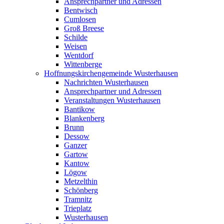
Ansprechpartner und Adressen
Bentwisch
Cumlosen
Groß Breese
Schilde
Weisen
Wentdorf
Wittenberge
Hoffnungskirchengemeinde Wusterhausen
Nachrichten Wusterhausen
Ansprechpartner und Adressen
Veranstaltungen Wusterhausen
Bantikow
Blankenberg
Brunn
Dessow
Ganzer
Gartow
Kantow
Lögow
Metzelthin
Schönberg
Tramnitz
Trieplatz
Wusterhausen