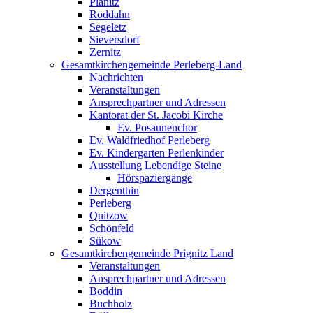
Plänitz
Roddahn
Segeletz
Sieversdorf
Zernitz
Gesamtkirchengemeinde Perleberg-Land
Nachrichten
Veranstaltungen
Ansprechpartner und Adressen
Kantorat der St. Jacobi Kirche
Ev. Posaunenchor
Ev. Waldfriedhof Perleberg
Ev. Kindergarten Perlenkinder
Ausstellung Lebendige Steine
Hörspaziergänge
Dergenthin
Perleberg
Quitzow
Schönfeld
Sükow
Gesamtkirchengemeinde Prignitz Land
Veranstaltungen
Ansprechpartner und Adressen
Boddin
Buchholz