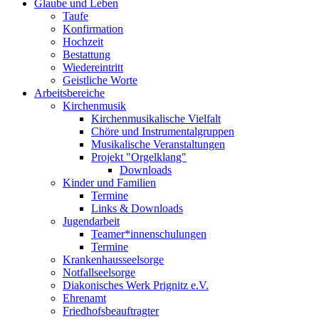
Glaube und Leben
Taufe
Konfirmation
Hochzeit
Bestattung
Wiedereintritt
Geistliche Worte
Arbeitsbereiche
Kirchenmusik
Kirchenmusikalische Vielfalt
Chöre und Instrumentalgruppen
Musikalische Veranstaltungen
Projekt "Orgelklang"
Downloads
Kinder und Familien
Termine
Links & Downloads
Jugendarbeit
Teamer*innenschulungen
Termine
Krankenhausseelsorge
Notfallseelsorge
Diakonisches Werk Prignitz e.V.
Ehrenamt
Friedhofsbeauftragter