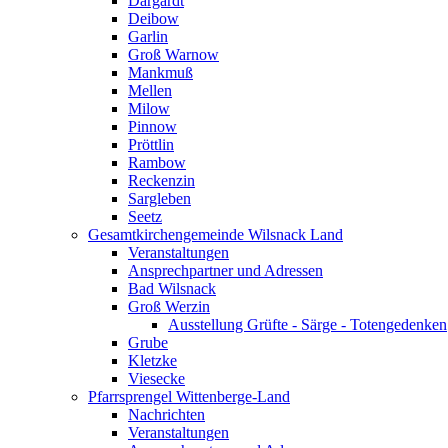
Dargardt
Deibow
Garlin
Groß Warnow
Mankmuß
Mellen
Milow
Pinnow
Pröttlin
Rambow
Reckenzin
Sargleben
Seetz
Gesamtkirchengemeinde Wilsnack Land
Veranstaltungen
Ansprechpartner und Adressen
Bad Wilsnack
Groß Werzin
Ausstellung Grüfte - Särge - Totengedenken
Grube
Kletzke
Viesecke
Pfarrsprengel Wittenberge-Land
Nachrichten
Veranstaltungen