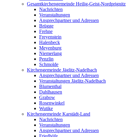
Gesamtkirchengemeinde Heilig-Geist-Nordprignitz
Nachrichten
Veranstaltungen
Ansprechpartner und Adressen
Brügge
Frehne
Freyenstein
Halenbeck
Meyenburg
Niemerlang
Penzlin
Schmolde
Kirchengemeinde Jäglitz-Nadelbach
Ansprechpartner und Adressen
Veranstaltungen Jäglitz-Nadelbach
Blumenthal
Dahlhausen
Grabow
Rosenwinkel
Wutike
Kirchengemeinde Karstädt-Land
Nachrichten
Veranstaltungen
Ansprechpartner und Adressen
Friedhöfe