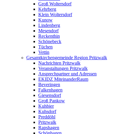
Groß Woltersdorf
Kehrberg
Klein Woltersdorf
Kunow
Lindenberg
Mesendorf
Reckenthin
Schönebeck
Tüchen
Vettin
Gesamtkirchengemeinde Region Pritzwalk
Nachrichten Pritzwalk
Veranstaltungen Pritzwalk
Ansprechpartner und Adressen
EKIDZ MiteinanderRaum
Beveringen
Falkenhagen
Giesensdorf
Groß Pankow
Kuhbier
Kuhsdorf
Preddöhl
Pritzwalk
Rapshagen
Schönhagen