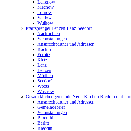
Langnow
Mechow
Tornow
Vehlow
Wulkow
Pfarrsprengel Lenzen-Lanz-Seedorf
Nachrichten
Veranstaltungen
Ansprechpartner und Adressen
Bochin
Ferbitz
Kietz
Lanz
Lenzen
Mödlich
Seedorf
Wootz
Wustrow
Gesamtkirchengemeinde Neun Kirchen Breddin und Um
Ansprechpartner und Adressen
Gemeindebrief
Veranstaltungen
Barenthin
Berlitt
Breddin