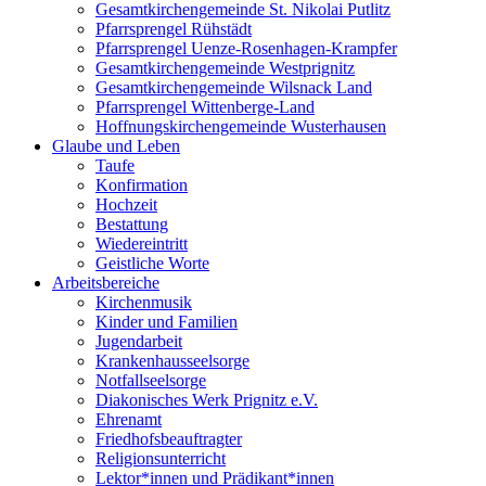
Gesamtkirchengemeinde St. Nikolai Putlitz
Pfarrsprengel Rühstädt
Pfarrsprengel Uenze-Rosenhagen-Krampfer
Gesamtkirchengemeinde Westprignitz
Gesamtkirchengemeinde Wilsnack Land
Pfarrsprengel Wittenberge-Land
Hoffnungskirchengemeinde Wusterhausen
Glaube und Leben
Taufe
Konfirmation
Hochzeit
Bestattung
Wiedereintritt
Geistliche Worte
Arbeitsbereiche
Kirchenmusik
Kinder und Familien
Jugendarbeit
Krankenhausseelsorge
Notfallseelsorge
Diakonisches Werk Prignitz e.V.
Ehrenamt
Friedhofsbeauftragter
Religionsunterricht
Lektor*innen und Prädikant*innen