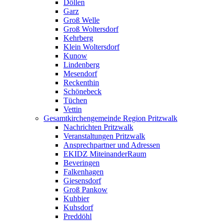
Döllen
Garz
Groß Welle
Groß Woltersdorf
Kehrberg
Klein Woltersdorf
Kunow
Lindenberg
Mesendorf
Reckenthin
Schönebeck
Tüchen
Vettin
Gesamtkirchengemeinde Region Pritzwalk
Nachrichten Pritzwalk
Veranstaltungen Pritzwalk
Ansprechpartner und Adressen
EKIDZ MiteinanderRaum
Beveringen
Falkenhagen
Giesensdorf
Groß Pankow
Kuhbier
Kuhsdorf
Preddöhl