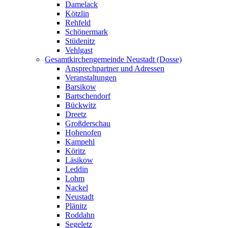
Damelack
Kötzlin
Rehfeld
Schönermark
Stüdenitz
Vehlgast
Gesamtkirchengemeinde Neustadt (Dosse)
Ansprechpartner und Adressen
Veranstaltungen
Barsikow
Bartschendorf
Bückwitz
Dreetz
Großderschau
Hohenofen
Kampehl
Köritz
Läsikow
Leddin
Lohm
Nackel
Neustadt
Plänitz
Roddahn
Segeletz