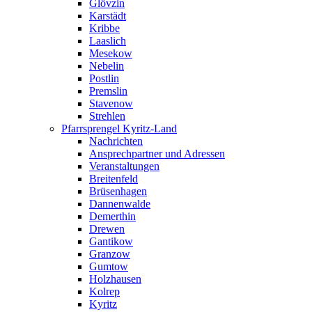
Glövzin
Karstädt
Kribbe
Laaslich
Mesekow
Nebelin
Postlin
Premslin
Stavenow
Strehlen
Pfarrsprengel Kyritz-Land
Nachrichten
Ansprechpartner und Adressen
Veranstaltungen
Breitenfeld
Brüsenhagen
Dannenwalde
Demerthin
Drewen
Gantikow
Granzow
Gumtow
Holzhausen
Kolrep
Kyritz