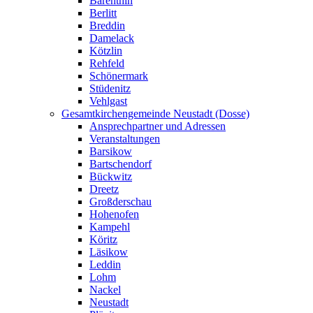
Barenthin
Berlitt
Breddin
Damelack
Kötzlin
Rehfeld
Schönermark
Stüdenitz
Vehlgast
Gesamtkirchengemeinde Neustadt (Dosse)
Ansprechpartner und Adressen
Veranstaltungen
Barsikow
Bartschendorf
Bückwitz
Dreetz
Großderschau
Hohenofen
Kampehl
Köritz
Läsikow
Leddin
Lohm
Nackel
Neustadt