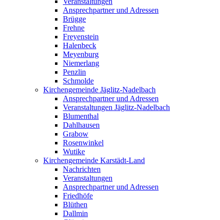
Veranstaltungen
Ansprechpartner und Adressen
Brügge
Frehne
Freyenstein
Halenbeck
Meyenburg
Niemerlang
Penzlin
Schmolde
Kirchengemeinde Jäglitz-Nadelbach
Ansprechpartner und Adressen
Veranstaltungen Jäglitz-Nadelbach
Blumenthal
Dahlhausen
Grabow
Rosenwinkel
Wutike
Kirchengemeinde Karstädt-Land
Nachrichten
Veranstaltungen
Ansprechpartner und Adressen
Friedhöfe
Blüthen
Dallmin