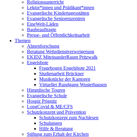
Religionsunterricht
Lektor*innen und Prädikant*innen
Evangelische Kindertagesstätten
Evangelische Seniorenzentren
EineWelt-Läden
Baubeauftragte
Presse- und Öffentlichkeitsarbeit
Themen
Ahnenforschung
Beratung Wehrdienstverweigerung
EKIDZ MiteinanderRaum Pritzwalk
Engelsbote
Fragebogen Engelsbote 2021
Studienarbeit Brückner
Musikstücke der Kantoren
Virtueller Rundgang Wusterhausen
Himmlische Touren
Evangelische Schule
Hospiz Prignitz
LongCovid & ME/CFS
Schutzkonzept und Prävention
Schutzkonzept zum Nachlesen
Schulungen
Hilfe & Beratung
Stiftung zum Erhalt der Kirchen