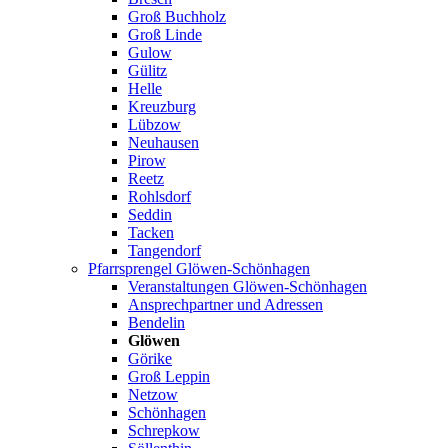
Groß Buchholz
Groß Linde
Gulow
Gülitz
Helle
Kreuzburg
Lübzow
Neuhausen
Pirow
Reetz
Rohlsdorf
Seddin
Tacken
Tangendorf
Pfarrsprengel Glöwen-Schönhagen
Veranstaltungen Glöwen-Schönhagen
Ansprechpartner und Adressen
Bendelin
Glöwen
Görike
Groß Leppin
Netzow
Schönhagen
Schrepkow