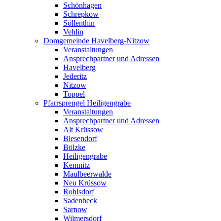
Schönhagen
Schrepkow
Söllenthin
Vehlin
Domgemeinde Havelberg-Nitzow
Veranstaltungen
Ansprechpartner und Adressen
Havelberg
Jederitz
Nitzow
Toppel
Pfarrsprengel Heiligengrabe
Veranstaltungen
Ansprechpartner und Adressen
Alt Krüssow
Blesendorf
Bölzke
Heiligengrabe
Kemnitz
Maulbeerwalde
Neu Krüssow
Rohlsdorf
Sadenbeck
Sarnow
Wilmersdorf