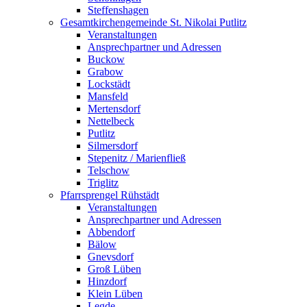
Steffenshagen
Gesamtkirchengemeinde St. Nikolai Putlitz
Veranstaltungen
Ansprechpartner und Adressen
Buckow
Grabow
Lockstädt
Mansfeld
Mertensdorf
Nettelbeck
Putlitz
Silmersdorf
Stepenitz / Marienfließ
Telschow
Triglitz
Pfarrsprengel Rühstädt
Veranstaltungen
Ansprechpartner und Adressen
Abbendorf
Bälow
Gnevsdorf
Groß Lüben
Hinzdorf
Klein Lüben
Legde