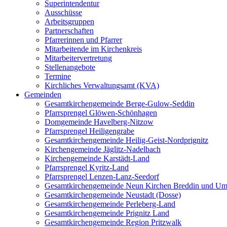
Superintendentur
Ausschüsse
Arbeitsgruppen
Partnerschaften
Pfarrerinnen und Pfarrer
Mitarbeitende im Kirchenkreis
Mitarbeitervertretung
Stellenangebote
Termine
Kirchliches Verwaltungsamt (KVA)
Gemeinden
Gesamtkirchengemeinde Berge-Gulow-Seddin
Pfarrsprengel Glöwen-Schönhagen
Domgemeinde Havelberg-Nitzow
Pfarrsprengel Heiligengrabe
Gesamtkirchengemeinde Heilig-Geist-Nordprignitz
Kirchengemeinde Jäglitz-Nadelbach
Kirchengemeinde Karstädt-Land
Pfarrsprengel Kyritz-Land
Pfarrsprengel Lenzen-Lanz-Seedorf
Gesamtkirchengemeinde Neun Kirchen Breddin und Um
Gesamtkirchengemeinde Neustadt (Dosse)
Gesamtkirchengemeinde Perleberg-Land
Gesamtkirchengemeinde Prignitz Land
Gesamtkirchengemeinde Region Pritzwalk