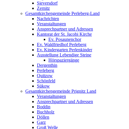
Sieversdorf
Zernitz
Gesamtkirchengemeinde Perleberg-Land
Nachrichten
Veranstaltungen
Ansprechpartner und Adressen
Kantorat der St. Jacobi Kirche
Ev. Posaunenchor
Ev. Waldfriedhof Perleberg
Ev. Kindergarten Perlenkinder
Ausstellung Lebendige Steine
Hörspaziergänge
Dergenthin
Perleberg
Quitzow
Schönfeld
Sükow
Gesamtkirchengemeinde Prignitz Land
Veranstaltungen
Ansprechpartner und Adressen
Boddin
Buchholz
Döllen
Garz
Groß Welle