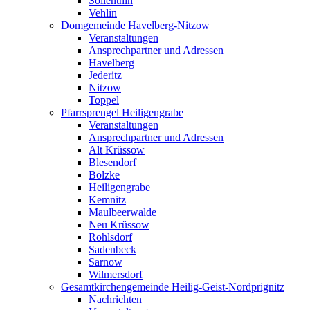
Söllenthin
Vehlin
Domgemeinde Havelberg-Nitzow
Veranstaltungen
Ansprechpartner und Adressen
Havelberg
Jederitz
Nitzow
Toppel
Pfarrsprengel Heiligengrabe
Veranstaltungen
Ansprechpartner und Adressen
Alt Krüssow
Blesendorf
Bölzke
Heiligengrabe
Kemnitz
Maulbeerwalde
Neu Krüssow
Rohlsdorf
Sadenbeck
Sarnow
Wilmersdorf
Gesamtkirchengemeinde Heilig-Geist-Nordprignitz
Nachrichten