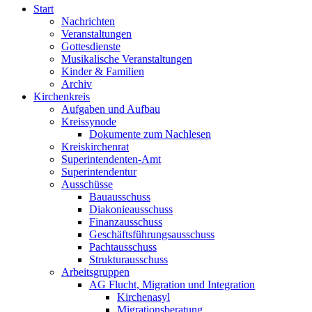
Start
Nachrichten
Veranstaltungen
Gottesdienste
Musikalische Veranstaltungen
Kinder & Familien
Archiv
Kirchenkreis
Aufgaben und Aufbau
Kreissynode
Dokumente zum Nachlesen
Kreiskirchenrat
Superintendenten-Amt
Superintendentur
Ausschüsse
Bauausschuss
Diakonieausschuss
Finanzausschuss
Geschäftsführungsausschuss
Pachtausschuss
Strukturausschuss
Arbeitsgruppen
AG Flucht, Migration und Integration
Kirchenasyl
Migrationsberatung