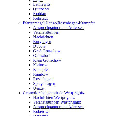
Lennewitz
Quitzöbel
Roddan
Rühstädt
Pfarrsprengel Uenze-Rosenhagen-Krampfer
Ansprechpartner und Adressen
Veranstaltungen
Nachrichten
Burghagen
Düpow
Groß Gottschow
Guhlsdorf
Klein Gottschow
Kleinow
Krampfer
Rambow
Rosenhagen
Spiegelhagen
Uenze
Gesamtkirchengemeinde Westprignitz
Nachrichten Westprignitz
Veranstaltungen Westprignitz
Ansprechpartner und Adressen
Boberow