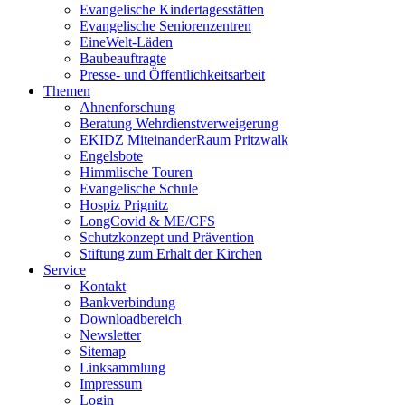
Evangelische Kindertagesstätten
Evangelische Seniorenzentren
EineWelt-Läden
Baubeauftragte
Presse- und Öffentlichkeitsarbeit
Themen
Ahnenforschung
Beratung Wehrdienstverweigerung
EKIDZ MiteinanderRaum Pritzwalk
Engelsbote
Himmlische Touren
Evangelische Schule
Hospiz Prignitz
LongCovid & ME/CFS
Schutzkonzept und Prävention
Stiftung zum Erhalt der Kirchen
Service
Kontakt
Bankverbindung
Downloadbereich
Newsletter
Sitemap
Linksammlung
Impressum
Login