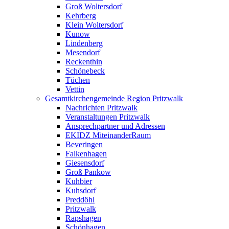
Groß Woltersdorf
Kehrberg
Klein Woltersdorf
Kunow
Lindenberg
Mesendorf
Reckenthin
Schönebeck
Tüchen
Vettin
Gesamtkirchengemeinde Region Pritzwalk
Nachrichten Pritzwalk
Veranstaltungen Pritzwalk
Ansprechpartner und Adressen
EKIDZ MiteinanderRaum
Beveringen
Falkenhagen
Giesensdorf
Groß Pankow
Kuhbier
Kuhsdorf
Preddöhl
Pritzwalk
Rapshagen
Schönhagen