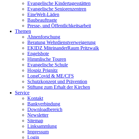
Evangelische Kindertagesstätten
Evangelische Seniorenzentren
EineWelt-Läden
Baubeauftragte
Presse- und Öffentlichkeitsarbeit
Themen
Ahnenforschung
Beratung Wehrdienstverweigerung
EKIDZ MiteinanderRaum Pritzwalk
Engelsbote
Himmlische Touren
Evangelische Schule
Hospiz Prignitz
LongCovid & ME/CFS
Schutzkonzept und Prävention
Stiftung zum Erhalt der Kirchen
Service
Kontakt
Bankverbindung
Downloadbereich
Newsletter
Sitemap
Linksammlung
Impressum
Login