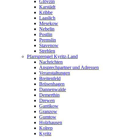
Glövzin
Karstädt
Kribbe
Laaslich
Mesekow
Nebelin
Postlin
Premslin
Stavenow
Strehlen
Pfarrsprengel Kyritz-Land
Nachrichten
Ansprechpartner und Adressen
Veranstaltungen
Breitenfeld
Brüsenhagen
Dannenwalde
Demerthin
Drewen
Gantikow
Granzow
Gumtow
Holzhausen
Kolrep
Kyritz