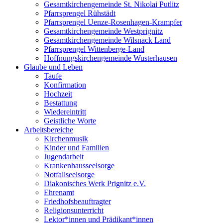
Gesamtkirchengemeinde St. Nikolai Putlitz
Pfarrsprengel Rühstädt
Pfarrsprengel Uenze-Rosenhagen-Krampfer
Gesamtkirchengemeinde Westprignitz
Gesamtkirchengemeinde Wilsnack Land
Pfarrsprengel Wittenberge-Land
Hoffnungskirchengemeinde Wusterhausen
Glaube und Leben
Taufe
Konfirmation
Hochzeit
Bestattung
Wiedereintritt
Geistliche Worte
Arbeitsbereiche
Kirchenmusik
Kinder und Familien
Jugendarbeit
Krankenhausseelsorge
Notfallseelsorge
Diakonisches Werk Prignitz e.V.
Ehrenamt
Friedhofsbeauftragter
Religionsunterricht
Lektor*innen und Prädikant*innen