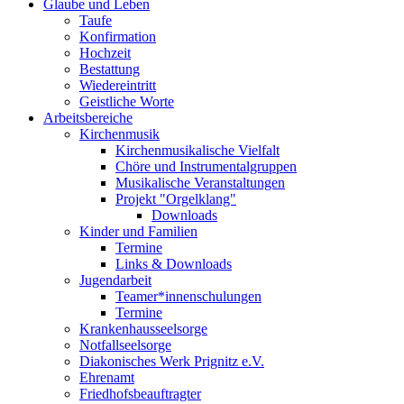
Glaube und Leben
Taufe
Konfirmation
Hochzeit
Bestattung
Wiedereintritt
Geistliche Worte
Arbeitsbereiche
Kirchenmusik
Kirchenmusikalische Vielfalt
Chöre und Instrumentalgruppen
Musikalische Veranstaltungen
Projekt "Orgelklang"
Downloads
Kinder und Familien
Termine
Links & Downloads
Jugendarbeit
Teamer*innenschulungen
Termine
Krankenhausseelsorge
Notfallseelsorge
Diakonisches Werk Prignitz e.V.
Ehrenamt
Friedhofsbeauftragter