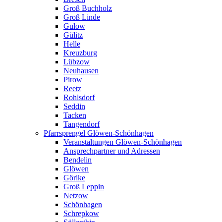
Groß Buchholz
Groß Linde
Gulow
Gülitz
Helle
Kreuzburg
Lübzow
Neuhausen
Pirow
Reetz
Rohlsdorf
Seddin
Tacken
Tangendorf
Pfarrsprengel Glöwen-Schönhagen
Veranstaltungen Glöwen-Schönhagen
Ansprechpartner und Adressen
Bendelin
Glöwen
Görike
Groß Leppin
Netzow
Schönhagen
Schrepkow