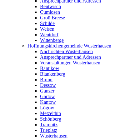
Ansprechpartner und Adressen
Bentwisch
Cumlosen
Groß Breese
Schilde
Weisen
Wentdorf
Wittenberge
Hoffnungskirchengemeinde Wusterhausen
Nachrichten Wusterhausen
Ansprechpartner und Adressen
Veranstaltungen Wusterhausen
Bantikow
Blankenberg
Brunn
Dessow
Ganzer
Gartow
Kantow
Lögow
Metzelthin
Schönberg
Tramnitz
Trieplatz
Wusterhausen