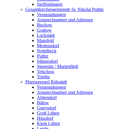
Steffenshagen
Gesamtkirchengemeinde St. Nikolai Putlitz
Veranstaltungen
Ansprechpartner und Adressen
Buckow
Grabow
Lockstädt
Mansfeld
Mertensdorf
Nettelbeck
Putlitz
Silmersdorf
Stepenitz / Marienfließ
Telschow
Triglitz
Pfarrsprengel Rühstädt
Veranstaltungen
Ansprechpartner und Adressen
Abbendorf
Bälow
Gnevsdorf
Groß Lüben
Hinzdorf
Klein Lüben
Legde