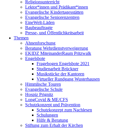
Religionsunterricht
Lektor*innen und Prädikant*innen
Evangelische Kindertagesstätten
Evangelische Seniorenzentren
EineWelt-Läden
Baubeauftragte
Presse- und Öffentlichkeitsarbeit
Themen
Ahnenforschung
Beratung Wehrdienstverweigerung
EKIDZ MiteinanderRaum Pritzwalk
Engelsbote
Fragebogen Engelsbote 2021
Studienarbeit Brückner
Musikstücke der Kantoren
Virtueller Rundgang Wusterhausen
Himmlische Touren
Evangelische Schule
Hospiz Prignitz
LongCovid & ME/CFS
Schutzkonzept und Prävention
Schutzkonzept zum Nachlesen
Schulungen
Hilfe & Beratung
Stiftung zum Erhalt der Kirchen