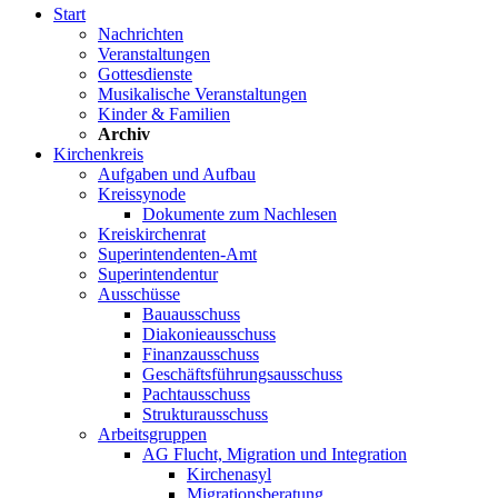
Start
Nachrichten
Veranstaltungen
Gottesdienste
Musikalische Veranstaltungen
Kinder & Familien
Archiv
Kirchenkreis
Aufgaben und Aufbau
Kreissynode
Dokumente zum Nachlesen
Kreiskirchenrat
Superintendenten-Amt
Superintendentur
Ausschüsse
Bauausschuss
Diakonieausschuss
Finanzausschuss
Geschäftsführungsausschuss
Pachtausschuss
Strukturausschuss
Arbeitsgruppen
AG Flucht, Migration und Integration
Kirchenasyl
Migrationsberatung