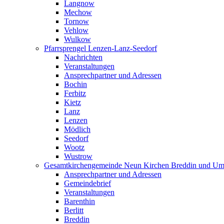
Langnow
Mechow
Tornow
Vehlow
Wulkow
Pfarrsprengel Lenzen-Lanz-Seedorf
Nachrichten
Veranstaltungen
Ansprechpartner und Adressen
Bochin
Ferbitz
Kietz
Lanz
Lenzen
Mödlich
Seedorf
Wootz
Wustrow
Gesamtkirchengemeinde Neun Kirchen Breddin und Um
Ansprechpartner und Adressen
Gemeindebrief
Veranstaltungen
Barenthin
Berlitt
Breddin