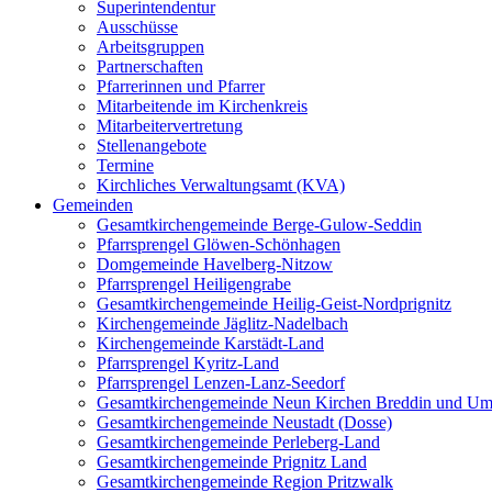
Superintendentur
Ausschüsse
Arbeitsgruppen
Partnerschaften
Pfarrerinnen und Pfarrer
Mitarbeitende im Kirchenkreis
Mitarbeitervertretung
Stellenangebote
Termine
Kirchliches Verwaltungsamt (KVA)
Gemeinden
Gesamtkirchengemeinde Berge-Gulow-Seddin
Pfarrsprengel Glöwen-Schönhagen
Domgemeinde Havelberg-Nitzow
Pfarrsprengel Heiligengrabe
Gesamtkirchengemeinde Heilig-Geist-Nordprignitz
Kirchengemeinde Jäglitz-Nadelbach
Kirchengemeinde Karstädt-Land
Pfarrsprengel Kyritz-Land
Pfarrsprengel Lenzen-Lanz-Seedorf
Gesamtkirchengemeinde Neun Kirchen Breddin und Um
Gesamtkirchengemeinde Neustadt (Dosse)
Gesamtkirchengemeinde Perleberg-Land
Gesamtkirchengemeinde Prignitz Land
Gesamtkirchengemeinde Region Pritzwalk