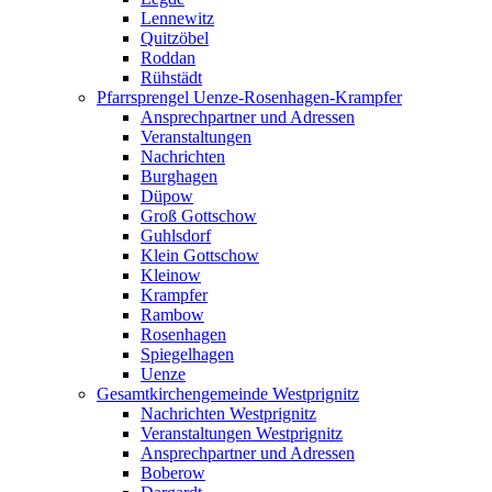
Lennewitz
Quitzöbel
Roddan
Rühstädt
Pfarrsprengel Uenze-Rosenhagen-Krampfer
Ansprechpartner und Adressen
Veranstaltungen
Nachrichten
Burghagen
Düpow
Groß Gottschow
Guhlsdorf
Klein Gottschow
Kleinow
Krampfer
Rambow
Rosenhagen
Spiegelhagen
Uenze
Gesamtkirchengemeinde Westprignitz
Nachrichten Westprignitz
Veranstaltungen Westprignitz
Ansprechpartner und Adressen
Boberow