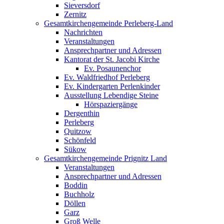
Sieversdorf
Zernitz
Gesamtkirchengemeinde Perleberg-Land
Nachrichten
Veranstaltungen
Ansprechpartner und Adressen
Kantorat der St. Jacobi Kirche
Ev. Posaunenchor
Ev. Waldfriedhof Perleberg
Ev. Kindergarten Perlenkinder
Ausstellung Lebendige Steine
Hörspaziergänge
Dergenthin
Perleberg
Quitzow
Schönfeld
Sükow
Gesamtkirchengemeinde Prignitz Land
Veranstaltungen
Ansprechpartner und Adressen
Boddin
Buchholz
Döllen
Garz
Groß Welle