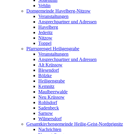
Söllenthin
Vehlin
Domgemeinde Havelberg-Nitzow
Veranstaltungen
Ansprechpartner und Adressen
Havelberg
Jederitz
Nitzow
Toppel
Pfarrsprengel Heiligengrabe
Veranstaltungen
Ansprechpartner und Adressen
Alt Krüssow
Blesendorf
Bölzke
Heiligengrabe
Kemnitz
Maulbeerwalde
Neu Krüssow
Rohlsdorf
Sadenbeck
Sarnow
Wilmersdorf
Gesamtkirchengemeinde Heilig-Geist-Nordprignitz
Nachrichten