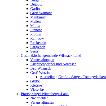
Dargardt
Deibow
Garlin
Groß Warnow
Mankmuß
Mellen
Milow
Pinnow
Pröttlin
Rambow
Reckenzin
Sargleben
Seetz
Gesamtkirchengemeinde Wilsnack Land
Veranstaltungen
Ansprechpartner und Adressen
Bad Wilsnack
Groß Werzin
Ausstellung Grüfte - Särge - Totengedenken
Grube
Kletzke
Viesecke
Pfarrsprengel Wittenberge-Land
Nachrichten
Veranstaltungen