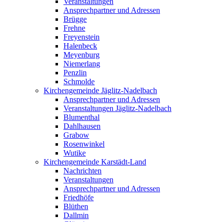
Veranstaltungen
Ansprechpartner und Adressen
Brügge
Frehne
Freyenstein
Halenbeck
Meyenburg
Niemerlang
Penzlin
Schmolde
Kirchengemeinde Jäglitz-Nadelbach
Ansprechpartner und Adressen
Veranstaltungen Jäglitz-Nadelbach
Blumenthal
Dahlhausen
Grabow
Rosenwinkel
Wutike
Kirchengemeinde Karstädt-Land
Nachrichten
Veranstaltungen
Ansprechpartner und Adressen
Friedhöfe
Blüthen
Dallmin