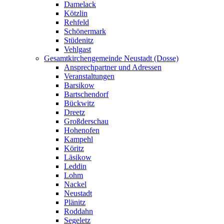
Damelack
Kötzlin
Rehfeld
Schönermark
Stüdenitz
Vehlgast
Gesamtkirchengemeinde Neustadt (Dosse)
Ansprechpartner und Adressen
Veranstaltungen
Barsikow
Bartschendorf
Bückwitz
Dreetz
Großderschau
Hohenofen
Kampehl
Köritz
Läsikow
Leddin
Lohm
Nackel
Neustadt
Plänitz
Roddahn
Segeletz