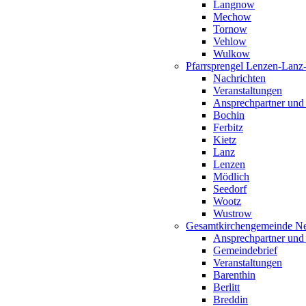
Langnow
Mechow
Tornow
Vehlow
Wulkow
Pfarrsprengel Lenzen-Lanz
Nachrichten
Veranstaltungen
Ansprechpartner und
Bochin
Ferbitz
Kietz
Lanz
Lenzen
Mödlich
Seedorf
Wootz
Wustrow
Gesamtkirchengemeinde Ne
Ansprechpartner und
Gemeindebrief
Veranstaltungen
Barenthin
Berlitt
Breddin