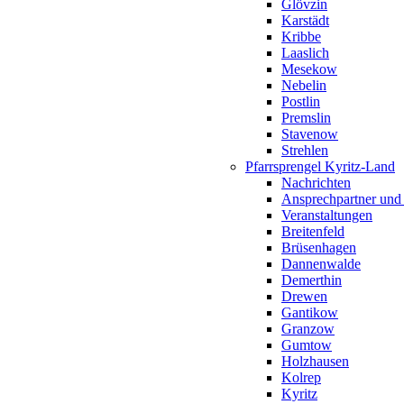
Glövzin
Karstädt
Kribbe
Laaslich
Mesekow
Nebelin
Postlin
Premslin
Stavenow
Strehlen
Pfarrsprengel Kyritz-Land
Nachrichten
Ansprechpartner und
Veranstaltungen
Breitenfeld
Brüsenhagen
Dannenwalde
Demerthin
Drewen
Gantikow
Granzow
Gumtow
Holzhausen
Kolrep
Kyritz