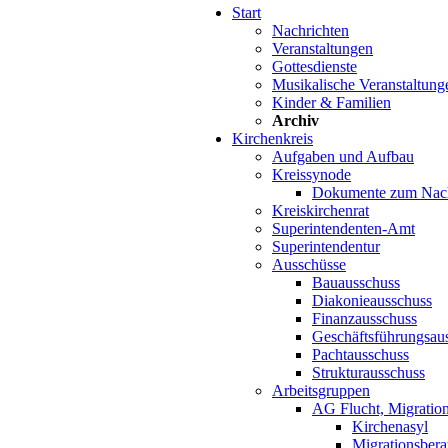
Start
Nachrichten
Veranstaltungen
Gottesdienste
Musikalische Veranstaltung
Kinder & Familien
Archiv
Kirchenkreis
Aufgaben und Aufbau
Kreissynode
Dokumente zum Nac
Kreiskirchenrat
Superintendenten-Amt
Superintendentur
Ausschüsse
Bauausschuss
Diakonieausschuss
Finanzausschuss
Geschäftsführungsau
Pachtausschuss
Strukturausschuss
Arbeitsgruppen
AG Flucht, Migration
Kirchenasyl
Migrationsbera