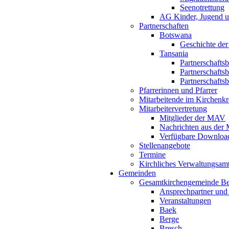
Seenotrettung
AG Kinder, Jugend u
Partnerschaften
Botswana
Geschichte der
Tansania
Partnerschafts
Partnerschafts
Partnerschafts
Pfarrerinnen und Pfarrer
Mitarbeitende im Kirchenkr
Mitarbeitervertretung
Mitglieder der MAV
Nachrichten aus de
Verfügbare Downloa
Stellenangebote
Termine
Kirchliches Verwaltungsa
Gemeinden
Gesamtkirchengemeinde B
Ansprechpartner und
Veranstaltungen
Baek
Berge
Bresch