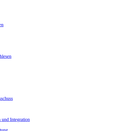
en
hlesen
sschuss
 und Integration
tung