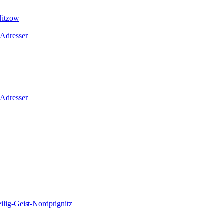
Nitzow
 Adressen
e
 Adressen
lig-Geist-Nordprignitz