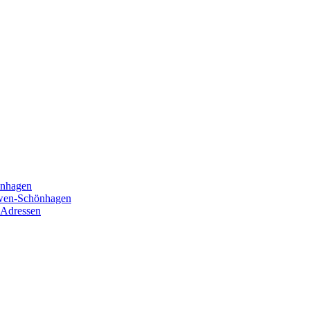
önhagen
öwen-Schönhagen
 Adressen