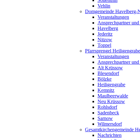
Söllenthin
Vehlin
Domgemeinde Havelberg-
Veranstaltungen
Ansprechpartner und
Havelberg
Jederitz
Nitzow
Toppel
Pfarrsprengel Heiligengrab
Veranstaltungen
Ansprechpartner und
Alt Krüssow
Blesendorf
Bölzke
Heiligengrabe
Kemnitz
Maulbeerwalde
Neu Krüssow
Rohlsdorf
Sadenbeck
Sarnow
Wilmersdorf
Gesamtkirchengemeinde Hei
Nachrichten