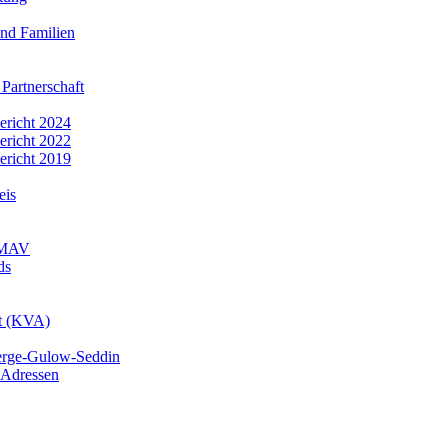
nd Familien
 Partnerschaft
bericht 2024
bericht 2022
bericht 2019
eis
r MAV
ds
mt (KVA)
erge-Gulow-Seddin
 Adressen