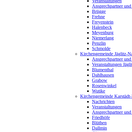
Veranstaltungen
Ansprechpartner und
Brügge
Frehne
Freyenstein
Halenbeck
Meyenburg
Niemerlang
Penzlin
Schmolde
Kirchengemeinde Jäglitz-N
Ansprechpartner und
Veranstaltungen Jägl
Blumenthal
Dahlhausen
Grabow
Rosenwinkel
Wutike
Kirchengemeinde Karstädt
Nachrichten
Veranstaltungen
Ansprechpartner und
Friedhöfe
Blüthen
Dallmin