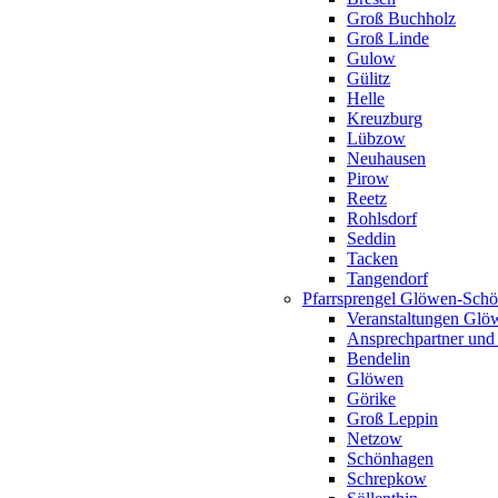
Groß Buchholz
Groß Linde
Gulow
Gülitz
Helle
Kreuzburg
Lübzow
Neuhausen
Pirow
Reetz
Rohlsdorf
Seddin
Tacken
Tangendorf
Pfarrsprengel Glöwen-Sch
Veranstaltungen Gl
Ansprechpartner und
Bendelin
Glöwen
Görike
Groß Leppin
Netzow
Schönhagen
Schrepkow