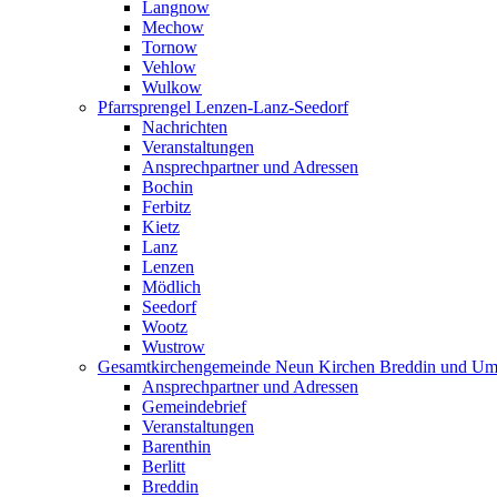
Langnow
Mechow
Tornow
Vehlow
Wulkow
Pfarrsprengel Lenzen-Lanz-Seedorf
Nachrichten
Veranstaltungen
Ansprechpartner und Adressen
Bochin
Ferbitz
Kietz
Lanz
Lenzen
Mödlich
Seedorf
Wootz
Wustrow
Gesamtkirchengemeinde Neun Kirchen Breddin und Um
Ansprechpartner und Adressen
Gemeindebrief
Veranstaltungen
Barenthin
Berlitt
Breddin