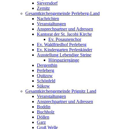
Sieversdorf
Zernitz
Gesamtkirchengemeinde Perleberg-Land
Nachrichten
Veranstaltungen
Ansprechpartner und Adressen
Kantorat der St. Jacobi Kirche
Ev. Posaunenchor
Ev. Waldfriedhof Perleberg
Ev. Kindergarten Perlenkinder
Ausstellung Lebendige Steine
Hörspaziergänge
Dergenthin
Perleberg
Quitzow
Schönfeld
Sükow
Gesamtkirchengemeinde Prignitz Land
Veranstaltungen
Ansprechpartner und Adressen
Boddin
Buchholz
Döllen
Garz
Groß Welle