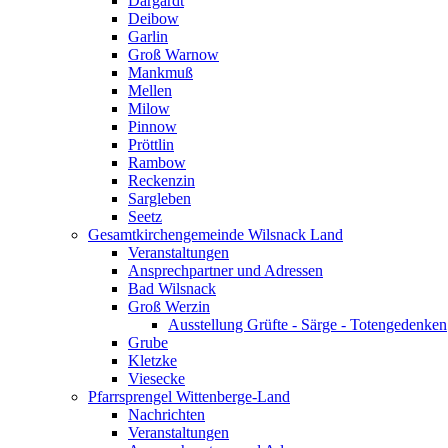
Dargardt
Deibow
Garlin
Groß Warnow
Mankmuß
Mellen
Milow
Pinnow
Pröttlin
Rambow
Reckenzin
Sargleben
Seetz
Gesamtkirchengemeinde Wilsnack Land
Veranstaltungen
Ansprechpartner und Adressen
Bad Wilsnack
Groß Werzin
Ausstellung Grüfte - Särge - Totengedenken
Grube
Kletzke
Viesecke
Pfarrsprengel Wittenberge-Land
Nachrichten
Veranstaltungen