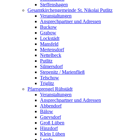
Steffenshagen
Gesamtkirchengemeinde St. Nikolai Putlitz
Veranstaltungen
Ansprechpartner und Adressen
Buckow
Grabow
Lockstädt
Mansfeld
Mertensdorf
Nettelbeck
Putlitz
Silmersdorf
Stepenitz / Marienfließ
Telschow
Triglitz
Pfarrsprengel Rühstädt
Veranstaltungen
Ansprechpartner und Adressen
Abbendorf
Bälow
Gnevsdorf
Groß Lüben
Hinzdorf
Klein Lüben
Legde