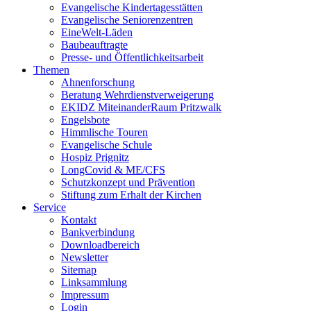
Evangelische Kindertagesstätten
Evangelische Seniorenzentren
EineWelt-Läden
Baubeauftragte
Presse- und Öffentlichkeitsarbeit
Themen
Ahnenforschung
Beratung Wehrdienstverweigerung
EKIDZ MiteinanderRaum Pritzwalk
Engelsbote
Himmlische Touren
Evangelische Schule
Hospiz Prignitz
LongCovid & ME/CFS
Schutzkonzept und Prävention
Stiftung zum Erhalt der Kirchen
Service
Kontakt
Bankverbindung
Downloadbereich
Newsletter
Sitemap
Linksammlung
Impressum
Login