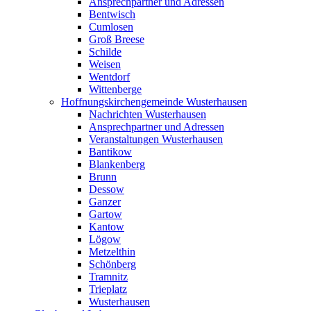
Ansprechpartner und Adressen
Bentwisch
Cumlosen
Groß Breese
Schilde
Weisen
Wentdorf
Wittenberge
Hoffnungskirchengemeinde Wusterhausen
Nachrichten Wusterhausen
Ansprechpartner und Adressen
Veranstaltungen Wusterhausen
Bantikow
Blankenberg
Brunn
Dessow
Ganzer
Gartow
Kantow
Lögow
Metzelthin
Schönberg
Tramnitz
Trieplatz
Wusterhausen