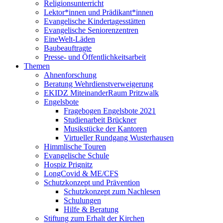
Religionsunterricht
Lektor*innen und Prädikant*innen
Evangelische Kindertagesstätten
Evangelische Seniorenzentren
EineWelt-Läden
Baubeauftragte
Presse- und Öffentlichkeitsarbeit
Themen
Ahnenforschung
Beratung Wehrdienstverweigerung
EKIDZ MiteinanderRaum Pritzwalk
Engelsbote
Fragebogen Engelsbote 2021
Studienarbeit Brückner
Musikstücke der Kantoren
Virtueller Rundgang Wusterhausen
Himmlische Touren
Evangelische Schule
Hospiz Prignitz
LongCovid & ME/CFS
Schutzkonzept und Prävention
Schutzkonzept zum Nachlesen
Schulungen
Hilfe & Beratung
Stiftung zum Erhalt der Kirchen