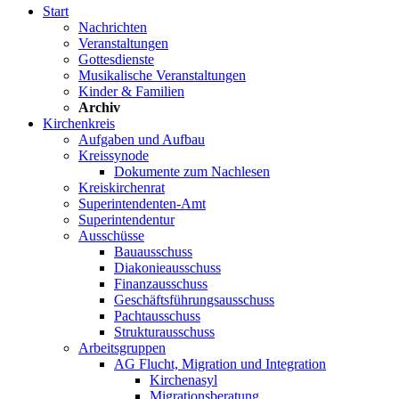
Start
Nachrichten
Veranstaltungen
Gottesdienste
Musikalische Veranstaltungen
Kinder & Familien
Archiv
Kirchenkreis
Aufgaben und Aufbau
Kreissynode
Dokumente zum Nachlesen
Kreiskirchenrat
Superintendenten-Amt
Superintendentur
Ausschüsse
Bauausschuss
Diakonieausschuss
Finanzausschuss
Geschäftsführungsausschuss
Pachtausschuss
Strukturausschuss
Arbeitsgruppen
AG Flucht, Migration und Integration
Kirchenasyl
Migrationsberatung