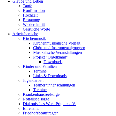
Glaube und Leben
Taufe
Konfirmation
Hochzeit
Bestattung
Wiedereintritt
Geistliche Worte
Arbeitsbereiche
Kirchenmusik
Kirchenmusikalische Vielfalt
Chöre und Instrumentalgruppen
Musikalische Veranstaltungen
Projekt "Orgelklang"
Downloads
Kinder und Familien
Termine
Links & Downloads
Jugendarbeit
Teamer*innenschulungen
Termine
Krankenhausseelsorge
Notfallseelsorge
Diakonisches Werk Prignitz e.V.
Ehrenamt
Friedhofsbeauftragter