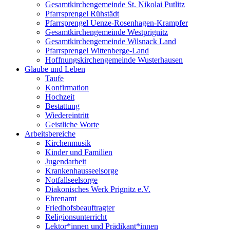
Gesamtkirchengemeinde St. Nikolai Putlitz
Pfarrsprengel Rühstädt
Pfarrsprengel Uenze-Rosenhagen-Krampfer
Gesamtkirchengemeinde Westprignitz
Gesamtkirchengemeinde Wilsnack Land
Pfarrsprengel Wittenberge-Land
Hoffnungskirchengemeinde Wusterhausen
Glaube und Leben
Taufe
Konfirmation
Hochzeit
Bestattung
Wiedereintritt
Geistliche Worte
Arbeitsbereiche
Kirchenmusik
Kinder und Familien
Jugendarbeit
Krankenhausseelsorge
Notfallseelsorge
Diakonisches Werk Prignitz e.V.
Ehrenamt
Friedhofsbeauftragter
Religionsunterricht
Lektor*innen und Prädikant*innen