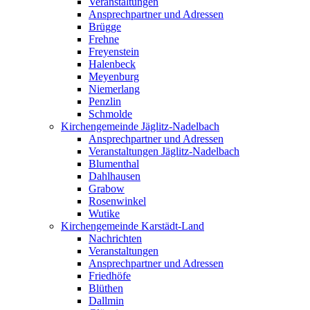
Veranstaltungen
Ansprechpartner und Adressen
Brügge
Frehne
Freyenstein
Halenbeck
Meyenburg
Niemerlang
Penzlin
Schmolde
Kirchengemeinde Jäglitz-Nadelbach
Ansprechpartner und Adressen
Veranstaltungen Jäglitz-Nadelbach
Blumenthal
Dahlhausen
Grabow
Rosenwinkel
Wutike
Kirchengemeinde Karstädt-Land
Nachrichten
Veranstaltungen
Ansprechpartner und Adressen
Friedhöfe
Blüthen
Dallmin