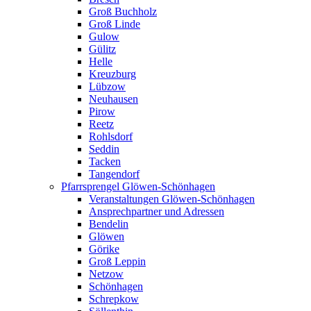
Groß Buchholz
Groß Linde
Gulow
Gülitz
Helle
Kreuzburg
Lübzow
Neuhausen
Pirow
Reetz
Rohlsdorf
Seddin
Tacken
Tangendorf
Pfarrsprengel Glöwen-Schönhagen
Veranstaltungen Glöwen-Schönhagen
Ansprechpartner und Adressen
Bendelin
Glöwen
Görike
Groß Leppin
Netzow
Schönhagen
Schrepkow