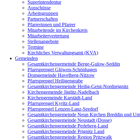
Superintendentur
Ausschüsse
Arbeitsgruppen
Partnerschaften
Pfarrerinnen und Pfarrer
Mitarbeitende im Kirchenkreis
Mitarbeitervertretung
Stellenangebote
Termine
Kirchliches Verwaltungsamt (KVA)
Gemeinden
Gesamtkirchengemeinde Berge-Gulow-Seddin
Pfarrsprengel Glöwen-Schönhagen
Domgemeinde Havelberg-Nitzow
Pfarrsprengel Heiligengrabe
Gesamtkirchengemeinde Heilig-Geist-Nordprignitz
Kirchengemeinde Jäglitz-Nadelbach
Kirchengemeinde Karstädt-Land
Pfarrsprengel Kyritz-Land
Pfarrsprengel Lenzen-Lanz-Seedorf
Gesamtkirchengemeinde Neun Kirchen Breddin und Um
Gesamtkirchengemeinde Neustadt (Dosse)
Gesamtkirchengemeinde Perleberg-Land
Gesamtkirchengemeinde Prignitz Land
Gesamtkirchengemeinde Region Pritzwalk