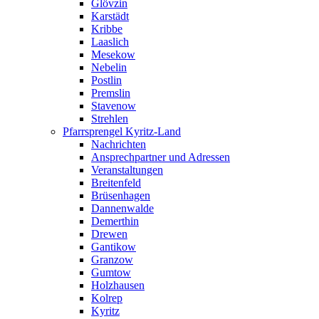
Glövzin
Karstädt
Kribbe
Laaslich
Mesekow
Nebelin
Postlin
Premslin
Stavenow
Strehlen
Pfarrsprengel Kyritz-Land
Nachrichten
Ansprechpartner und Adressen
Veranstaltungen
Breitenfeld
Brüsenhagen
Dannenwalde
Demerthin
Drewen
Gantikow
Granzow
Gumtow
Holzhausen
Kolrep
Kyritz