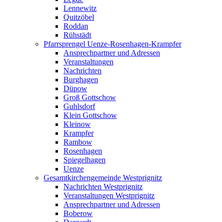
Lennewitz
Quitzöbel
Roddan
Rühstädt
Pfarrsprengel Uenze-Rosenhagen-Krampfer
Ansprechpartner und Adressen
Veranstaltungen
Nachrichten
Burghagen
Düpow
Groß Gottschow
Guhlsdorf
Klein Gottschow
Kleinow
Krampfer
Rambow
Rosenhagen
Spiegelhagen
Uenze
Gesamtkirchengemeinde Westprignitz
Nachrichten Westprignitz
Veranstaltungen Westprignitz
Ansprechpartner und Adressen
Boberow