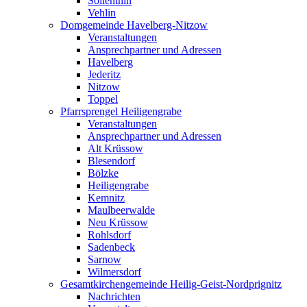
Söllenthin
Vehlin
Domgemeinde Havelberg-Nitzow
Veranstaltungen
Ansprechpartner und Adressen
Havelberg
Jederitz
Nitzow
Toppel
Pfarrsprengel Heiligengrabe
Veranstaltungen
Ansprechpartner und Adressen
Alt Krüssow
Blesendorf
Bölzke
Heiligengrabe
Kemnitz
Maulbeerwalde
Neu Krüssow
Rohlsdorf
Sadenbeck
Sarnow
Wilmersdorf
Gesamtkirchengemeinde Heilig-Geist-Nordprignitz
Nachrichten