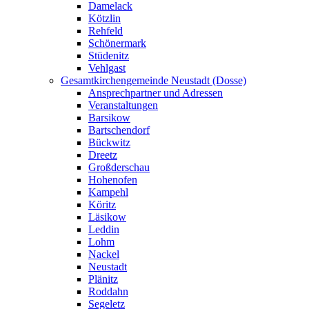
Damelack
Kötzlin
Rehfeld
Schönermark
Stüdenitz
Vehlgast
Gesamtkirchengemeinde Neustadt (Dosse)
Ansprechpartner und Adressen
Veranstaltungen
Barsikow
Bartschendorf
Bückwitz
Dreetz
Großderschau
Hohenofen
Kampehl
Köritz
Läsikow
Leddin
Lohm
Nackel
Neustadt
Plänitz
Roddahn
Segeletz