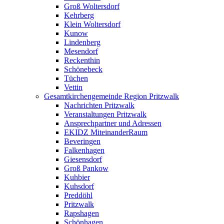
Groß Woltersdorf
Kehrberg
Klein Woltersdorf
Kunow
Lindenberg
Mesendorf
Reckenthin
Schönebeck
Tüchen
Vettin
Gesamtkirchengemeinde Region Pritzwalk
Nachrichten Pritzwalk
Veranstaltungen Pritzwalk
Ansprechpartner und Adressen
EKIDZ MiteinanderRaum
Beveringen
Falkenhagen
Giesensdorf
Groß Pankow
Kuhbier
Kuhsdorf
Preddöhl
Pritzwalk
Rapshagen
Schönhagen