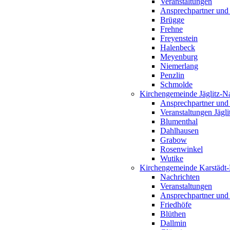
Veranstaltungen
Ansprechpartner und
Brügge
Frehne
Freyenstein
Halenbeck
Meyenburg
Niemerlang
Penzlin
Schmolde
Kirchengemeinde Jäglitz-N
Ansprechpartner und
Veranstaltungen Jägl
Blumenthal
Dahlhausen
Grabow
Rosenwinkel
Wutike
Kirchengemeinde Karstädt
Nachrichten
Veranstaltungen
Ansprechpartner und
Friedhöfe
Blüthen
Dallmin