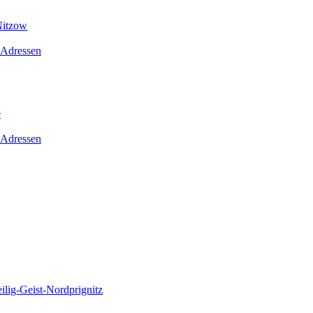
Nitzow
 Adressen
e
 Adressen
lig-Geist-Nordprignitz