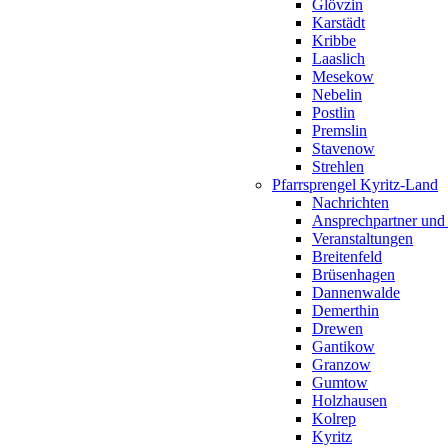
Glövzin
Karstädt
Kribbe
Laaslich
Mesekow
Nebelin
Postlin
Premslin
Stavenow
Strehlen
Pfarrsprengel Kyritz-Land
Nachrichten
Ansprechpartner und
Veranstaltungen
Breitenfeld
Brüsenhagen
Dannenwalde
Demerthin
Drewen
Gantikow
Granzow
Gumtow
Holzhausen
Kolrep
Kyritz