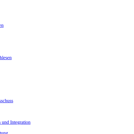
en
hlesen
sschuss
 und Integration
tung