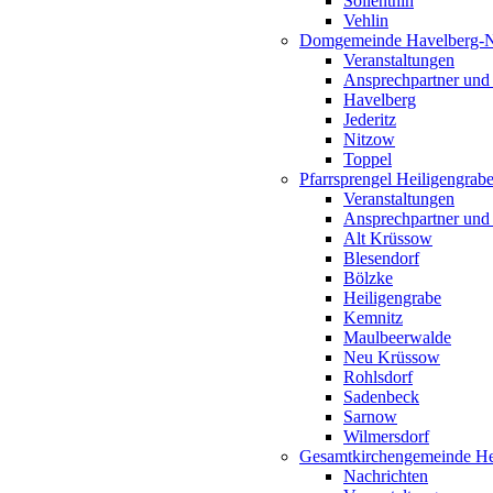
Söllenthin
Vehlin
Domgemeinde Havelberg-
Veranstaltungen
Ansprechpartner und
Havelberg
Jederitz
Nitzow
Toppel
Pfarrsprengel Heiligengrab
Veranstaltungen
Ansprechpartner und
Alt Krüssow
Blesendorf
Bölzke
Heiligengrabe
Kemnitz
Maulbeerwalde
Neu Krüssow
Rohlsdorf
Sadenbeck
Sarnow
Wilmersdorf
Gesamtkirchengemeinde Hei
Nachrichten