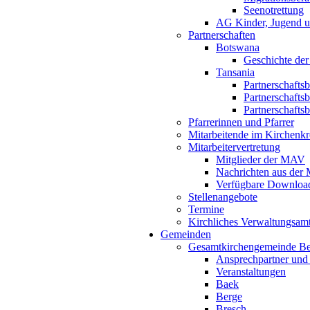
Seenotrettung
AG Kinder, Jugend u
Partnerschaften
Botswana
Geschichte der
Tansania
Partnerschafts
Partnerschafts
Partnerschafts
Pfarrerinnen und Pfarrer
Mitarbeitende im Kirchenkr
Mitarbeitervertretung
Mitglieder der MAV
Nachrichten aus de
Verfügbare Downloa
Stellenangebote
Termine
Kirchliches Verwaltungsa
Gemeinden
Gesamtkirchengemeinde B
Ansprechpartner und
Veranstaltungen
Baek
Berge
Bresch