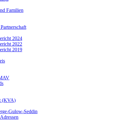
nd Familien
 Partnerschaft
bericht 2024
bericht 2022
bericht 2019
eis
r MAV
ds
mt (KVA)
erge-Gulow-Seddin
 Adressen