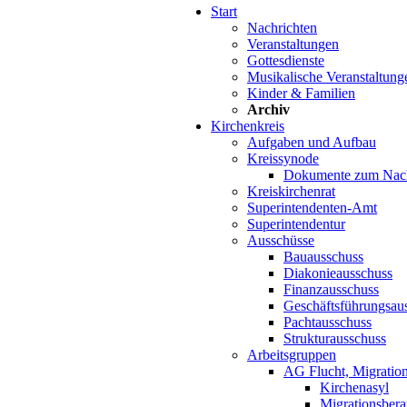
Start
Nachrichten
Veranstaltungen
Gottesdienste
Musikalische Veranstaltung
Kinder & Familien
Archiv
Kirchenkreis
Aufgaben und Aufbau
Kreissynode
Dokumente zum Nac
Kreiskirchenrat
Superintendenten-Amt
Superintendentur
Ausschüsse
Bauausschuss
Diakonieausschuss
Finanzausschuss
Geschäftsführungsau
Pachtausschuss
Strukturausschuss
Arbeitsgruppen
AG Flucht, Migration
Kirchenasyl
Migrationsbera