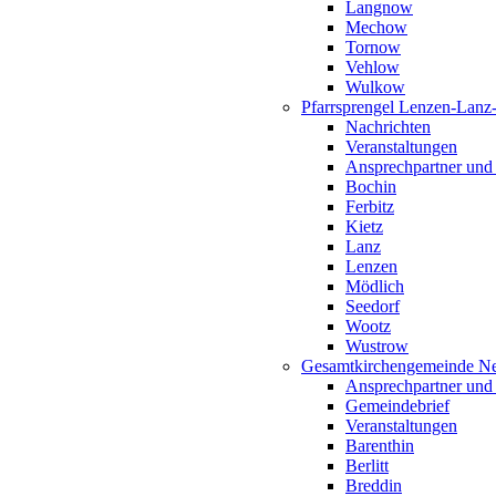
Langnow
Mechow
Tornow
Vehlow
Wulkow
Pfarrsprengel Lenzen-Lanz
Nachrichten
Veranstaltungen
Ansprechpartner und
Bochin
Ferbitz
Kietz
Lanz
Lenzen
Mödlich
Seedorf
Wootz
Wustrow
Gesamtkirchengemeinde Ne
Ansprechpartner und
Gemeindebrief
Veranstaltungen
Barenthin
Berlitt
Breddin