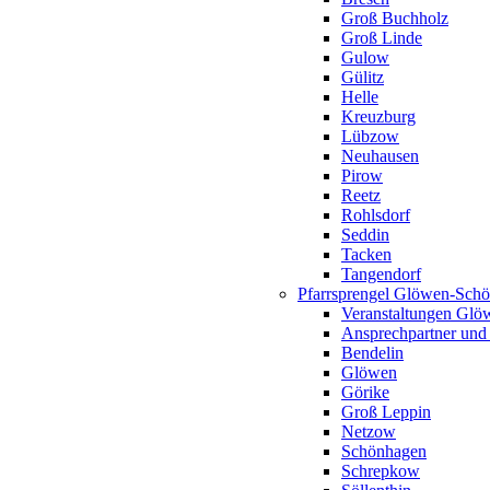
Groß Buchholz
Groß Linde
Gulow
Gülitz
Helle
Kreuzburg
Lübzow
Neuhausen
Pirow
Reetz
Rohlsdorf
Seddin
Tacken
Tangendorf
Pfarrsprengel Glöwen-Sch
Veranstaltungen Gl
Ansprechpartner und
Bendelin
Glöwen
Görike
Groß Leppin
Netzow
Schönhagen
Schrepkow