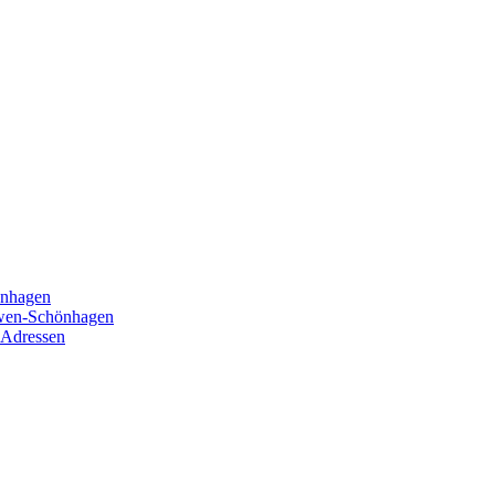
önhagen
öwen-Schönhagen
 Adressen