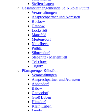
Steffenshagen
Gesamtkirchengemeinde St. Nikolai Putlitz
Veranstaltungen
Ansprechpartner und Adressen
Buckow
Grabow
Lockstädt
Mansfeld
Mertensdorf
Nettelbeck
Putlitz
Silmersdorf
Stepenitz / Marienfließ
Telschow
Triglitz
Pfarrsprengel Rühstädt
Veranstaltungen
Ansprechpartner und Adressen
Abbendorf
Bälow
Gnevsdorf
Groß Lüben
Hinzdorf
Klein Lüben
Legde