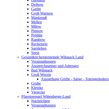
Dargardt
Deibow
Garlin
Groß Warnow
Mankmuß
Mellen
Milow
Pinnow
Pröttlin
Rambow
Reckenzin
Sargleben
Seetz
Gesamtkirchengemeinde Wilsnack Land
Veranstaltungen
Ansprechpartner und Adressen
Bad Wilsnack
Groß Werzin
Ausstellung Grüfte - Särge - Totengedenken
Grube
Kletzke
Viesecke
Pfarrsprengel Wittenberge-Land
Nachrichten
Veranstaltungen