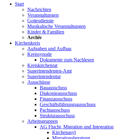
Start
Nachrichten
Veranstaltungen
Gottesdienste
Musikalische Veranstaltungen
Kinder & Familien
Archiv
Kirchenkreis
Aufgaben und Aufbau
Kreissynode
Dokumente zum Nachlesen
Kreiskirchenrat
Superintendenten-Amt
Superintendentur
Ausschüsse
Bauausschuss
Diakonieausschuss
Finanzausschuss
Geschäftsführungsausschuss
Pachtausschuss
Strukturausschuss
Arbeitsgruppen
AG Flucht, Migration und Integration
Kirchenasyl
Migrationsberatung