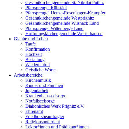
Gesamtkirchengemeinde St. Nikolai Putlitz
Pfarrsprengel Rühstädt
Pfarrsprengel Uenze-Rosenhagen-Krampfer
Gesamtkirchengemeinde Westprignitz
Gesamtkirchengemeinde Wilsnack Land
Pfarrsprengel Wittenberge-Land
Hoffnungskirchengemeinde Wusterhausen
Glaube und Leben
Taufe
Konfirmation
Hochzeit
Bestattung
Wiedereintritt
Geistliche Worte
Arbeitsbereiche
Kirchenmusik
Kinder und Familien
Jugendarbeit
Krankenhausseelsorge
Notfallseelsorge
Diakonisches Werk Prignitz e.V.
Ehrenamt
Friedhofsbeauftragter
Religionsunterricht
Lektor*innen und Prädikant*innen