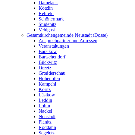
Damelack
Kötzlin
Rehfeld
Schönermark
Stüdenitz
Vehlgast
Gesamtkirchengemeinde Neustadt (Dosse)
Ansprechpartner und Adressen
Veranstaltungen
Barsikow
Bartschendorf
Bückwitz
Dreetz
Großderschau
Hohenofen
Kampehl
Köritz
Läsikow
Leddin
Lohm
Nackel
Neustadt
Plänitz
Roddahn
Segeletz