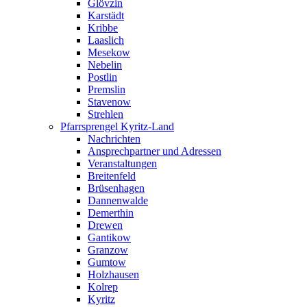
Glövzin
Karstädt
Kribbe
Laaslich
Mesekow
Nebelin
Postlin
Premslin
Stavenow
Strehlen
Pfarrsprengel Kyritz-Land
Nachrichten
Ansprechpartner und Adressen
Veranstaltungen
Breitenfeld
Brüsenhagen
Dannenwalde
Demerthin
Drewen
Gantikow
Granzow
Gumtow
Holzhausen
Kolrep
Kyritz