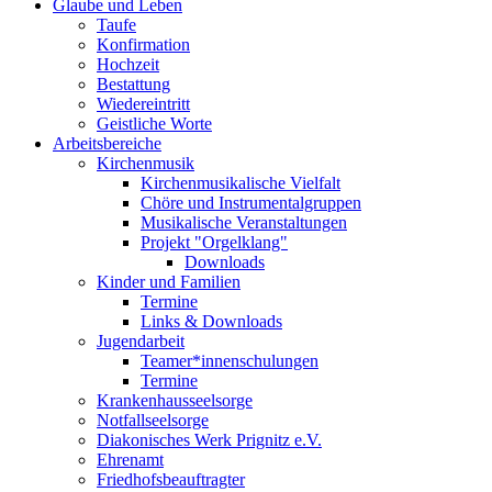
Glaube und Leben
Taufe
Konfirmation
Hochzeit
Bestattung
Wiedereintritt
Geistliche Worte
Arbeitsbereiche
Kirchenmusik
Kirchenmusikalische Vielfalt
Chöre und Instrumentalgruppen
Musikalische Veranstaltungen
Projekt "Orgelklang"
Downloads
Kinder und Familien
Termine
Links & Downloads
Jugendarbeit
Teamer*innenschulungen
Termine
Krankenhausseelsorge
Notfallseelsorge
Diakonisches Werk Prignitz e.V.
Ehrenamt
Friedhofsbeauftragter