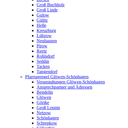
Groß Buchholz
Groß Linde
Gulow
Gülitz
Helle
Kreuzburg
Lübzow
Neuhausen
Pirow
Reetz
Rohlsdorf
Seddin
Tacken
Tangendorf
Pfarrsprengel Glöwen-Schönhagen
Veranstaltungen Glöwen-Schönhagen
Ansprechpartner und Adressen
Bendelin
Glöwen
Görike
Groß Leppin
Netzow
Schönhagen
Schrepkow