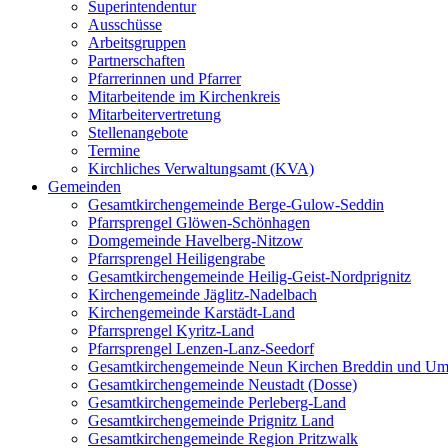
Superintendentur
Ausschüsse
Arbeitsgruppen
Partnerschaften
Pfarrerinnen und Pfarrer
Mitarbeitende im Kirchenkreis
Mitarbeitervertretung
Stellenangebote
Termine
Kirchliches Verwaltungsamt (KVA)
Gemeinden
Gesamtkirchengemeinde Berge-Gulow-Seddin
Pfarrsprengel Glöwen-Schönhagen
Domgemeinde Havelberg-Nitzow
Pfarrsprengel Heiligengrabe
Gesamtkirchengemeinde Heilig-Geist-Nordprignitz
Kirchengemeinde Jäglitz-Nadelbach
Kirchengemeinde Karstädt-Land
Pfarrsprengel Kyritz-Land
Pfarrsprengel Lenzen-Lanz-Seedorf
Gesamtkirchengemeinde Neun Kirchen Breddin und Um
Gesamtkirchengemeinde Neustadt (Dosse)
Gesamtkirchengemeinde Perleberg-Land
Gesamtkirchengemeinde Prignitz Land
Gesamtkirchengemeinde Region Pritzwalk