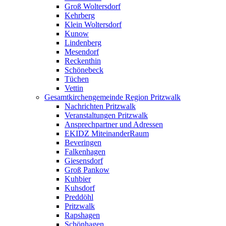
Groß Woltersdorf
Kehrberg
Klein Woltersdorf
Kunow
Lindenberg
Mesendorf
Reckenthin
Schönebeck
Tüchen
Vettin
Gesamtkirchengemeinde Region Pritzwalk
Nachrichten Pritzwalk
Veranstaltungen Pritzwalk
Ansprechpartner und Adressen
EKIDZ MiteinanderRaum
Beveringen
Falkenhagen
Giesensdorf
Groß Pankow
Kuhbier
Kuhsdorf
Preddöhl
Pritzwalk
Rapshagen
Schönhagen