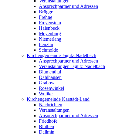
Veranstaltungen
Ansprechpartner und Adressen
Brügge
Frehne
Freyenstein
Halenbeck
Meyenburg
Niemerlang
Penzlin
Schmolde
Kirchengemeinde Jäglitz-Nadelbach
Ansprechpartner und Adressen
Veranstaltungen Jäglitz-Nadelbach
Blumenthal
Dahlhausen
Grabow
Rosenwinkel
Wutike
Kirchengemeinde Karstädt-Land
Nachrichten
Veranstaltungen
Ansprechpartner und Adressen
Friedhöfe
Blüthen
Dallmin