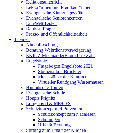
Religionsunterricht
Lektor*innen und Prädikant*innen
Evangelische Kindertagesstätten
Evangelische Seniorenzentren
EineWelt-Läden
Baubeauftragte
Presse- und Öffentlichkeitsarbeit
Themen
Ahnenforschung
Beratung Wehrdienstverweigerung
EKIDZ MiteinanderRaum Pritzwalk
Engelsbote
Fragebogen Engelsbote 2021
Studienarbeit Brückner
Musikstücke der Kantoren
Virtueller Rundgang Wusterhausen
Himmlische Touren
Evangelische Schule
Hospiz Prignitz
LongCovid & ME/CFS
Schutzkonzept und Prävention
Schutzkonzept zum Nachlesen
Schulungen
Hilfe & Beratung
Stiftung zum Erhalt der Kirchen