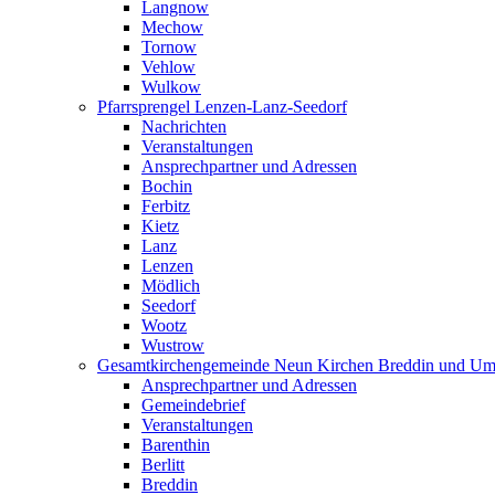
Langnow
Mechow
Tornow
Vehlow
Wulkow
Pfarrsprengel Lenzen-Lanz-Seedorf
Nachrichten
Veranstaltungen
Ansprechpartner und Adressen
Bochin
Ferbitz
Kietz
Lanz
Lenzen
Mödlich
Seedorf
Wootz
Wustrow
Gesamtkirchengemeinde Neun Kirchen Breddin und Um
Ansprechpartner und Adressen
Gemeindebrief
Veranstaltungen
Barenthin
Berlitt
Breddin