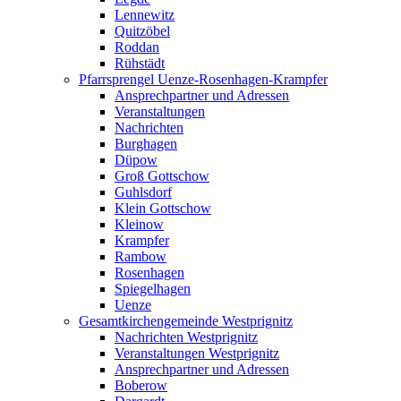
Lennewitz
Quitzöbel
Roddan
Rühstädt
Pfarrsprengel Uenze-Rosenhagen-Krampfer
Ansprechpartner und Adressen
Veranstaltungen
Nachrichten
Burghagen
Düpow
Groß Gottschow
Guhlsdorf
Klein Gottschow
Kleinow
Krampfer
Rambow
Rosenhagen
Spiegelhagen
Uenze
Gesamtkirchengemeinde Westprignitz
Nachrichten Westprignitz
Veranstaltungen Westprignitz
Ansprechpartner und Adressen
Boberow