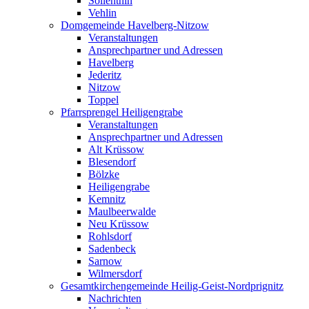
Söllenthin
Vehlin
Domgemeinde Havelberg-Nitzow
Veranstaltungen
Ansprechpartner und Adressen
Havelberg
Jederitz
Nitzow
Toppel
Pfarrsprengel Heiligengrabe
Veranstaltungen
Ansprechpartner und Adressen
Alt Krüssow
Blesendorf
Bölzke
Heiligengrabe
Kemnitz
Maulbeerwalde
Neu Krüssow
Rohlsdorf
Sadenbeck
Sarnow
Wilmersdorf
Gesamtkirchengemeinde Heilig-Geist-Nordprignitz
Nachrichten