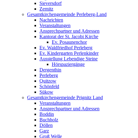
Sieversdorf
Zernitz
Gesamtkirchengemeinde Perleberg-Land
Nachrichten
Veranstaltungen
Ansprechpartner und Adressen
Kantorat der St. Jacobi Kirche
Ev. Posaunenchor
Ev. Waldfriedhof Perleberg
Ev. Kindergarten Perlenkinder
Ausstellung Lebendige Steine
Hörspaziergänge
Dergenthin
Perleberg
Quitzow
Schönfeld
Sükow
Gesamtkirchengemeinde Prignitz Land
Veranstaltungen
Ansprechpartner und Adressen
Boddin
Buchholz
Döllen
Garz
Groß Welle