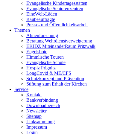
Evangelische Kindertagesstätten
Evangelische Seniorenzentren
EineWelt-Läden
Baubeauftragte
Presse- und Öffentlichkeitsarbeit
Themen
Ahnenforschung
Beratung Wehrdienstverweigerung
EKIDZ MiteinanderRaum Pritzwalk
Engelsbote
Himmlische Touren
Evangelische Schule
Hospiz Prignitz
LongCovid & ME/CFS
Schutzkonzept und Prävention
Stiftung zum Erhalt der Kirchen
Service
Kontakt
Bankverbindung
Downloadbereich
Newsletter
Sitemap
Linksammlung
Impressum
Login