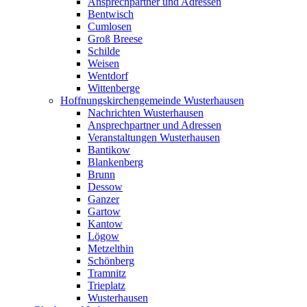
Ansprechpartner und Adressen
Bentwisch
Cumlosen
Groß Breese
Schilde
Weisen
Wentdorf
Wittenberge
Hoffnungskirchengemeinde Wusterhausen
Nachrichten Wusterhausen
Ansprechpartner und Adressen
Veranstaltungen Wusterhausen
Bantikow
Blankenberg
Brunn
Dessow
Ganzer
Gartow
Kantow
Lögow
Metzelthin
Schönberg
Tramnitz
Trieplatz
Wusterhausen