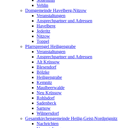
Söllenthin
Vehlin
Domgemeinde Havelberg-Nitzow
Veranstaltungen
Ansprechpartner und Adressen
Havelberg
Jederitz
Nitzow
Toppel
Pfarrsprengel Heiligengrabe
Veranstaltungen
Ansprechpartner und Adressen
Alt Krüssow
Blesendorf
Bölzke
Heiligengrabe
Kemnitz
Maulbeerwalde
Neu Krüssow
Rohlsdorf
Sadenbeck
Sarnow
Wilmersdorf
Gesamtkirchengemeinde Heilig-Geist-Nordprignitz
Nachrichten