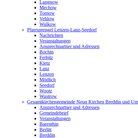
Langnow
Mechow
Tornow
Vehlow
Wulkow
Pfarrsprengel Lenzen-Lanz-Seedorf
Nachrichten
Veranstaltungen
Ansprechpartner und Adressen
Bochin
Ferbitz
Kietz
Lanz
Lenzen
Mödlich
Seedorf
Wootz
Wustrow
Gesamtkirchengemeinde Neun Kirchen Breddin und Um
Ansprechpartner und Adressen
Gemeindebrief
Veranstaltungen
Barenthin
Berlitt
Breddin