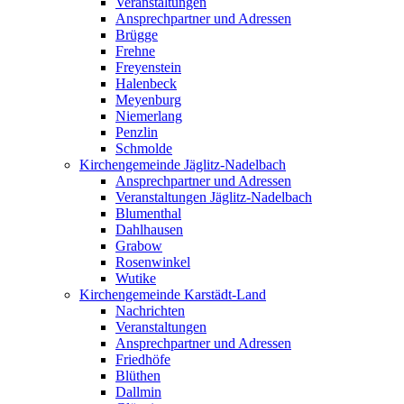
Veranstaltungen
Ansprechpartner und Adressen
Brügge
Frehne
Freyenstein
Halenbeck
Meyenburg
Niemerlang
Penzlin
Schmolde
Kirchengemeinde Jäglitz-Nadelbach
Ansprechpartner und Adressen
Veranstaltungen Jäglitz-Nadelbach
Blumenthal
Dahlhausen
Grabow
Rosenwinkel
Wutike
Kirchengemeinde Karstädt-Land
Nachrichten
Veranstaltungen
Ansprechpartner und Adressen
Friedhöfe
Blüthen
Dallmin