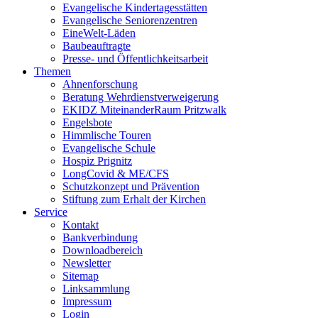
Evangelische Kindertagesstätten
Evangelische Seniorenzentren
EineWelt-Läden
Baubeauftragte
Presse- und Öffentlichkeitsarbeit
Themen
Ahnenforschung
Beratung Wehrdienstverweigerung
EKIDZ MiteinanderRaum Pritzwalk
Engelsbote
Himmlische Touren
Evangelische Schule
Hospiz Prignitz
LongCovid & ME/CFS
Schutzkonzept und Prävention
Stiftung zum Erhalt der Kirchen
Service
Kontakt
Bankverbindung
Downloadbereich
Newsletter
Sitemap
Linksammlung
Impressum
Login