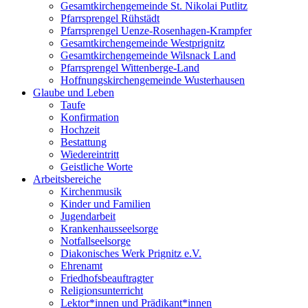
Gesamtkirchengemeinde St. Nikolai Putlitz
Pfarrsprengel Rühstädt
Pfarrsprengel Uenze-Rosenhagen-Krampfer
Gesamtkirchengemeinde Westprignitz
Gesamtkirchengemeinde Wilsnack Land
Pfarrsprengel Wittenberge-Land
Hoffnungskirchengemeinde Wusterhausen
Glaube und Leben
Taufe
Konfirmation
Hochzeit
Bestattung
Wiedereintritt
Geistliche Worte
Arbeitsbereiche
Kirchenmusik
Kinder und Familien
Jugendarbeit
Krankenhausseelsorge
Notfallseelsorge
Diakonisches Werk Prignitz e.V.
Ehrenamt
Friedhofsbeauftragter
Religionsunterricht
Lektor*innen und Prädikant*innen