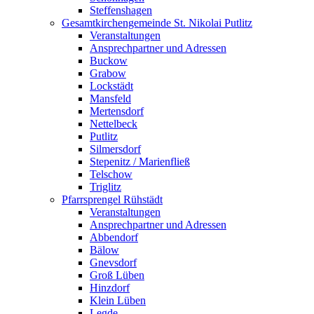
Steffenshagen
Gesamtkirchengemeinde St. Nikolai Putlitz
Veranstaltungen
Ansprechpartner und Adressen
Buckow
Grabow
Lockstädt
Mansfeld
Mertensdorf
Nettelbeck
Putlitz
Silmersdorf
Stepenitz / Marienfließ
Telschow
Triglitz
Pfarrsprengel Rühstädt
Veranstaltungen
Ansprechpartner und Adressen
Abbendorf
Bälow
Gnevsdorf
Groß Lüben
Hinzdorf
Klein Lüben
Legde