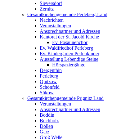
Sieversdorf
Zernitz
Gesamtkirchengemeinde Perleberg-Land
Nachrichten
Veranstaltungen
Ansprechpartner und Adressen
Kantorat der St. Jacobi Kirche
Ev. Posaunenchor
Ev. Waldfriedhof Perleberg
Ev. Kindergarten Perlenkinder
Ausstellung Lebendige Steine
Hörspaziergänge
Dergenthin
Perleberg
Quitzow
Schönfeld
Sükow
Gesamtkirchengemeinde Prignitz Land
Veranstaltungen
Ansprechpartner und Adressen
Boddin
Buchholz
Döllen
Garz
Groß Welle