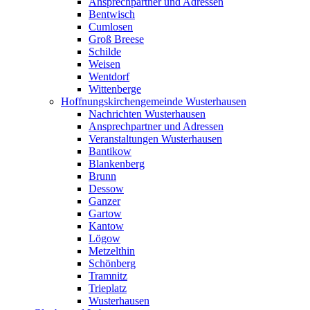
Ansprechpartner und Adressen
Bentwisch
Cumlosen
Groß Breese
Schilde
Weisen
Wentdorf
Wittenberge
Hoffnungskirchengemeinde Wusterhausen
Nachrichten Wusterhausen
Ansprechpartner und Adressen
Veranstaltungen Wusterhausen
Bantikow
Blankenberg
Brunn
Dessow
Ganzer
Gartow
Kantow
Lögow
Metzelthin
Schönberg
Tramnitz
Trieplatz
Wusterhausen