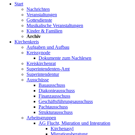
Start
Nachrichten
Veranstaltungen
Gottesdienste
Musikalische Veranstaltungen
Kinder & Familien
Archiv
Kirchenkreis
Aufgaben und Aufbau
Kreissynode
Dokumente zum Nachlesen
Kreiskirchenrat
Superintendenten-Amt
Superintendentur
Ausschüsse
Bauausschuss
Diakonieausschuss
Finanzausschuss
Geschäftsführungsausschuss
Pachtausschuss
Strukturausschuss
Arbeitsgruppen
AG Flucht, Migration und Integration
Kirchenasyl
Migrationsberatung