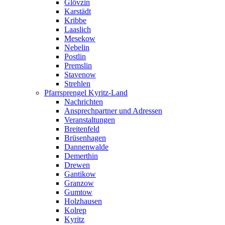
Glövzin
Karstädt
Kribbe
Laaslich
Mesekow
Nebelin
Postlin
Premslin
Stavenow
Strehlen
Pfarrsprengel Kyritz-Land
Nachrichten
Ansprechpartner und Adressen
Veranstaltungen
Breitenfeld
Brüsenhagen
Dannenwalde
Demerthin
Drewen
Gantikow
Granzow
Gumtow
Holzhausen
Kolrep
Kyritz