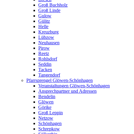
Groß Buchholz
Groß Linde
Gulow
Gülitz
Helle
Kreuzburg
Lübzow
Neuhausen
Pirow
Reetz
Rohlsdorf
Seddin
Tacken
Tangendorf
Pfarrsprengel Glöwen-Schönhagen
Veranstaltungen Glöwen-Schönhagen
Ansprechpartner und Adressen
Bendelin
Glöwen
Görike
Groß Leppin
Netzow
Schönhagen
Schrepkow