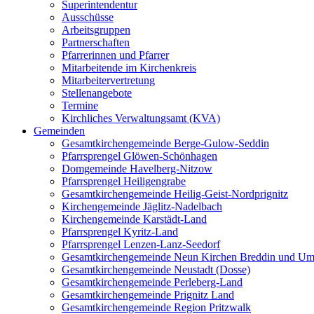
Superintendentur
Ausschüsse
Arbeitsgruppen
Partnerschaften
Pfarrerinnen und Pfarrer
Mitarbeitende im Kirchenkreis
Mitarbeitervertretung
Stellenangebote
Termine
Kirchliches Verwaltungsamt (KVA)
Gemeinden
Gesamtkirchengemeinde Berge-Gulow-Seddin
Pfarrsprengel Glöwen-Schönhagen
Domgemeinde Havelberg-Nitzow
Pfarrsprengel Heiligengrabe
Gesamtkirchengemeinde Heilig-Geist-Nordprignitz
Kirchengemeinde Jäglitz-Nadelbach
Kirchengemeinde Karstädt-Land
Pfarrsprengel Kyritz-Land
Pfarrsprengel Lenzen-Lanz-Seedorf
Gesamtkirchengemeinde Neun Kirchen Breddin und Um
Gesamtkirchengemeinde Neustadt (Dosse)
Gesamtkirchengemeinde Perleberg-Land
Gesamtkirchengemeinde Prignitz Land
Gesamtkirchengemeinde Region Pritzwalk