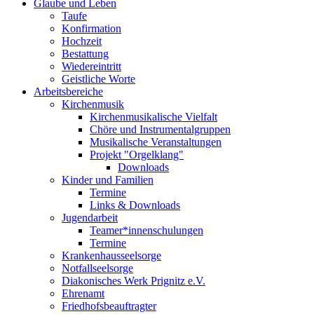
Glaube und Leben
Taufe
Konfirmation
Hochzeit
Bestattung
Wiedereintritt
Geistliche Worte
Arbeitsbereiche
Kirchenmusik
Kirchenmusikalische Vielfalt
Chöre und Instrumentalgruppen
Musikalische Veranstaltungen
Projekt "Orgelklang"
Downloads
Kinder und Familien
Termine
Links & Downloads
Jugendarbeit
Teamer*innenschulungen
Termine
Krankenhausseelsorge
Notfallseelsorge
Diakonisches Werk Prignitz e.V.
Ehrenamt
Friedhofsbeauftragter