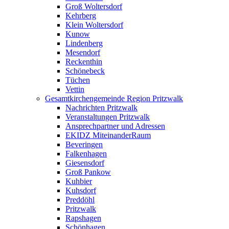
Groß Woltersdorf
Kehrberg
Klein Woltersdorf
Kunow
Lindenberg
Mesendorf
Reckenthin
Schönebeck
Tüchen
Vettin
Gesamtkirchengemeinde Region Pritzwalk
Nachrichten Pritzwalk
Veranstaltungen Pritzwalk
Ansprechpartner und Adressen
EKIDZ MiteinanderRaum
Beveringen
Falkenhagen
Giesensdorf
Groß Pankow
Kuhbier
Kuhsdorf
Preddöhl
Pritzwalk
Rapshagen
Schönhagen