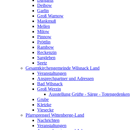
Dargardt
Deibow
Garlin
Groß Warnow
Mankmuß
Mellen
Milow
Pinnow
Pröttlin
Rambow
Reckenzin
Sargleben
Seetz
Gesamtkirchengemeinde Wilsnack Land
Veranstaltungen
Ansprechpartner und Adressen
Bad Wilsnack
Groß Werzin
Ausstellung Grüfte - Särge - Totengedenken
Grube
Kletzke
Viesecke
Pfarrsprengel Wittenberge-Land
Nachrichten
Veranstaltungen