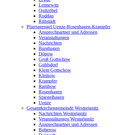
Lennewitz
Quitzöbel
Roddan
Rühstädt
Pfarrsprengel Uenze-Rosenhagen-Krampfer
Ansprechpartner und Adressen
Veranstaltungen
Nachrichten
Burghagen
Düpow
Groß Gottschow
Guhlsdorf
Klein Gottschow
Kleinow
Krampfer
Rambow
Rosenhagen
Spiegelhagen
Uenze
Gesamtkirchengemeinde Westprignitz
Nachrichten Westprignitz
Veranstaltungen Westprignitz
Ansprechpartner und Adressen
Boberow