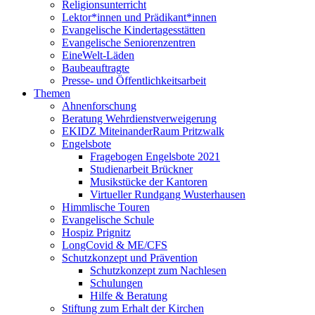
Religionsunterricht
Lektor*innen und Prädikant*innen
Evangelische Kindertagesstätten
Evangelische Seniorenzentren
EineWelt-Läden
Baubeauftragte
Presse- und Öffentlichkeitsarbeit
Themen
Ahnenforschung
Beratung Wehrdienstverweigerung
EKIDZ MiteinanderRaum Pritzwalk
Engelsbote
Fragebogen Engelsbote 2021
Studienarbeit Brückner
Musikstücke der Kantoren
Virtueller Rundgang Wusterhausen
Himmlische Touren
Evangelische Schule
Hospiz Prignitz
LongCovid & ME/CFS
Schutzkonzept und Prävention
Schutzkonzept zum Nachlesen
Schulungen
Hilfe & Beratung
Stiftung zum Erhalt der Kirchen