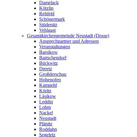
Damelack
Kötzlin
Rehfeld
Schönermark
Stüdenitz
Vehlgast
Gesamtkirchengemeinde Neustadt (Dosse)
Ansprechpartner und Adressen
Veranstaltungen
Barsikow
Bartschendorf
Bückwitz
Dreetz
Großderschau
Hohenofen
Kampehl
Köritz
Läsikow
Leddin
Lohm
Nackel
Neustadt
Plänitz
Roddahn
Segeletz