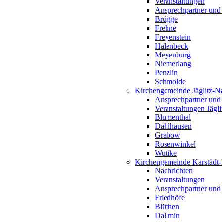
Veranstaltungen
Ansprechpartner und
Brügge
Frehne
Freyenstein
Halenbeck
Meyenburg
Niemerlang
Penzlin
Schmolde
Kirchengemeinde Jäglitz-N
Ansprechpartner und
Veranstaltungen Jägl
Blumenthal
Dahlhausen
Grabow
Rosenwinkel
Wutike
Kirchengemeinde Karstädt
Nachrichten
Veranstaltungen
Ansprechpartner und
Friedhöfe
Blüthen
Dallmin