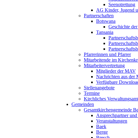
Seenotrettung
AG Kinder, Jugend u
Partnerschaften
Botswana
Geschichte der
Tansania
Partnerschafts
Partnerschafts
Partnerschafts
Pfarrerinnen und Pfarrer
Mitarbeitende im Kirchenkr
Mitarbeitervertretung
Mitglieder der MAV
Nachrichten aus de
Verfügbare Downloa
Stellenangebote
Termine
Kirchliches Verwaltungsa
Gemeinden
Gesamtkirchengemeinde B
Ansprechpartner und
Veranstaltungen
Baek
Berge
Bresch