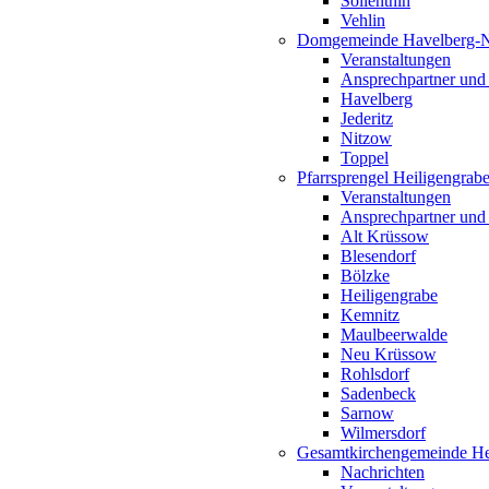
Söllenthin
Vehlin
Domgemeinde Havelberg-
Veranstaltungen
Ansprechpartner und
Havelberg
Jederitz
Nitzow
Toppel
Pfarrsprengel Heiligengrab
Veranstaltungen
Ansprechpartner und
Alt Krüssow
Blesendorf
Bölzke
Heiligengrabe
Kemnitz
Maulbeerwalde
Neu Krüssow
Rohlsdorf
Sadenbeck
Sarnow
Wilmersdorf
Gesamtkirchengemeinde Hei
Nachrichten