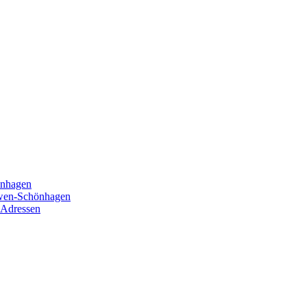
önhagen
öwen-Schönhagen
 Adressen