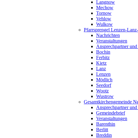
Langnow
Mechow
Tornow
Vehlow
Wulkow
Pfarrsprengel Lenzen-Lanz
Nachrichten
Veranstaltungen
Ansprechpartner und
Bochin
Ferbitz
Kietz
Lanz
Lenzen
Mödlich
Seedorf
Wootz
Wustrow
Gesamtkirchengemeinde Ne
Ansprechpartner und
Gemeindebrief
Veranstaltungen
Barenthin
Berlitt
Breddin