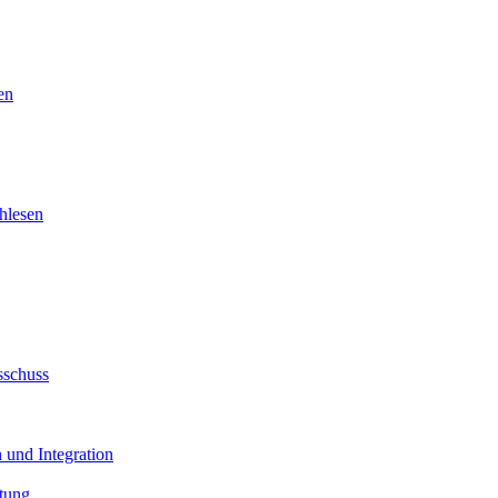
en
hlesen
sschuss
 und Integration
tung