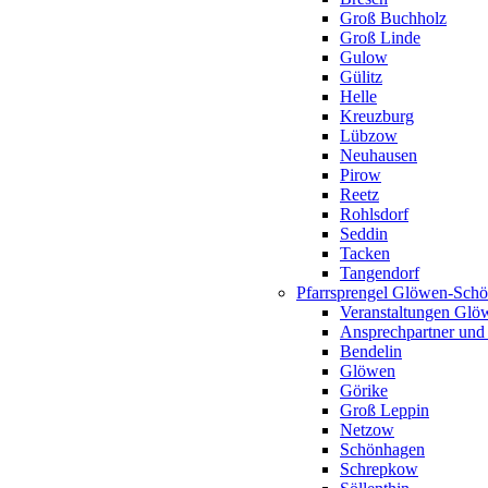
Groß Buchholz
Groß Linde
Gulow
Gülitz
Helle
Kreuzburg
Lübzow
Neuhausen
Pirow
Reetz
Rohlsdorf
Seddin
Tacken
Tangendorf
Pfarrsprengel Glöwen-Sch
Veranstaltungen Gl
Ansprechpartner und
Bendelin
Glöwen
Görike
Groß Leppin
Netzow
Schönhagen
Schrepkow