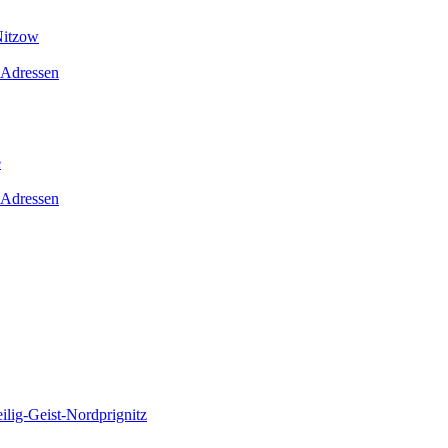
Nitzow
 Adressen
e
 Adressen
lig-Geist-Nordprignitz