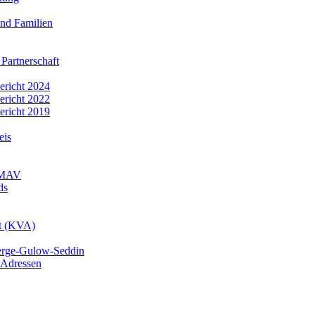
nd Familien
 Partnerschaft
bericht 2024
bericht 2022
bericht 2019
eis
r MAV
ds
mt (KVA)
erge-Gulow-Seddin
 Adressen