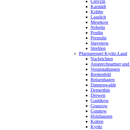
Glövzin
Karstädt
Kribbe
Laaslich
Mesekow
Nebelin
Postlin
Premslin
Stavenow
Strehlen
Pfarrsprengel Kyritz-Land
Nachrichten
Ansprechpartner und
Veranstaltungen
Breitenfeld
Brüsenhagen
Dannenwalde
Demerthin
Drewen
Gantikow
Granzow
Gumtow
Holzhausen
Kolrep
Kyritz