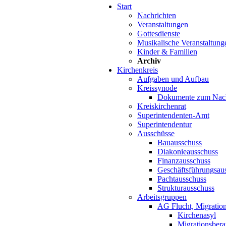
Start
Nachrichten
Veranstaltungen
Gottesdienste
Musikalische Veranstaltung
Kinder & Familien
Archiv
Kirchenkreis
Aufgaben und Aufbau
Kreissynode
Dokumente zum Nac
Kreiskirchenrat
Superintendenten-Amt
Superintendentur
Ausschüsse
Bauausschuss
Diakonieausschuss
Finanzausschuss
Geschäftsführungsau
Pachtausschuss
Strukturausschuss
Arbeitsgruppen
AG Flucht, Migration
Kirchenasyl
Migrationsbera