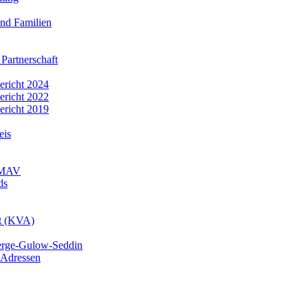
nd Familien
 Partnerschaft
bericht 2024
bericht 2022
bericht 2019
eis
r MAV
ds
mt (KVA)
erge-Gulow-Seddin
 Adressen