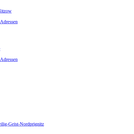
Nitzow
 Adressen
e
 Adressen
lig-Geist-Nordprignitz