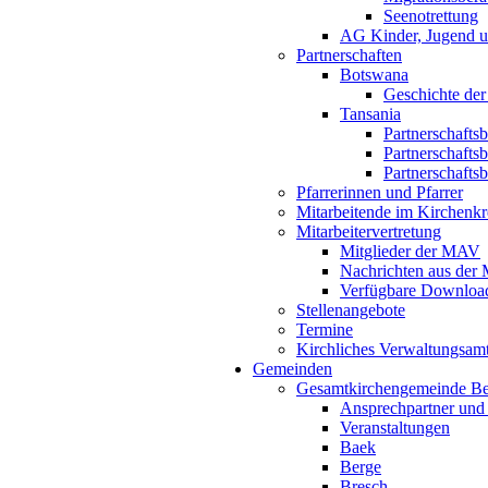
Seenotrettung
AG Kinder, Jugend u
Partnerschaften
Botswana
Geschichte der
Tansania
Partnerschafts
Partnerschafts
Partnerschafts
Pfarrerinnen und Pfarrer
Mitarbeitende im Kirchenkr
Mitarbeitervertretung
Mitglieder der MAV
Nachrichten aus de
Verfügbare Downloa
Stellenangebote
Termine
Kirchliches Verwaltungsa
Gemeinden
Gesamtkirchengemeinde B
Ansprechpartner und
Veranstaltungen
Baek
Berge
Bresch