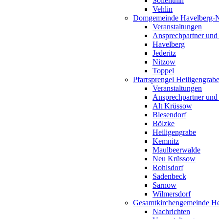
Söllenthin
Vehlin
Domgemeinde Havelberg-
Veranstaltungen
Ansprechpartner und
Havelberg
Jederitz
Nitzow
Toppel
Pfarrsprengel Heiligengrab
Veranstaltungen
Ansprechpartner und
Alt Krüssow
Blesendorf
Bölzke
Heiligengrabe
Kemnitz
Maulbeerwalde
Neu Krüssow
Rohlsdorf
Sadenbeck
Sarnow
Wilmersdorf
Gesamtkirchengemeinde Hei
Nachrichten