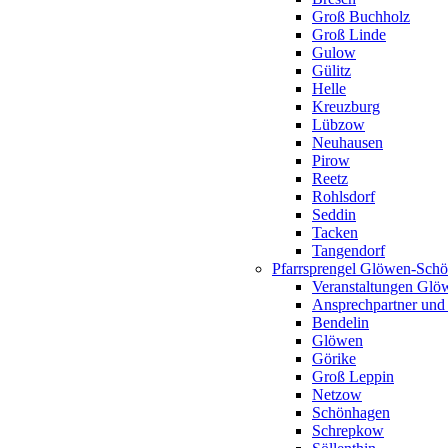
Groß Buchholz
Groß Linde
Gulow
Gülitz
Helle
Kreuzburg
Lübzow
Neuhausen
Pirow
Reetz
Rohlsdorf
Seddin
Tacken
Tangendorf
Pfarrsprengel Glöwen-Sch
Veranstaltungen Gl
Ansprechpartner und
Bendelin
Glöwen
Görike
Groß Leppin
Netzow
Schönhagen
Schrepkow