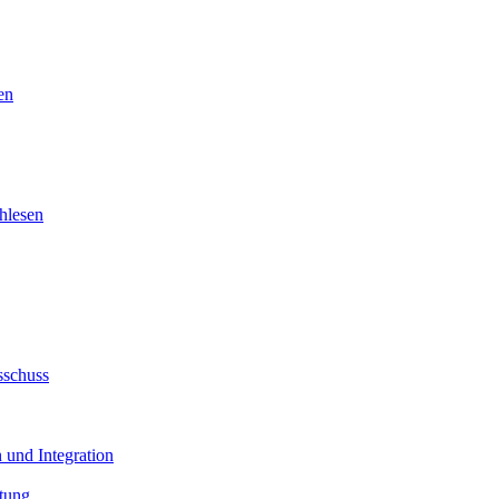
en
hlesen
sschuss
 und Integration
tung