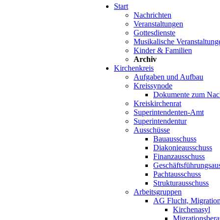
Start
Nachrichten
Veranstaltungen
Gottesdienste
Musikalische Veranstaltung
Kinder & Familien
Archiv
Kirchenkreis
Aufgaben und Aufbau
Kreissynode
Dokumente zum Nac
Kreiskirchenrat
Superintendenten-Amt
Superintendentur
Ausschüsse
Bauausschuss
Diakonieausschuss
Finanzausschuss
Geschäftsführungsau
Pachtausschuss
Strukturausschuss
Arbeitsgruppen
AG Flucht, Migration
Kirchenasyl
Migrationsbera