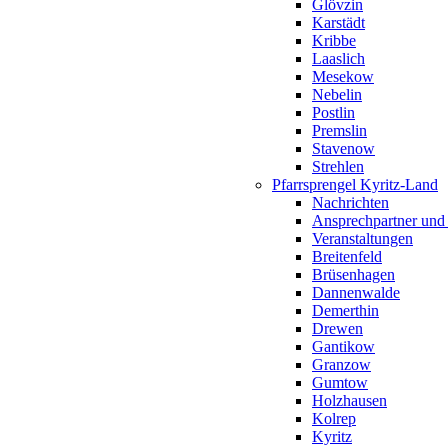
Glövzin
Karstädt
Kribbe
Laaslich
Mesekow
Nebelin
Postlin
Premslin
Stavenow
Strehlen
Pfarrsprengel Kyritz-Land
Nachrichten
Ansprechpartner und
Veranstaltungen
Breitenfeld
Brüsenhagen
Dannenwalde
Demerthin
Drewen
Gantikow
Granzow
Gumtow
Holzhausen
Kolrep
Kyritz