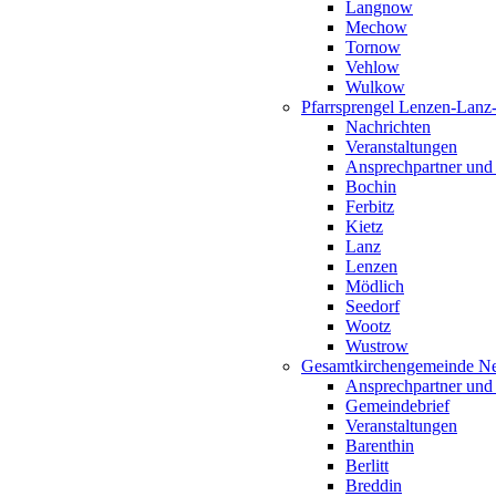
Langnow
Mechow
Tornow
Vehlow
Wulkow
Pfarrsprengel Lenzen-Lanz
Nachrichten
Veranstaltungen
Ansprechpartner und
Bochin
Ferbitz
Kietz
Lanz
Lenzen
Mödlich
Seedorf
Wootz
Wustrow
Gesamtkirchengemeinde Ne
Ansprechpartner und
Gemeindebrief
Veranstaltungen
Barenthin
Berlitt
Breddin