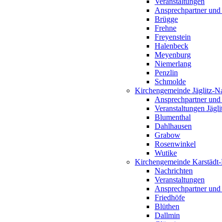
Veranstaltungen
Ansprechpartner und
Brügge
Frehne
Freyenstein
Halenbeck
Meyenburg
Niemerlang
Penzlin
Schmolde
Kirchengemeinde Jäglitz-N
Ansprechpartner und
Veranstaltungen Jägl
Blumenthal
Dahlhausen
Grabow
Rosenwinkel
Wutike
Kirchengemeinde Karstädt
Nachrichten
Veranstaltungen
Ansprechpartner und
Friedhöfe
Blüthen
Dallmin