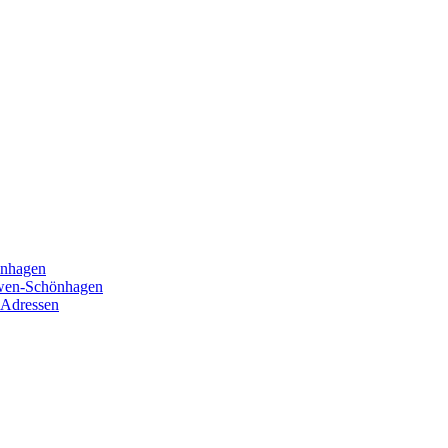
önhagen
öwen-Schönhagen
 Adressen