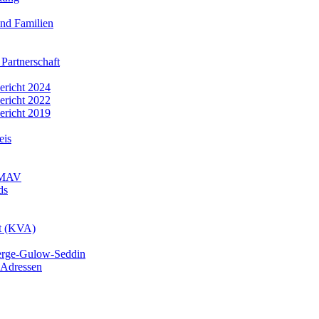
nd Familien
 Partnerschaft
bericht 2024
bericht 2022
bericht 2019
eis
r MAV
ds
mt (KVA)
erge-Gulow-Seddin
 Adressen