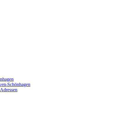
önhagen
öwen-Schönhagen
 Adressen