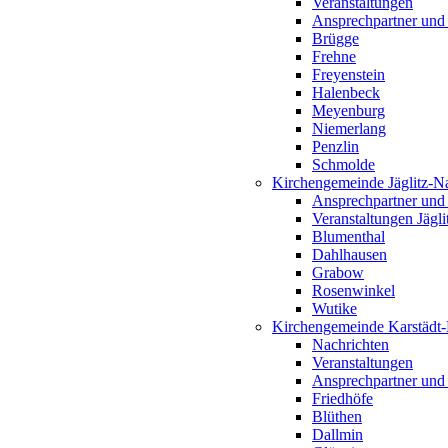
Veranstaltungen
Ansprechpartner und
Brügge
Frehne
Freyenstein
Halenbeck
Meyenburg
Niemerlang
Penzlin
Schmolde
Kirchengemeinde Jäglitz-N
Ansprechpartner und
Veranstaltungen Jägl
Blumenthal
Dahlhausen
Grabow
Rosenwinkel
Wutike
Kirchengemeinde Karstädt
Nachrichten
Veranstaltungen
Ansprechpartner und
Friedhöfe
Blüthen
Dallmin