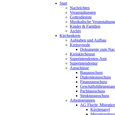
Start
Nachrichten
Veranstaltungen
Gottesdienste
Musikalische Veranstaltung
Kinder & Familien
Archiv
Kirchenkreis
Aufgaben und Aufbau
Kreissynode
Dokumente zum Nac
Kreiskirchenrat
Superintendenten-Amt
Superintendentur
Ausschüsse
Bauausschuss
Diakonieausschuss
Finanzausschuss
Geschäftsführungsau
Pachtausschuss
Strukturausschuss
Arbeitsgruppen
AG Flucht, Migration
Kirchenasyl
Migrationsbera