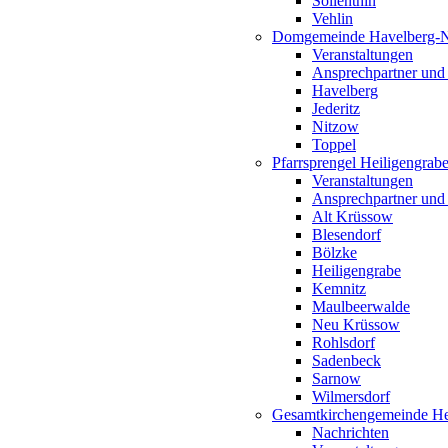
Söllenthin
Vehlin
Domgemeinde Havelberg-
Veranstaltungen
Ansprechpartner und
Havelberg
Jederitz
Nitzow
Toppel
Pfarrsprengel Heiligengrab
Veranstaltungen
Ansprechpartner und
Alt Krüssow
Blesendorf
Bölzke
Heiligengrabe
Kemnitz
Maulbeerwalde
Neu Krüssow
Rohlsdorf
Sadenbeck
Sarnow
Wilmersdorf
Gesamtkirchengemeinde Hei
Nachrichten