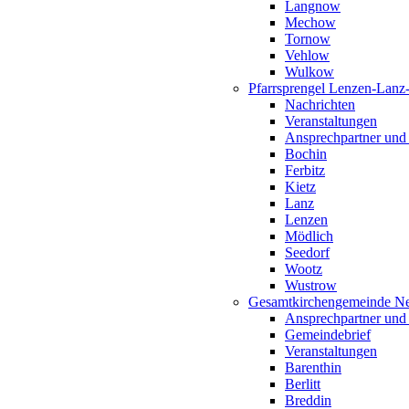
Langnow
Mechow
Tornow
Vehlow
Wulkow
Pfarrsprengel Lenzen-Lanz
Nachrichten
Veranstaltungen
Ansprechpartner und
Bochin
Ferbitz
Kietz
Lanz
Lenzen
Mödlich
Seedorf
Wootz
Wustrow
Gesamtkirchengemeinde Ne
Ansprechpartner und
Gemeindebrief
Veranstaltungen
Barenthin
Berlitt
Breddin