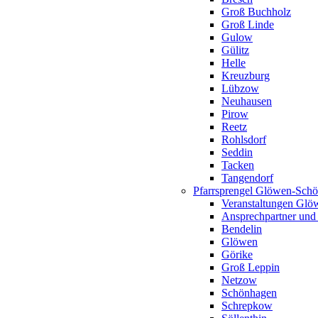
Groß Buchholz
Groß Linde
Gulow
Gülitz
Helle
Kreuzburg
Lübzow
Neuhausen
Pirow
Reetz
Rohlsdorf
Seddin
Tacken
Tangendorf
Pfarrsprengel Glöwen-Sch
Veranstaltungen Gl
Ansprechpartner und
Bendelin
Glöwen
Görike
Groß Leppin
Netzow
Schönhagen
Schrepkow