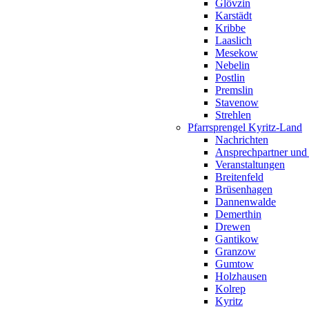
Glövzin
Karstädt
Kribbe
Laaslich
Mesekow
Nebelin
Postlin
Premslin
Stavenow
Strehlen
Pfarrsprengel Kyritz-Land
Nachrichten
Ansprechpartner und
Veranstaltungen
Breitenfeld
Brüsenhagen
Dannenwalde
Demerthin
Drewen
Gantikow
Granzow
Gumtow
Holzhausen
Kolrep
Kyritz