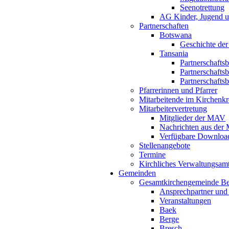
Seenotrettung
AG Kinder, Jugend u
Partnerschaften
Botswana
Geschichte der
Tansania
Partnerschafts
Partnerschafts
Partnerschafts
Pfarrerinnen und Pfarrer
Mitarbeitende im Kirchenkr
Mitarbeitervertretung
Mitglieder der MAV
Nachrichten aus de
Verfügbare Downloa
Stellenangebote
Termine
Kirchliches Verwaltungsa
Gemeinden
Gesamtkirchengemeinde B
Ansprechpartner und
Veranstaltungen
Baek
Berge
Bresch