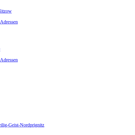
Nitzow
 Adressen
e
 Adressen
lig-Geist-Nordprignitz