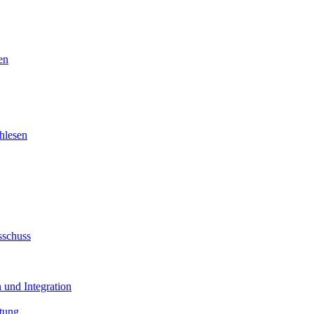
en
hlesen
sschuss
 und Integration
tung