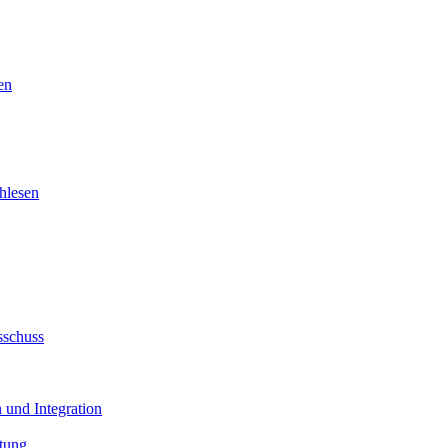
en
hlesen
sschuss
 und Integration
tung