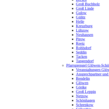
Groß Buchholz
Groß Linde
Gulow
Gülitz
Helle
Kreuzburg
Lübzow
Neuhausen
Pirow
Reetz
Rohlsdorf
Seddin
Tacken
Tangendorf
Pfarrsprengel Glöwen-Sch
Veranstaltungen Gl
Ansprechpartner und
Bendelin
Glöwen
Görike
Groß Leppin
Netzow
Schönhagen
Schrepkow