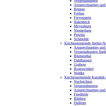
Veranstaltungen
Ansprechpartner und
Brügge
Frehne
Freyenstein
Halenbeck
Meyenburg
Niemerlang
Penzlin
Schmolde
Kirchengemeinde Jäglitz-N
Ansprechpartner und
Veranstaltungen Jägl
Blumenthal
Dahlhausen
Grabow
Rosenwinkel
Wutike
Kirchengemeinde Karstädt
Nachrichten
Veranstaltungen
Ansprechpartner und
Friedhöfe
Blüthen
Dallmin