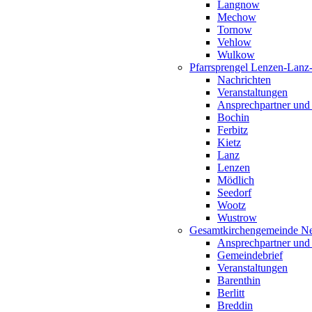
Langnow
Mechow
Tornow
Vehlow
Wulkow
Pfarrsprengel Lenzen-Lanz
Nachrichten
Veranstaltungen
Ansprechpartner und
Bochin
Ferbitz
Kietz
Lanz
Lenzen
Mödlich
Seedorf
Wootz
Wustrow
Gesamtkirchengemeinde Ne
Ansprechpartner und
Gemeindebrief
Veranstaltungen
Barenthin
Berlitt
Breddin