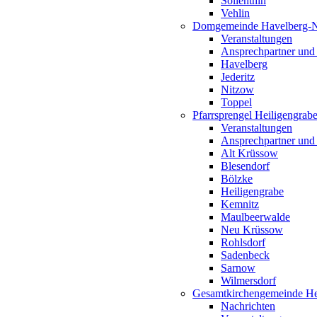
Söllenthin
Vehlin
Domgemeinde Havelberg-
Veranstaltungen
Ansprechpartner und
Havelberg
Jederitz
Nitzow
Toppel
Pfarrsprengel Heiligengrab
Veranstaltungen
Ansprechpartner und
Alt Krüssow
Blesendorf
Bölzke
Heiligengrabe
Kemnitz
Maulbeerwalde
Neu Krüssow
Rohlsdorf
Sadenbeck
Sarnow
Wilmersdorf
Gesamtkirchengemeinde Hei
Nachrichten