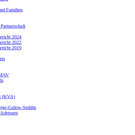
nd Familien
 Partnerschaft
bericht 2024
bericht 2022
bericht 2019
eis
r MAV
ds
mt (KVA)
erge-Gulow-Seddin
 Adressen