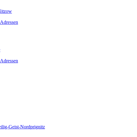
Nitzow
 Adressen
e
 Adressen
lig-Geist-Nordprignitz