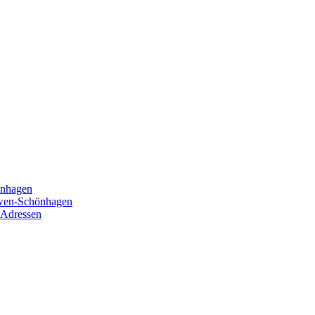
önhagen
öwen-Schönhagen
 Adressen