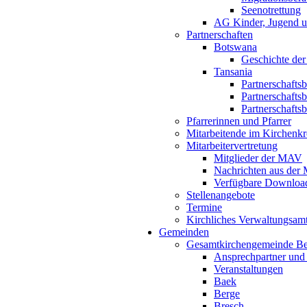
Seenotrettung
AG Kinder, Jugend u
Partnerschaften
Botswana
Geschichte der
Tansania
Partnerschafts
Partnerschafts
Partnerschafts
Pfarrerinnen und Pfarrer
Mitarbeitende im Kirchenkr
Mitarbeitervertretung
Mitglieder der MAV
Nachrichten aus de
Verfügbare Downloa
Stellenangebote
Termine
Kirchliches Verwaltungsa
Gemeinden
Gesamtkirchengemeinde B
Ansprechpartner und
Veranstaltungen
Baek
Berge
Bresch