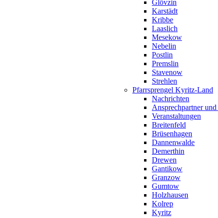
Glövzin
Karstädt
Kribbe
Laaslich
Mesekow
Nebelin
Postlin
Premslin
Stavenow
Strehlen
Pfarrsprengel Kyritz-Land
Nachrichten
Ansprechpartner und
Veranstaltungen
Breitenfeld
Brüsenhagen
Dannenwalde
Demerthin
Drewen
Gantikow
Granzow
Gumtow
Holzhausen
Kolrep
Kyritz