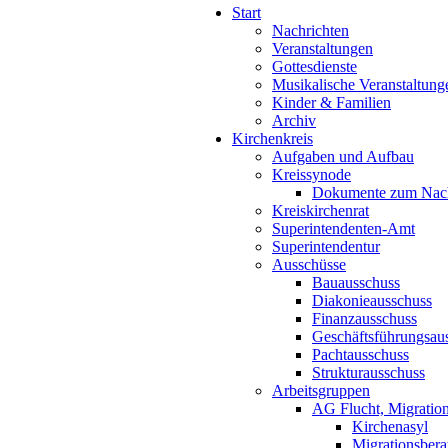
Start
Nachrichten
Veranstaltungen
Gottesdienste
Musikalische Veranstaltung
Kinder & Familien
Archiv
Kirchenkreis
Aufgaben und Aufbau
Kreissynode
Dokumente zum Nac
Kreiskirchenrat
Superintendenten-Amt
Superintendentur
Ausschüsse
Bauausschuss
Diakonieausschuss
Finanzausschuss
Geschäftsführungsau
Pachtausschuss
Strukturausschuss
Arbeitsgruppen
AG Flucht, Migration
Kirchenasyl
Migrationsbera