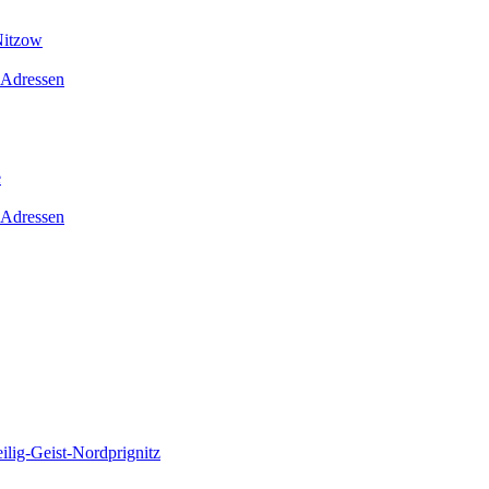
Nitzow
 Adressen
e
 Adressen
lig-Geist-Nordprignitz