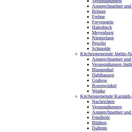
Veranstaltungen
Ansprechpartner und
Brügge
Frehne
Freyenstein
Halenbeck
Meyenburg
Niemerlang
Penzlin
Schmolde
Kirchengemeinde Jäglitz-N
Ansprechpartner und
Veranstaltungen Jägl
Blumenthal
Dahlhausen
Grabow
Rosenwinkel
Wutike
Kirchengemeinde Karstädt
Nachrichten
Veranstaltungen
Ansprechpartner und
Friedhöfe
Blüthen
Dallmin