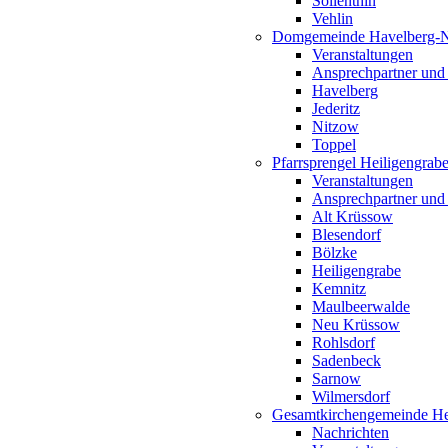
Söllenthin
Vehlin
Domgemeinde Havelberg-
Veranstaltungen
Ansprechpartner und
Havelberg
Jederitz
Nitzow
Toppel
Pfarrsprengel Heiligengrab
Veranstaltungen
Ansprechpartner und
Alt Krüssow
Blesendorf
Bölzke
Heiligengrabe
Kemnitz
Maulbeerwalde
Neu Krüssow
Rohlsdorf
Sadenbeck
Sarnow
Wilmersdorf
Gesamtkirchengemeinde Hei
Nachrichten