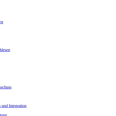
en
hlesen
sschuss
 und Integration
tung