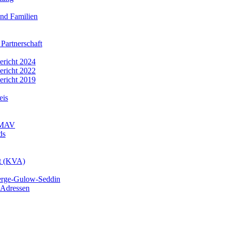
nd Familien
 Partnerschaft
bericht 2024
bericht 2022
bericht 2019
eis
r MAV
ds
mt (KVA)
erge-Gulow-Seddin
 Adressen