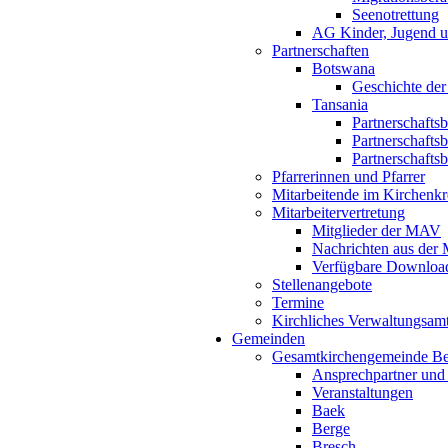
Seenotrettung
AG Kinder, Jugend u
Partnerschaften
Botswana
Geschichte der
Tansania
Partnerschafts
Partnerschafts
Partnerschafts
Pfarrerinnen und Pfarrer
Mitarbeitende im Kirchenkr
Mitarbeitervertretung
Mitglieder der MAV
Nachrichten aus de
Verfügbare Downloa
Stellenangebote
Termine
Kirchliches Verwaltungsa
Gemeinden
Gesamtkirchengemeinde B
Ansprechpartner und
Veranstaltungen
Baek
Berge
Bresch