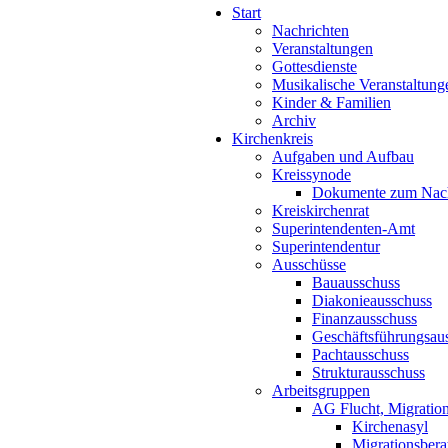
Start
Nachrichten
Veranstaltungen
Gottesdienste
Musikalische Veranstaltung
Kinder & Familien
Archiv
Kirchenkreis
Aufgaben und Aufbau
Kreissynode
Dokumente zum Nac
Kreiskirchenrat
Superintendenten-Amt
Superintendentur
Ausschüsse
Bauausschuss
Diakonieausschuss
Finanzausschuss
Geschäftsführungsau
Pachtausschuss
Strukturausschuss
Arbeitsgruppen
AG Flucht, Migration
Kirchenasyl
Migrationsbera