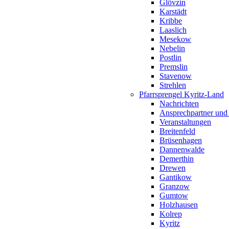
Glövzin
Karstädt
Kribbe
Laaslich
Mesekow
Nebelin
Postlin
Premslin
Stavenow
Strehlen
Pfarrsprengel Kyritz-Land
Nachrichten
Ansprechpartner und
Veranstaltungen
Breitenfeld
Brüsenhagen
Dannenwalde
Demerthin
Drewen
Gantikow
Granzow
Gumtow
Holzhausen
Kolrep
Kyritz