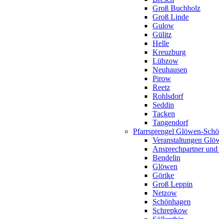
Groß Buchholz
Groß Linde
Gulow
Gülitz
Helle
Kreuzburg
Lübzow
Neuhausen
Pirow
Reetz
Rohlsdorf
Seddin
Tacken
Tangendorf
Pfarrsprengel Glöwen-Sch
Veranstaltungen Gl
Ansprechpartner und
Bendelin
Glöwen
Görike
Groß Leppin
Netzow
Schönhagen
Schrepkow