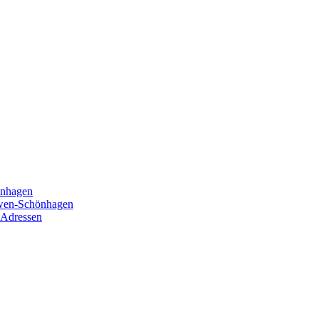
önhagen
öwen-Schönhagen
 Adressen