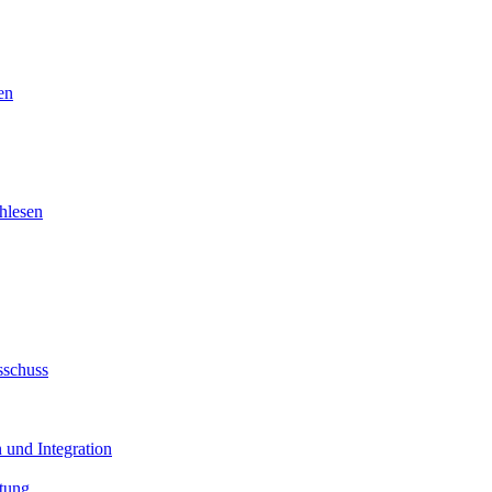
en
hlesen
sschuss
 und Integration
tung