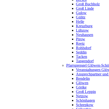
Groß Buchholz
Groß Linde
Gulow
Gülitz
Helle
Kreuzburg
Lübzow
Neuhausen
Pirow
Reetz
Rohlsdorf
Seddin
Tacken
Tangendorf
Pfarrsprengel Glöwen-Sch
Veranstaltungen Gl
Ansprechpartner und
Bendelin
Glöwen
Görike
Groß Leppin
Netzow
Schönhagen
Schrepkow