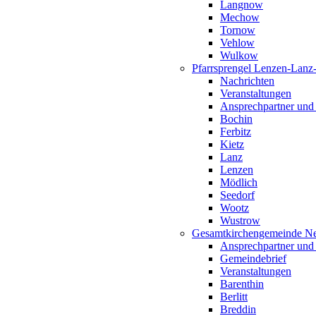
Langnow
Mechow
Tornow
Vehlow
Wulkow
Pfarrsprengel Lenzen-Lanz
Nachrichten
Veranstaltungen
Ansprechpartner und
Bochin
Ferbitz
Kietz
Lanz
Lenzen
Mödlich
Seedorf
Wootz
Wustrow
Gesamtkirchengemeinde Ne
Ansprechpartner und
Gemeindebrief
Veranstaltungen
Barenthin
Berlitt
Breddin