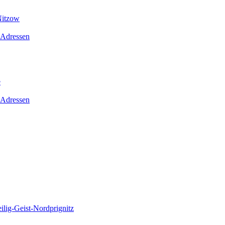
Nitzow
 Adressen
e
 Adressen
lig-Geist-Nordprignitz