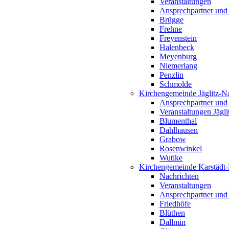
Veranstaltungen
Ansprechpartner und
Brügge
Frehne
Freyenstein
Halenbeck
Meyenburg
Niemerlang
Penzlin
Schmolde
Kirchengemeinde Jäglitz-N
Ansprechpartner und
Veranstaltungen Jägl
Blumenthal
Dahlhausen
Grabow
Rosenwinkel
Wutike
Kirchengemeinde Karstädt
Nachrichten
Veranstaltungen
Ansprechpartner und
Friedhöfe
Blüthen
Dallmin