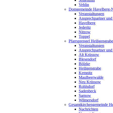
Söllenthin
Vehlin
Domgemeinde Havelberg-
Veranstaltungen
Ansprechpartner und
Havelberg
Jederitz
Nitzow
Toppel
Pfarrsprengel Heiligengrab
Veranstaltungen
Ansprechpartner und
Alt Krüssow
Blesendorf
Bölzke
Heiligengrabe
Kemnitz
Maulbeerwalde
Neu Krüssow
Rohlsdorf
Sadenbeck
Sarnow
Wilmersdorf
Gesamtkirchengemeinde Hei
Nachrichten