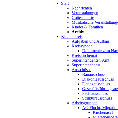
Start
Nachrichten
Veranstaltungen
Gottesdienste
Musikalische Veranstaltung
Kinder & Familien
Archiv
Kirchenkreis
Aufgaben und Aufbau
Kreissynode
Dokumente zum Nac
Kreiskirchenrat
Superintendenten-Amt
Superintendentur
Ausschüsse
Bauausschuss
Diakonieausschuss
Finanzausschuss
Geschäftsführungsau
Pachtausschuss
Strukturausschuss
Arbeitsgruppen
AG Flucht, Migration
Kirchenasyl
Migrationsbera