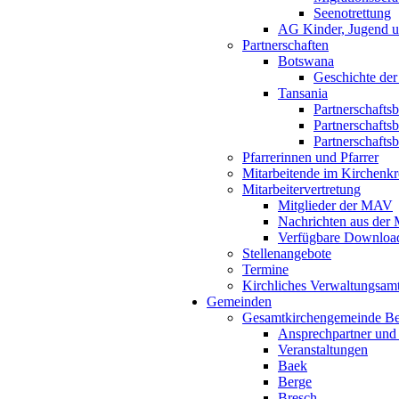
Seenotrettung
AG Kinder, Jugend u
Partnerschaften
Botswana
Geschichte der
Tansania
Partnerschafts
Partnerschafts
Partnerschafts
Pfarrerinnen und Pfarrer
Mitarbeitende im Kirchenkr
Mitarbeitervertretung
Mitglieder der MAV
Nachrichten aus de
Verfügbare Downloa
Stellenangebote
Termine
Kirchliches Verwaltungsa
Gemeinden
Gesamtkirchengemeinde B
Ansprechpartner und
Veranstaltungen
Baek
Berge
Bresch