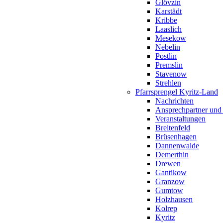
Glövzin
Karstädt
Kribbe
Laaslich
Mesekow
Nebelin
Postlin
Premslin
Stavenow
Strehlen
Pfarrsprengel Kyritz-Land
Nachrichten
Ansprechpartner und
Veranstaltungen
Breitenfeld
Brüsenhagen
Dannenwalde
Demerthin
Drewen
Gantikow
Granzow
Gumtow
Holzhausen
Kolrep
Kyritz