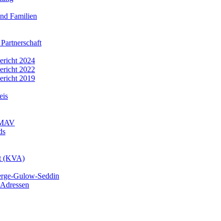
nd Familien
 Partnerschaft
bericht 2024
bericht 2022
bericht 2019
eis
r MAV
ds
mt (KVA)
erge-Gulow-Seddin
 Adressen