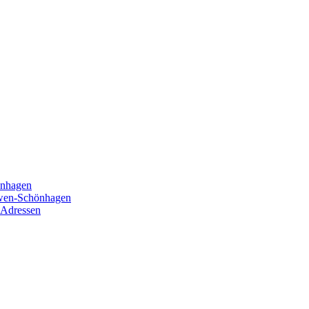
önhagen
öwen-Schönhagen
 Adressen