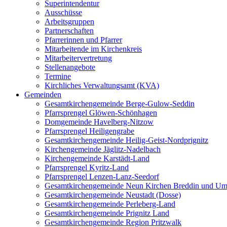
Superintendentur
Ausschüsse
Arbeitsgruppen
Partnerschaften
Pfarrerinnen und Pfarrer
Mitarbeitende im Kirchenkreis
Mitarbeitervertretung
Stellenangebote
Termine
Kirchliches Verwaltungsamt (KVA)
Gemeinden
Gesamtkirchengemeinde Berge-Gulow-Seddin
Pfarrsprengel Glöwen-Schönhagen
Domgemeinde Havelberg-Nitzow
Pfarrsprengel Heiligengrabe
Gesamtkirchengemeinde Heilig-Geist-Nordprignitz
Kirchengemeinde Jäglitz-Nadelbach
Kirchengemeinde Karstädt-Land
Pfarrsprengel Kyritz-Land
Pfarrsprengel Lenzen-Lanz-Seedorf
Gesamtkirchengemeinde Neun Kirchen Breddin und Um
Gesamtkirchengemeinde Neustadt (Dosse)
Gesamtkirchengemeinde Perleberg-Land
Gesamtkirchengemeinde Prignitz Land
Gesamtkirchengemeinde Region Pritzwalk