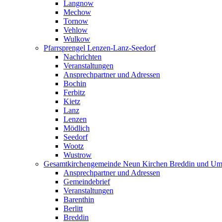
Langnow
Mechow
Tornow
Vehlow
Wulkow
Pfarrsprengel Lenzen-Lanz-Seedorf
Nachrichten
Veranstaltungen
Ansprechpartner und Adressen
Bochin
Ferbitz
Kietz
Lanz
Lenzen
Mödlich
Seedorf
Wootz
Wustrow
Gesamtkirchengemeinde Neun Kirchen Breddin und Um
Ansprechpartner und Adressen
Gemeindebrief
Veranstaltungen
Barenthin
Berlitt
Breddin