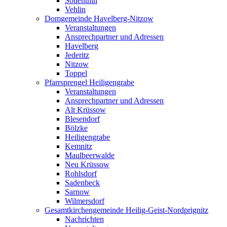
Söllenthin
Vehlin
Domgemeinde Havelberg-Nitzow
Veranstaltungen
Ansprechpartner und Adressen
Havelberg
Jederitz
Nitzow
Toppel
Pfarrsprengel Heiligengrabe
Veranstaltungen
Ansprechpartner und Adressen
Alt Krüssow
Blesendorf
Bölzke
Heiligengrabe
Kemnitz
Maulbeerwalde
Neu Krüssow
Rohlsdorf
Sadenbeck
Sarnow
Wilmersdorf
Gesamtkirchengemeinde Heilig-Geist-Nordprignitz
Nachrichten