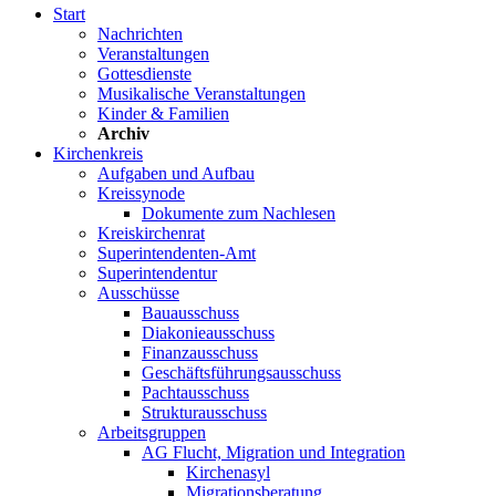
Start
Nachrichten
Veranstaltungen
Gottesdienste
Musikalische Veranstaltungen
Kinder & Familien
Archiv
Kirchenkreis
Aufgaben und Aufbau
Kreissynode
Dokumente zum Nachlesen
Kreiskirchenrat
Superintendenten-Amt
Superintendentur
Ausschüsse
Bauausschuss
Diakonieausschuss
Finanzausschuss
Geschäftsführungsausschuss
Pachtausschuss
Strukturausschuss
Arbeitsgruppen
AG Flucht, Migration und Integration
Kirchenasyl
Migrationsberatung