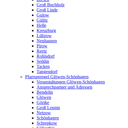
Groß Buchholz
Groß Linde
Gulow
Gülitz
Helle
Kreuzburg
Lübzow
Neuhausen
Pirow
Reetz
Rohlsdorf
Seddin
Tacken
Tangendorf
Pfarrsprengel Glöwen-Schönhagen
Veranstaltungen Glöwen-Schönhagen
Ansprechpartner und Adressen
Bendelin
Glöwen
Görike
Groß Leppin
Netzow
Schönhagen
Schrepkow