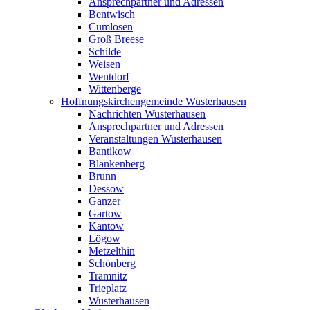
Ansprechpartner und Adressen
Bentwisch
Cumlosen
Groß Breese
Schilde
Weisen
Wentdorf
Wittenberge
Hoffnungskirchengemeinde Wusterhausen
Nachrichten Wusterhausen
Ansprechpartner und Adressen
Veranstaltungen Wusterhausen
Bantikow
Blankenberg
Brunn
Dessow
Ganzer
Gartow
Kantow
Lögow
Metzelthin
Schönberg
Tramnitz
Trieplatz
Wusterhausen