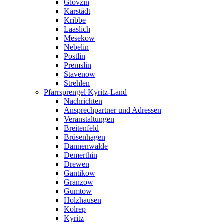
Glövzin
Karstädt
Kribbe
Laaslich
Mesekow
Nebelin
Postlin
Premslin
Stavenow
Strehlen
Pfarrsprengel Kyritz-Land
Nachrichten
Ansprechpartner und Adressen
Veranstaltungen
Breitenfeld
Brüsenhagen
Dannenwalde
Demerthin
Drewen
Gantikow
Granzow
Gumtow
Holzhausen
Kolrep
Kyritz