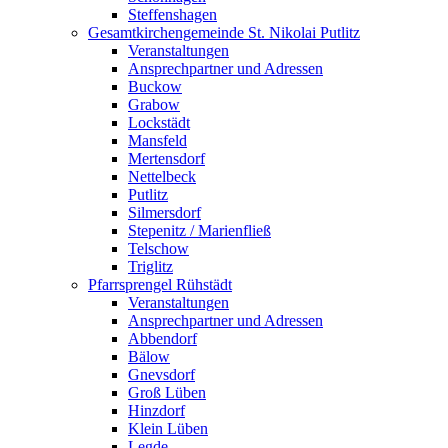
Steffenshagen
Gesamtkirchengemeinde St. Nikolai Putlitz
Veranstaltungen
Ansprechpartner und Adressen
Buckow
Grabow
Lockstädt
Mansfeld
Mertensdorf
Nettelbeck
Putlitz
Silmersdorf
Stepenitz / Marienfließ
Telschow
Triglitz
Pfarrsprengel Rühstädt
Veranstaltungen
Ansprechpartner und Adressen
Abbendorf
Bälow
Gnevsdorf
Groß Lüben
Hinzdorf
Klein Lüben
Legde