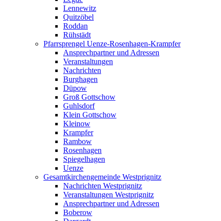
Lennewitz
Quitzöbel
Roddan
Rühstädt
Pfarrsprengel Uenze-Rosenhagen-Krampfer
Ansprechpartner und Adressen
Veranstaltungen
Nachrichten
Burghagen
Düpow
Groß Gottschow
Guhlsdorf
Klein Gottschow
Kleinow
Krampfer
Rambow
Rosenhagen
Spiegelhagen
Uenze
Gesamtkirchengemeinde Westprignitz
Nachrichten Westprignitz
Veranstaltungen Westprignitz
Ansprechpartner und Adressen
Boberow