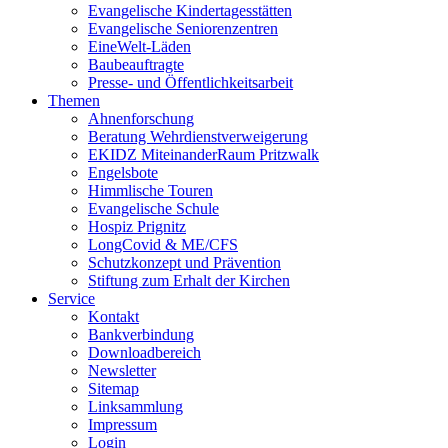
Evangelische Kindertagesstätten
Evangelische Seniorenzentren
EineWelt-Läden
Baubeauftragte
Presse- und Öffentlichkeitsarbeit
Themen
Ahnenforschung
Beratung Wehrdienstverweigerung
EKIDZ MiteinanderRaum Pritzwalk
Engelsbote
Himmlische Touren
Evangelische Schule
Hospiz Prignitz
LongCovid & ME/CFS
Schutzkonzept und Prävention
Stiftung zum Erhalt der Kirchen
Service
Kontakt
Bankverbindung
Downloadbereich
Newsletter
Sitemap
Linksammlung
Impressum
Login