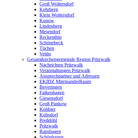
Groß Woltersdorf
Kehrberg
Klein Woltersdorf
Kunow
Lindenberg
Mesendorf
Reckenthin
Schönebeck
Tüchen
Vettin
Gesamtkirchengemeinde Region Pritzwalk
Nachrichten Pritzwalk
Veranstaltungen Pritzwalk
Ansprechpartner und Adressen
EKIDZ MiteinanderRaum
Beveringen
Falkenhagen
Giesensdorf
Groß Pankow
Kuhbier
Kuhsdorf
Preddöhl
Pritzwalk
Rapshagen
Schönhagen