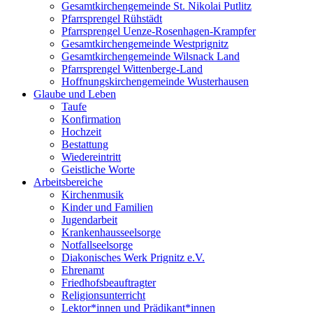
Gesamtkirchengemeinde St. Nikolai Putlitz
Pfarrsprengel Rühstädt
Pfarrsprengel Uenze-Rosenhagen-Krampfer
Gesamtkirchengemeinde Westprignitz
Gesamtkirchengemeinde Wilsnack Land
Pfarrsprengel Wittenberge-Land
Hoffnungskirchengemeinde Wusterhausen
Glaube und Leben
Taufe
Konfirmation
Hochzeit
Bestattung
Wiedereintritt
Geistliche Worte
Arbeitsbereiche
Kirchenmusik
Kinder und Familien
Jugendarbeit
Krankenhausseelsorge
Notfallseelsorge
Diakonisches Werk Prignitz e.V.
Ehrenamt
Friedhofsbeauftragter
Religionsunterricht
Lektor*innen und Prädikant*innen