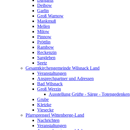
Dargardt
Deibow
Garlin
Groß Warnow
Mankmuß
Mellen
Milow
Pinnow
Pröttlin
Rambow
Reckenzin
Sargleben
Seetz
Gesamtkirchengemeinde Wilsnack Land
Veranstaltungen
Ansprechpartner und Adressen
Bad Wilsnack
Groß Werzin
Ausstellung Grüfte - Särge - Totengedenken
Grube
Kletzke
Viesecke
Pfarrsprengel Wittenberge-Land
Nachrichten
Veranstaltungen