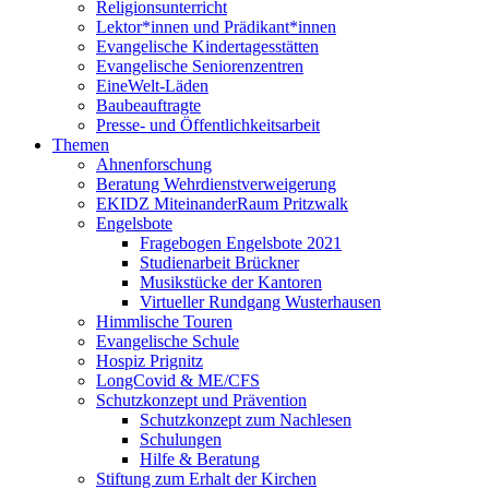
Religionsunterricht
Lektor*innen und Prädikant*innen
Evangelische Kindertagesstätten
Evangelische Seniorenzentren
EineWelt-Läden
Baubeauftragte
Presse- und Öffentlichkeitsarbeit
Themen
Ahnenforschung
Beratung Wehrdienstverweigerung
EKIDZ MiteinanderRaum Pritzwalk
Engelsbote
Fragebogen Engelsbote 2021
Studienarbeit Brückner
Musikstücke der Kantoren
Virtueller Rundgang Wusterhausen
Himmlische Touren
Evangelische Schule
Hospiz Prignitz
LongCovid & ME/CFS
Schutzkonzept und Prävention
Schutzkonzept zum Nachlesen
Schulungen
Hilfe & Beratung
Stiftung zum Erhalt der Kirchen