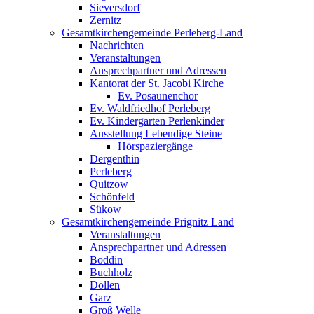
Sieversdorf
Zernitz
Gesamtkirchengemeinde Perleberg-Land
Nachrichten
Veranstaltungen
Ansprechpartner und Adressen
Kantorat der St. Jacobi Kirche
Ev. Posaunenchor
Ev. Waldfriedhof Perleberg
Ev. Kindergarten Perlenkinder
Ausstellung Lebendige Steine
Hörspaziergänge
Dergenthin
Perleberg
Quitzow
Schönfeld
Sükow
Gesamtkirchengemeinde Prignitz Land
Veranstaltungen
Ansprechpartner und Adressen
Boddin
Buchholz
Döllen
Garz
Groß Welle