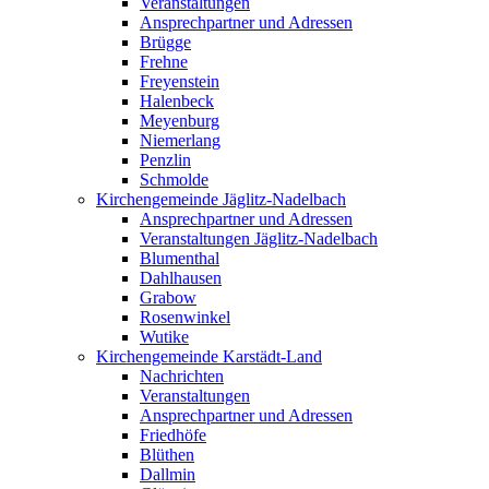
Veranstaltungen
Ansprechpartner und Adressen
Brügge
Frehne
Freyenstein
Halenbeck
Meyenburg
Niemerlang
Penzlin
Schmolde
Kirchengemeinde Jäglitz-Nadelbach
Ansprechpartner und Adressen
Veranstaltungen Jäglitz-Nadelbach
Blumenthal
Dahlhausen
Grabow
Rosenwinkel
Wutike
Kirchengemeinde Karstädt-Land
Nachrichten
Veranstaltungen
Ansprechpartner und Adressen
Friedhöfe
Blüthen
Dallmin