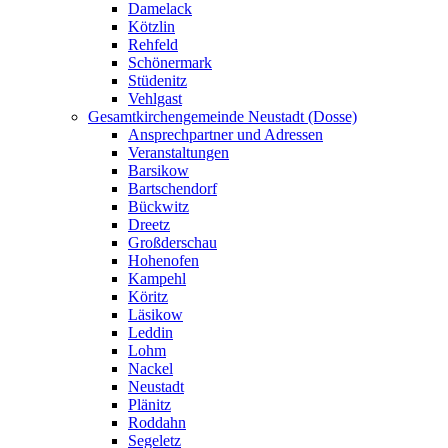
Damelack
Kötzlin
Rehfeld
Schönermark
Stüdenitz
Vehlgast
Gesamtkirchengemeinde Neustadt (Dosse)
Ansprechpartner und Adressen
Veranstaltungen
Barsikow
Bartschendorf
Bückwitz
Dreetz
Großderschau
Hohenofen
Kampehl
Köritz
Läsikow
Leddin
Lohm
Nackel
Neustadt
Plänitz
Roddahn
Segeletz