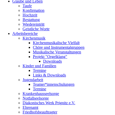
Glaube und Leben
Taufe
Konfirmation
Hochzeit
Bestattung
Wiedereintritt
Geistliche Worte
Arbeitsbereiche
Kirchenmusik
Kirchenmusikalische Vielfalt
Chöre und Instrumentalgruppen
Musikalische Veranstaltungen
Projekt "Orgelklang"
Downloads
Kinder und Familien
Termine
Links & Downloads
Jugendarbeit
Teamer*innenschulungen
Termine
Krankenhausseelsorge
Notfallseelsorge
Diakonisches Werk Prignitz e.V.
Ehrenamt
Friedhofsbeauftragter