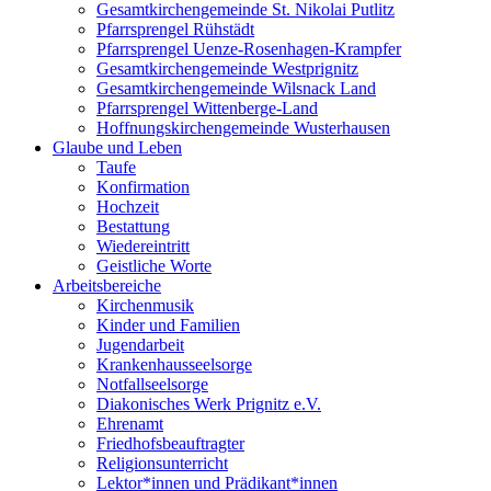
Gesamtkirchengemeinde St. Nikolai Putlitz
Pfarrsprengel Rühstädt
Pfarrsprengel Uenze-Rosenhagen-Krampfer
Gesamtkirchengemeinde Westprignitz
Gesamtkirchengemeinde Wilsnack Land
Pfarrsprengel Wittenberge-Land
Hoffnungskirchengemeinde Wusterhausen
Glaube und Leben
Taufe
Konfirmation
Hochzeit
Bestattung
Wiedereintritt
Geistliche Worte
Arbeitsbereiche
Kirchenmusik
Kinder und Familien
Jugendarbeit
Krankenhausseelsorge
Notfallseelsorge
Diakonisches Werk Prignitz e.V.
Ehrenamt
Friedhofsbeauftragter
Religionsunterricht
Lektor*innen und Prädikant*innen