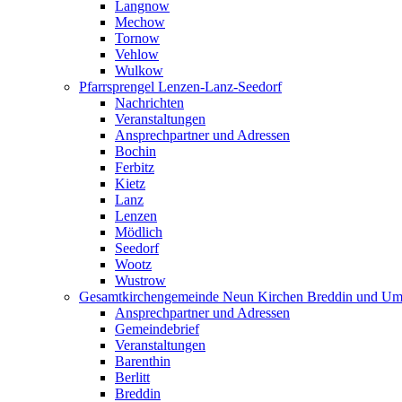
Langnow
Mechow
Tornow
Vehlow
Wulkow
Pfarrsprengel Lenzen-Lanz-Seedorf
Nachrichten
Veranstaltungen
Ansprechpartner und Adressen
Bochin
Ferbitz
Kietz
Lanz
Lenzen
Mödlich
Seedorf
Wootz
Wustrow
Gesamtkirchengemeinde Neun Kirchen Breddin und Um
Ansprechpartner und Adressen
Gemeindebrief
Veranstaltungen
Barenthin
Berlitt
Breddin