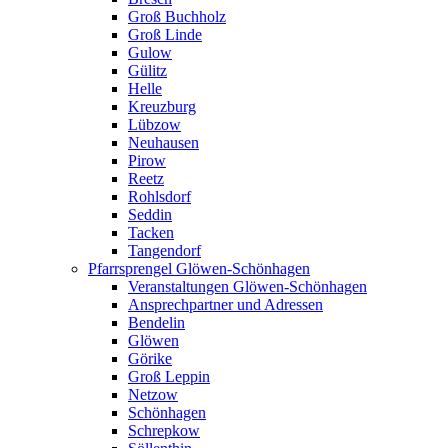
Groß Buchholz
Groß Linde
Gulow
Gülitz
Helle
Kreuzburg
Lübzow
Neuhausen
Pirow
Reetz
Rohlsdorf
Seddin
Tacken
Tangendorf
Pfarrsprengel Glöwen-Schönhagen
Veranstaltungen Glöwen-Schönhagen
Ansprechpartner und Adressen
Bendelin
Glöwen
Görike
Groß Leppin
Netzow
Schönhagen
Schrepkow