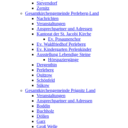
Sieversdorf
Zernitz
Gesamtkirchengemeinde Perleberg-Land
Nachrichten
Veranstaltungen
Ansprechpartner und Adressen
Kantorat der St. Jacobi Kirche
Ev. Posaunenchor
Ev. Waldfriedhof Perleberg
Ev. Kindergarten Perlenkinder
Ausstellung Lebendige Steine
Hörspaziergänge
Dergenthin
Perleberg
Quitzow
Schönfeld
Sükow
Gesamtkirchengemeinde Prignitz Land
Veranstaltungen
Ansprechpartner und Adressen
Boddin
Buchholz
Döllen
Garz
Groß Welle