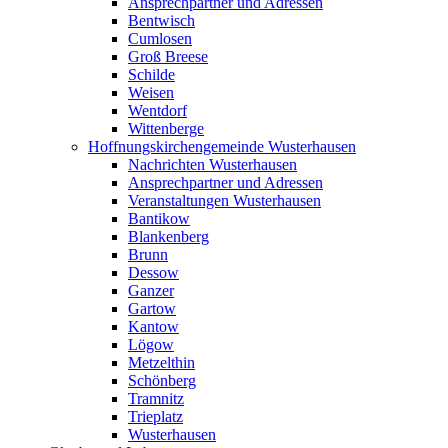
Ansprechpartner und Adressen
Bentwisch
Cumlosen
Groß Breese
Schilde
Weisen
Wentdorf
Wittenberge
Hoffnungskirchengemeinde Wusterhausen
Nachrichten Wusterhausen
Ansprechpartner und Adressen
Veranstaltungen Wusterhausen
Bantikow
Blankenberg
Brunn
Dessow
Ganzer
Gartow
Kantow
Lögow
Metzelthin
Schönberg
Tramnitz
Trieplatz
Wusterhausen