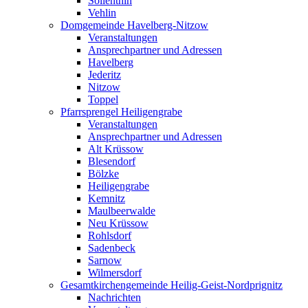
Söllenthin
Vehlin
Domgemeinde Havelberg-Nitzow
Veranstaltungen
Ansprechpartner und Adressen
Havelberg
Jederitz
Nitzow
Toppel
Pfarrsprengel Heiligengrabe
Veranstaltungen
Ansprechpartner und Adressen
Alt Krüssow
Blesendorf
Bölzke
Heiligengrabe
Kemnitz
Maulbeerwalde
Neu Krüssow
Rohlsdorf
Sadenbeck
Sarnow
Wilmersdorf
Gesamtkirchengemeinde Heilig-Geist-Nordprignitz
Nachrichten