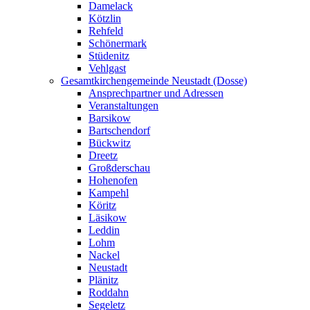
Damelack
Kötzlin
Rehfeld
Schönermark
Stüdenitz
Vehlgast
Gesamtkirchengemeinde Neustadt (Dosse)
Ansprechpartner und Adressen
Veranstaltungen
Barsikow
Bartschendorf
Bückwitz
Dreetz
Großderschau
Hohenofen
Kampehl
Köritz
Läsikow
Leddin
Lohm
Nackel
Neustadt
Plänitz
Roddahn
Segeletz