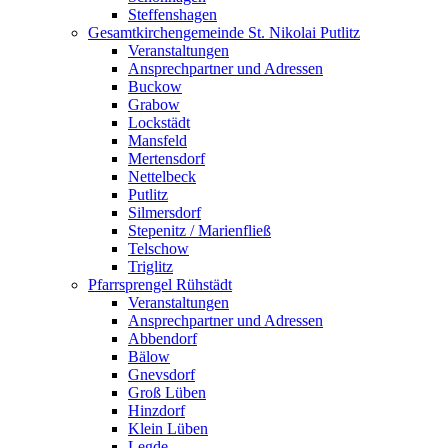
Steffenshagen
Gesamtkirchengemeinde St. Nikolai Putlitz
Veranstaltungen
Ansprechpartner und Adressen
Buckow
Grabow
Lockstädt
Mansfeld
Mertensdorf
Nettelbeck
Putlitz
Silmersdorf
Stepenitz / Marienfließ
Telschow
Triglitz
Pfarrsprengel Rühstädt
Veranstaltungen
Ansprechpartner und Adressen
Abbendorf
Bälow
Gnevsdorf
Groß Lüben
Hinzdorf
Klein Lüben
Legde