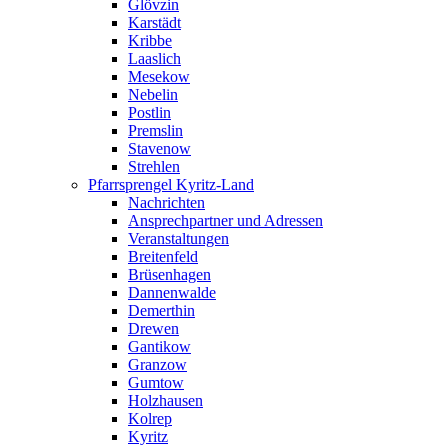
Glövzin
Karstädt
Kribbe
Laaslich
Mesekow
Nebelin
Postlin
Premslin
Stavenow
Strehlen
Pfarrsprengel Kyritz-Land
Nachrichten
Ansprechpartner und Adressen
Veranstaltungen
Breitenfeld
Brüsenhagen
Dannenwalde
Demerthin
Drewen
Gantikow
Granzow
Gumtow
Holzhausen
Kolrep
Kyritz