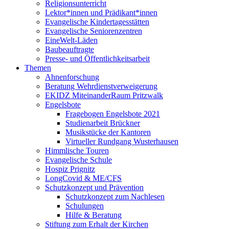
Religionsunterricht
Lektor*innen und Prädikant*innen
Evangelische Kindertagesstätten
Evangelische Seniorenzentren
EineWelt-Läden
Baubeauftragte
Presse- und Öffentlichkeitsarbeit
Themen
Ahnenforschung
Beratung Wehrdienstverweigerung
EKIDZ MiteinanderRaum Pritzwalk
Engelsbote
Fragebogen Engelsbote 2021
Studienarbeit Brückner
Musikstücke der Kantoren
Virtueller Rundgang Wusterhausen
Himmlische Touren
Evangelische Schule
Hospiz Prignitz
LongCovid & ME/CFS
Schutzkonzept und Prävention
Schutzkonzept zum Nachlesen
Schulungen
Hilfe & Beratung
Stiftung zum Erhalt der Kirchen