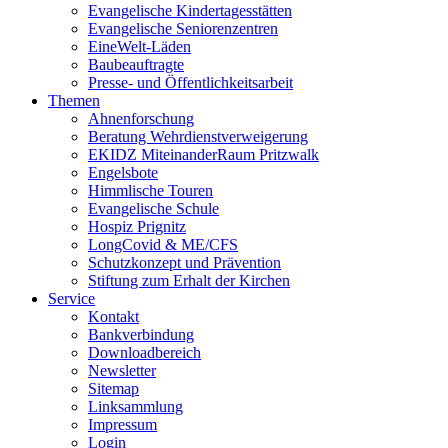
Evangelische Kindertagesstätten
Evangelische Seniorenzentren
EineWelt-Läden
Baubeauftragte
Presse- und Öffentlichkeitsarbeit
Themen
Ahnenforschung
Beratung Wehrdienstverweigerung
EKIDZ MiteinanderRaum Pritzwalk
Engelsbote
Himmlische Touren
Evangelische Schule
Hospiz Prignitz
LongCovid & ME/CFS
Schutzkonzept und Prävention
Stiftung zum Erhalt der Kirchen
Service
Kontakt
Bankverbindung
Downloadbereich
Newsletter
Sitemap
Linksammlung
Impressum
Login