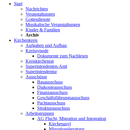
Start
Nachrichten
Veranstaltungen
Gottesdienste
Musikalische Veranstaltungen
Kinder & Familien
Archiv
Kirchenkreis
Aufgaben und Aufbau
Kreissynode
Dokumente zum Nachlesen
Kreiskirchenrat
Superintendenten-Amt
Superintendentur
Ausschüsse
Bauausschuss
Diakonieausschuss
Finanzausschuss
Geschäftsführungsausschuss
Pachtausschuss
Strukturausschuss
Arbeitsgruppen
AG Flucht, Migration und Integration
Kirchenasyl
Migrationsberatung