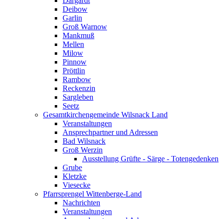
Dargardt
Deibow
Garlin
Groß Warnow
Mankmuß
Mellen
Milow
Pinnow
Pröttlin
Rambow
Reckenzin
Sargleben
Seetz
Gesamtkirchengemeinde Wilsnack Land
Veranstaltungen
Ansprechpartner und Adressen
Bad Wilsnack
Groß Werzin
Ausstellung Grüfte - Särge - Totengedenken
Grube
Kletzke
Viesecke
Pfarrsprengel Wittenberge-Land
Nachrichten
Veranstaltungen