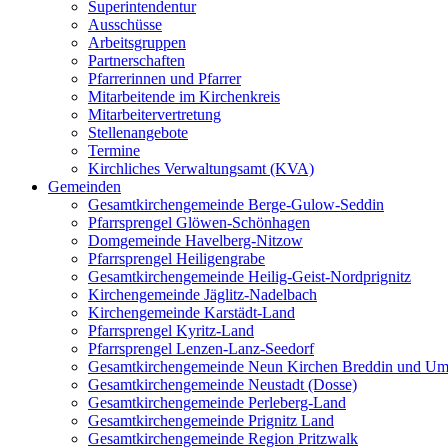
Superintendentur
Ausschüsse
Arbeitsgruppen
Partnerschaften
Pfarrerinnen und Pfarrer
Mitarbeitende im Kirchenkreis
Mitarbeitervertretung
Stellenangebote
Termine
Kirchliches Verwaltungsamt (KVA)
Gemeinden
Gesamtkirchengemeinde Berge-Gulow-Seddin
Pfarrsprengel Glöwen-Schönhagen
Domgemeinde Havelberg-Nitzow
Pfarrsprengel Heiligengrabe
Gesamtkirchengemeinde Heilig-Geist-Nordprignitz
Kirchengemeinde Jäglitz-Nadelbach
Kirchengemeinde Karstädt-Land
Pfarrsprengel Kyritz-Land
Pfarrsprengel Lenzen-Lanz-Seedorf
Gesamtkirchengemeinde Neun Kirchen Breddin und Um
Gesamtkirchengemeinde Neustadt (Dosse)
Gesamtkirchengemeinde Perleberg-Land
Gesamtkirchengemeinde Prignitz Land
Gesamtkirchengemeinde Region Pritzwalk