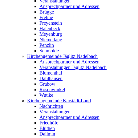
Veranstaltungen
Ansprechpartner und Adressen
Brügge
Frehne
Freyenstein
Halenbeck
Meyenburg
Niemerlang
Penzlin
Schmolde
Kirchengemeinde Jäglitz-Nadelbach
Ansprechpartner und Adressen
Veranstaltungen Jäglitz-Nadelbach
Blumenthal
Dahlhausen
Grabow
Rosenwinkel
Wutike
Kirchengemeinde Karstädt-Land
Nachrichten
Veranstaltungen
Ansprechpartner und Adressen
Friedhöfe
Blüthen
Dallmin