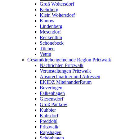
Groß Woltersdorf
Kehrberg
Klein Woltersdorf
Kunow
Lindenberg
Mesendorf
Reckenthin
Schönebeck
Tüchen
Vettin
Gesamtkirchengemeinde Region Pritzwalk
Nachrichten Pritzwalk
Veranstaltungen Pritzwalk
Ansprechpartner und Adressen
EKIDZ MiteinanderRaum
Beveringen
Falkenhagen
Giesensdorf
Groß Pankow
Kuhbier
Kuhsdorf
Preddöhl
Pritzwalk
Rapshagen
Schönhagen