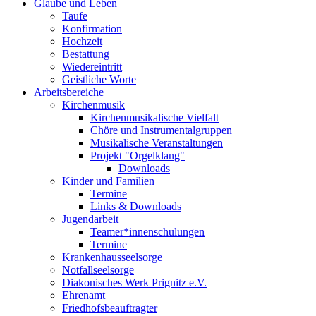
Glaube und Leben
Taufe
Konfirmation
Hochzeit
Bestattung
Wiedereintritt
Geistliche Worte
Arbeitsbereiche
Kirchenmusik
Kirchenmusikalische Vielfalt
Chöre und Instrumentalgruppen
Musikalische Veranstaltungen
Projekt "Orgelklang"
Downloads
Kinder und Familien
Termine
Links & Downloads
Jugendarbeit
Teamer*innenschulungen
Termine
Krankenhausseelsorge
Notfallseelsorge
Diakonisches Werk Prignitz e.V.
Ehrenamt
Friedhofsbeauftragter