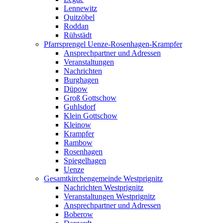
Lennewitz
Quitzöbel
Roddan
Rühstädt
Pfarrsprengel Uenze-Rosenhagen-Krampfer
Ansprechpartner und Adressen
Veranstaltungen
Nachrichten
Burghagen
Düpow
Groß Gottschow
Guhlsdorf
Klein Gottschow
Kleinow
Krampfer
Rambow
Rosenhagen
Spiegelhagen
Uenze
Gesamtkirchengemeinde Westprignitz
Nachrichten Westprignitz
Veranstaltungen Westprignitz
Ansprechpartner und Adressen
Boberow