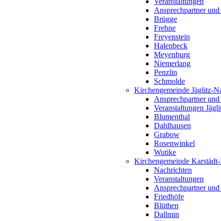
Veranstaltungen
Ansprechpartner und
Brügge
Frehne
Freyenstein
Halenbeck
Meyenburg
Niemerlang
Penzlin
Schmolde
Kirchengemeinde Jäglitz-N
Ansprechpartner und
Veranstaltungen Jägl
Blumenthal
Dahlhausen
Grabow
Rosenwinkel
Wutike
Kirchengemeinde Karstädt
Nachrichten
Veranstaltungen
Ansprechpartner und
Friedhöfe
Blüthen
Dallmin