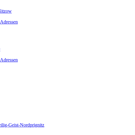
Nitzow
 Adressen
e
 Adressen
lig-Geist-Nordprignitz