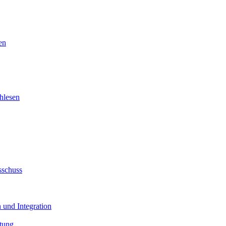
en
hlesen
sschuss
 und Integration
tung