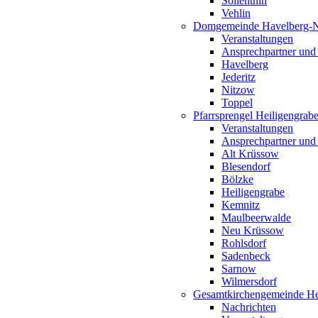
Söllenthin
Vehlin
Domgemeinde Havelberg-
Veranstaltungen
Ansprechpartner und
Havelberg
Jederitz
Nitzow
Toppel
Pfarrsprengel Heiligengrab
Veranstaltungen
Ansprechpartner und
Alt Krüssow
Blesendorf
Bölzke
Heiligengrabe
Kemnitz
Maulbeerwalde
Neu Krüssow
Rohlsdorf
Sadenbeck
Sarnow
Wilmersdorf
Gesamtkirchengemeinde Hei
Nachrichten