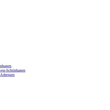
önhagen
öwen-Schönhagen
 Adressen