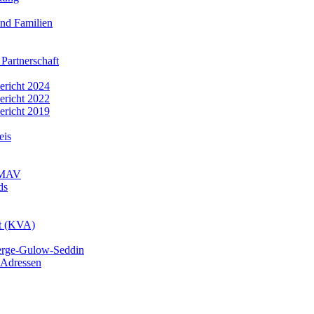
nd Familien
 Partnerschaft
bericht 2024
bericht 2022
bericht 2019
eis
r MAV
ds
mt (KVA)
erge-Gulow-Seddin
 Adressen