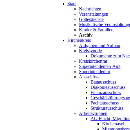
Start
Nachrichten
Veranstaltungen
Gottesdienste
Musikalische Veranstaltung
Kinder & Familien
Archiv
Kirchenkreis
Aufgaben und Aufbau
Kreissynode
Dokumente zum Nac
Kreiskirchenrat
Superintendenten-Amt
Superintendentur
Ausschüsse
Bauausschuss
Diakonieausschuss
Finanzausschuss
Geschäftsführungsau
Pachtausschuss
Strukturausschuss
Arbeitsgruppen
AG Flucht, Migration
Kirchenasyl
Migrationsbera