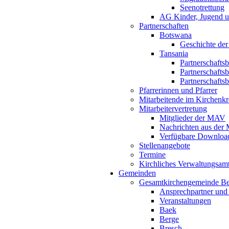
Seenotrettung
AG Kinder, Jugend u
Partnerschaften
Botswana
Geschichte der
Tansania
Partnerschafts
Partnerschafts
Partnerschafts
Pfarrerinnen und Pfarrer
Mitarbeitende im Kirchenkr
Mitarbeitervertretung
Mitglieder der MAV
Nachrichten aus de
Verfügbare Downloa
Stellenangebote
Termine
Kirchliches Verwaltungsa
Gemeinden
Gesamtkirchengemeinde B
Ansprechpartner und
Veranstaltungen
Baek
Berge
Bresch