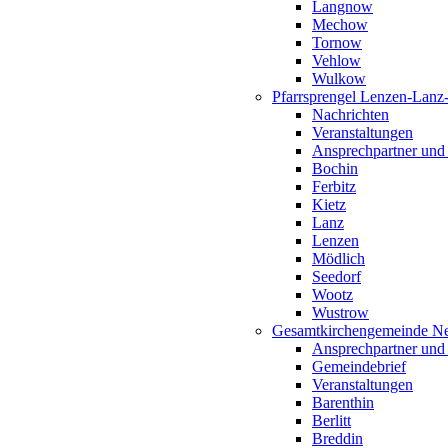
Langnow
Mechow
Tornow
Vehlow
Wulkow
Pfarrsprengel Lenzen-Lanz
Nachrichten
Veranstaltungen
Ansprechpartner und
Bochin
Ferbitz
Kietz
Lanz
Lenzen
Mödlich
Seedorf
Wootz
Wustrow
Gesamtkirchengemeinde Ne
Ansprechpartner und
Gemeindebrief
Veranstaltungen
Barenthin
Berlitt
Breddin