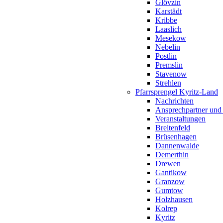
Glövzin
Karstädt
Kribbe
Laaslich
Mesekow
Nebelin
Postlin
Premslin
Stavenow
Strehlen
Pfarrsprengel Kyritz-Land
Nachrichten
Ansprechpartner und
Veranstaltungen
Breitenfeld
Brüsenhagen
Dannenwalde
Demerthin
Drewen
Gantikow
Granzow
Gumtow
Holzhausen
Kolrep
Kyritz