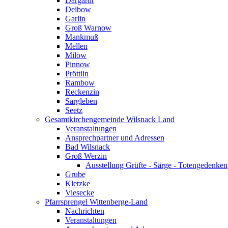
Dargardt
Deibow
Garlin
Groß Warnow
Mankmuß
Mellen
Milow
Pinnow
Pröttlin
Rambow
Reckenzin
Sargleben
Seetz
Gesamtkirchengemeinde Wilsnack Land
Veranstaltungen
Ansprechpartner und Adressen
Bad Wilsnack
Groß Werzin
Ausstellung Grüfte - Särge - Totengedenken
Grube
Kletzke
Viesecke
Pfarrsprengel Wittenberge-Land
Nachrichten
Veranstaltungen