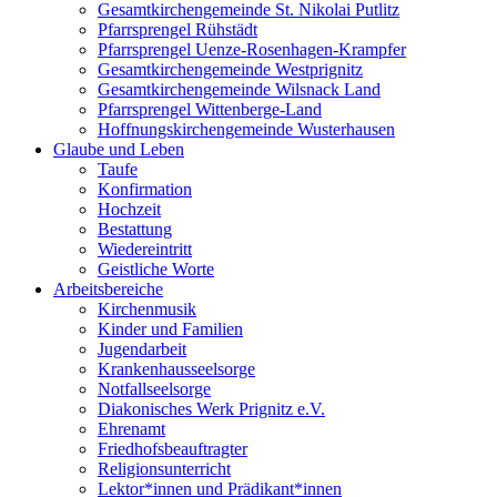
Gesamtkirchengemeinde St. Nikolai Putlitz
Pfarrsprengel Rühstädt
Pfarrsprengel Uenze-Rosenhagen-Krampfer
Gesamtkirchengemeinde Westprignitz
Gesamtkirchengemeinde Wilsnack Land
Pfarrsprengel Wittenberge-Land
Hoffnungskirchengemeinde Wusterhausen
Glaube und Leben
Taufe
Konfirmation
Hochzeit
Bestattung
Wiedereintritt
Geistliche Worte
Arbeitsbereiche
Kirchenmusik
Kinder und Familien
Jugendarbeit
Krankenhausseelsorge
Notfallseelsorge
Diakonisches Werk Prignitz e.V.
Ehrenamt
Friedhofsbeauftragter
Religionsunterricht
Lektor*innen und Prädikant*innen