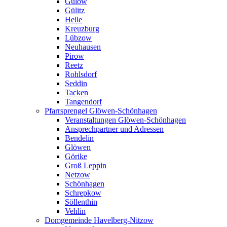
Gulow
Gülitz
Helle
Kreuzburg
Lübzow
Neuhausen
Pirow
Reetz
Rohlsdorf
Seddin
Tacken
Tangendorf
Pfarrsprengel Glöwen-Schönhagen
Veranstaltungen Glöwen-Schönhagen
Ansprechpartner und Adressen
Bendelin
Glöwen
Görike
Groß Leppin
Netzow
Schönhagen
Schrepkow
Söllenthin
Vehlin
Domgemeinde Havelberg-Nitzow