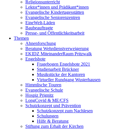
Religionsunterricht
Lektor*innen und Prädikant*innen
Evangelische Kindertagesstätten
Evangelische Seniorenzentren
EineWelt-Läden
Baubeauftragte
Presse- und Öffentlichkeitsarbeit
Themen
Ahnenforschung
Beratung Wehrdienstverweigerung
EKIDZ MiteinanderRaum Pritzwalk
Engelsbote
Fragebogen Engelsbote 2021
Studienarbeit Brückner
Musikstücke der Kantoren
Virtueller Rundgang Wusterhausen
Himmlische Touren
Evangelische Schule
Hospiz Prignitz
LongCovid & ME/CFS
Schutzkonzept und Prävention
Schutzkonzept zum Nachlesen
Schulungen
Hilfe & Beratung
Stiftung zum Erhalt der Kirchen