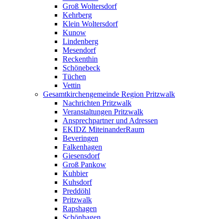
Groß Woltersdorf
Kehrberg
Klein Woltersdorf
Kunow
Lindenberg
Mesendorf
Reckenthin
Schönebeck
Tüchen
Vettin
Gesamtkirchengemeinde Region Pritzwalk
Nachrichten Pritzwalk
Veranstaltungen Pritzwalk
Ansprechpartner und Adressen
EKIDZ MiteinanderRaum
Beveringen
Falkenhagen
Giesensdorf
Groß Pankow
Kuhbier
Kuhsdorf
Preddöhl
Pritzwalk
Rapshagen
Schönhagen