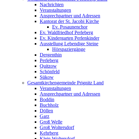
Nachrichten
Veranstaltungen
Ansprechpartner und Adressen
Kantorat der St. Jacobi Kirche
Ev. Posaunenchor
Ev. Waldfriedhof Perleberg
Ev. Kindergarten Perlenkinder
Ausstellung Lebendige Steine
Hörspaziergänge
Dergenthin
Perleberg
Quitzow
Schönfeld
Sükow
Gesamtkirchengemeinde Prignitz Land
Veranstaltungen
Ansprechpartner und Adressen
Boddin
Buchholz
Döllen
Garz
Groß Welle
Groß Woltersdorf
Kehrberg
Klein Woltersdorf