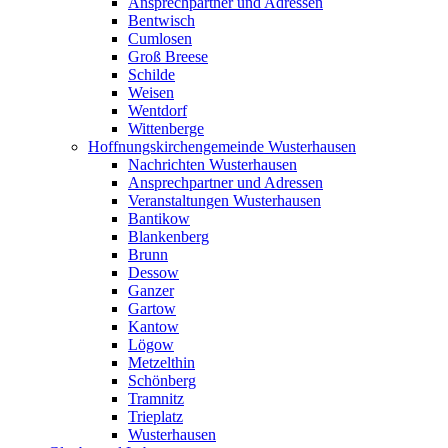
Ansprechpartner und Adressen
Bentwisch
Cumlosen
Groß Breese
Schilde
Weisen
Wentdorf
Wittenberge
Hoffnungskirchengemeinde Wusterhausen
Nachrichten Wusterhausen
Ansprechpartner und Adressen
Veranstaltungen Wusterhausen
Bantikow
Blankenberg
Brunn
Dessow
Ganzer
Gartow
Kantow
Lögow
Metzelthin
Schönberg
Tramnitz
Trieplatz
Wusterhausen