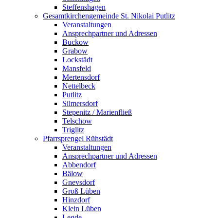
Steffenshagen
Gesamtkirchengemeinde St. Nikolai Putlitz
Veranstaltungen
Ansprechpartner und Adressen
Buckow
Grabow
Lockstädt
Mansfeld
Mertensdorf
Nettelbeck
Putlitz
Silmersdorf
Stepenitz / Marienfließ
Telschow
Triglitz
Pfarrsprengel Rühstädt
Veranstaltungen
Ansprechpartner und Adressen
Abbendorf
Bälow
Gnevsdorf
Groß Lüben
Hinzdorf
Klein Lüben
Legde