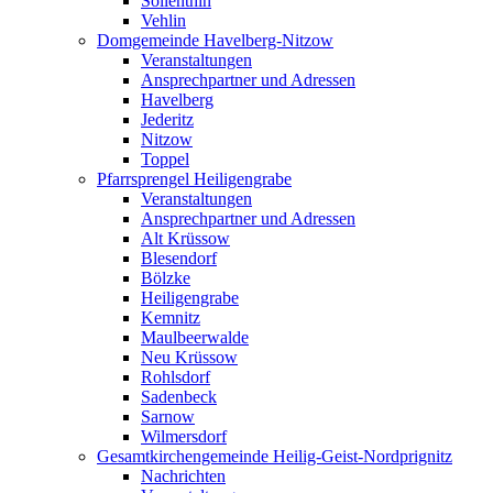
Söllenthin
Vehlin
Domgemeinde Havelberg-Nitzow
Veranstaltungen
Ansprechpartner und Adressen
Havelberg
Jederitz
Nitzow
Toppel
Pfarrsprengel Heiligengrabe
Veranstaltungen
Ansprechpartner und Adressen
Alt Krüssow
Blesendorf
Bölzke
Heiligengrabe
Kemnitz
Maulbeerwalde
Neu Krüssow
Rohlsdorf
Sadenbeck
Sarnow
Wilmersdorf
Gesamtkirchengemeinde Heilig-Geist-Nordprignitz
Nachrichten