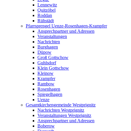
Lennewitz
Quitzöbel
Roddan
Rühstädt
Pfarrsprengel Uenze-Rosenhagen-Krampfer
Ansprechpartner und Adressen
Veranstaltungen
Nachrichten
Burghagen
Düpow
Groß Gottschow
Guhlsdorf
Klein Gottschow
Kleinow
Krampfer
Rambow
Rosenhagen
Spiegelhagen
Uenze
Gesamtkirchengemeinde Westprignitz
Nachrichten Westprignitz
Veranstaltungen Westprignitz
Ansprechpartner und Adressen
Boberow