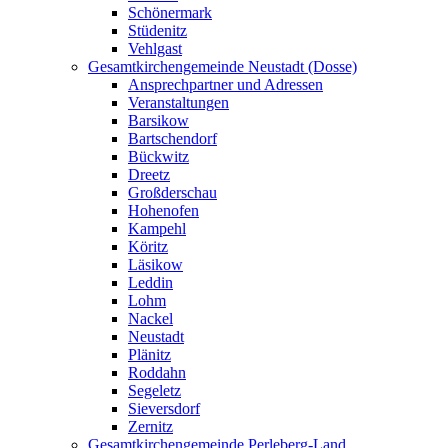
Schönermark
Stüdenitz
Vehlgast
Gesamtkirchengemeinde Neustadt (Dosse)
Ansprechpartner und Adressen
Veranstaltungen
Barsikow
Bartschendorf
Bückwitz
Dreetz
Großderschau
Hohenofen
Kampehl
Köritz
Läsikow
Leddin
Lohm
Nackel
Neustadt
Plänitz
Roddahn
Segeletz
Sieversdorf
Zernitz
Gesamtkirchengemeinde Perleberg-Land