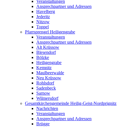
Veranstaltungen
Ansprechpartner und Adressen
Havelberg
Jederitz
Nitzow
Toppel
Pfarrsprengel Heiligengrabe
Veranstaltungen
Ansprechpartner und Adressen
Alt Krüssow
Blesendorf
Bölzke
Heiligengrabe
Kemnitz
Maulbeerwalde
Neu Krüssow
Rohlsdorf
Sadenbeck
Sarnow
Wilmersdorf
Gesamtkirchengemeinde Heilig-Geist-Nordprignitz
Nachrichten
Veranstaltungen
Ansprechpartner und Adressen
Brügge