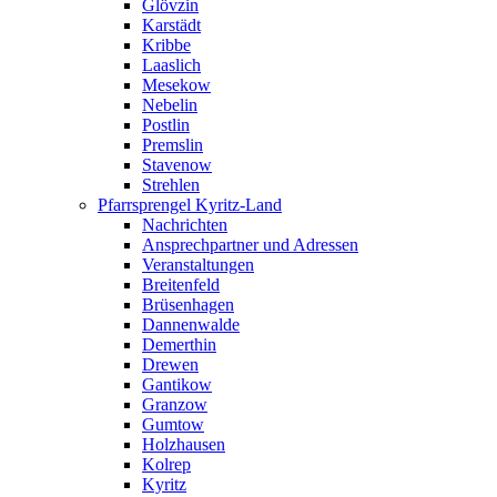
Glövzin
Karstädt
Kribbe
Laaslich
Mesekow
Nebelin
Postlin
Premslin
Stavenow
Strehlen
Pfarrsprengel Kyritz-Land
Nachrichten
Ansprechpartner und Adressen
Veranstaltungen
Breitenfeld
Brüsenhagen
Dannenwalde
Demerthin
Drewen
Gantikow
Granzow
Gumtow
Holzhausen
Kolrep
Kyritz