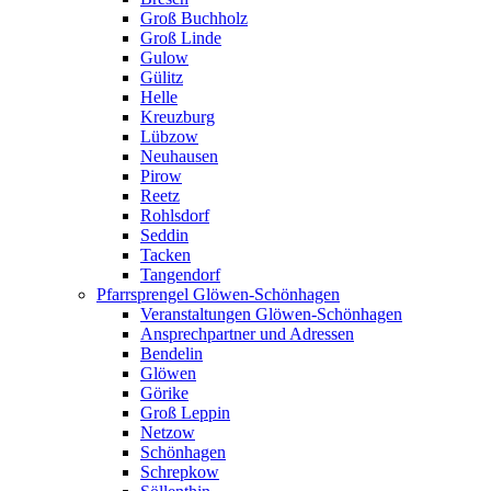
Groß Buchholz
Groß Linde
Gulow
Gülitz
Helle
Kreuzburg
Lübzow
Neuhausen
Pirow
Reetz
Rohlsdorf
Seddin
Tacken
Tangendorf
Pfarrsprengel Glöwen-Schönhagen
Veranstaltungen Glöwen-Schönhagen
Ansprechpartner und Adressen
Bendelin
Glöwen
Görike
Groß Leppin
Netzow
Schönhagen
Schrepkow