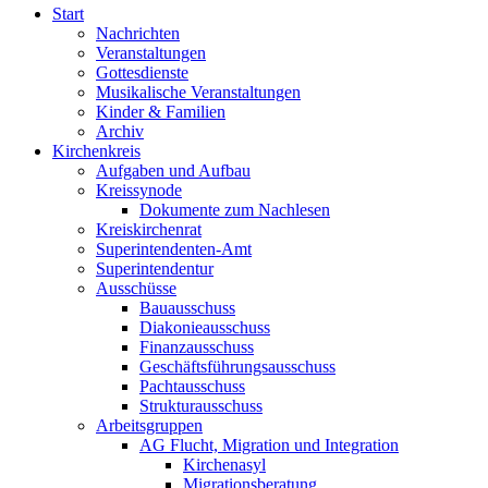
Start
Nachrichten
Veranstaltungen
Gottesdienste
Musikalische Veranstaltungen
Kinder & Familien
Archiv
Kirchenkreis
Aufgaben und Aufbau
Kreissynode
Dokumente zum Nachlesen
Kreiskirchenrat
Superintendenten-Amt
Superintendentur
Ausschüsse
Bauausschuss
Diakonieausschuss
Finanzausschuss
Geschäftsführungsausschuss
Pachtausschuss
Strukturausschuss
Arbeitsgruppen
AG Flucht, Migration und Integration
Kirchenasyl
Migrationsberatung