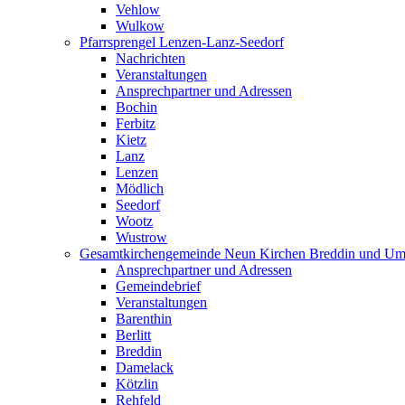
Vehlow
Wulkow
Pfarrsprengel Lenzen-Lanz-Seedorf
Nachrichten
Veranstaltungen
Ansprechpartner und Adressen
Bochin
Ferbitz
Kietz
Lanz
Lenzen
Mödlich
Seedorf
Wootz
Wustrow
Gesamtkirchengemeinde Neun Kirchen Breddin und Um
Ansprechpartner und Adressen
Gemeindebrief
Veranstaltungen
Barenthin
Berlitt
Breddin
Damelack
Kötzlin
Rehfeld