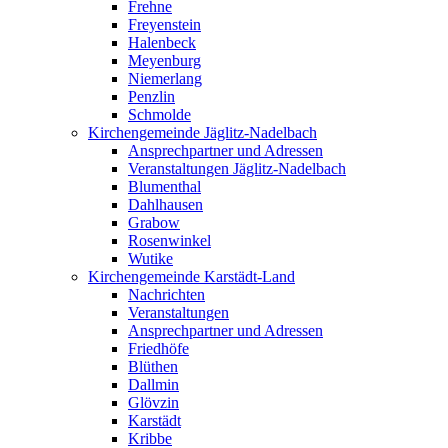
Frehne
Freyenstein
Halenbeck
Meyenburg
Niemerlang
Penzlin
Schmolde
Kirchengemeinde Jäglitz-Nadelbach
Ansprechpartner und Adressen
Veranstaltungen Jäglitz-Nadelbach
Blumenthal
Dahlhausen
Grabow
Rosenwinkel
Wutike
Kirchengemeinde Karstädt-Land
Nachrichten
Veranstaltungen
Ansprechpartner und Adressen
Friedhöfe
Blüthen
Dallmin
Glövzin
Karstädt
Kribbe