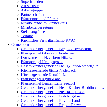
Superintendentur
Ausschüsse
Arbeitsgruppen
Partnerschaften
Pfarrerinnen und Pfarrer
Mitarbeitende im Kirchenkreis
Mitarbeitervertretung
Stellenangebote
Termine
Kirchliches Verwaltungsamt (KVA)
Gemeinden
Gesamtkirchengemeinde Berge-Gulow-Seddin
Pfarrsprengel Glöwen-Schönhagen
Domgemeinde Havelberg-Nitzow
Pfarrsprengel Heiligengrabe
Gesamtkirchengemeinde Heilig-Geist-Nordprignitz
Kirchengemeinde Jäglitz-Nadelbach
Kirchengemeinde Karstädt-Land
Pfarrsprengel Kyritz-Land
Pfarrsprengel Lenzen-Lanz-Seedorf
Gesamtkirchengemeinde Neun Kirchen Breddin und Um
Gesamtkirchengemeinde Neustadt (Dosse)
Gesamtkirchengemeinde Perleberg-Land
Gesamtkirchengemeinde Prignitz Land
Gesamtkirchengemeinde Region Pritzwalk