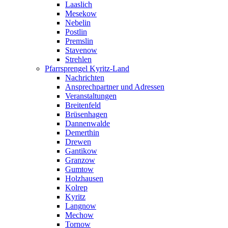
Laaslich
Mesekow
Nebelin
Postlin
Premslin
Stavenow
Strehlen
Pfarrsprengel Kyritz-Land
Nachrichten
Ansprechpartner und Adressen
Veranstaltungen
Breitenfeld
Brüsenhagen
Dannenwalde
Demerthin
Drewen
Gantikow
Granzow
Gumtow
Holzhausen
Kolrep
Kyritz
Langnow
Mechow
Tornow