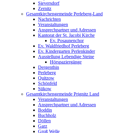
Sieversdorf
Zernitz
Gesamtkirchengemeinde Perleberg-Land
Nachrichten
Veranstaltungen
Ansprechpartner und Adressen
Kantorat der St. Jacobi Kirche
Ev. Posaunenchor
Ev. Waldfriedhof Perleberg
Ev. Kindergarten Perlenkinder
Ausstellung Lebendige Steine
Hörspaziergänge
Dergenthin
Perleberg
Quitzow
Schönfeld
Sükow
Gesamtkirchengemeinde Prignitz Land
Veranstaltungen
Ansprechpartner und Adressen
Boddin
Buchholz
Döllen
Garz
Groß Welle