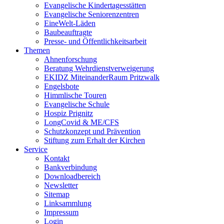
Evangelische Kindertagesstätten
Evangelische Seniorenzentren
EineWelt-Läden
Baubeauftragte
Presse- und Öffentlichkeitsarbeit
Themen
Ahnenforschung
Beratung Wehrdienstverweigerung
EKIDZ MiteinanderRaum Pritzwalk
Engelsbote
Himmlische Touren
Evangelische Schule
Hospiz Prignitz
LongCovid & ME/CFS
Schutzkonzept und Prävention
Stiftung zum Erhalt der Kirchen
Service
Kontakt
Bankverbindung
Downloadbereich
Newsletter
Sitemap
Linksammlung
Impressum
Login