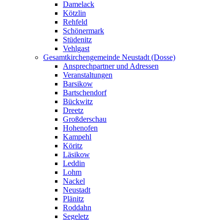
Damelack
Kötzlin
Rehfeld
Schönermark
Stüdenitz
Vehlgast
Gesamtkirchengemeinde Neustadt (Dosse)
Ansprechpartner und Adressen
Veranstaltungen
Barsikow
Bartschendorf
Bückwitz
Dreetz
Großderschau
Hohenofen
Kampehl
Köritz
Läsikow
Leddin
Lohm
Nackel
Neustadt
Plänitz
Roddahn
Segeletz