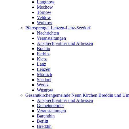
Langnow
Mechow
Tornow
Vehlow
Wulkow
Pfarrsprengel Lenzen-Lanz-Seedorf
Nachrichten
Veranstaltungen
Ansprechpartner und Adressen
Bochin
Ferbitz
Kietz
Lanz
Lenzen
Mödlich
Seedorf
Wootz
Wustrow
Gesamtkirchengemeinde Neun Kirchen Breddin und Um
Ansprechpartner und Adressen
Gemeindebrief
Veranstaltungen
Barenthin
Berlitt
Breddin