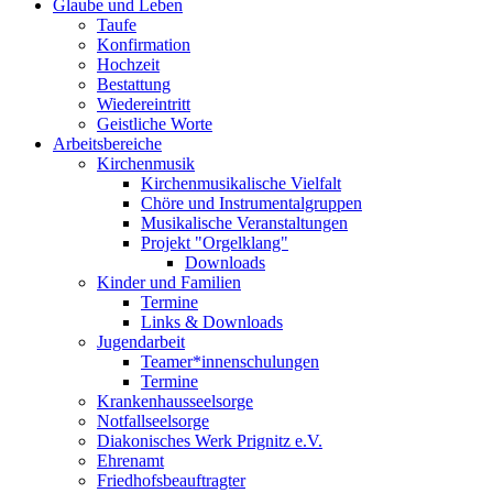
Glaube und Leben
Taufe
Konfirmation
Hochzeit
Bestattung
Wiedereintritt
Geistliche Worte
Arbeitsbereiche
Kirchenmusik
Kirchenmusikalische Vielfalt
Chöre und Instrumentalgruppen
Musikalische Veranstaltungen
Projekt "Orgelklang"
Downloads
Kinder und Familien
Termine
Links & Downloads
Jugendarbeit
Teamer*innenschulungen
Termine
Krankenhausseelsorge
Notfallseelsorge
Diakonisches Werk Prignitz e.V.
Ehrenamt
Friedhofsbeauftragter