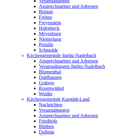
Veranstaltungen
Ansprechpartner und Adressen
Brügge
Frehne
Freyenstein
Halenbeck
Meyenburg
Niemerlang
Penzlin
Schmolde
Kirchengemeinde Jäglitz-Nadelbach
Ansprechpartner und Adressen
Veranstaltungen Jäglitz-Nadelbach
Blumenthal
Dahlhausen
Grabow
Rosenwinkel
Wutike
Kirchengemeinde Karstädt-Land
Nachrichten
Veranstaltungen
Ansprechpartner und Adressen
Friedhöfe
Blüthen
Dallmin