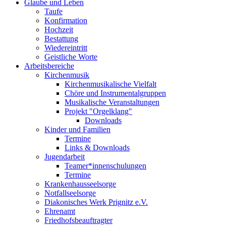
Glaube und Leben
Taufe
Konfirmation
Hochzeit
Bestattung
Wiedereintritt
Geistliche Worte
Arbeitsbereiche
Kirchenmusik
Kirchenmusikalische Vielfalt
Chöre und Instrumentalgruppen
Musikalische Veranstaltungen
Projekt "Orgelklang"
Downloads
Kinder und Familien
Termine
Links & Downloads
Jugendarbeit
Teamer*innenschulungen
Termine
Krankenhausseelsorge
Notfallseelsorge
Diakonisches Werk Prignitz e.V.
Ehrenamt
Friedhofsbeauftragter