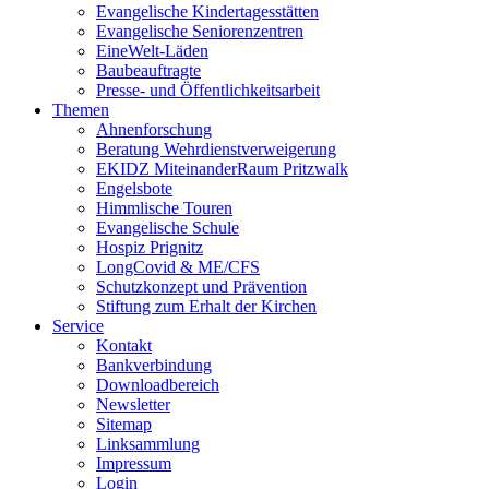
Evangelische Kindertagesstätten
Evangelische Seniorenzentren
EineWelt-Läden
Baubeauftragte
Presse- und Öffentlichkeitsarbeit
Themen
Ahnenforschung
Beratung Wehrdienstverweigerung
EKIDZ MiteinanderRaum Pritzwalk
Engelsbote
Himmlische Touren
Evangelische Schule
Hospiz Prignitz
LongCovid & ME/CFS
Schutzkonzept und Prävention
Stiftung zum Erhalt der Kirchen
Service
Kontakt
Bankverbindung
Downloadbereich
Newsletter
Sitemap
Linksammlung
Impressum
Login