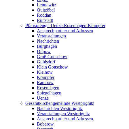
Lennewitz
Quitzöbel
Roddan
Rühstädt
Pfarrsprengel Uenze-Rosenhagen-Krampfer
Ansprechpartner und Adressen
Veranstaltungen
Nachrichten
Burghagen
Düpow
Groß Gottschow
Guhlsdorf
Klein Gottschow
Kleinow
Krampfer
Rambow
Rosenhagen
Spiegelhagen
Uenze
Gesamtkirchengemeinde Westprignitz
Nachrichten Westprignitz
Veranstaltungen Westprignitz
Ansprechpartner und Adressen
Boberow