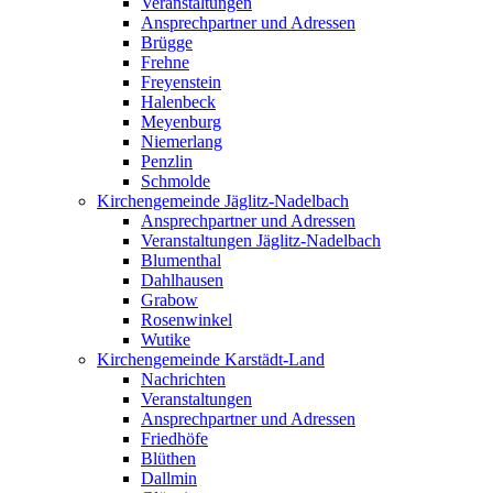
Veranstaltungen
Ansprechpartner und Adressen
Brügge
Frehne
Freyenstein
Halenbeck
Meyenburg
Niemerlang
Penzlin
Schmolde
Kirchengemeinde Jäglitz-Nadelbach
Ansprechpartner und Adressen
Veranstaltungen Jäglitz-Nadelbach
Blumenthal
Dahlhausen
Grabow
Rosenwinkel
Wutike
Kirchengemeinde Karstädt-Land
Nachrichten
Veranstaltungen
Ansprechpartner und Adressen
Friedhöfe
Blüthen
Dallmin