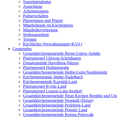
Superintendentur
Ausschüsse
Arbeitsgruppen
Partnerschaften
Pfarrerinnen und Pfarrer
Mitarbeitende im Kirchenkreis
Mitarbeitervertretung
Stellenangebote
Termine
Kirchliches Verwaltungsamt (KVA)
Gemeinden
Gesamtkirchengemeinde Berge-Gulow-Seddin
Pfarrsprengel Glöwen-Schönhagen
Domgemeinde Havelberg-Nitzow
Pfarrsprengel Heiligengrabe
Gesamtkirchengemeinde Heilig-Geist-Nordprignitz
Kirchengemeinde Jäglitz-Nadelbach
Kirchengemeinde Karstädt-Land
Pfarrsprengel Kyritz-Land
Pfarrsprengel Lenzen-Lanz-Seedorf
Gesamtkirchengemeinde Neun Kirchen Breddin und Um
Gesamtkirchengemeinde Neustadt (Dosse)
Gesamtkirchengemeinde Perleberg-Land
Gesamtkirchengemeinde Prignitz Land
Gesamtkirchengemeinde Region Pritzwalk