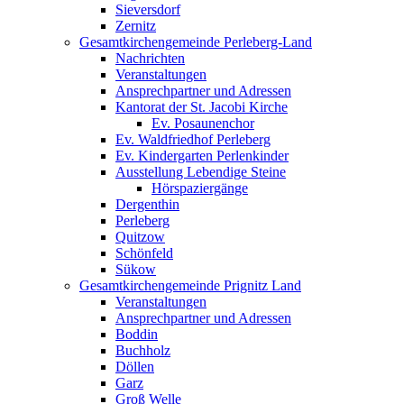
Sieversdorf
Zernitz
Gesamtkirchengemeinde Perleberg-Land
Nachrichten
Veranstaltungen
Ansprechpartner und Adressen
Kantorat der St. Jacobi Kirche
Ev. Posaunenchor
Ev. Waldfriedhof Perleberg
Ev. Kindergarten Perlenkinder
Ausstellung Lebendige Steine
Hörspaziergänge
Dergenthin
Perleberg
Quitzow
Schönfeld
Sükow
Gesamtkirchengemeinde Prignitz Land
Veranstaltungen
Ansprechpartner und Adressen
Boddin
Buchholz
Döllen
Garz
Groß Welle