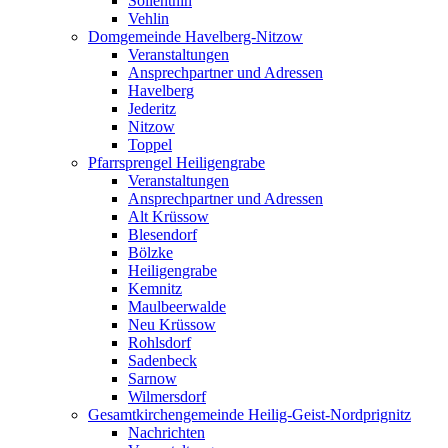
Söllenthin
Vehlin
Domgemeinde Havelberg-Nitzow
Veranstaltungen
Ansprechpartner und Adressen
Havelberg
Jederitz
Nitzow
Toppel
Pfarrsprengel Heiligengrabe
Veranstaltungen
Ansprechpartner und Adressen
Alt Krüssow
Blesendorf
Bölzke
Heiligengrabe
Kemnitz
Maulbeerwalde
Neu Krüssow
Rohlsdorf
Sadenbeck
Sarnow
Wilmersdorf
Gesamtkirchengemeinde Heilig-Geist-Nordprignitz
Nachrichten