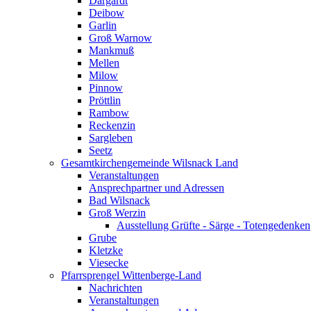
Dargardt
Deibow
Garlin
Groß Warnow
Mankmuß
Mellen
Milow
Pinnow
Pröttlin
Rambow
Reckenzin
Sargleben
Seetz
Gesamtkirchengemeinde Wilsnack Land
Veranstaltungen
Ansprechpartner und Adressen
Bad Wilsnack
Groß Werzin
Ausstellung Grüfte - Särge - Totengedenken
Grube
Kletzke
Viesecke
Pfarrsprengel Wittenberge-Land
Nachrichten
Veranstaltungen