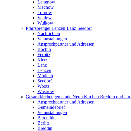
Langnow
Mechow
Tornow
Vehlow
Wulkow
Pfarrsprengel Lenzen-Lanz-Seedorf
Nachrichten
Veranstaltungen
Ansprechpartner und Adressen
Bochin
Ferbitz
Kietz
Lanz
Lenzen
Mödlich
Seedorf
Wootz
Wustrow
Gesamtkirchengemeinde Neun Kirchen Breddin und Um
Ansprechpartner und Adressen
Gemeindebrief
Veranstaltungen
Barenthin
Berlitt
Breddin