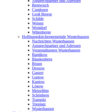
Ansprechpartner und Adressen
Bentwisch
Cumlosen
Groß Breese
Schilde
Weisen
Wentdorf
Wittenberge
Hoffnungskirchengemeinde Wusterhausen
Nachrichten Wusterhausen
Ansprechpartner und Adressen
Veranstaltungen Wusterhausen
Bantikow
Blankenberg
Brunn
Dessow
Ganzer
Gartow
Kantow
Lögow
Metzelthin
Schönberg
Tramnitz
Trieplatz
Wusterhausen