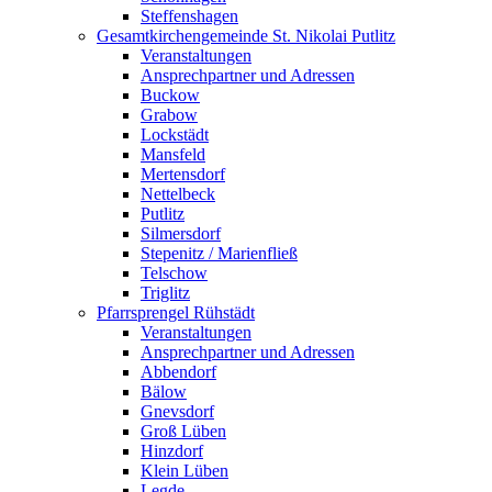
Steffenshagen
Gesamtkirchengemeinde St. Nikolai Putlitz
Veranstaltungen
Ansprechpartner und Adressen
Buckow
Grabow
Lockstädt
Mansfeld
Mertensdorf
Nettelbeck
Putlitz
Silmersdorf
Stepenitz / Marienfließ
Telschow
Triglitz
Pfarrsprengel Rühstädt
Veranstaltungen
Ansprechpartner und Adressen
Abbendorf
Bälow
Gnevsdorf
Groß Lüben
Hinzdorf
Klein Lüben
Legde