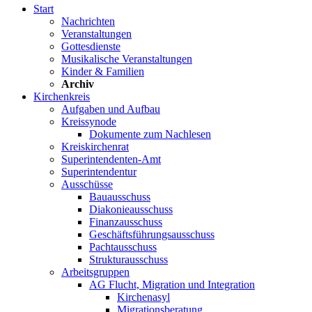
Start
Nachrichten
Veranstaltungen
Gottesdienste
Musikalische Veranstaltungen
Kinder & Familien
Archiv
Kirchenkreis
Aufgaben und Aufbau
Kreissynode
Dokumente zum Nachlesen
Kreiskirchenrat
Superintendenten-Amt
Superintendentur
Ausschüsse
Bauausschuss
Diakonieausschuss
Finanzausschuss
Geschäftsführungsausschuss
Pachtausschuss
Strukturausschuss
Arbeitsgruppen
AG Flucht, Migration und Integration
Kirchenasyl
Migrationsberatung