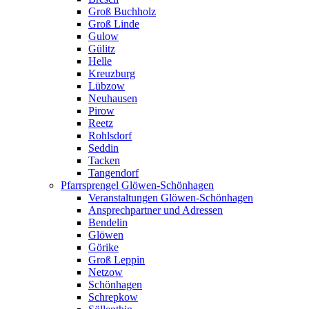
Groß Buchholz
Groß Linde
Gulow
Gülitz
Helle
Kreuzburg
Lübzow
Neuhausen
Pirow
Reetz
Rohlsdorf
Seddin
Tacken
Tangendorf
Pfarrsprengel Glöwen-Schönhagen
Veranstaltungen Glöwen-Schönhagen
Ansprechpartner und Adressen
Bendelin
Glöwen
Görike
Groß Leppin
Netzow
Schönhagen
Schrepkow