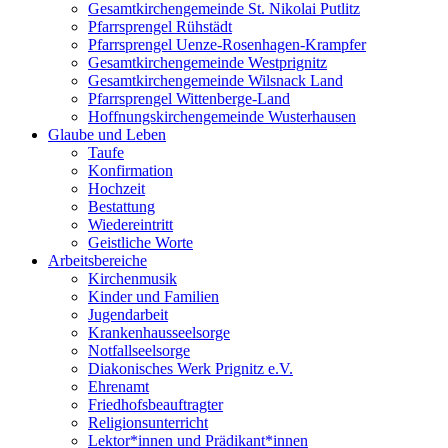
Gesamtkirchengemeinde St. Nikolai Putlitz
Pfarrsprengel Rühstädt
Pfarrsprengel Uenze-Rosenhagen-Krampfer
Gesamtkirchengemeinde Westprignitz
Gesamtkirchengemeinde Wilsnack Land
Pfarrsprengel Wittenberge-Land
Hoffnungskirchengemeinde Wusterhausen
Glaube und Leben
Taufe
Konfirmation
Hochzeit
Bestattung
Wiedereintritt
Geistliche Worte
Arbeitsbereiche
Kirchenmusik
Kinder und Familien
Jugendarbeit
Krankenhausseelsorge
Notfallseelsorge
Diakonisches Werk Prignitz e.V.
Ehrenamt
Friedhofsbeauftragter
Religionsunterricht
Lektor*innen und Prädikant*innen