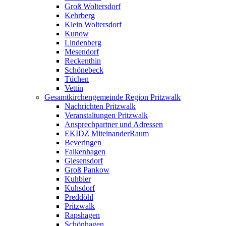
Groß Woltersdorf
Kehrberg
Klein Woltersdorf
Kunow
Lindenberg
Mesendorf
Reckenthin
Schönebeck
Tüchen
Vettin
Gesamtkirchengemeinde Region Pritzwalk
Nachrichten Pritzwalk
Veranstaltungen Pritzwalk
Ansprechpartner und Adressen
EKIDZ MiteinanderRaum
Beveringen
Falkenhagen
Giesensdorf
Groß Pankow
Kuhbier
Kuhsdorf
Preddöhl
Pritzwalk
Rapshagen
Schönhagen