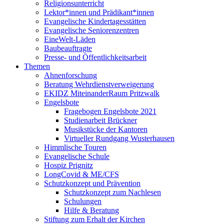
Religionsunterricht
Lektor*innen und Prädikant*innen
Evangelische Kindertagesstätten
Evangelische Seniorenzentren
EineWelt-Läden
Baubeauftragte
Presse- und Öffentlichkeitsarbeit
Themen
Ahnenforschung
Beratung Wehrdienstverweigerung
EKIDZ MiteinanderRaum Pritzwalk
Engelsbote
Fragebogen Engelsbote 2021
Studienarbeit Brückner
Musikstücke der Kantoren
Virtueller Rundgang Wusterhausen
Himmlische Touren
Evangelische Schule
Hospiz Prignitz
LongCovid & ME/CFS
Schutzkonzept und Prävention
Schutzkonzept zum Nachlesen
Schulungen
Hilfe & Beratung
Stiftung zum Erhalt der Kirchen