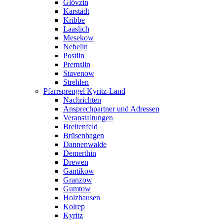
Glövzin
Karstädt
Kribbe
Laaslich
Mesekow
Nebelin
Postlin
Premslin
Stavenow
Strehlen
Pfarrsprengel Kyritz-Land
Nachrichten
Ansprechpartner und Adressen
Veranstaltungen
Breitenfeld
Brüsenhagen
Dannenwalde
Demerthin
Drewen
Gantikow
Granzow
Gumtow
Holzhausen
Kolrep
Kyritz