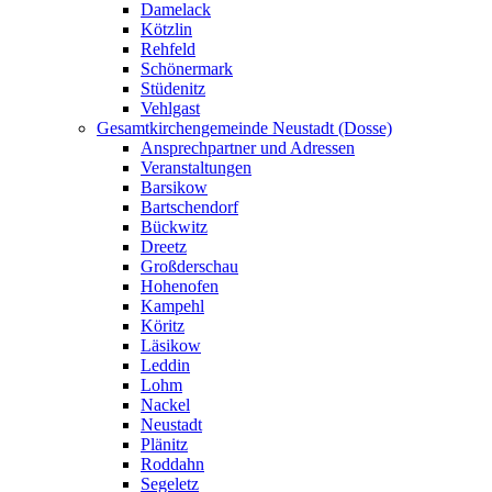
Damelack
Kötzlin
Rehfeld
Schönermark
Stüdenitz
Vehlgast
Gesamtkirchengemeinde Neustadt (Dosse)
Ansprechpartner und Adressen
Veranstaltungen
Barsikow
Bartschendorf
Bückwitz
Dreetz
Großderschau
Hohenofen
Kampehl
Köritz
Läsikow
Leddin
Lohm
Nackel
Neustadt
Plänitz
Roddahn
Segeletz