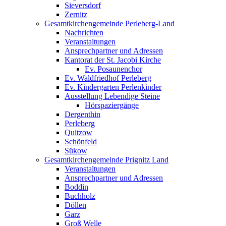
Sieversdorf
Zernitz
Gesamtkirchengemeinde Perleberg-Land
Nachrichten
Veranstaltungen
Ansprechpartner und Adressen
Kantorat der St. Jacobi Kirche
Ev. Posaunenchor
Ev. Waldfriedhof Perleberg
Ev. Kindergarten Perlenkinder
Ausstellung Lebendige Steine
Hörspaziergänge
Dergenthin
Perleberg
Quitzow
Schönfeld
Sükow
Gesamtkirchengemeinde Prignitz Land
Veranstaltungen
Ansprechpartner und Adressen
Boddin
Buchholz
Döllen
Garz
Groß Welle