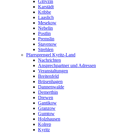
Glövzin
Karstädt
Kribbe
Laaslich
Mesekow
Nebelin
Postlin
Premslin
Stavenow
Strehlen
Pfarrsprengel Kyritz-Land
Nachrichten
Ansprechpartner und Adressen
Veranstaltungen
Breitenfeld
Brüsenhagen
Dannenwalde
Demerthin
Drewen
Gantikow
Granzow
Gumtow
Holzhausen
Kolrep
Kyritz