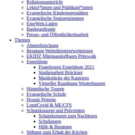
Religionsunterricht
Lektor*innen und Prädikant*innen
Evangelische Kindertagesstätten
Evangelische Seniorenzentren
EineWelt-Läden
Baubeauftragte
Presse- und Öffentlichkeitsarbeit
Themen
Ahnenforschung
Beratung Wehrdienstverweigerung
EKIDZ MiteinanderRaum Pritzwalk
Engelsbote
Fragebogen Engelsbote 2021
Studienarbeit Brückner
Musikstücke der Kantoren
Virtueller Rundgang Wusterhausen
Himmlische Touren
Evangelische Schule
Hospiz Prignitz
LongCovid & ME/CFS
Schutzkonzept und Prävention
Schutzkonzept zum Nachlesen
Schulungen
Hilfe & Beratung
Stiftung zum Erhalt der Kirchen