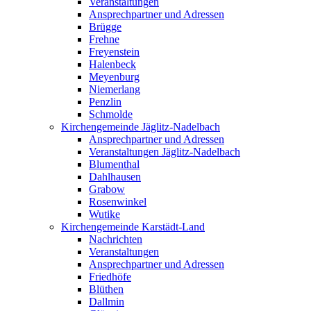
Veranstaltungen
Ansprechpartner und Adressen
Brügge
Frehne
Freyenstein
Halenbeck
Meyenburg
Niemerlang
Penzlin
Schmolde
Kirchengemeinde Jäglitz-Nadelbach
Ansprechpartner und Adressen
Veranstaltungen Jäglitz-Nadelbach
Blumenthal
Dahlhausen
Grabow
Rosenwinkel
Wutike
Kirchengemeinde Karstädt-Land
Nachrichten
Veranstaltungen
Ansprechpartner und Adressen
Friedhöfe
Blüthen
Dallmin