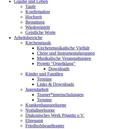
Glaube und Leben
Taufe
Konfirmation
Hochzeit
Bestattung
Wiedereintritt
Geistliche Worte
Arbeitsbereiche
Kirchenmusik
Kirchenmusikalische Vielfalt
Chöre und Instrumentalgruppen
Musikalische Veranstaltungen
Projekt "Orgelklang"
Downloads
Kinder und Familien
Termine
Links & Downloads
Jugendarbeit
Teamer*innenschulungen
Termine
Krankenhausseelsorge
Notfallseelsorge
Diakonisches Werk Prignitz e.V.
Ehrenamt
Friedhofsbeauftragter