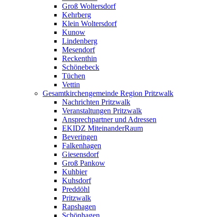
Groß Woltersdorf
Kehrberg
Klein Woltersdorf
Kunow
Lindenberg
Mesendorf
Reckenthin
Schönebeck
Tüchen
Vettin
Gesamtkirchengemeinde Region Pritzwalk
Nachrichten Pritzwalk
Veranstaltungen Pritzwalk
Ansprechpartner und Adressen
EKIDZ MiteinanderRaum
Beveringen
Falkenhagen
Giesensdorf
Groß Pankow
Kuhbier
Kuhsdorf
Preddöhl
Pritzwalk
Rapshagen
Schönhagen