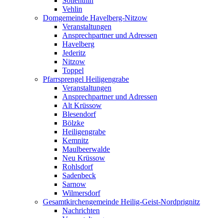
Söllenthin
Vehlin
Domgemeinde Havelberg-Nitzow
Veranstaltungen
Ansprechpartner und Adressen
Havelberg
Jederitz
Nitzow
Toppel
Pfarrsprengel Heiligengrabe
Veranstaltungen
Ansprechpartner und Adressen
Alt Krüssow
Blesendorf
Bölzke
Heiligengrabe
Kemnitz
Maulbeerwalde
Neu Krüssow
Rohlsdorf
Sadenbeck
Sarnow
Wilmersdorf
Gesamtkirchengemeinde Heilig-Geist-Nordprignitz
Nachrichten