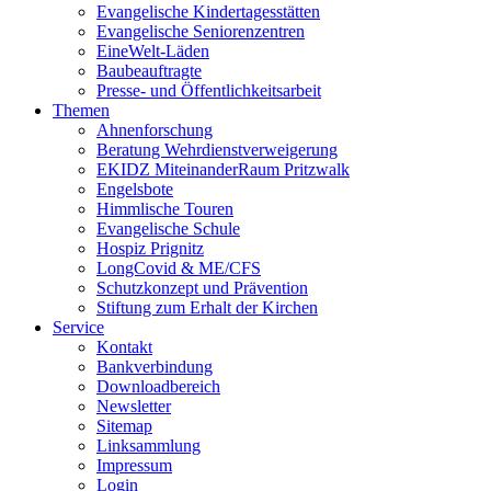
Evangelische Kindertagesstätten
Evangelische Seniorenzentren
EineWelt-Läden
Baubeauftragte
Presse- und Öffentlichkeitsarbeit
Themen
Ahnenforschung
Beratung Wehrdienstverweigerung
EKIDZ MiteinanderRaum Pritzwalk
Engelsbote
Himmlische Touren
Evangelische Schule
Hospiz Prignitz
LongCovid & ME/CFS
Schutzkonzept und Prävention
Stiftung zum Erhalt der Kirchen
Service
Kontakt
Bankverbindung
Downloadbereich
Newsletter
Sitemap
Linksammlung
Impressum
Login