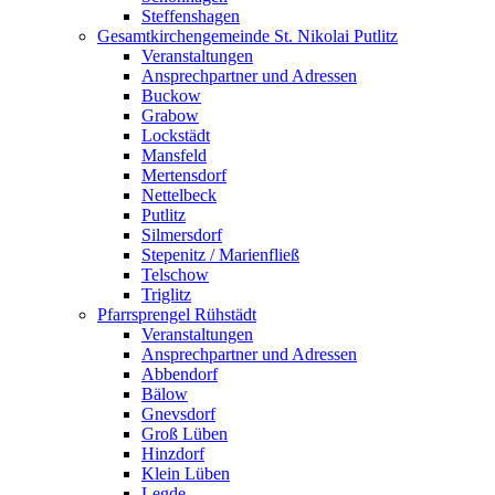
Steffenshagen
Gesamtkirchengemeinde St. Nikolai Putlitz
Veranstaltungen
Ansprechpartner und Adressen
Buckow
Grabow
Lockstädt
Mansfeld
Mertensdorf
Nettelbeck
Putlitz
Silmersdorf
Stepenitz / Marienfließ
Telschow
Triglitz
Pfarrsprengel Rühstädt
Veranstaltungen
Ansprechpartner und Adressen
Abbendorf
Bälow
Gnevsdorf
Groß Lüben
Hinzdorf
Klein Lüben
Legde