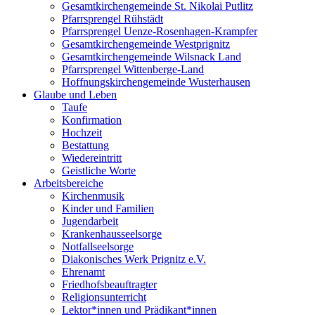
Gesamtkirchengemeinde St. Nikolai Putlitz
Pfarrsprengel Rühstädt
Pfarrsprengel Uenze-Rosenhagen-Krampfer
Gesamtkirchengemeinde Westprignitz
Gesamtkirchengemeinde Wilsnack Land
Pfarrsprengel Wittenberge-Land
Hoffnungskirchengemeinde Wusterhausen
Glaube und Leben
Taufe
Konfirmation
Hochzeit
Bestattung
Wiedereintritt
Geistliche Worte
Arbeitsbereiche
Kirchenmusik
Kinder und Familien
Jugendarbeit
Krankenhausseelsorge
Notfallseelsorge
Diakonisches Werk Prignitz e.V.
Ehrenamt
Friedhofsbeauftragter
Religionsunterricht
Lektor*innen und Prädikant*innen