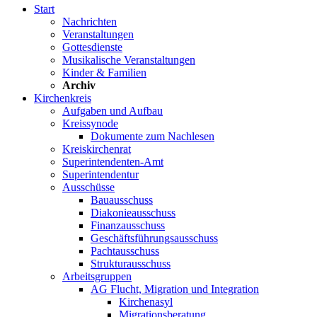
Start
Nachrichten
Veranstaltungen
Gottesdienste
Musikalische Veranstaltungen
Kinder & Familien
Archiv
Kirchenkreis
Aufgaben und Aufbau
Kreissynode
Dokumente zum Nachlesen
Kreiskirchenrat
Superintendenten-Amt
Superintendentur
Ausschüsse
Bauausschuss
Diakonieausschuss
Finanzausschuss
Geschäftsführungsausschuss
Pachtausschuss
Strukturausschuss
Arbeitsgruppen
AG Flucht, Migration und Integration
Kirchenasyl
Migrationsberatung