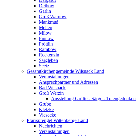
Dargardt
Deibow
Garlin
Groß Warnow
Mankmuß
Mellen
Milow
Pinnow
Pröttlin
Rambow
Reckenzin
Sargleben
Seetz
Gesamtkirchengemeinde Wilsnack Land
Veranstaltungen
Ansprechpartner und Adressen
Bad Wilsnack
Groß Werzin
Ausstellung Grüfte - Särge - Totengedenken
Grube
Kletzke
Viesecke
Pfarrsprengel Wittenberge-Land
Nachrichten
Veranstaltungen