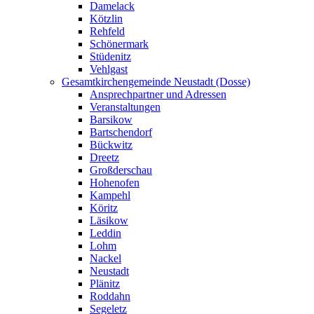
Damelack
Kötzlin
Rehfeld
Schönermark
Stüdenitz
Vehlgast
Gesamtkirchengemeinde Neustadt (Dosse)
Ansprechpartner und Adressen
Veranstaltungen
Barsikow
Bartschendorf
Bückwitz
Dreetz
Großderschau
Hohenofen
Kampehl
Köritz
Läsikow
Leddin
Lohm
Nackel
Neustadt
Plänitz
Roddahn
Segeletz