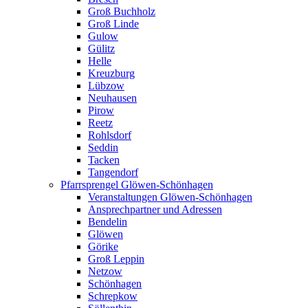
Groß Buchholz
Groß Linde
Gulow
Gülitz
Helle
Kreuzburg
Lübzow
Neuhausen
Pirow
Reetz
Rohlsdorf
Seddin
Tacken
Tangendorf
Pfarrsprengel Glöwen-Schönhagen
Veranstaltungen Glöwen-Schönhagen
Ansprechpartner und Adressen
Bendelin
Glöwen
Görike
Groß Leppin
Netzow
Schönhagen
Schrepkow