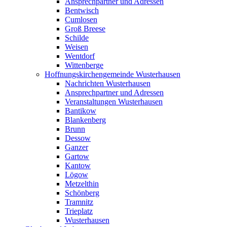
Ansprechpartner und Adressen
Bentwisch
Cumlosen
Groß Breese
Schilde
Weisen
Wentdorf
Wittenberge
Hoffnungskirchengemeinde Wusterhausen
Nachrichten Wusterhausen
Ansprechpartner und Adressen
Veranstaltungen Wusterhausen
Bantikow
Blankenberg
Brunn
Dessow
Ganzer
Gartow
Kantow
Lögow
Metzelthin
Schönberg
Tramnitz
Trieplatz
Wusterhausen