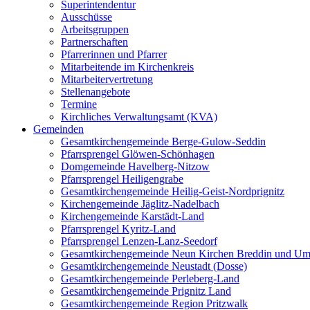
Superintendentur
Ausschüsse
Arbeitsgruppen
Partnerschaften
Pfarrerinnen und Pfarrer
Mitarbeitende im Kirchenkreis
Mitarbeitervertretung
Stellenangebote
Termine
Kirchliches Verwaltungsamt (KVA)
Gemeinden
Gesamtkirchengemeinde Berge-Gulow-Seddin
Pfarrsprengel Glöwen-Schönhagen
Domgemeinde Havelberg-Nitzow
Pfarrsprengel Heiligengrabe
Gesamtkirchengemeinde Heilig-Geist-Nordprignitz
Kirchengemeinde Jäglitz-Nadelbach
Kirchengemeinde Karstädt-Land
Pfarrsprengel Kyritz-Land
Pfarrsprengel Lenzen-Lanz-Seedorf
Gesamtkirchengemeinde Neun Kirchen Breddin und Um
Gesamtkirchengemeinde Neustadt (Dosse)
Gesamtkirchengemeinde Perleberg-Land
Gesamtkirchengemeinde Prignitz Land
Gesamtkirchengemeinde Region Pritzwalk