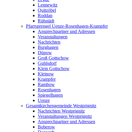
Lennewitz
Quitzöbel
Roddan
Rühstädt
Pfarrsprengel Uenze-Rosenhagen-Krampfer
Ansprechpartner und Adressen
Veranstaltungen
Nachrichten
Burghagen
Düpow
Groß Gottschow
Guhlsdorf
Klein Gottschow
Kleinow
Krampfer
Rambow
Rosenhagen
Spiegelhagen
Uenze
Gesamtkirchengemeinde Westprignitz
Nachrichten Westprignitz
Veranstaltungen Westprignitz
Ansprechpartner und Adressen
Boberow