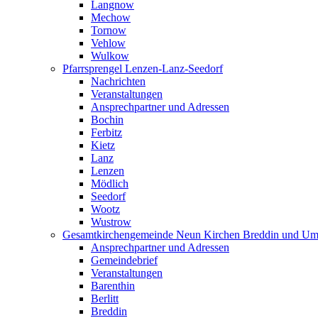
Langnow
Mechow
Tornow
Vehlow
Wulkow
Pfarrsprengel Lenzen-Lanz-Seedorf
Nachrichten
Veranstaltungen
Ansprechpartner und Adressen
Bochin
Ferbitz
Kietz
Lanz
Lenzen
Mödlich
Seedorf
Wootz
Wustrow
Gesamtkirchengemeinde Neun Kirchen Breddin und Um
Ansprechpartner und Adressen
Gemeindebrief
Veranstaltungen
Barenthin
Berlitt
Breddin