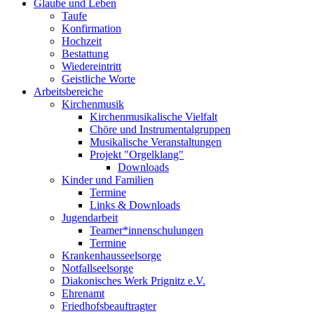
Glaube und Leben
Taufe
Konfirmation
Hochzeit
Bestattung
Wiedereintritt
Geistliche Worte
Arbeitsbereiche
Kirchenmusik
Kirchenmusikalische Vielfalt
Chöre und Instrumentalgruppen
Musikalische Veranstaltungen
Projekt "Orgelklang"
Downloads
Kinder und Familien
Termine
Links & Downloads
Jugendarbeit
Teamer*innenschulungen
Termine
Krankenhausseelsorge
Notfallseelsorge
Diakonisches Werk Prignitz e.V.
Ehrenamt
Friedhofsbeauftragter