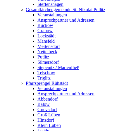
Steffenshagen
Gesamtkirchengemeinde St. Nikolai Putlitz
Veranstaltungen
Ansprechpartner und Adressen
Buckow
Grabow
Lockstädt
Mansfeld
Mertensdorf
Nettelbeck
Putlitz
Silmersdorf
Stepenitz / Marienfließ
Telschow
Triglitz
Pfarrsprengel Rühstädt
Veranstaltungen
Ansprechpartner und Adressen
Abbendorf
Bälow
Gnevsdorf
Groß Lüben
Hinzdorf
Klein Lüben
Legde