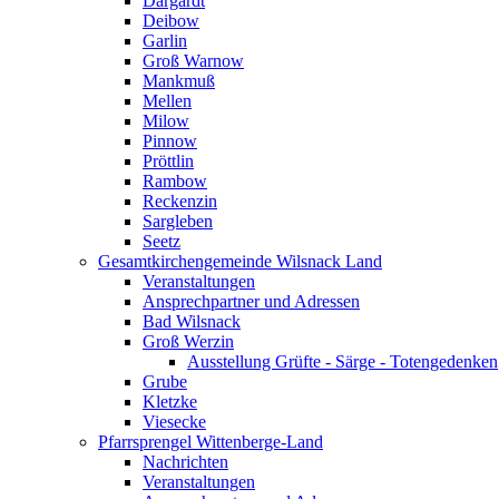
Dargardt
Deibow
Garlin
Groß Warnow
Mankmuß
Mellen
Milow
Pinnow
Pröttlin
Rambow
Reckenzin
Sargleben
Seetz
Gesamtkirchengemeinde Wilsnack Land
Veranstaltungen
Ansprechpartner und Adressen
Bad Wilsnack
Groß Werzin
Ausstellung Grüfte - Särge - Totengedenken
Grube
Kletzke
Viesecke
Pfarrsprengel Wittenberge-Land
Nachrichten
Veranstaltungen