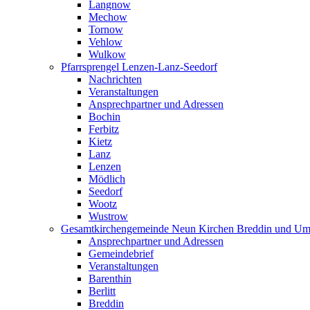
Langnow
Mechow
Tornow
Vehlow
Wulkow
Pfarrsprengel Lenzen-Lanz-Seedorf
Nachrichten
Veranstaltungen
Ansprechpartner und Adressen
Bochin
Ferbitz
Kietz
Lanz
Lenzen
Mödlich
Seedorf
Wootz
Wustrow
Gesamtkirchengemeinde Neun Kirchen Breddin und Um
Ansprechpartner und Adressen
Gemeindebrief
Veranstaltungen
Barenthin
Berlitt
Breddin