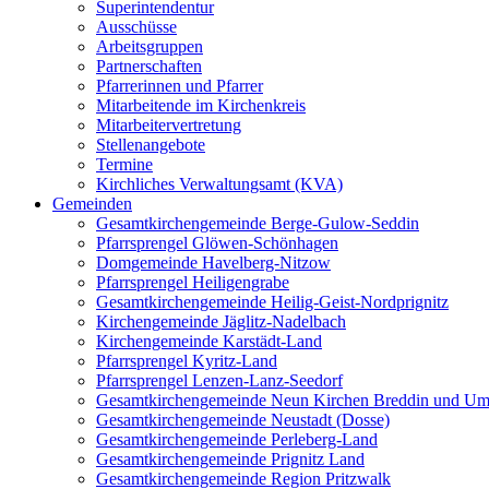
Superintendentur
Ausschüsse
Arbeitsgruppen
Partnerschaften
Pfarrerinnen und Pfarrer
Mitarbeitende im Kirchenkreis
Mitarbeitervertretung
Stellenangebote
Termine
Kirchliches Verwaltungsamt (KVA)
Gemeinden
Gesamtkirchengemeinde Berge-Gulow-Seddin
Pfarrsprengel Glöwen-Schönhagen
Domgemeinde Havelberg-Nitzow
Pfarrsprengel Heiligengrabe
Gesamtkirchengemeinde Heilig-Geist-Nordprignitz
Kirchengemeinde Jäglitz-Nadelbach
Kirchengemeinde Karstädt-Land
Pfarrsprengel Kyritz-Land
Pfarrsprengel Lenzen-Lanz-Seedorf
Gesamtkirchengemeinde Neun Kirchen Breddin und Um
Gesamtkirchengemeinde Neustadt (Dosse)
Gesamtkirchengemeinde Perleberg-Land
Gesamtkirchengemeinde Prignitz Land
Gesamtkirchengemeinde Region Pritzwalk