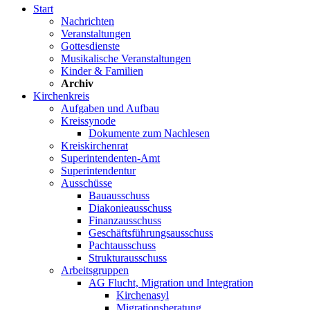
Start
Nachrichten
Veranstaltungen
Gottesdienste
Musikalische Veranstaltungen
Kinder & Familien
Archiv
Kirchenkreis
Aufgaben und Aufbau
Kreissynode
Dokumente zum Nachlesen
Kreiskirchenrat
Superintendenten-Amt
Superintendentur
Ausschüsse
Bauausschuss
Diakonieausschuss
Finanzausschuss
Geschäftsführungsausschuss
Pachtausschuss
Strukturausschuss
Arbeitsgruppen
AG Flucht, Migration und Integration
Kirchenasyl
Migrationsberatung