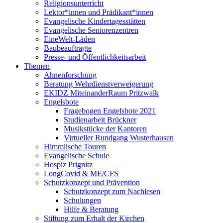
Religionsunterricht
Lektor*innen und Prädikant*innen
Evangelische Kindertagesstätten
Evangelische Seniorenzentren
EineWelt-Läden
Baubeauftragte
Presse- und Öffentlichkeitsarbeit
Themen
Ahnenforschung
Beratung Wehrdienstverweigerung
EKIDZ MiteinanderRaum Pritzwalk
Engelsbote
Fragebogen Engelsbote 2021
Studienarbeit Brückner
Musikstücke der Kantoren
Virtueller Rundgang Wusterhausen
Himmlische Touren
Evangelische Schule
Hospiz Prignitz
LongCovid & ME/CFS
Schutzkonzept und Prävention
Schutzkonzept zum Nachlesen
Schulungen
Hilfe & Beratung
Stiftung zum Erhalt der Kirchen