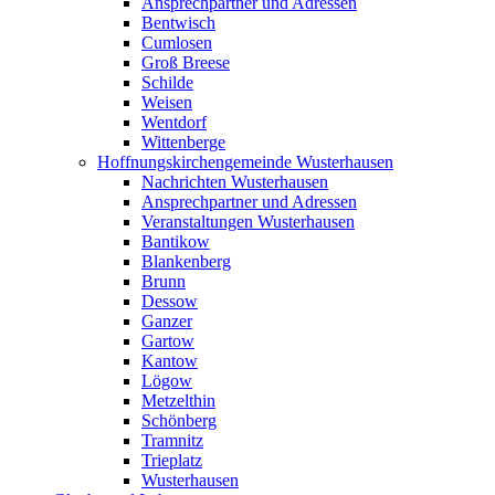
Ansprechpartner und Adressen
Bentwisch
Cumlosen
Groß Breese
Schilde
Weisen
Wentdorf
Wittenberge
Hoffnungskirchengemeinde Wusterhausen
Nachrichten Wusterhausen
Ansprechpartner und Adressen
Veranstaltungen Wusterhausen
Bantikow
Blankenberg
Brunn
Dessow
Ganzer
Gartow
Kantow
Lögow
Metzelthin
Schönberg
Tramnitz
Trieplatz
Wusterhausen