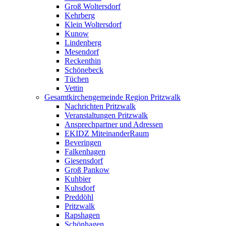
Groß Woltersdorf
Kehrberg
Klein Woltersdorf
Kunow
Lindenberg
Mesendorf
Reckenthin
Schönebeck
Tüchen
Vettin
Gesamtkirchengemeinde Region Pritzwalk
Nachrichten Pritzwalk
Veranstaltungen Pritzwalk
Ansprechpartner und Adressen
EKIDZ MiteinanderRaum
Beveringen
Falkenhagen
Giesensdorf
Groß Pankow
Kuhbier
Kuhsdorf
Preddöhl
Pritzwalk
Rapshagen
Schönhagen