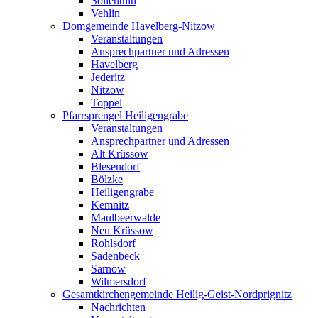
Söllenthin
Vehlin
Domgemeinde Havelberg-Nitzow
Veranstaltungen
Ansprechpartner und Adressen
Havelberg
Jederitz
Nitzow
Toppel
Pfarrsprengel Heiligengrabe
Veranstaltungen
Ansprechpartner und Adressen
Alt Krüssow
Blesendorf
Bölzke
Heiligengrabe
Kemnitz
Maulbeerwalde
Neu Krüssow
Rohlsdorf
Sadenbeck
Sarnow
Wilmersdorf
Gesamtkirchengemeinde Heilig-Geist-Nordprignitz
Nachrichten