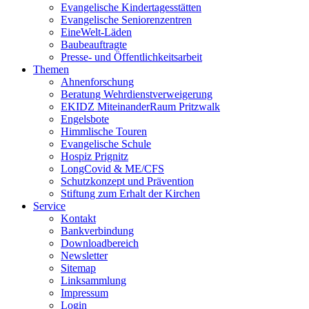
Evangelische Kindertagesstätten
Evangelische Seniorenzentren
EineWelt-Läden
Baubeauftragte
Presse- und Öffentlichkeitsarbeit
Themen
Ahnenforschung
Beratung Wehrdienstverweigerung
EKIDZ MiteinanderRaum Pritzwalk
Engelsbote
Himmlische Touren
Evangelische Schule
Hospiz Prignitz
LongCovid & ME/CFS
Schutzkonzept und Prävention
Stiftung zum Erhalt der Kirchen
Service
Kontakt
Bankverbindung
Downloadbereich
Newsletter
Sitemap
Linksammlung
Impressum
Login