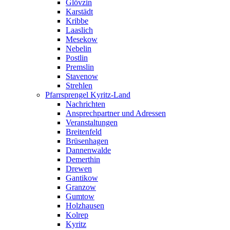
Glövzin
Karstädt
Kribbe
Laaslich
Mesekow
Nebelin
Postlin
Premslin
Stavenow
Strehlen
Pfarrsprengel Kyritz-Land
Nachrichten
Ansprechpartner und Adressen
Veranstaltungen
Breitenfeld
Brüsenhagen
Dannenwalde
Demerthin
Drewen
Gantikow
Granzow
Gumtow
Holzhausen
Kolrep
Kyritz