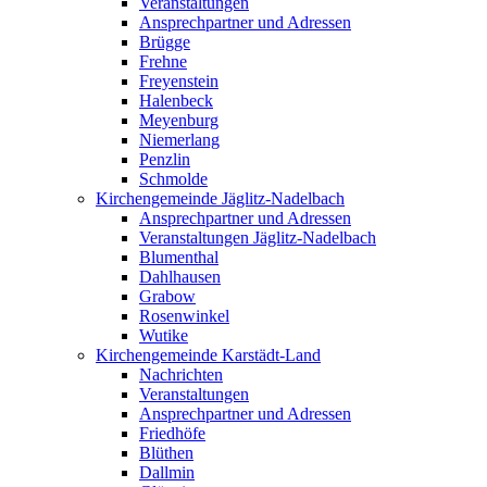
Veranstaltungen
Ansprechpartner und Adressen
Brügge
Frehne
Freyenstein
Halenbeck
Meyenburg
Niemerlang
Penzlin
Schmolde
Kirchengemeinde Jäglitz-Nadelbach
Ansprechpartner und Adressen
Veranstaltungen Jäglitz-Nadelbach
Blumenthal
Dahlhausen
Grabow
Rosenwinkel
Wutike
Kirchengemeinde Karstädt-Land
Nachrichten
Veranstaltungen
Ansprechpartner und Adressen
Friedhöfe
Blüthen
Dallmin