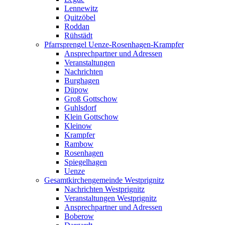
Lennewitz
Quitzöbel
Roddan
Rühstädt
Pfarrsprengel Uenze-Rosenhagen-Krampfer
Ansprechpartner und Adressen
Veranstaltungen
Nachrichten
Burghagen
Düpow
Groß Gottschow
Guhlsdorf
Klein Gottschow
Kleinow
Krampfer
Rambow
Rosenhagen
Spiegelhagen
Uenze
Gesamtkirchengemeinde Westprignitz
Nachrichten Westprignitz
Veranstaltungen Westprignitz
Ansprechpartner und Adressen
Boberow