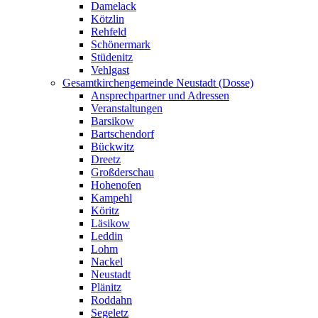
Damelack
Kötzlin
Rehfeld
Schönermark
Stüdenitz
Vehlgast
Gesamtkirchengemeinde Neustadt (Dosse)
Ansprechpartner und Adressen
Veranstaltungen
Barsikow
Bartschendorf
Bückwitz
Dreetz
Großderschau
Hohenofen
Kampehl
Köritz
Läsikow
Leddin
Lohm
Nackel
Neustadt
Plänitz
Roddahn
Segeletz