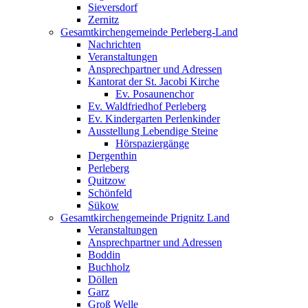
Sieversdorf
Zernitz
Gesamtkirchengemeinde Perleberg-Land
Nachrichten
Veranstaltungen
Ansprechpartner und Adressen
Kantorat der St. Jacobi Kirche
Ev. Posaunenchor
Ev. Waldfriedhof Perleberg
Ev. Kindergarten Perlenkinder
Ausstellung Lebendige Steine
Hörspaziergänge
Dergenthin
Perleberg
Quitzow
Schönfeld
Sükow
Gesamtkirchengemeinde Prignitz Land
Veranstaltungen
Ansprechpartner und Adressen
Boddin
Buchholz
Döllen
Garz
Groß Welle