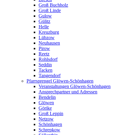
Groß Buchholz
Groß Linde
Gulow
Gülitz
Helle
Kreuzburg
Lübzow
Neuhausen
Pirow
Reetz
Rohlsdorf
Seddin
Tacken
Tangendorf
Pfarrsprengel Glöwen-Schönhagen
Veranstaltungen Glöwen-Schönhagen
Ansprechpartner und Adressen
Bendelin
Glöwen
Görike
Groß Leppin
Netzow
Schönhagen
Schrepkow