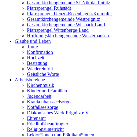
Gesamtkirchengemeinde St. Nikolai Putlitz
Pfarrsprengel Rühstädt
Pfarrsprengel Uenze-Rosenhagen-Krampfer
Gesamtkirchengemeinde Westprignitz
Gesamtkirchengemeinde Wilsnack Land
Pfarrsprengel Wittenberge-Land
Hoffnungskirchengemeinde Wusterhausen
Glaube und Leben
Taufe
Konfirmation
Hochzeit
Bestattung
Wiedereintritt
Geistliche Worte
Arbeitsbereiche
Kirchenmusik
Kinder und Familien
Jugendarbeit
Krankenhausseelsorge
Notfallseelsorge
Diakonisches Werk Prignitz e.V.
Ehrenamt
Friedhofsbeauftragter
Religionsunterricht
Lektor*innen und Prädikant*innen