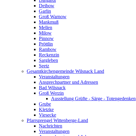
Dargardt
Deibow
Garlin
Groß Warnow
Mankmuß
Mellen
Milow
Pinnow
Pröttlin
Rambow
Reckenzin
Sargleben
Seetz
Gesamtkirchengemeinde Wilsnack Land
Veranstaltungen
Ansprechpartner und Adressen
Bad Wilsnack
Groß Werzin
Ausstellung Grüfte - Särge - Totengedenken
Grube
Kletzke
Viesecke
Pfarrsprengel Wittenberge-Land
Nachrichten
Veranstaltungen