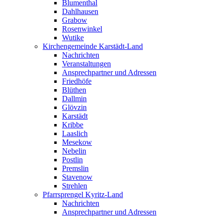
Blumenthal
Dahlhausen
Grabow
Rosenwinkel
Wutike
Kirchengemeinde Karstädt-Land
Nachrichten
Veranstaltungen
Ansprechpartner und Adressen
Friedhöfe
Blüthen
Dallmin
Glövzin
Karstädt
Kribbe
Laaslich
Mesekow
Nebelin
Postlin
Premslin
Stavenow
Strehlen
Pfarrsprengel Kyritz-Land
Nachrichten
Ansprechpartner und Adressen