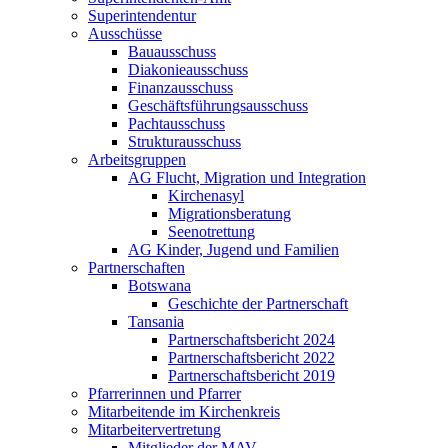
Superintendentur
Ausschüsse
Bauausschuss
Diakonieausschuss
Finanzausschuss
Geschäftsführungsausschuss
Pachtausschuss
Strukturausschuss
Arbeitsgruppen
AG Flucht, Migration und Integration
Kirchenasyl
Migrationsberatung
Seenotrettung
AG Kinder, Jugend und Familien
Partnerschaften
Botswana
Geschichte der Partnerschaft
Tansania
Partnerschaftsbericht 2024
Partnerschaftsbericht 2022
Partnerschaftsbericht 2019
Pfarrerinnen und Pfarrer
Mitarbeitende im Kirchenkreis
Mitarbeitervertretung
Mitglieder der MAV