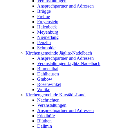
Veranstaltungen
Ansprechpartner und Adressen
Brügge
Frehne
Freyenstein
Halenbeck
Meyenburg
Niemerlang
Penzlin
Schmolde
Kirchengemeinde Jäglitz-Nadelbach
Ansprechpartner und Adressen
Veranstaltungen Jäglitz-Nadelbach
Blumenthal
Dahlhausen
Grabow
Rosenwinkel
Wutike
Kirchengemeinde Karstädt-Land
Nachrichten
Veranstaltungen
Ansprechpartner und Adressen
Friedhöfe
Blüthen
Dallmin