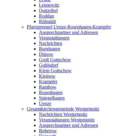
Lennewitz
Quitzöbel
Roddan
Rühstädt
Pfarrsprengel Uenze-Rosenhagen-Krampfer
Ansprechpartner und Adressen
Veranstaltungen
Nachrichten
Burghagen
Düpow
Groß Gottschow
Guhlsdorf
Klein Gottschow
Kleinow
Krampfer
Rambow
Rosenhagen
Spiegelhagen
Uenze
Gesamtkirchengemeinde Westprignitz
Nachrichten Westprignitz
Veranstaltungen Westprignitz
Ansprechpartner und Adressen
Boberow