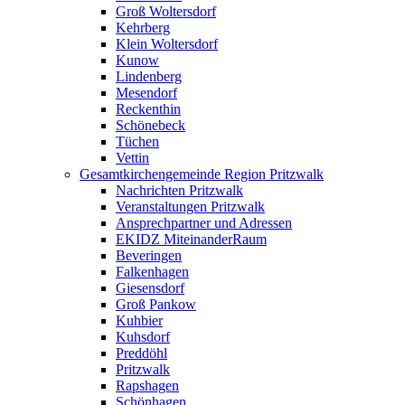
Groß Woltersdorf
Kehrberg
Klein Woltersdorf
Kunow
Lindenberg
Mesendorf
Reckenthin
Schönebeck
Tüchen
Vettin
Gesamtkirchengemeinde Region Pritzwalk
Nachrichten Pritzwalk
Veranstaltungen Pritzwalk
Ansprechpartner und Adressen
EKIDZ MiteinanderRaum
Beveringen
Falkenhagen
Giesensdorf
Groß Pankow
Kuhbier
Kuhsdorf
Preddöhl
Pritzwalk
Rapshagen
Schönhagen