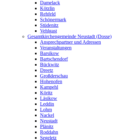
Damelack
Kötzlin
Rehfeld
Schönermark
Stüdenitz
Vehlgast
Gesamtkirchengemeinde Neustadt (Dosse)
Ansprechpartner und Adressen
Veranstaltungen
Barsikow
Bartschendorf
Bückwitz
Dreetz
Großderschau
Hohenofen
Kampehl
Köritz
Läsikow
Leddin
Lohm
Nackel
Neustadt
Plänitz
Roddahn
Segeletz