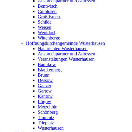
Ansprechpartner und Adressen
Bentwisch
Cumlosen
Groß Breese
Schilde
Weisen
Wentdorf
Wittenberge
Hoffnungskirchengemeinde Wusterhausen
Nachrichten Wusterhausen
Ansprechpartner und Adressen
Veranstaltungen Wusterhausen
Bantikow
Blankenberg
Brunn
Dessow
Ganzer
Gartow
Kantow
Lögow
Metzelthin
Schönberg
Tramnitz
Trieplatz
Wusterhausen