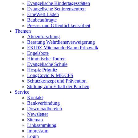
Evangelische Kindertagesstätten
Evangelische Seniorenzentren
EineWelt-Läden
Baubeauftragte
Presse- und Öffentlichkeitsarbeit
Themen
Ahnenforschung
Beratung Wehrdienstverweigerung
EKIDZ MiteinanderRaum Pritzwalk
Engelsbote
Himmlische Touren
Evangelische Schule
Hospiz Prignitz
LongCovid & ME/CFS
Schutzkonzept und Prävention
Stiftung zum Erhalt der Kirchen
Service
Kontakt
Bankverbindung
Downloadbereich
Newsletter
Sitemap
Linksammlung
Impressum
Login