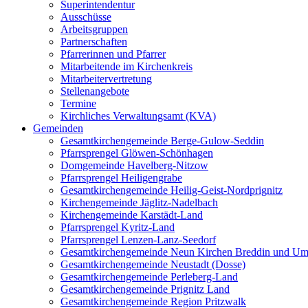
Superintendentur
Ausschüsse
Arbeitsgruppen
Partnerschaften
Pfarrerinnen und Pfarrer
Mitarbeitende im Kirchenkreis
Mitarbeitervertretung
Stellenangebote
Termine
Kirchliches Verwaltungsamt (KVA)
Gemeinden
Gesamtkirchengemeinde Berge-Gulow-Seddin
Pfarrsprengel Glöwen-Schönhagen
Domgemeinde Havelberg-Nitzow
Pfarrsprengel Heiligengrabe
Gesamtkirchengemeinde Heilig-Geist-Nordprignitz
Kirchengemeinde Jäglitz-Nadelbach
Kirchengemeinde Karstädt-Land
Pfarrsprengel Kyritz-Land
Pfarrsprengel Lenzen-Lanz-Seedorf
Gesamtkirchengemeinde Neun Kirchen Breddin und Um
Gesamtkirchengemeinde Neustadt (Dosse)
Gesamtkirchengemeinde Perleberg-Land
Gesamtkirchengemeinde Prignitz Land
Gesamtkirchengemeinde Region Pritzwalk