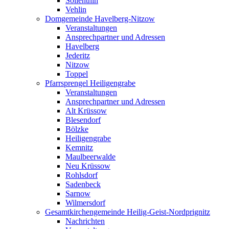
Söllenthin
Vehlin
Domgemeinde Havelberg-Nitzow
Veranstaltungen
Ansprechpartner und Adressen
Havelberg
Jederitz
Nitzow
Toppel
Pfarrsprengel Heiligengrabe
Veranstaltungen
Ansprechpartner und Adressen
Alt Krüssow
Blesendorf
Bölzke
Heiligengrabe
Kemnitz
Maulbeerwalde
Neu Krüssow
Rohlsdorf
Sadenbeck
Sarnow
Wilmersdorf
Gesamtkirchengemeinde Heilig-Geist-Nordprignitz
Nachrichten