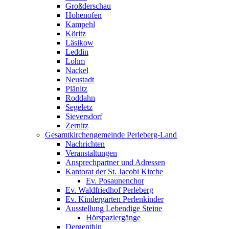
Großderschau
Hohenofen
Kampehl
Köritz
Läsikow
Leddin
Lohm
Nackel
Neustadt
Plänitz
Roddahn
Segeletz
Sieversdorf
Zernitz
Gesamtkirchengemeinde Perleberg-Land
Nachrichten
Veranstaltungen
Ansprechpartner und Adressen
Kantorat der St. Jacobi Kirche
Ev. Posaunenchor
Ev. Waldfriedhof Perleberg
Ev. Kindergarten Perlenkinder
Ausstellung Lebendige Steine
Hörspaziergänge
Dergenthin