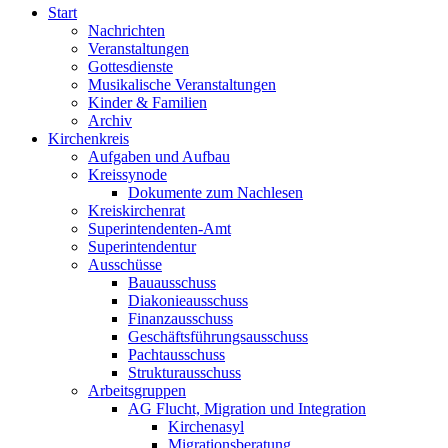
Start
Nachrichten
Veranstaltungen
Gottesdienste
Musikalische Veranstaltungen
Kinder & Familien
Archiv
Kirchenkreis
Aufgaben und Aufbau
Kreissynode
Dokumente zum Nachlesen
Kreiskirchenrat
Superintendenten-Amt
Superintendentur
Ausschüsse
Bauausschuss
Diakonieausschuss
Finanzausschuss
Geschäftsführungsausschuss
Pachtausschuss
Strukturausschuss
Arbeitsgruppen
AG Flucht, Migration und Integration
Kirchenasyl
Migrationsberatung