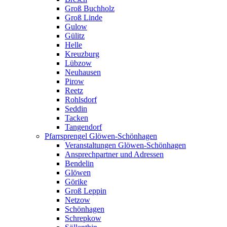
Groß Buchholz
Groß Linde
Gulow
Gülitz
Helle
Kreuzburg
Lübzow
Neuhausen
Pirow
Reetz
Rohlsdorf
Seddin
Tacken
Tangendorf
Pfarrsprengel Glöwen-Schönhagen
Veranstaltungen Glöwen-Schönhagen
Ansprechpartner und Adressen
Bendelin
Glöwen
Görike
Groß Leppin
Netzow
Schönhagen
Schrepkow