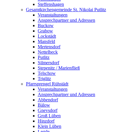
Steffenshagen
Gesamtkirchengemeinde St. Nikolai Putlitz
Veranstaltungen
Ansprechpartner und Adressen
Buckow
Grabow
Lockstädt
Mansfeld
Mertensdorf
Nettelbeck
Putlitz
Silmersdorf
Stepenitz / Marienfließ
Telschow
Triglitz
Pfarrsprengel Rühstädt
Veranstaltungen
Ansprechpartner und Adressen
Abbendorf
Bälow
Gnevsdorf
Groß Lüben
Hinzdorf
Klein Lüben
Legde