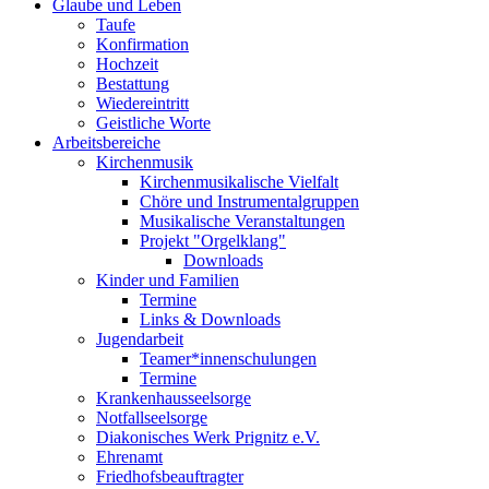
Glaube und Leben
Taufe
Konfirmation
Hochzeit
Bestattung
Wiedereintritt
Geistliche Worte
Arbeitsbereiche
Kirchenmusik
Kirchenmusikalische Vielfalt
Chöre und Instrumentalgruppen
Musikalische Veranstaltungen
Projekt "Orgelklang"
Downloads
Kinder und Familien
Termine
Links & Downloads
Jugendarbeit
Teamer*innenschulungen
Termine
Krankenhausseelsorge
Notfallseelsorge
Diakonisches Werk Prignitz e.V.
Ehrenamt
Friedhofsbeauftragter