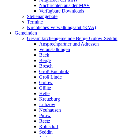
Nachrichten aus der MAV
Verfügbare Downloads
Stellenangebote
Termine
Kirchliches Verwaltungsamt (KVA)
Gemeinden
Gesamtkirchengemeinde Berge-Gulow-Seddin
Ansprechpartner und Adressen
Veranstaltungen
Baek
Berge
Bresch
Groß Buchholz
Groß Linde
Gulow
Gülitz
Helle
Kreuzburg
Lübzow
Neuhausen
Pirow
Reetz
Rohlsdorf
Seddin