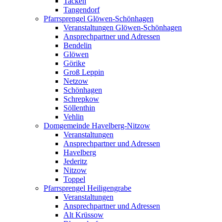
Tacken
Tangendorf
Pfarrsprengel Glöwen-Schönhagen
Veranstaltungen Glöwen-Schönhagen
Ansprechpartner und Adressen
Bendelin
Glöwen
Görike
Groß Leppin
Netzow
Schönhagen
Schrepkow
Söllenthin
Vehlin
Domgemeinde Havelberg-Nitzow
Veranstaltungen
Ansprechpartner und Adressen
Havelberg
Jederitz
Nitzow
Toppel
Pfarrsprengel Heiligengrabe
Veranstaltungen
Ansprechpartner und Adressen
Alt Krüssow