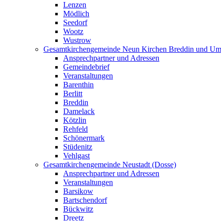
Lenzen
Mödlich
Seedorf
Wootz
Wustrow
Gesamtkirchengemeinde Neun Kirchen Breddin und Um
Ansprechpartner und Adressen
Gemeindebrief
Veranstaltungen
Barenthin
Berlitt
Breddin
Damelack
Kötzlin
Rehfeld
Schönermark
Stüdenitz
Vehlgast
Gesamtkirchengemeinde Neustadt (Dosse)
Ansprechpartner und Adressen
Veranstaltungen
Barsikow
Bartschendorf
Bückwitz
Dreetz