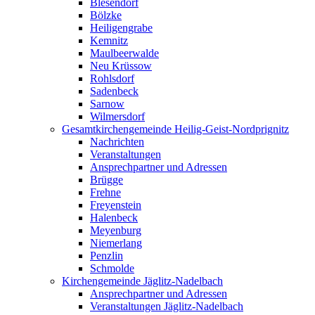
Blesendorf
Bölzke
Heiligengrabe
Kemnitz
Maulbeerwalde
Neu Krüssow
Rohlsdorf
Sadenbeck
Sarnow
Wilmersdorf
Gesamtkirchengemeinde Heilig-Geist-Nordprignitz
Nachrichten
Veranstaltungen
Ansprechpartner und Adressen
Brügge
Frehne
Freyenstein
Halenbeck
Meyenburg
Niemerlang
Penzlin
Schmolde
Kirchengemeinde Jäglitz-Nadelbach
Ansprechpartner und Adressen
Veranstaltungen Jäglitz-Nadelbach