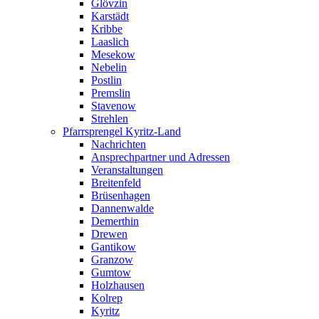
Glövzin
Karstädt
Kribbe
Laaslich
Mesekow
Nebelin
Postlin
Premslin
Stavenow
Strehlen
Pfarrsprengel Kyritz-Land
Nachrichten
Ansprechpartner und Adressen
Veranstaltungen
Breitenfeld
Brüsenhagen
Dannenwalde
Demerthin
Drewen
Gantikow
Granzow
Gumtow
Holzhausen
Kolrep
Kyritz