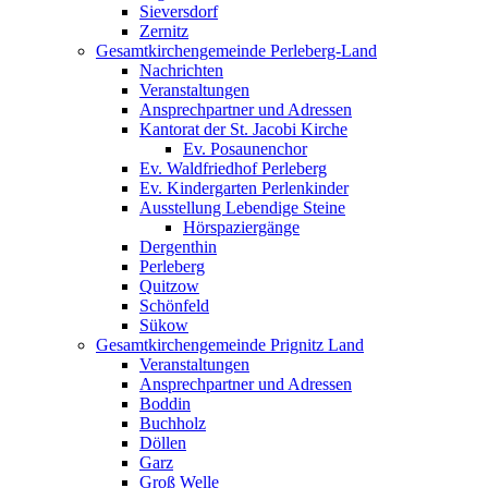
Sieversdorf
Zernitz
Gesamtkirchengemeinde Perleberg-Land
Nachrichten
Veranstaltungen
Ansprechpartner und Adressen
Kantorat der St. Jacobi Kirche
Ev. Posaunenchor
Ev. Waldfriedhof Perleberg
Ev. Kindergarten Perlenkinder
Ausstellung Lebendige Steine
Hörspaziergänge
Dergenthin
Perleberg
Quitzow
Schönfeld
Sükow
Gesamtkirchengemeinde Prignitz Land
Veranstaltungen
Ansprechpartner und Adressen
Boddin
Buchholz
Döllen
Garz
Groß Welle