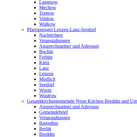
Langnow
Mechow
Tornow
Vehlow
Wulkow
Pfarrsprengel Lenzen-Lanz-Seedorf
Nachrichten
Veranstaltungen
Ansprechpartner und Adressen
Bochin
Ferbitz
Kietz
Lanz
Lenzen
Mödlich
Seedorf
Wootz
Wustrow
Gesamtkirchengemeinde Neun Kirchen Breddin und Um
Ansprechpartner und Adressen
Gemeindebrief
Veranstaltungen
Barenthin
Berlitt
Breddin