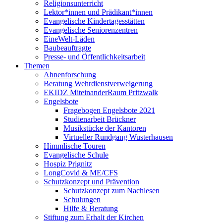
Religionsunterricht
Lektor*innen und Prädikant*innen
Evangelische Kindertagesstätten
Evangelische Seniorenzentren
EineWelt-Läden
Baubeauftragte
Presse- und Öffentlichkeitsarbeit
Themen
Ahnenforschung
Beratung Wehrdienstverweigerung
EKIDZ MiteinanderRaum Pritzwalk
Engelsbote
Fragebogen Engelsbote 2021
Studienarbeit Brückner
Musikstücke der Kantoren
Virtueller Rundgang Wusterhausen
Himmlische Touren
Evangelische Schule
Hospiz Prignitz
LongCovid & ME/CFS
Schutzkonzept und Prävention
Schutzkonzept zum Nachlesen
Schulungen
Hilfe & Beratung
Stiftung zum Erhalt der Kirchen