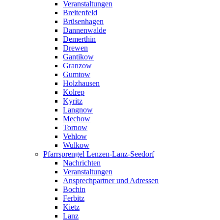
Veranstaltungen
Breitenfeld
Brüsenhagen
Dannenwalde
Demerthin
Drewen
Gantikow
Granzow
Gumtow
Holzhausen
Kolrep
Kyritz
Langnow
Mechow
Tornow
Vehlow
Wulkow
Pfarrsprengel Lenzen-Lanz-Seedorf
Nachrichten
Veranstaltungen
Ansprechpartner und Adressen
Bochin
Ferbitz
Kietz
Lanz