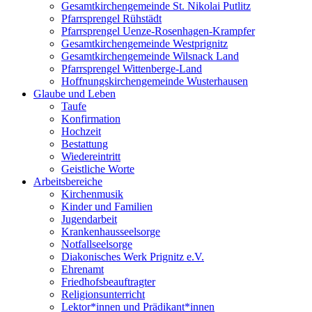
Gesamtkirchengemeinde St. Nikolai Putlitz
Pfarrsprengel Rühstädt
Pfarrsprengel Uenze-Rosenhagen-Krampfer
Gesamtkirchengemeinde Westprignitz
Gesamtkirchengemeinde Wilsnack Land
Pfarrsprengel Wittenberge-Land
Hoffnungskirchengemeinde Wusterhausen
Glaube und Leben
Taufe
Konfirmation
Hochzeit
Bestattung
Wiedereintritt
Geistliche Worte
Arbeitsbereiche
Kirchenmusik
Kinder und Familien
Jugendarbeit
Krankenhausseelsorge
Notfallseelsorge
Diakonisches Werk Prignitz e.V.
Ehrenamt
Friedhofsbeauftragter
Religionsunterricht
Lektor*innen und Prädikant*innen