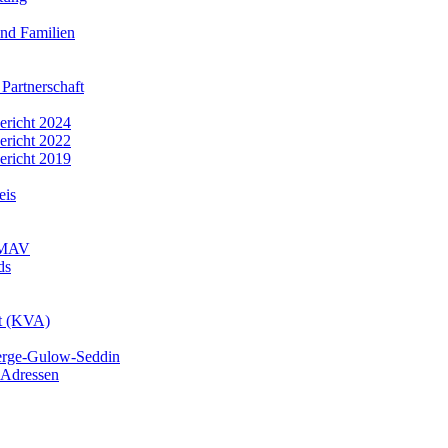
nd Familien
 Partnerschaft
bericht 2024
bericht 2022
bericht 2019
eis
r MAV
ds
mt (KVA)
erge-Gulow-Seddin
 Adressen