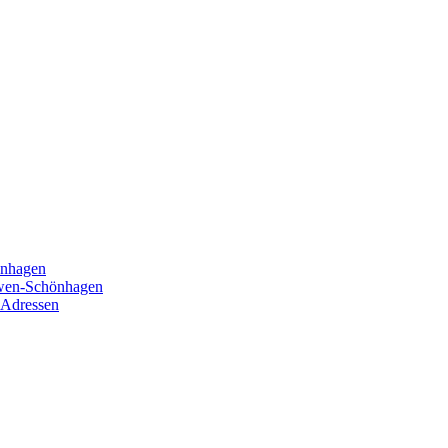
önhagen
öwen-Schönhagen
 Adressen