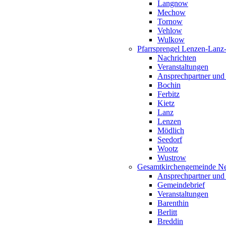
Langnow
Mechow
Tornow
Vehlow
Wulkow
Pfarrsprengel Lenzen-Lanz
Nachrichten
Veranstaltungen
Ansprechpartner und
Bochin
Ferbitz
Kietz
Lanz
Lenzen
Mödlich
Seedorf
Wootz
Wustrow
Gesamtkirchengemeinde Ne
Ansprechpartner und
Gemeindebrief
Veranstaltungen
Barenthin
Berlitt
Breddin