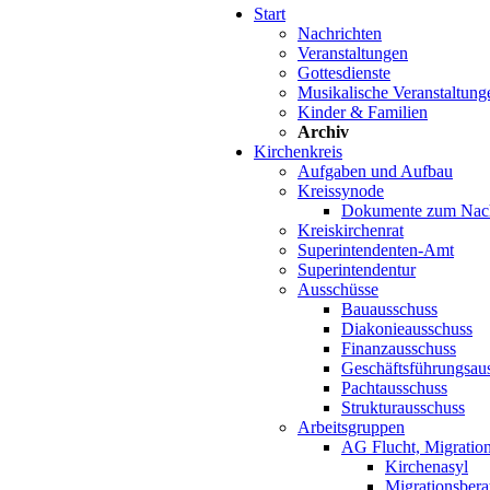
Start
Nachrichten
Veranstaltungen
Gottesdienste
Musikalische Veranstaltung
Kinder & Familien
Archiv
Kirchenkreis
Aufgaben und Aufbau
Kreissynode
Dokumente zum Nac
Kreiskirchenrat
Superintendenten-Amt
Superintendentur
Ausschüsse
Bauausschuss
Diakonieausschuss
Finanzausschuss
Geschäftsführungsau
Pachtausschuss
Strukturausschuss
Arbeitsgruppen
AG Flucht, Migration
Kirchenasyl
Migrationsbera