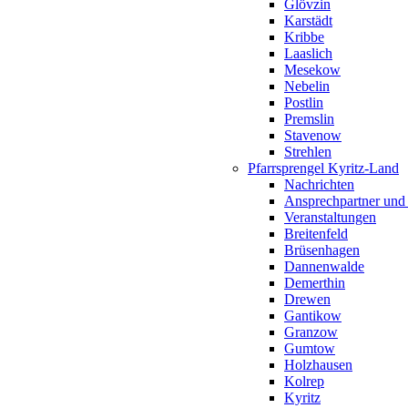
Glövzin
Karstädt
Kribbe
Laaslich
Mesekow
Nebelin
Postlin
Premslin
Stavenow
Strehlen
Pfarrsprengel Kyritz-Land
Nachrichten
Ansprechpartner und
Veranstaltungen
Breitenfeld
Brüsenhagen
Dannenwalde
Demerthin
Drewen
Gantikow
Granzow
Gumtow
Holzhausen
Kolrep
Kyritz