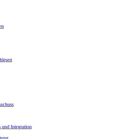
en
hlesen
sschuss
 und Integration
tung