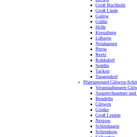
Groß Buchholz
Groß Linde
Gulow
Gülitz
Helle
Kreuzburg
Lübzow
Neuhausen
Pirow
Reetz
Rohlsdorf
Seddin
Tacken
Tangendorf
Pfarrsprengel Glöwen-Sch
Veranstaltungen Gl
Ansprechpartner und
Bendelin
Glöwen
Görike
Groß Leppin
Netzow
Schönhagen
Schrepkow