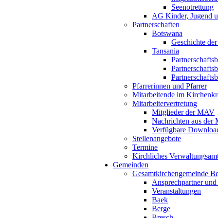
Seenotrettung
AG Kinder, Jugend u
Partnerschaften
Botswana
Geschichte der
Tansania
Partnerschafts
Partnerschafts
Partnerschafts
Pfarrerinnen und Pfarrer
Mitarbeitende im Kirchenkr
Mitarbeitervertretung
Mitglieder der MAV
Nachrichten aus de
Verfügbare Downloa
Stellenangebote
Termine
Kirchliches Verwaltungsa
Gemeinden
Gesamtkirchengemeinde B
Ansprechpartner und
Veranstaltungen
Baek
Berge
Bresch