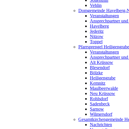
Söllenthin
Vehlin
Domgemeinde Havelberg-
Veranstaltungen
Ansprechpartner und
Havelberg
Jederitz
Nitzow
Toppel
Pfarrsprengel Heiligengrab
Veranstaltungen
Ansprechpartner und
Alt Krüssow
Blesendorf
Bölzke
Heiligengrabe
Kemnitz
Maulbeerwalde
Neu Krüssow
Rohlsdorf
Sadenbeck
Sarnow
Wilmersdorf
Gesamtkirchengemeinde Hei
Nachrichten