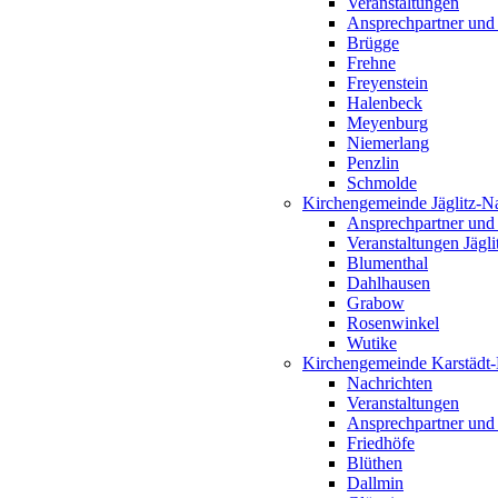
Veranstaltungen
Ansprechpartner und
Brügge
Frehne
Freyenstein
Halenbeck
Meyenburg
Niemerlang
Penzlin
Schmolde
Kirchengemeinde Jäglitz-N
Ansprechpartner und
Veranstaltungen Jägl
Blumenthal
Dahlhausen
Grabow
Rosenwinkel
Wutike
Kirchengemeinde Karstädt
Nachrichten
Veranstaltungen
Ansprechpartner und
Friedhöfe
Blüthen
Dallmin