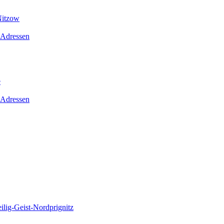
Nitzow
 Adressen
e
 Adressen
lig-Geist-Nordprignitz