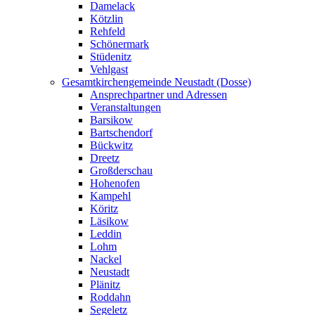
Damelack
Kötzlin
Rehfeld
Schönermark
Stüdenitz
Vehlgast
Gesamtkirchengemeinde Neustadt (Dosse)
Ansprechpartner und Adressen
Veranstaltungen
Barsikow
Bartschendorf
Bückwitz
Dreetz
Großderschau
Hohenofen
Kampehl
Köritz
Läsikow
Leddin
Lohm
Nackel
Neustadt
Plänitz
Roddahn
Segeletz