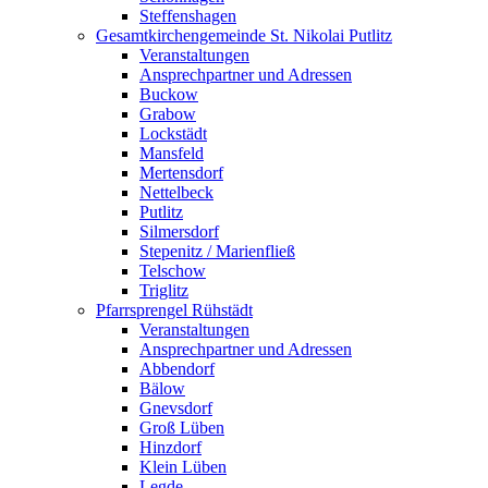
Steffenshagen
Gesamtkirchengemeinde St. Nikolai Putlitz
Veranstaltungen
Ansprechpartner und Adressen
Buckow
Grabow
Lockstädt
Mansfeld
Mertensdorf
Nettelbeck
Putlitz
Silmersdorf
Stepenitz / Marienfließ
Telschow
Triglitz
Pfarrsprengel Rühstädt
Veranstaltungen
Ansprechpartner und Adressen
Abbendorf
Bälow
Gnevsdorf
Groß Lüben
Hinzdorf
Klein Lüben
Legde