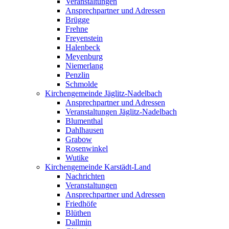
Veranstaltungen
Ansprechpartner und Adressen
Brügge
Frehne
Freyenstein
Halenbeck
Meyenburg
Niemerlang
Penzlin
Schmolde
Kirchengemeinde Jäglitz-Nadelbach
Ansprechpartner und Adressen
Veranstaltungen Jäglitz-Nadelbach
Blumenthal
Dahlhausen
Grabow
Rosenwinkel
Wutike
Kirchengemeinde Karstädt-Land
Nachrichten
Veranstaltungen
Ansprechpartner und Adressen
Friedhöfe
Blüthen
Dallmin