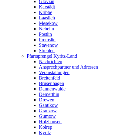
Glövzin
Karstädt
Kribbe
Laaslich
Mesekow
Nebelin
Postlin
Premslin
Stavenow
Strehlen
Pfarrsprengel Kyritz-Land
Nachrichten
Ansprechpartner und Adressen
Veranstaltungen
Breitenfeld
Brüsenhagen
Dannenwalde
Demerthin
Drewen
Gantikow
Granzow
Gumtow
Holzhausen
Kolrep
Kyritz