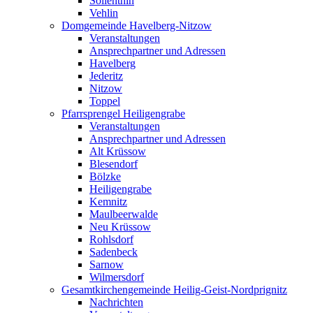
Söllenthin
Vehlin
Domgemeinde Havelberg-Nitzow
Veranstaltungen
Ansprechpartner und Adressen
Havelberg
Jederitz
Nitzow
Toppel
Pfarrsprengel Heiligengrabe
Veranstaltungen
Ansprechpartner und Adressen
Alt Krüssow
Blesendorf
Bölzke
Heiligengrabe
Kemnitz
Maulbeerwalde
Neu Krüssow
Rohlsdorf
Sadenbeck
Sarnow
Wilmersdorf
Gesamtkirchengemeinde Heilig-Geist-Nordprignitz
Nachrichten