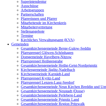
Superintendentur
Ausschüsse
Arbeitsgruppen
Partnerschaften
Pfarrerinnen und Pfarrer
Mitarbeitende im Kirchenkreis
Mitarbeitervertretung
Stellenangebote
Termine
Kirchliches Verwaltungsamt (KVA)
Gemeinden
Gesamtkirchengemeinde Berge-Gulow-Seddin
Pfarrsprengel Glöwen-Schönhagen
Domgemeinde Havelberg-Nitzow
Pfarrsprengel Heiligengrabe
Gesamtkirchengemeinde Heilig-Geist-Nordprignitz
Kirchengemeinde Jäglitz-Nadelbach
Kirchengemeinde Karstädt-Land
Pfarrsprengel Kyritz-Land
Pfarrsprengel Lenzen-Lanz-Seedorf
Gesamtkirchengemeinde Neun Kirchen Breddin und Um
Gesamtkirchengemeinde Neustadt (Dosse)
Gesamtkirchengemeinde Perleberg-Land
Gesamtkirchengemeinde Prignitz Land
Gesamtkirchengemeinde Region Pritzwalk