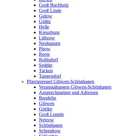
Groß Buchholz
Groß Linde
Gulow
Gülitz
Helle
Kreuzburg
Lübzow
Neuhausen
Pirow
Reetz
Rohlsdorf
Seddin
Tacken
Tangendorf
Pfarrsprengel Glöwen-Schönhagen
Veranstaltungen Glöwen-Schönhagen
Ansprechpartner und Adressen
Bendelin
Glöwen
Görike
Groß Leppin
Netzow
Schönhagen
Schrepkow