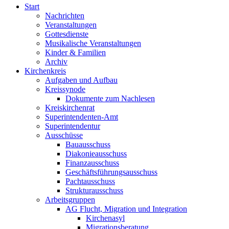
Start
Nachrichten
Veranstaltungen
Gottesdienste
Musikalische Veranstaltungen
Kinder & Familien
Archiv
Kirchenkreis
Aufgaben und Aufbau
Kreissynode
Dokumente zum Nachlesen
Kreiskirchenrat
Superintendenten-Amt
Superintendentur
Ausschüsse
Bauausschuss
Diakonieausschuss
Finanzausschuss
Geschäftsführungsausschuss
Pachtausschuss
Strukturausschuss
Arbeitsgruppen
AG Flucht, Migration und Integration
Kirchenasyl
Migrationsberatung