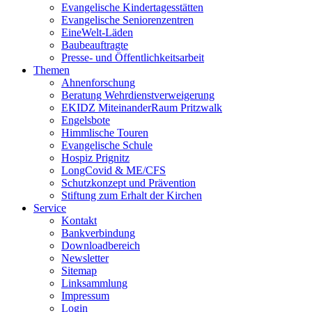
Evangelische Kindertagesstätten
Evangelische Seniorenzentren
EineWelt-Läden
Baubeauftragte
Presse- und Öffentlichkeitsarbeit
Themen
Ahnenforschung
Beratung Wehrdienstverweigerung
EKIDZ MiteinanderRaum Pritzwalk
Engelsbote
Himmlische Touren
Evangelische Schule
Hospiz Prignitz
LongCovid & ME/CFS
Schutzkonzept und Prävention
Stiftung zum Erhalt der Kirchen
Service
Kontakt
Bankverbindung
Downloadbereich
Newsletter
Sitemap
Linksammlung
Impressum
Login