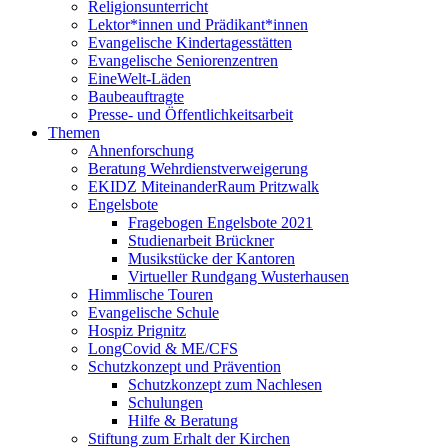
Religionsunterricht
Lektor*innen und Prädikant*innen
Evangelische Kindertagesstätten
Evangelische Seniorenzentren
EineWelt-Läden
Baubeauftragte
Presse- und Öffentlichkeitsarbeit
Themen
Ahnenforschung
Beratung Wehrdienstverweigerung
EKIDZ MiteinanderRaum Pritzwalk
Engelsbote
Fragebogen Engelsbote 2021
Studienarbeit Brückner
Musikstücke der Kantoren
Virtueller Rundgang Wusterhausen
Himmlische Touren
Evangelische Schule
Hospiz Prignitz
LongCovid & ME/CFS
Schutzkonzept und Prävention
Schutzkonzept zum Nachlesen
Schulungen
Hilfe & Beratung
Stiftung zum Erhalt der Kirchen