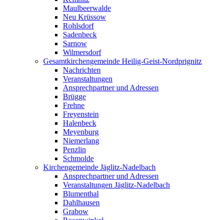
Maulbeerwalde
Neu Krüssow
Rohlsdorf
Sadenbeck
Sarnow
Wilmersdorf
Gesamtkirchengemeinde Heilig-Geist-Nordprignitz
Nachrichten
Veranstaltungen
Ansprechpartner und Adressen
Brügge
Frehne
Freyenstein
Halenbeck
Meyenburg
Niemerlang
Penzlin
Schmolde
Kirchengemeinde Jäglitz-Nadelbach
Ansprechpartner und Adressen
Veranstaltungen Jäglitz-Nadelbach
Blumenthal
Dahlhausen
Grabow