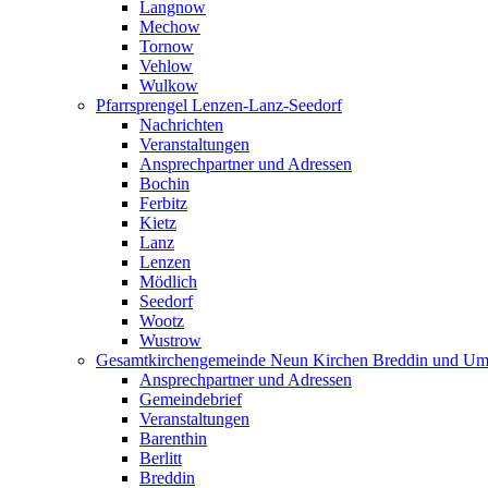
Langnow
Mechow
Tornow
Vehlow
Wulkow
Pfarrsprengel Lenzen-Lanz-Seedorf
Nachrichten
Veranstaltungen
Ansprechpartner und Adressen
Bochin
Ferbitz
Kietz
Lanz
Lenzen
Mödlich
Seedorf
Wootz
Wustrow
Gesamtkirchengemeinde Neun Kirchen Breddin und Um
Ansprechpartner und Adressen
Gemeindebrief
Veranstaltungen
Barenthin
Berlitt
Breddin