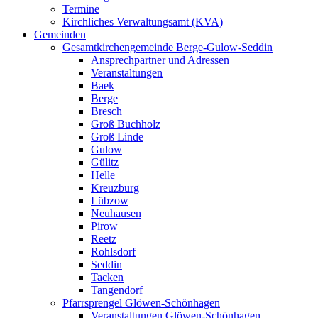
Termine
Kirchliches Verwaltungsamt (KVA)
Gemeinden
Gesamtkirchengemeinde Berge-Gulow-Seddin
Ansprechpartner und Adressen
Veranstaltungen
Baek
Berge
Bresch
Groß Buchholz
Groß Linde
Gulow
Gülitz
Helle
Kreuzburg
Lübzow
Neuhausen
Pirow
Reetz
Rohlsdorf
Seddin
Tacken
Tangendorf
Pfarrsprengel Glöwen-Schönhagen
Veranstaltungen Glöwen-Schönhagen