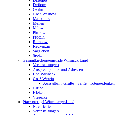
Dargardt
Deibow
Garlin
Groß Warnow
Mankmuß
Mellen
Milow
Pinnow
Pröttlin
Rambow
Reckenzin
Sargleben
Seetz
Gesamtkirchengemeinde Wilsnack Land
Veranstaltungen
Ansprechpartner und Adressen
Bad Wilsnack
Groß Werzin
Ausstellung Grüfte - Särge - Totengedenken
Grube
Kletzke
Viesecke
Pfarrsprengel Wittenberge-Land
Nachrichten
Veranstaltungen