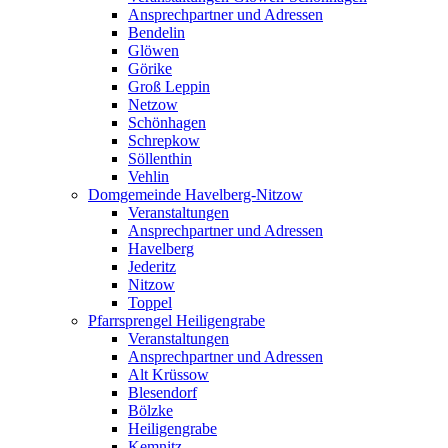
Ansprechpartner und Adressen
Bendelin
Glöwen
Görike
Groß Leppin
Netzow
Schönhagen
Schrepkow
Söllenthin
Vehlin
Domgemeinde Havelberg-Nitzow
Veranstaltungen
Ansprechpartner und Adressen
Havelberg
Jederitz
Nitzow
Toppel
Pfarrsprengel Heiligengrabe
Veranstaltungen
Ansprechpartner und Adressen
Alt Krüssow
Blesendorf
Bölzke
Heiligengrabe
Kemnitz