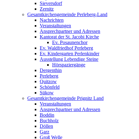
Sieversdorf
Zernitz
Gesamtkirchengemeinde Perleberg-Land
Nachrichten
Veranstaltungen
Ansprechpartner und Adressen
Kantorat der St. Jacobi Kirche
Ev. Posaunenchor
Ev. Waldfriedhof Perleberg
Ev. Kindergarten Perlenkinder
Ausstellung Lebendige Steine
Hörspaziergänge
Dergenthin
Perleberg
Quitzow
Schönfeld
Sükow
Gesamtkirchengemeinde Prignitz Land
Veranstaltungen
Ansprechpartner und Adressen
Boddin
Buchholz
Döllen
Garz
Groß Welle