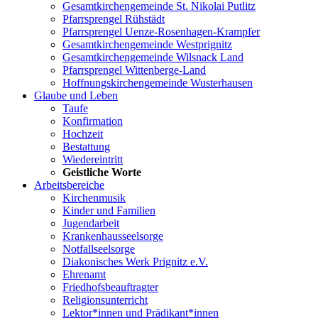
Gesamtkirchengemeinde St. Nikolai Putlitz
Pfarrsprengel Rühstädt
Pfarrsprengel Uenze-Rosenhagen-Krampfer
Gesamtkirchengemeinde Westprignitz
Gesamtkirchengemeinde Wilsnack Land
Pfarrsprengel Wittenberge-Land
Hoffnungskirchengemeinde Wusterhausen
Glaube und Leben
Taufe
Konfirmation
Hochzeit
Bestattung
Wiedereintritt
Geistliche Worte
Arbeitsbereiche
Kirchenmusik
Kinder und Familien
Jugendarbeit
Krankenhausseelsorge
Notfallseelsorge
Diakonisches Werk Prignitz e.V.
Ehrenamt
Friedhofsbeauftragter
Religionsunterricht
Lektor*innen und Prädikant*innen