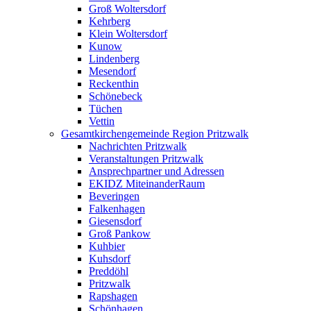
Groß Woltersdorf
Kehrberg
Klein Woltersdorf
Kunow
Lindenberg
Mesendorf
Reckenthin
Schönebeck
Tüchen
Vettin
Gesamtkirchengemeinde Region Pritzwalk
Nachrichten Pritzwalk
Veranstaltungen Pritzwalk
Ansprechpartner und Adressen
EKIDZ MiteinanderRaum
Beveringen
Falkenhagen
Giesensdorf
Groß Pankow
Kuhbier
Kuhsdorf
Preddöhl
Pritzwalk
Rapshagen
Schönhagen