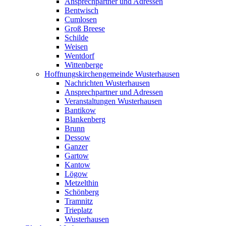
Ansprechpartner und Adressen
Bentwisch
Cumlosen
Groß Breese
Schilde
Weisen
Wentdorf
Wittenberge
Hoffnungskirchengemeinde Wusterhausen
Nachrichten Wusterhausen
Ansprechpartner und Adressen
Veranstaltungen Wusterhausen
Bantikow
Blankenberg
Brunn
Dessow
Ganzer
Gartow
Kantow
Lögow
Metzelthin
Schönberg
Tramnitz
Trieplatz
Wusterhausen