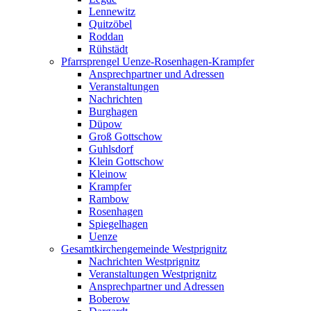
Lennewitz
Quitzöbel
Roddan
Rühstädt
Pfarrsprengel Uenze-Rosenhagen-Krampfer
Ansprechpartner und Adressen
Veranstaltungen
Nachrichten
Burghagen
Düpow
Groß Gottschow
Guhlsdorf
Klein Gottschow
Kleinow
Krampfer
Rambow
Rosenhagen
Spiegelhagen
Uenze
Gesamtkirchengemeinde Westprignitz
Nachrichten Westprignitz
Veranstaltungen Westprignitz
Ansprechpartner und Adressen
Boberow