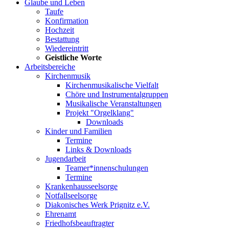
Glaube und Leben
Taufe
Konfirmation
Hochzeit
Bestattung
Wiedereintritt
Geistliche Worte
Arbeitsbereiche
Kirchenmusik
Kirchenmusikalische Vielfalt
Chöre und Instrumentalgruppen
Musikalische Veranstaltungen
Projekt "Orgelklang"
Downloads
Kinder und Familien
Termine
Links & Downloads
Jugendarbeit
Teamer*innenschulungen
Termine
Krankenhausseelsorge
Notfallseelsorge
Diakonisches Werk Prignitz e.V.
Ehrenamt
Friedhofsbeauftragter