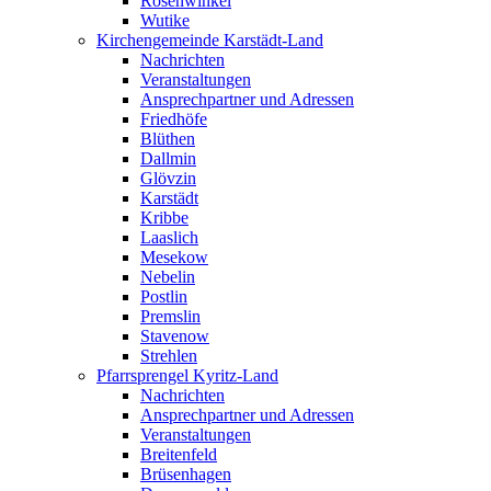
Rosenwinkel
Wutike
Kirchengemeinde Karstädt-Land
Nachrichten
Veranstaltungen
Ansprechpartner und Adressen
Friedhöfe
Blüthen
Dallmin
Glövzin
Karstädt
Kribbe
Laaslich
Mesekow
Nebelin
Postlin
Premslin
Stavenow
Strehlen
Pfarrsprengel Kyritz-Land
Nachrichten
Ansprechpartner und Adressen
Veranstaltungen
Breitenfeld
Brüsenhagen