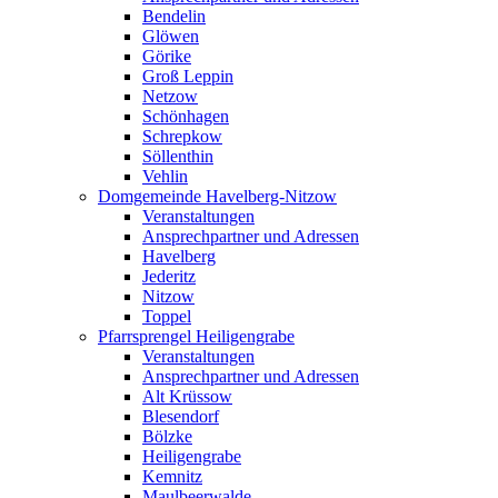
Bendelin
Glöwen
Görike
Groß Leppin
Netzow
Schönhagen
Schrepkow
Söllenthin
Vehlin
Domgemeinde Havelberg-Nitzow
Veranstaltungen
Ansprechpartner und Adressen
Havelberg
Jederitz
Nitzow
Toppel
Pfarrsprengel Heiligengrabe
Veranstaltungen
Ansprechpartner und Adressen
Alt Krüssow
Blesendorf
Bölzke
Heiligengrabe
Kemnitz
Maulbeerwalde