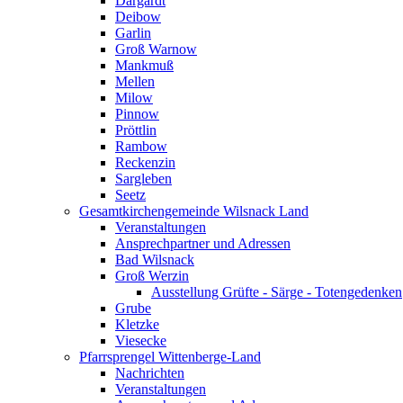
Dargardt
Deibow
Garlin
Groß Warnow
Mankmuß
Mellen
Milow
Pinnow
Pröttlin
Rambow
Reckenzin
Sargleben
Seetz
Gesamtkirchengemeinde Wilsnack Land
Veranstaltungen
Ansprechpartner und Adressen
Bad Wilsnack
Groß Werzin
Ausstellung Grüfte - Särge - Totengedenken
Grube
Kletzke
Viesecke
Pfarrsprengel Wittenberge-Land
Nachrichten
Veranstaltungen