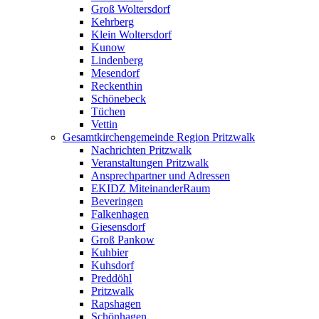
Groß Woltersdorf
Kehrberg
Klein Woltersdorf
Kunow
Lindenberg
Mesendorf
Reckenthin
Schönebeck
Tüchen
Vettin
Gesamtkirchengemeinde Region Pritzwalk
Nachrichten Pritzwalk
Veranstaltungen Pritzwalk
Ansprechpartner und Adressen
EKIDZ MiteinanderRaum
Beveringen
Falkenhagen
Giesensdorf
Groß Pankow
Kuhbier
Kuhsdorf
Preddöhl
Pritzwalk
Rapshagen
Schönhagen