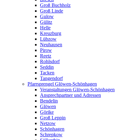
Groß Buchholz
Groß Linde
Gulow
Gülitz
Helle
Kreuzburg
Lübzow
Neuhausen
Pirow
Reetz
Rohlsdorf
Seddin
Tacken
Tangendorf
Pfarrsprengel Glöwen-Schönhagen
Veranstaltungen Glöwen-Schönhagen
Ansprechpartner und Adressen
Bendelin
Glöwen
Görike
Groß Leppin
Netzow
Schönhagen
Schrepkow