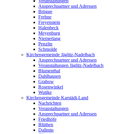
Veranstaltungen
Ansprechpartner und Adressen
Brügge
Frehne
Freyenstein
Halenbeck
Meyenburg
Niemerlang
Penzlin
Schmolde
Kirchengemeinde Jäglitz-Nadelbach
Ansprechpartner und Adressen
Veranstaltungen Jäglitz-Nadelbach
Blumenthal
Dahlhausen
Grabow
Rosenwinkel
Wutike
Kirchengemeinde Karstädt-Land
Nachrichten
Veranstaltungen
Ansprechpartner und Adressen
Friedhöfe
Blüthen
Dallmin