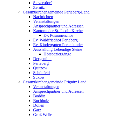
Sieversdorf
Zernitz
Gesamtkirchengemeinde Perleberg-Land
Nachrichten
Veranstaltungen
Ansprechpartner und Adressen
Kantorat der St. Jacobi Kirche
Ev. Posaunenchor
Ev. Waldfriedhof Perleberg
Ev. Kindergarten Perlenkinder
Ausstellung Lebendige Steine
Hörspaziergänge
Dergenthin
Perleberg
Quitzow
Schönfeld
Sükow
Gesamtkirchengemeinde Prignitz Land
Veranstaltungen
Ansprechpartner und Adressen
Boddin
Buchholz
Döllen
Garz
Groß Welle