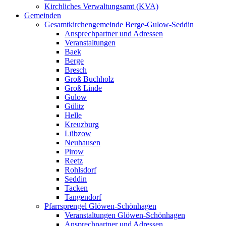
Kirchliches Verwaltungsamt (KVA)
Gemeinden
Gesamtkirchengemeinde Berge-Gulow-Seddin
Ansprechpartner und Adressen
Veranstaltungen
Baek
Berge
Bresch
Groß Buchholz
Groß Linde
Gulow
Gülitz
Helle
Kreuzburg
Lübzow
Neuhausen
Pirow
Reetz
Rohlsdorf
Seddin
Tacken
Tangendorf
Pfarrsprengel Glöwen-Schönhagen
Veranstaltungen Glöwen-Schönhagen
Ansprechpartner und Adressen