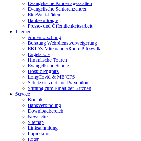
Evangelische Kindertagesstätten
Evangelische Seniorenzentren
EineWelt-Läden
Baubeauftragte
Presse- und Öffentlichkeitsarbeit
Themen
Ahnenforschung
Beratung Wehrdienstverweigerung
EKIDZ MiteinanderRaum Pritzwalk
Engelsbote
Himmlische Touren
Evangelische Schule
Hospiz Prignitz
LongCovid & ME/CFS
Schutzkonzept und Prävention
Stiftung zum Erhalt der Kirchen
Service
Kontakt
Bankverbindung
Downloadbereich
Newsletter
Sitemap
Linksammlung
Impressum
Login