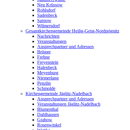
Neu Krüssow
Rohlsdorf
Sadenbeck
Sarnow
Wilmersdorf
Gesamtkirchengemeinde Heilig-Geist-Nordprignitz
Nachrichten
Veranstaltungen
Ansprechpartner und Adressen
Brügge
Frehne
Freyenstein
Halenbeck
Meyenburg
Niemerlang
Penzlin
Schmolde
Kirchengemeinde Jäglitz-Nadelbach
Ansprechpartner und Adressen
Veranstaltungen Jäglitz-Nadelbach
Blumenthal
Dahlhausen
Grabow
Rosenwinkel