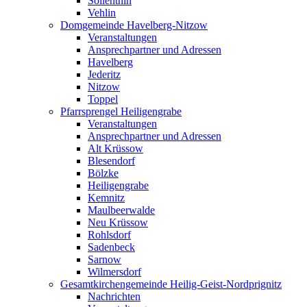
Söllenthin
Vehlin
Domgemeinde Havelberg-Nitzow
Veranstaltungen
Ansprechpartner und Adressen
Havelberg
Jederitz
Nitzow
Toppel
Pfarrsprengel Heiligengrabe
Veranstaltungen
Ansprechpartner und Adressen
Alt Krüssow
Blesendorf
Bölzke
Heiligengrabe
Kemnitz
Maulbeerwalde
Neu Krüssow
Rohlsdorf
Sadenbeck
Sarnow
Wilmersdorf
Gesamtkirchengemeinde Heilig-Geist-Nordprignitz
Nachrichten