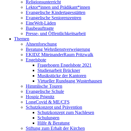
Religionsunterricht
Lektor*innen und Prädikant*innen
Evangelische Kindertagesstätten
Evangelische Seniorenzentren
EineWelt-Läden
Baubeauftragte
Presse- und Öffentlichkeitsarbeit
Themen
Ahnenforschung
Beratung Wehrdienstverweigerung
EKIDZ MiteinanderRaum Pritzwalk
Engelsbote
Fragebogen Engelsbote 2021
Studienarbeit Brückner
Musikstücke der Kantoren
Virtueller Rundgang Wusterhausen
Himmlische Touren
Evangelische Schule
Hospiz Prignitz
LongCovid & ME/CFS
Schutzkonzept und Prävention
Schutzkonzept zum Nachlesen
Schulungen
Hilfe & Beratung
Stiftung zum Erhalt der Kirchen