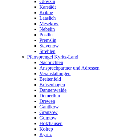
Glövzin
Karstädt
Kribbe
Laaslich
Mesekow
Nebelin
Postlin
Premslin
Stavenow
Strehlen
Pfarrsprengel Kyritz-Land
Nachrichten
Ansprechpartner und Adressen
Veranstaltungen
Breitenfeld
Brüsenhagen
Dannenwalde
Demerthin
Drewen
Gantikow
Granzow
Gumtow
Holzhausen
Kolrep
Kyritz