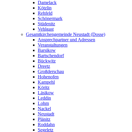
Damelack
Kötzlin
Rehfeld
Schönermark
Stüdenitz
Vehlgast
Gesamtkirchengemeinde Neustadt (Dosse)
Ansprechpartner und Adressen
Veranstaltungen
Barsikow
Bartschendorf
Bückwitz
Dreetz
Großderschau
Hohenofen
Kampehl
Köritz
Läsikow
Leddin
Lohm
Nackel
Neustadt
Plänitz
Roddahn
Segeletz