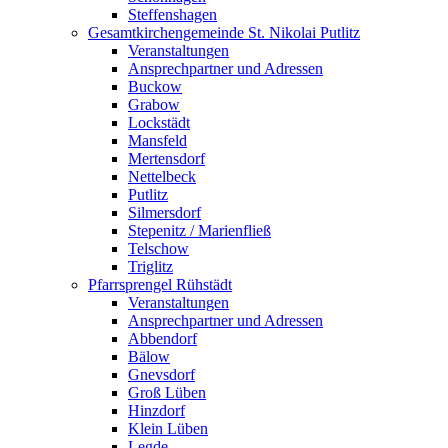
Steffenshagen
Gesamtkirchengemeinde St. Nikolai Putlitz
Veranstaltungen
Ansprechpartner und Adressen
Buckow
Grabow
Lockstädt
Mansfeld
Mertensdorf
Nettelbeck
Putlitz
Silmersdorf
Stepenitz / Marienfließ
Telschow
Triglitz
Pfarrsprengel Rühstädt
Veranstaltungen
Ansprechpartner und Adressen
Abbendorf
Bälow
Gnevsdorf
Groß Lüben
Hinzdorf
Klein Lüben
Legde