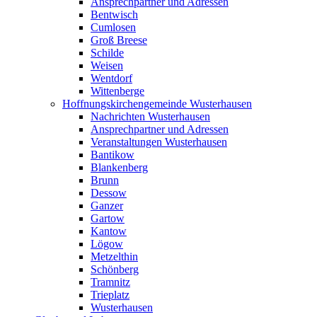
Ansprechpartner und Adressen
Bentwisch
Cumlosen
Groß Breese
Schilde
Weisen
Wentdorf
Wittenberge
Hoffnungskirchengemeinde Wusterhausen
Nachrichten Wusterhausen
Ansprechpartner und Adressen
Veranstaltungen Wusterhausen
Bantikow
Blankenberg
Brunn
Dessow
Ganzer
Gartow
Kantow
Lögow
Metzelthin
Schönberg
Tramnitz
Trieplatz
Wusterhausen