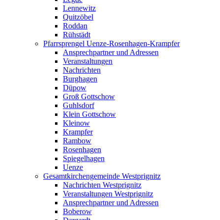
Lennewitz
Quitzöbel
Roddan
Rühstädt
Pfarrsprengel Uenze-Rosenhagen-Krampfer
Ansprechpartner und Adressen
Veranstaltungen
Nachrichten
Burghagen
Düpow
Groß Gottschow
Guhlsdorf
Klein Gottschow
Kleinow
Krampfer
Rambow
Rosenhagen
Spiegelhagen
Uenze
Gesamtkirchengemeinde Westprignitz
Nachrichten Westprignitz
Veranstaltungen Westprignitz
Ansprechpartner und Adressen
Boberow