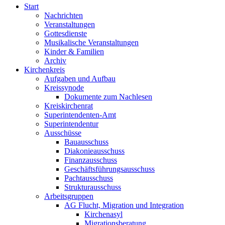
Start
Nachrichten
Veranstaltungen
Gottesdienste
Musikalische Veranstaltungen
Kinder & Familien
Archiv
Kirchenkreis
Aufgaben und Aufbau
Kreissynode
Dokumente zum Nachlesen
Kreiskirchenrat
Superintendenten-Amt
Superintendentur
Ausschüsse
Bauausschuss
Diakonieausschuss
Finanzausschuss
Geschäftsführungsausschuss
Pachtausschuss
Strukturausschuss
Arbeitsgruppen
AG Flucht, Migration und Integration
Kirchenasyl
Migrationsberatung