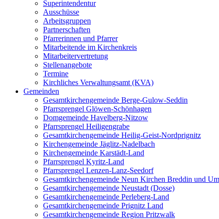
Superintendentur
Ausschüsse
Arbeitsgruppen
Partnerschaften
Pfarrerinnen und Pfarrer
Mitarbeitende im Kirchenkreis
Mitarbeitervertretung
Stellenangebote
Termine
Kirchliches Verwaltungsamt (KVA)
Gemeinden
Gesamtkirchengemeinde Berge-Gulow-Seddin
Pfarrsprengel Glöwen-Schönhagen
Domgemeinde Havelberg-Nitzow
Pfarrsprengel Heiligengrabe
Gesamtkirchengemeinde Heilig-Geist-Nordprignitz
Kirchengemeinde Jäglitz-Nadelbach
Kirchengemeinde Karstädt-Land
Pfarrsprengel Kyritz-Land
Pfarrsprengel Lenzen-Lanz-Seedorf
Gesamtkirchengemeinde Neun Kirchen Breddin und Um
Gesamtkirchengemeinde Neustadt (Dosse)
Gesamtkirchengemeinde Perleberg-Land
Gesamtkirchengemeinde Prignitz Land
Gesamtkirchengemeinde Region Pritzwalk