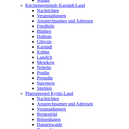
Wutike
Kirchengemeinde Karstädt-Land
Nachrichten
Veranstaltungen
Ansprechpartner und Adressen
Friedhöfe
Blüthen
Dallmin
Glövzin
Karstädt
Kribbe
Laaslich
Mesekow
Nebelin
Postlin
Premslin
Stavenow
Strehlen
Pfarrsprengel Kyritz-Land
Nachrichten
Ansprechpartner und Adressen
Veranstaltungen
Breitenfeld
Brüsenhagen
Dannenwalde