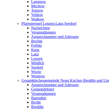
Langnow
Mechow
Tornow
Vehlow
Wulkow
Pfarrsprengel Lenzen-Lanz-Seedorf
Nachrichten
Veranstaltungen
Ansprechpartner und Adressen
Bochin
Ferbitz
Kietz
Lanz
Lenzen
Mödlich
Seedorf
Wootz
Wustrow
Gesamtkirchengemeinde Neun Kirchen Breddin und Um
Ansprechpartner und Adressen
Gemeindebrief
Veranstaltungen
Barenthin
Berlitt
Breddin