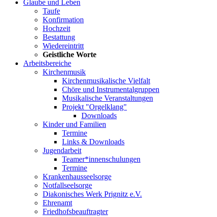
Glaube und Leben
Taufe
Konfirmation
Hochzeit
Bestattung
Wiedereintritt
Geistliche Worte
Arbeitsbereiche
Kirchenmusik
Kirchenmusikalische Vielfalt
Chöre und Instrumentalgruppen
Musikalische Veranstaltungen
Projekt "Orgelklang"
Downloads
Kinder und Familien
Termine
Links & Downloads
Jugendarbeit
Teamer*innenschulungen
Termine
Krankenhausseelsorge
Notfallseelsorge
Diakonisches Werk Prignitz e.V.
Ehrenamt
Friedhofsbeauftragter