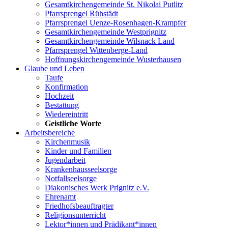
Gesamtkirchengemeinde St. Nikolai Putlitz
Pfarrsprengel Rühstädt
Pfarrsprengel Uenze-Rosenhagen-Krampfer
Gesamtkirchengemeinde Westprignitz
Gesamtkirchengemeinde Wilsnack Land
Pfarrsprengel Wittenberge-Land
Hoffnungskirchengemeinde Wusterhausen
Glaube und Leben
Taufe
Konfirmation
Hochzeit
Bestattung
Wiedereintritt
Geistliche Worte
Arbeitsbereiche
Kirchenmusik
Kinder und Familien
Jugendarbeit
Krankenhausseelsorge
Notfallseelsorge
Diakonisches Werk Prignitz e.V.
Ehrenamt
Friedhofsbeauftragter
Religionsunterricht
Lektor*innen und Prädikant*innen