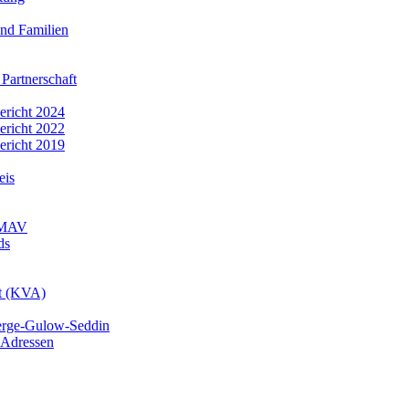
nd Familien
 Partnerschaft
bericht 2024
bericht 2022
bericht 2019
eis
r MAV
ds
mt (KVA)
erge-Gulow-Seddin
 Adressen