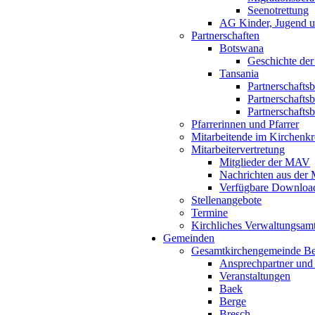
Seenotrettung
AG Kinder, Jugend u
Partnerschaften
Botswana
Geschichte der
Tansania
Partnerschafts
Partnerschafts
Partnerschafts
Pfarrerinnen und Pfarrer
Mitarbeitende im Kirchenkr
Mitarbeitervertretung
Mitglieder der MAV
Nachrichten aus de
Verfügbare Downloa
Stellenangebote
Termine
Kirchliches Verwaltungsa
Gemeinden
Gesamtkirchengemeinde B
Ansprechpartner und
Veranstaltungen
Baek
Berge
Bresch