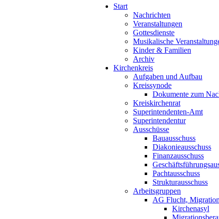
Start
Nachrichten
Veranstaltungen
Gottesdienste
Musikalische Veranstaltung
Kinder & Familien
Archiv
Kirchenkreis
Aufgaben und Aufbau
Kreissynode
Dokumente zum Nac
Kreiskirchenrat
Superintendenten-Amt
Superintendentur
Ausschüsse
Bauausschuss
Diakonieausschuss
Finanzausschuss
Geschäftsführungsau
Pachtausschuss
Strukturausschuss
Arbeitsgruppen
AG Flucht, Migration
Kirchenasyl
Migrationsbera