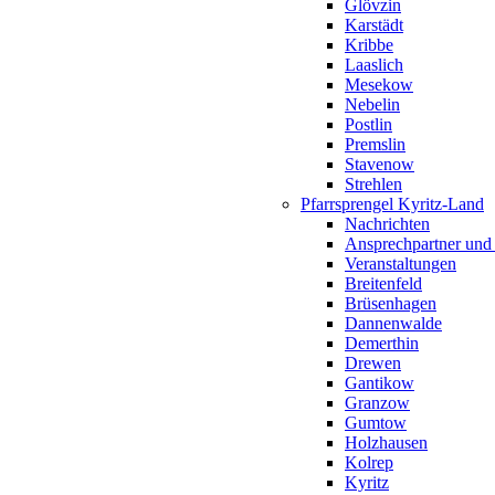
Glövzin
Karstädt
Kribbe
Laaslich
Mesekow
Nebelin
Postlin
Premslin
Stavenow
Strehlen
Pfarrsprengel Kyritz-Land
Nachrichten
Ansprechpartner und
Veranstaltungen
Breitenfeld
Brüsenhagen
Dannenwalde
Demerthin
Drewen
Gantikow
Granzow
Gumtow
Holzhausen
Kolrep
Kyritz