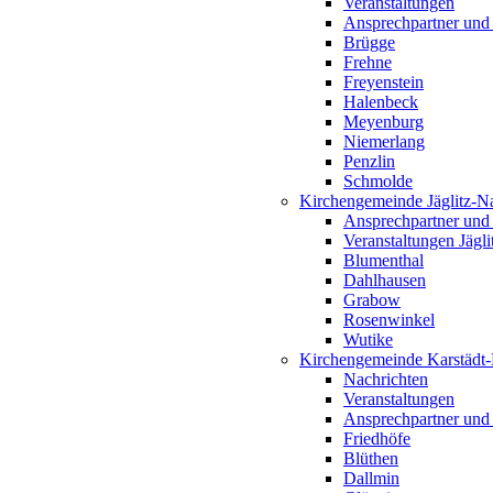
Veranstaltungen
Ansprechpartner und
Brügge
Frehne
Freyenstein
Halenbeck
Meyenburg
Niemerlang
Penzlin
Schmolde
Kirchengemeinde Jäglitz-N
Ansprechpartner und
Veranstaltungen Jägl
Blumenthal
Dahlhausen
Grabow
Rosenwinkel
Wutike
Kirchengemeinde Karstädt
Nachrichten
Veranstaltungen
Ansprechpartner und
Friedhöfe
Blüthen
Dallmin