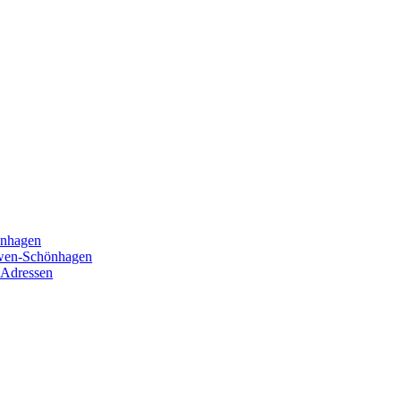
önhagen
öwen-Schönhagen
 Adressen