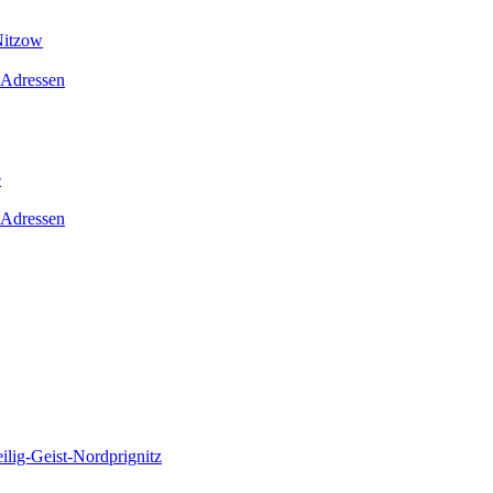
Nitzow
 Adressen
e
 Adressen
lig-Geist-Nordprignitz