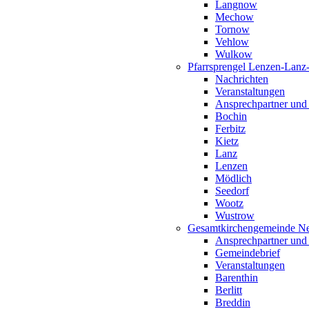
Langnow
Mechow
Tornow
Vehlow
Wulkow
Pfarrsprengel Lenzen-Lanz
Nachrichten
Veranstaltungen
Ansprechpartner und
Bochin
Ferbitz
Kietz
Lanz
Lenzen
Mödlich
Seedorf
Wootz
Wustrow
Gesamtkirchengemeinde Ne
Ansprechpartner und
Gemeindebrief
Veranstaltungen
Barenthin
Berlitt
Breddin