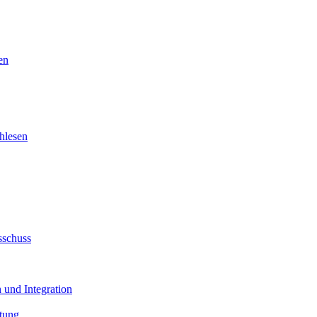
en
hlesen
sschuss
 und Integration
tung