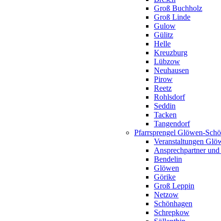
Groß Buchholz
Groß Linde
Gulow
Gülitz
Helle
Kreuzburg
Lübzow
Neuhausen
Pirow
Reetz
Rohlsdorf
Seddin
Tacken
Tangendorf
Pfarrsprengel Glöwen-Sch
Veranstaltungen Gl
Ansprechpartner und
Bendelin
Glöwen
Görike
Groß Leppin
Netzow
Schönhagen
Schrepkow