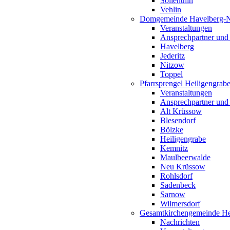
Söllenthin
Vehlin
Domgemeinde Havelberg-
Veranstaltungen
Ansprechpartner und
Havelberg
Jederitz
Nitzow
Toppel
Pfarrsprengel Heiligengrab
Veranstaltungen
Ansprechpartner und
Alt Krüssow
Blesendorf
Bölzke
Heiligengrabe
Kemnitz
Maulbeerwalde
Neu Krüssow
Rohlsdorf
Sadenbeck
Sarnow
Wilmersdorf
Gesamtkirchengemeinde Hei
Nachrichten