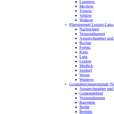
Langnow
Mechow
Tornow
Vehlow
Wulkow
Pfarrsprengel Lenzen-Lanz
Nachrichten
Veranstaltungen
Ansprechpartner und
Bochin
Ferbitz
Kietz
Lanz
Lenzen
Mödlich
Seedorf
Wootz
Wustrow
Gesamtkirchengemeinde Ne
Ansprechpartner und
Gemeindebrief
Veranstaltungen
Barenthin
Berlitt
Breddin