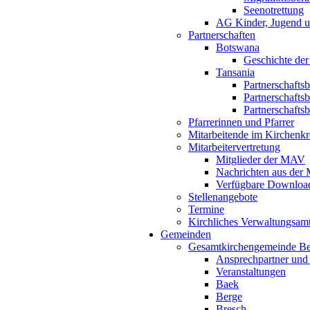
Seenotrettung
AG Kinder, Jugend u
Partnerschaften
Botswana
Geschichte der
Tansania
Partnerschafts
Partnerschafts
Partnerschafts
Pfarrerinnen und Pfarrer
Mitarbeitende im Kirchenkr
Mitarbeitervertretung
Mitglieder der MAV
Nachrichten aus de
Verfügbare Downloa
Stellenangebote
Termine
Kirchliches Verwaltungsa
Gemeinden
Gesamtkirchengemeinde B
Ansprechpartner und
Veranstaltungen
Baek
Berge
Bresch