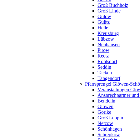
Groß Buchholz
Groß Linde
Gulow
Gülitz
Helle
Kreuzburg
Lübzow
Neuhausen
Pirow
Reetz
Rohlsdorf
Seddin
Tacken
Tangendorf
Pfarrsprengel Glöwen-Sch
Veranstaltungen Gl
Ansprechpartner und
Bendelin
Glöwen
Görike
Groß Leppin
Netzow
Schönhagen
Schrepkow