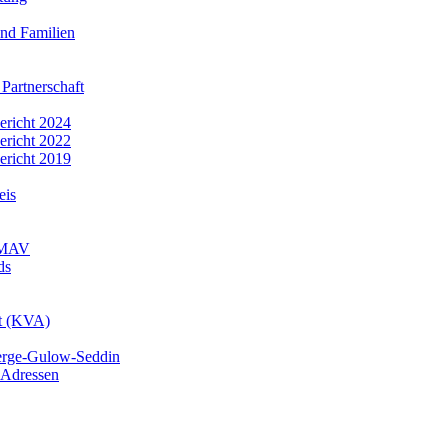
nd Familien
 Partnerschaft
bericht 2024
bericht 2022
bericht 2019
eis
r MAV
ds
mt (KVA)
erge-Gulow-Seddin
 Adressen