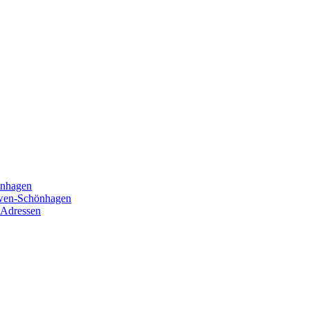
önhagen
öwen-Schönhagen
 Adressen