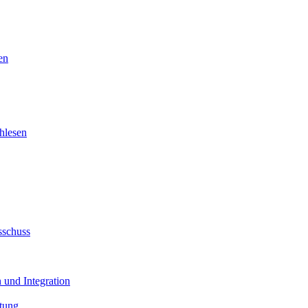
en
hlesen
sschuss
 und Integration
tung