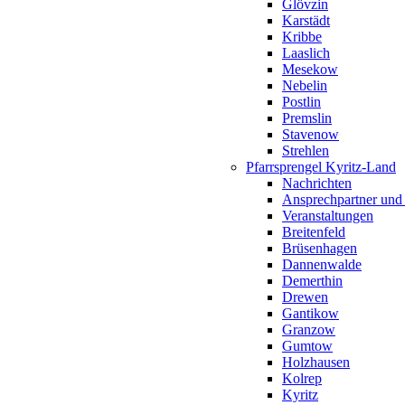
Glövzin
Karstädt
Kribbe
Laaslich
Mesekow
Nebelin
Postlin
Premslin
Stavenow
Strehlen
Pfarrsprengel Kyritz-Land
Nachrichten
Ansprechpartner und
Veranstaltungen
Breitenfeld
Brüsenhagen
Dannenwalde
Demerthin
Drewen
Gantikow
Granzow
Gumtow
Holzhausen
Kolrep
Kyritz