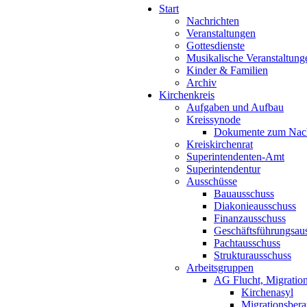
Start
Nachrichten
Veranstaltungen
Gottesdienste
Musikalische Veranstaltung
Kinder & Familien
Archiv
Kirchenkreis
Aufgaben und Aufbau
Kreissynode
Dokumente zum Nac
Kreiskirchenrat
Superintendenten-Amt
Superintendentur
Ausschüsse
Bauausschuss
Diakonieausschuss
Finanzausschuss
Geschäftsführungsau
Pachtausschuss
Strukturausschuss
Arbeitsgruppen
AG Flucht, Migration
Kirchenasyl
Migrationsbera