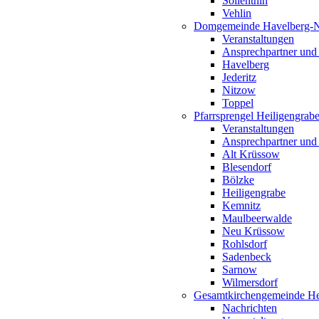
Söllenthin
Vehlin
Domgemeinde Havelberg-
Veranstaltungen
Ansprechpartner und
Havelberg
Jederitz
Nitzow
Toppel
Pfarrsprengel Heiligengrab
Veranstaltungen
Ansprechpartner und
Alt Krüssow
Blesendorf
Bölzke
Heiligengrabe
Kemnitz
Maulbeerwalde
Neu Krüssow
Rohlsdorf
Sadenbeck
Sarnow
Wilmersdorf
Gesamtkirchengemeinde Hei
Nachrichten