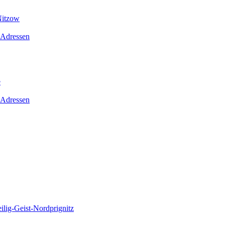
Nitzow
 Adressen
e
 Adressen
lig-Geist-Nordprignitz