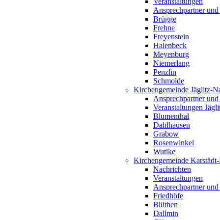
Veranstaltungen
Ansprechpartner und
Brügge
Frehne
Freyenstein
Halenbeck
Meyenburg
Niemerlang
Penzlin
Schmolde
Kirchengemeinde Jäglitz-N
Ansprechpartner und
Veranstaltungen Jägl
Blumenthal
Dahlhausen
Grabow
Rosenwinkel
Wutike
Kirchengemeinde Karstädt
Nachrichten
Veranstaltungen
Ansprechpartner und
Friedhöfe
Blüthen
Dallmin