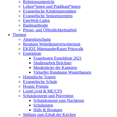
Religionsunterricht
Lektor*innen und Prädikant*innen
Evangelische Kindertagesstätten
Evangelische Seniorenzentren
EineWelt-Läden
Baubeauftragte
Presse- und Öffentlichkeitsarbeit
Themen
Ahnenforschung
Beratung Wehrdienstverweigerung
EKIDZ MiteinanderRaum Pritzwalk
Engelsbote
Fragebogen Engelsbote 2021
Studienarbeit Brückner
Musikstücke der Kantoren
Virtueller Rundgang Wusterhausen
Himmlische Touren
Evangelische Schule
Hospiz Prignitz
LongCovid & ME/CFS
Schutzkonzept und Prävention
Schutzkonzept zum Nachlesen
Schulungen
Hilfe & Beratung
Stiftung zum Erhalt der Kirchen