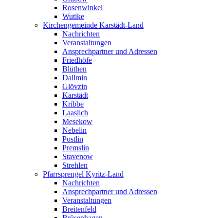
Rosenwinkel
Wutike
Kirchengemeinde Karstädt-Land
Nachrichten
Veranstaltungen
Ansprechpartner und Adressen
Friedhöfe
Blüthen
Dallmin
Glövzin
Karstädt
Kribbe
Laaslich
Mesekow
Nebelin
Postlin
Premslin
Stavenow
Strehlen
Pfarrsprengel Kyritz-Land
Nachrichten
Ansprechpartner und Adressen
Veranstaltungen
Breitenfeld
Brüsenhagen