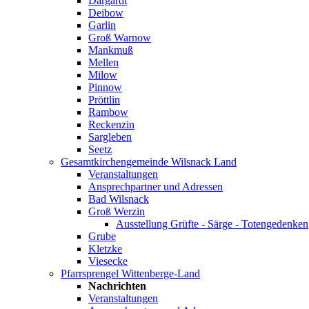
Dargardt
Deibow
Garlin
Groß Warnow
Mankmuß
Mellen
Milow
Pinnow
Pröttlin
Rambow
Reckenzin
Sargleben
Seetz
Gesamtkirchengemeinde Wilsnack Land
Veranstaltungen
Ansprechpartner und Adressen
Bad Wilsnack
Groß Werzin
Ausstellung Grüfte - Särge - Totengedenken
Grube
Kletzke
Viesecke
Pfarrsprengel Wittenberge-Land
Nachrichten
Veranstaltungen