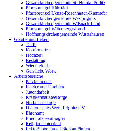
Gesamtkirchengemeinde St. Nikolai Putlitz
Pfarrsprengel Rühstädt
Pfarrsprengel Uenze-Rosenhagen-Krampfer
Gesamtkirchengemeinde Westprignitz
Gesamtkirchengemeinde Wilsnack Land
Pfarrsprengel Wittenberge-Land
Hoffnungskirchengemeinde Wusterhausen
Glaube und Leben
Taufe
Konfirmation
Hochzeit
Bestattung
Wiedereintritt
Geistliche Worte
Arbeitsbereiche
Kirchenmusik
Kinder und Familien
Jugendarbeit
Krankenhausseelsorge
Notfallseelsorge
Diakonisches Werk Prignitz e.V.
Ehrenamt
Friedhofsbeauftragter
Religionsunterricht
Lektor*innen und Prädikant*innen