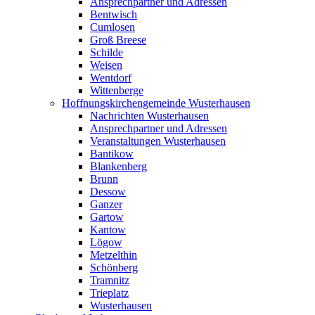
Ansprechpartner und Adressen
Bentwisch
Cumlosen
Groß Breese
Schilde
Weisen
Wentdorf
Wittenberge
Hoffnungskirchengemeinde Wusterhausen
Nachrichten Wusterhausen
Ansprechpartner und Adressen
Veranstaltungen Wusterhausen
Bantikow
Blankenberg
Brunn
Dessow
Ganzer
Gartow
Kantow
Lögow
Metzelthin
Schönberg
Tramnitz
Trieplatz
Wusterhausen