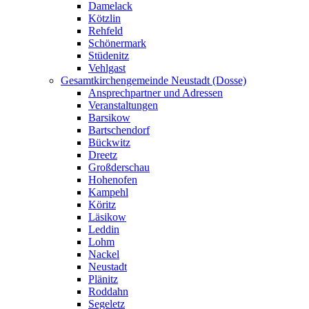
Damelack
Kötzlin
Rehfeld
Schönermark
Stüdenitz
Vehlgast
Gesamtkirchengemeinde Neustadt (Dosse)
Ansprechpartner und Adressen
Veranstaltungen
Barsikow
Bartschendorf
Bückwitz
Dreetz
Großderschau
Hohenofen
Kampehl
Köritz
Läsikow
Leddin
Lohm
Nackel
Neustadt
Plänitz
Roddahn
Segeletz