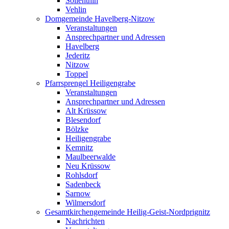
Söllenthin
Vehlin
Domgemeinde Havelberg-Nitzow
Veranstaltungen
Ansprechpartner und Adressen
Havelberg
Jederitz
Nitzow
Toppel
Pfarrsprengel Heiligengrabe
Veranstaltungen
Ansprechpartner und Adressen
Alt Krüssow
Blesendorf
Bölzke
Heiligengrabe
Kemnitz
Maulbeerwalde
Neu Krüssow
Rohlsdorf
Sadenbeck
Sarnow
Wilmersdorf
Gesamtkirchengemeinde Heilig-Geist-Nordprignitz
Nachrichten