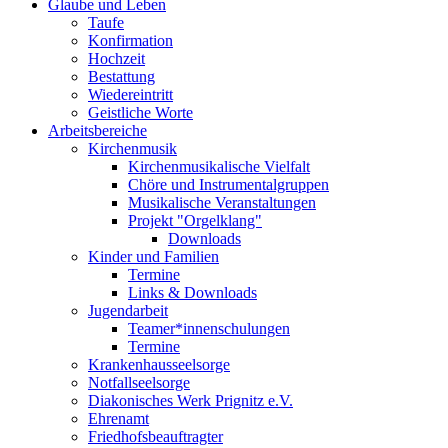
Glaube und Leben
Taufe
Konfirmation
Hochzeit
Bestattung
Wiedereintritt
Geistliche Worte
Arbeitsbereiche
Kirchenmusik
Kirchenmusikalische Vielfalt
Chöre und Instrumentalgruppen
Musikalische Veranstaltungen
Projekt "Orgelklang"
Downloads
Kinder und Familien
Termine
Links & Downloads
Jugendarbeit
Teamer*innenschulungen
Termine
Krankenhausseelsorge
Notfallseelsorge
Diakonisches Werk Prignitz e.V.
Ehrenamt
Friedhofsbeauftragter