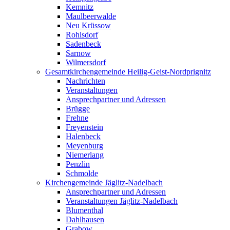
Kemnitz
Maulbeerwalde
Neu Krüssow
Rohlsdorf
Sadenbeck
Sarnow
Wilmersdorf
Gesamtkirchengemeinde Heilig-Geist-Nordprignitz
Nachrichten
Veranstaltungen
Ansprechpartner und Adressen
Brügge
Frehne
Freyenstein
Halenbeck
Meyenburg
Niemerlang
Penzlin
Schmolde
Kirchengemeinde Jäglitz-Nadelbach
Ansprechpartner und Adressen
Veranstaltungen Jäglitz-Nadelbach
Blumenthal
Dahlhausen
Grabow