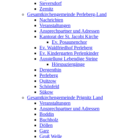
Sieversdorf
Zernitz
Gesamtkirchengemeinde Perleberg-Land
Nachrichten
Veranstaltungen
Ansprechpartner und Adressen
Kantorat der St. Jacobi Kirche
Ev. Posaunenchor
Ev. Waldfriedhof Perleberg
Ev. Kindergarten Perlenkinder
Ausstellung Lebendige Steine
Hörspaziergänge
Dergenthin
Perleberg
Quitzow
Schönfeld
Sükow
Gesamtkirchengemeinde Prignitz Land
Veranstaltungen
Ansprechpartner und Adressen
Boddin
Buchholz
Döllen
Garz
Groß Welle