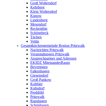
Groß Woltersdorf
Kehrberg
Klein Woltersdorf
Kunow
Lindenberg
Mesendorf
Reckenthin
Schönebeck
Tüchen
Vettin
Gesamtkirchengemeinde Region Pritzwalk
Nachrichten Pritzwalk
Veranstaltungen Pritzwalk
Ansprechpartner und Adressen
EKIDZ MiteinanderRaum
Beveringen
Falkenhagen
Giesensdorf
Groß Pankow
Kuhbier
Kuhsdorf
Preddöhl
Pritzwalk
Rapshagen
Schönhagen