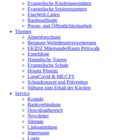
Evangelische Kindertagesstätten
Evangelische Seniorenzentren
EineWelt-Läden
Baubeauftragte
Presse- und Öffentlichkeitsarbeit
Themen
Ahnenforschung
Beratung Wehrdienstverweigerung
EKIDZ MiteinanderRaum Pritzwalk
Engelsbote
Himmlische Touren
Evangelische Schule
Hospiz Prignitz
LongCovid & ME/CFS
Schutzkonzept und Prävention
Stiftung zum Erhalt der Kirchen
Service
Kontakt
Bankverbindung
Downloadbereich
Newsletter
Sitemap
Linksammlung
Impressum
Login