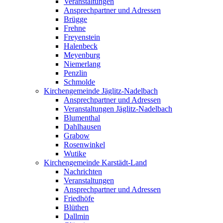
Veranstaltungen
Ansprechpartner und Adressen
Brügge
Frehne
Freyenstein
Halenbeck
Meyenburg
Niemerlang
Penzlin
Schmolde
Kirchengemeinde Jäglitz-Nadelbach
Ansprechpartner und Adressen
Veranstaltungen Jäglitz-Nadelbach
Blumenthal
Dahlhausen
Grabow
Rosenwinkel
Wutike
Kirchengemeinde Karstädt-Land
Nachrichten
Veranstaltungen
Ansprechpartner und Adressen
Friedhöfe
Blüthen
Dallmin