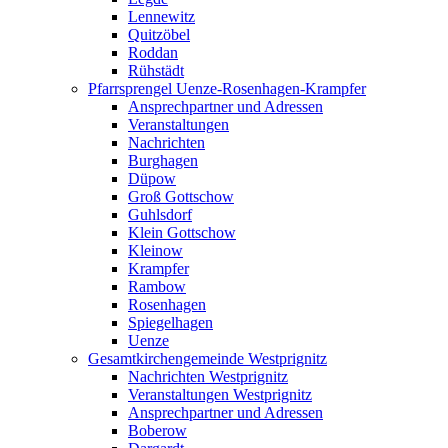
Lennewitz
Quitzöbel
Roddan
Rühstädt
Pfarrsprengel Uenze-Rosenhagen-Krampfer
Ansprechpartner und Adressen
Veranstaltungen
Nachrichten
Burghagen
Düpow
Groß Gottschow
Guhlsdorf
Klein Gottschow
Kleinow
Krampfer
Rambow
Rosenhagen
Spiegelhagen
Uenze
Gesamtkirchengemeinde Westprignitz
Nachrichten Westprignitz
Veranstaltungen Westprignitz
Ansprechpartner und Adressen
Boberow