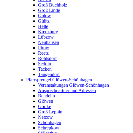
Groß Buchholz
Groß Linde
Gulow
Gülitz
Helle
Kreuzburg
Lübzow
Neuhausen
Pirow
Reetz
Rohlsdorf
Seddin
Tacken
Tangendorf
Pfarrsprengel Glöwen-Schönhagen
Veranstaltungen Glöwen-Schönhagen
Ansprechpartner und Adressen
Bendelin
Glöwen
Görike
Groß Leppin
Netzow
Schönhagen
Schrepkow