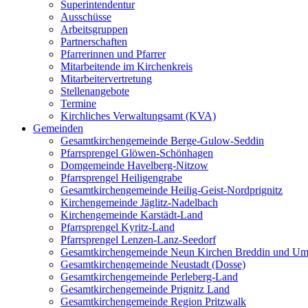
Superintendentur
Ausschüsse
Arbeitsgruppen
Partnerschaften
Pfarrerinnen und Pfarrer
Mitarbeitende im Kirchenkreis
Mitarbeitervertretung
Stellenangebote
Termine
Kirchliches Verwaltungsamt (KVA)
Gemeinden
Gesamtkirchengemeinde Berge-Gulow-Seddin
Pfarrsprengel Glöwen-Schönhagen
Domgemeinde Havelberg-Nitzow
Pfarrsprengel Heiligengrabe
Gesamtkirchengemeinde Heilig-Geist-Nordprignitz
Kirchengemeinde Jäglitz-Nadelbach
Kirchengemeinde Karstädt-Land
Pfarrsprengel Kyritz-Land
Pfarrsprengel Lenzen-Lanz-Seedorf
Gesamtkirchengemeinde Neun Kirchen Breddin und Um
Gesamtkirchengemeinde Neustadt (Dosse)
Gesamtkirchengemeinde Perleberg-Land
Gesamtkirchengemeinde Prignitz Land
Gesamtkirchengemeinde Region Pritzwalk