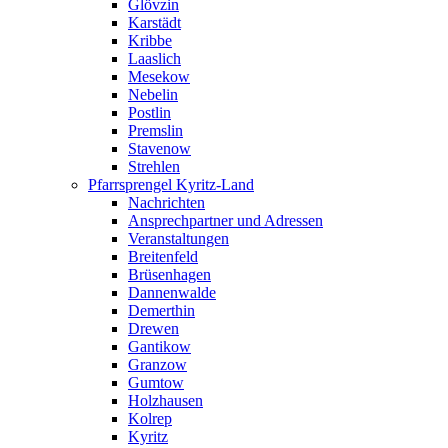
Glövzin
Karstädt
Kribbe
Laaslich
Mesekow
Nebelin
Postlin
Premslin
Stavenow
Strehlen
Pfarrsprengel Kyritz-Land
Nachrichten
Ansprechpartner und Adressen
Veranstaltungen
Breitenfeld
Brüsenhagen
Dannenwalde
Demerthin
Drewen
Gantikow
Granzow
Gumtow
Holzhausen
Kolrep
Kyritz