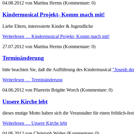
04.08.2012
von Martina Herms (Kommentare: 0)
Kindermusical Projekt- Komm mach mit!
Liebe Eltern, interessierte Kinder & Jugendliche
Weiterlesen …
Kindermusical Projekt- Komm mach mit!
27.07.2012
von Martina Herms (Kommentare: 0)
Terminänderung
bitte beachten Sie, daß die Aufführung des Kindermusical
"Joseph de
Weiterlesen …
Terminänderung
04.06.2012
von Pfarrerin Brigitte Worch (Kommentare: 0)
Unsere Kirche lebt
dieses mutige Motto haben sich die Veranstalter für einen fröhlich-f
Weiterlesen …
Unsere Kirche lebt
04.06.2012
von Christoph Walter (Kommentare: 0)