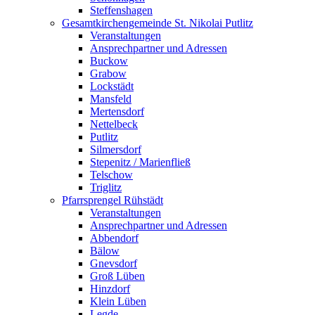
Steffenshagen
Gesamtkirchengemeinde St. Nikolai Putlitz
Veranstaltungen
Ansprechpartner und Adressen
Buckow
Grabow
Lockstädt
Mansfeld
Mertensdorf
Nettelbeck
Putlitz
Silmersdorf
Stepenitz / Marienfließ
Telschow
Triglitz
Pfarrsprengel Rühstädt
Veranstaltungen
Ansprechpartner und Adressen
Abbendorf
Bälow
Gnevsdorf
Groß Lüben
Hinzdorf
Klein Lüben
Legde