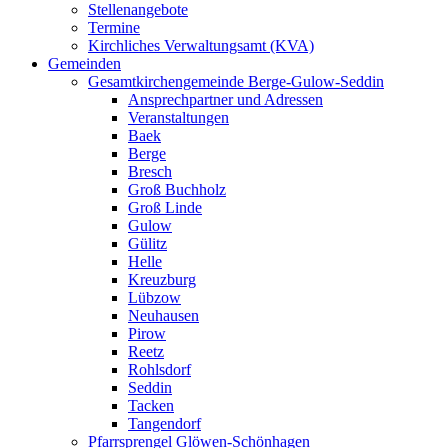
Stellenangebote
Termine
Kirchliches Verwaltungsamt (KVA)
Gemeinden
Gesamtkirchengemeinde Berge-Gulow-Seddin
Ansprechpartner und Adressen
Veranstaltungen
Baek
Berge
Bresch
Groß Buchholz
Groß Linde
Gulow
Gülitz
Helle
Kreuzburg
Lübzow
Neuhausen
Pirow
Reetz
Rohlsdorf
Seddin
Tacken
Tangendorf
Pfarrsprengel Glöwen-Schönhagen