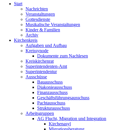
Start
Nachrichten
Veranstaltungen
Gottesdienste
Musikalische Veranstaltungen
Kinder & Familien
Archiv
Kirchenkreis
Aufgaben und Aufbau
Kreissynode
Dokumente zum Nachlesen
Kreiskirchenrat
Superintendenten-Amt
Superintendentur
Ausschüsse
Bauausschuss
Diakonieausschuss
Finanzausschuss
Geschäftsführungsausschuss
Pachtausschuss
Strukturausschuss
Arbeitsgruppen
AG Flucht, Migration und Integration
Kirchenasyl
Migrationsberatung