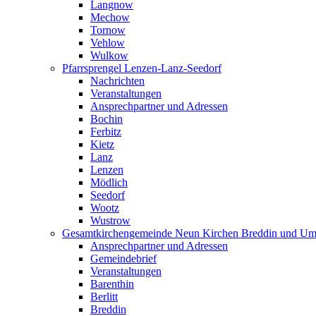
Langnow
Mechow
Tornow
Vehlow
Wulkow
Pfarrsprengel Lenzen-Lanz-Seedorf
Nachrichten
Veranstaltungen
Ansprechpartner und Adressen
Bochin
Ferbitz
Kietz
Lanz
Lenzen
Mödlich
Seedorf
Wootz
Wustrow
Gesamtkirchengemeinde Neun Kirchen Breddin und Um
Ansprechpartner und Adressen
Gemeindebrief
Veranstaltungen
Barenthin
Berlitt
Breddin