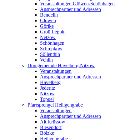
Veranstaltungen Glöwen-Schönhagen
Ansprechpartner und Adressen
Bendelin
Glöwen
Görike
Groß Leppin
Netzow
Schönhagen
Schrepkow
Söllenthin
Vehlin
Domgemeinde Havelberg-Nitzow
Veranstaltungen
Ansprechpartner und Adressen
Havelberg
Jederitz
Nitzow
Toppel
Pfarrsprengel Heiligengrabe
Veranstaltungen
Ansprechpartner und Adressen
Alt Krüssow
Blesendorf
Bölzke
Heiligengrabe