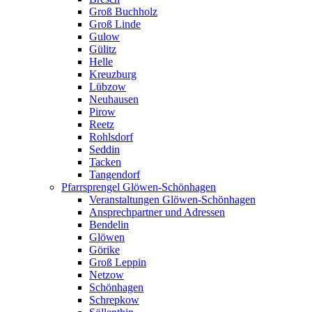
Groß Buchholz
Groß Linde
Gulow
Gülitz
Helle
Kreuzburg
Lübzow
Neuhausen
Pirow
Reetz
Rohlsdorf
Seddin
Tacken
Tangendorf
Pfarrsprengel Glöwen-Schönhagen
Veranstaltungen Glöwen-Schönhagen
Ansprechpartner und Adressen
Bendelin
Glöwen
Görike
Groß Leppin
Netzow
Schönhagen
Schrepkow