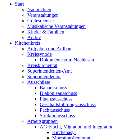
Start
Nachrichten
Veranstaltungen
Gottesdienste
Musikalische Veranstaltungen
Kinder & Familien
Archiv
Kirchenkreis
Aufgaben und Aufbau
Kreissynode
Dokumente zum Nachlesen
Kreiskirchenrat
Superintendenten-Amt
Superintendentur
Ausschüsse
Bauausschuss
Diakonieausschuss
Finanzausschuss
Geschäftsführungsausschuss
Pachtausschuss
Strukturausschuss
Arbeitsgruppen
AG Flucht, Migration und Integration
Kirchenasyl
Migrationsberatung