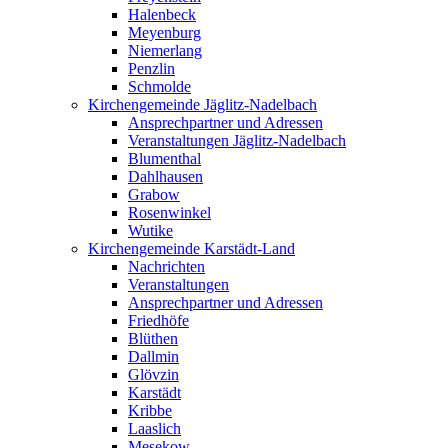
Halenbeck
Meyenburg
Niemerlang
Penzlin
Schmolde
Kirchengemeinde Jäglitz-Nadelbach
Ansprechpartner und Adressen
Veranstaltungen Jäglitz-Nadelbach
Blumenthal
Dahlhausen
Grabow
Rosenwinkel
Wutike
Kirchengemeinde Karstädt-Land
Nachrichten
Veranstaltungen
Ansprechpartner und Adressen
Friedhöfe
Blüthen
Dallmin
Glövzin
Karstädt
Kribbe
Laaslich
Mesekow