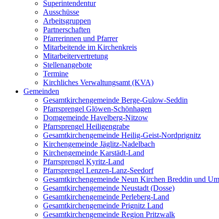
Superintendentur
Ausschüsse
Arbeitsgruppen
Partnerschaften
Pfarrerinnen und Pfarrer
Mitarbeitende im Kirchenkreis
Mitarbeitervertretung
Stellenangebote
Termine
Kirchliches Verwaltungsamt (KVA)
Gemeinden
Gesamtkirchengemeinde Berge-Gulow-Seddin
Pfarrsprengel Glöwen-Schönhagen
Domgemeinde Havelberg-Nitzow
Pfarrsprengel Heiligengrabe
Gesamtkirchengemeinde Heilig-Geist-Nordprignitz
Kirchengemeinde Jäglitz-Nadelbach
Kirchengemeinde Karstädt-Land
Pfarrsprengel Kyritz-Land
Pfarrsprengel Lenzen-Lanz-Seedorf
Gesamtkirchengemeinde Neun Kirchen Breddin und Um
Gesamtkirchengemeinde Neustadt (Dosse)
Gesamtkirchengemeinde Perleberg-Land
Gesamtkirchengemeinde Prignitz Land
Gesamtkirchengemeinde Region Pritzwalk