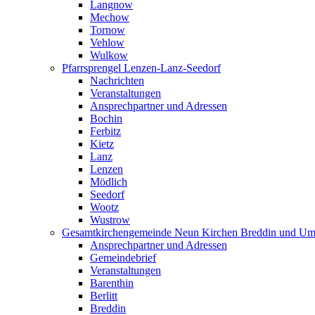
Langnow
Mechow
Tornow
Vehlow
Wulkow
Pfarrsprengel Lenzen-Lanz-Seedorf
Nachrichten
Veranstaltungen
Ansprechpartner und Adressen
Bochin
Ferbitz
Kietz
Lanz
Lenzen
Mödlich
Seedorf
Wootz
Wustrow
Gesamtkirchengemeinde Neun Kirchen Breddin und Um
Ansprechpartner und Adressen
Gemeindebrief
Veranstaltungen
Barenthin
Berlitt
Breddin