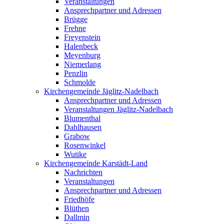
Veranstaltungen
Ansprechpartner und Adressen
Brügge
Frehne
Freyenstein
Halenbeck
Meyenburg
Niemerlang
Penzlin
Schmolde
Kirchengemeinde Jäglitz-Nadelbach
Ansprechpartner und Adressen
Veranstaltungen Jäglitz-Nadelbach
Blumenthal
Dahlhausen
Grabow
Rosenwinkel
Wutike
Kirchengemeinde Karstädt-Land
Nachrichten
Veranstaltungen
Ansprechpartner und Adressen
Friedhöfe
Blüthen
Dallmin