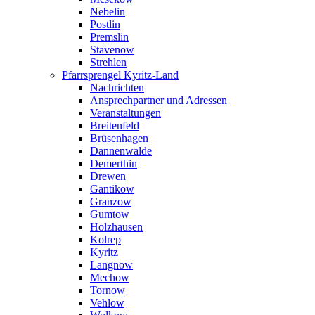
Nebelin
Postlin
Premslin
Stavenow
Strehlen
Pfarrsprengel Kyritz-Land
Nachrichten
Ansprechpartner und Adressen
Veranstaltungen
Breitenfeld
Brüsenhagen
Dannenwalde
Demerthin
Drewen
Gantikow
Granzow
Gumtow
Holzhausen
Kolrep
Kyritz
Langnow
Mechow
Tornow
Vehlow