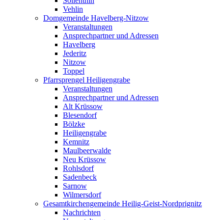
Söllenthin
Vehlin
Domgemeinde Havelberg-Nitzow
Veranstaltungen
Ansprechpartner und Adressen
Havelberg
Jederitz
Nitzow
Toppel
Pfarrsprengel Heiligengrabe
Veranstaltungen
Ansprechpartner und Adressen
Alt Krüssow
Blesendorf
Bölzke
Heiligengrabe
Kemnitz
Maulbeerwalde
Neu Krüssow
Rohlsdorf
Sadenbeck
Sarnow
Wilmersdorf
Gesamtkirchengemeinde Heilig-Geist-Nordprignitz
Nachrichten