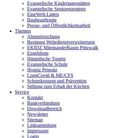
Evangelische Kindertagesstätten
Evangelische Seniorenzentren
EineWelt-Läden
Baubeauftragte
Presse- und Öffentlichkeitsarbeit
Themen
Ahnenforschung
Beratung Wehrdienstverweigerung
EKIDZ MiteinanderRaum Pritzwalk
Engelsbote
Himmlische Touren
Evangelische Schule
Hospiz Prignitz
LongCovid & ME/CFS
Schutzkonzept und Prävention
Stiftung zum Erhalt der Kirchen
Service
Kontakt
Bankverbindung
Downloadbereich
Newsletter
Sitemap
Linksammlung
Impressum
Login