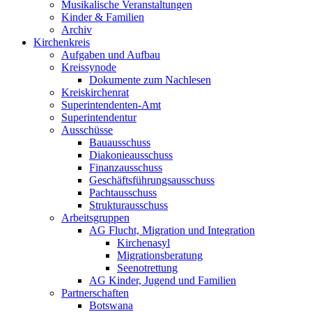
Musikalische Veranstaltungen
Kinder & Familien
Archiv
Kirchenkreis
Aufgaben und Aufbau
Kreissynode
Dokumente zum Nachlesen
Kreiskirchenrat
Superintendenten-Amt
Superintendentur
Ausschüsse
Bauausschuss
Diakonieausschuss
Finanzausschuss
Geschäftsführungsausschuss
Pachtausschuss
Strukturausschuss
Arbeitsgruppen
AG Flucht, Migration und Integration
Kirchenasyl
Migrationsberatung
Seenotrettung
AG Kinder, Jugend und Familien
Partnerschaften
Botswana