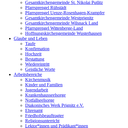
Gesamtkirchengemeinde St. Nikolai Putlitz
Pfarrsprengel Rühstädt
Pfarrsprengel Uenze-Rosenhagen-Krampfer
Gesamtkirchengemeinde Westprignitz
Gesamtkirchengemeinde Wilsnack Land
Pfarrsprengel Wittenberge-Land
Hoffnungskirchengemeinde Wusterhausen
Glaube und Leben
Taufe
Konfirmation
Hochzeit
Bestattung
Wiedereintritt
Geistliche Worte
Arbeitsbereiche
Kirchenmusik
Kinder und Familien
Jugendarbeit
Krankenhausseelsorge
Notfallseelsorge
Diakonisches Werk Prignitz e.V.
Ehrenamt
Friedhofsbeauftragter
Religionsunterricht
Lektor*innen und Prädikant*innen