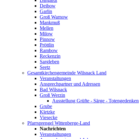
Dargardt
Deibow
Garlin
Groß Warnow
Mankmuß
Mellen
Milow
Pinnow
Pröttlin
Rambow
Reckenzin
Sargleben
Seetz
Gesamtkirchengemeinde Wilsnack Land
Veranstaltungen
Ansprechpartner und Adressen
Bad Wilsnack
Groß Werzin
Ausstellung Grüfte - Särge - Totengedenken
Grube
Kletzke
Viesecke
Pfarrsprengel Wittenberge-Land
Nachrichten
Veranstaltungen