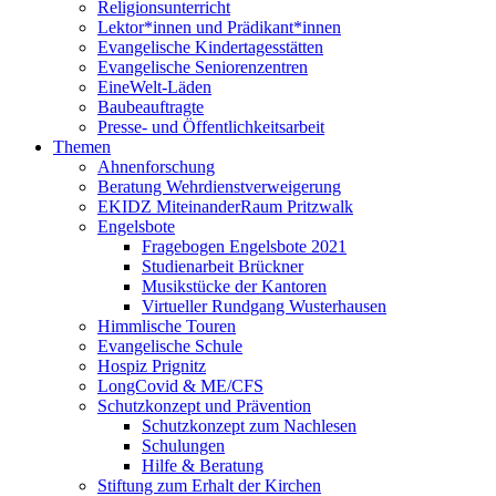
Religionsunterricht
Lektor*innen und Prädikant*innen
Evangelische Kindertagesstätten
Evangelische Seniorenzentren
EineWelt-Läden
Baubeauftragte
Presse- und Öffentlichkeitsarbeit
Themen
Ahnenforschung
Beratung Wehrdienstverweigerung
EKIDZ MiteinanderRaum Pritzwalk
Engelsbote
Fragebogen Engelsbote 2021
Studienarbeit Brückner
Musikstücke der Kantoren
Virtueller Rundgang Wusterhausen
Himmlische Touren
Evangelische Schule
Hospiz Prignitz
LongCovid & ME/CFS
Schutzkonzept und Prävention
Schutzkonzept zum Nachlesen
Schulungen
Hilfe & Beratung
Stiftung zum Erhalt der Kirchen