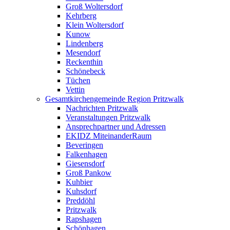
Groß Woltersdorf
Kehrberg
Klein Woltersdorf
Kunow
Lindenberg
Mesendorf
Reckenthin
Schönebeck
Tüchen
Vettin
Gesamtkirchengemeinde Region Pritzwalk
Nachrichten Pritzwalk
Veranstaltungen Pritzwalk
Ansprechpartner und Adressen
EKIDZ MiteinanderRaum
Beveringen
Falkenhagen
Giesensdorf
Groß Pankow
Kuhbier
Kuhsdorf
Preddöhl
Pritzwalk
Rapshagen
Schönhagen