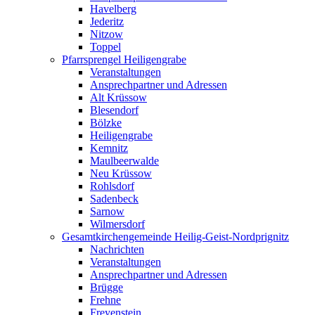
Havelberg
Jederitz
Nitzow
Toppel
Pfarrsprengel Heiligengrabe
Veranstaltungen
Ansprechpartner und Adressen
Alt Krüssow
Blesendorf
Bölzke
Heiligengrabe
Kemnitz
Maulbeerwalde
Neu Krüssow
Rohlsdorf
Sadenbeck
Sarnow
Wilmersdorf
Gesamtkirchengemeinde Heilig-Geist-Nordprignitz
Nachrichten
Veranstaltungen
Ansprechpartner und Adressen
Brügge
Frehne
Freyenstein