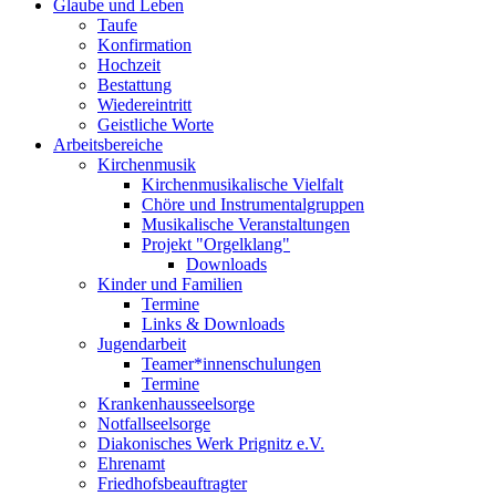
Glaube und Leben
Taufe
Konfirmation
Hochzeit
Bestattung
Wiedereintritt
Geistliche Worte
Arbeitsbereiche
Kirchenmusik
Kirchenmusikalische Vielfalt
Chöre und Instrumentalgruppen
Musikalische Veranstaltungen
Projekt "Orgelklang"
Downloads
Kinder und Familien
Termine
Links & Downloads
Jugendarbeit
Teamer*innenschulungen
Termine
Krankenhausseelsorge
Notfallseelsorge
Diakonisches Werk Prignitz e.V.
Ehrenamt
Friedhofsbeauftragter