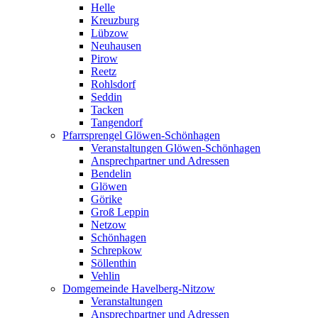
Helle
Kreuzburg
Lübzow
Neuhausen
Pirow
Reetz
Rohlsdorf
Seddin
Tacken
Tangendorf
Pfarrsprengel Glöwen-Schönhagen
Veranstaltungen Glöwen-Schönhagen
Ansprechpartner und Adressen
Bendelin
Glöwen
Görike
Groß Leppin
Netzow
Schönhagen
Schrepkow
Söllenthin
Vehlin
Domgemeinde Havelberg-Nitzow
Veranstaltungen
Ansprechpartner und Adressen