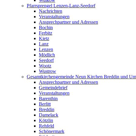
Wulkow
Pfarrsprengel Lenzen-Lanz-Seedorf
Nachrichten
Veranstaltungen
Ansprechpartner und Adressen
Bochin
Ferbitz
Kietz
Lanz
Lenzen
Mödlich
Seedorf
Wootz
Wustrow
Gesamtkirchengemeinde Neun Kirchen Breddin und Um
Ansprechpartner und Adressen
Gemeindebrief
Veranstaltungen
Barenthin
Berlitt
Breddin
Damelack
Kötzlin
Rehfeld
Schönermark