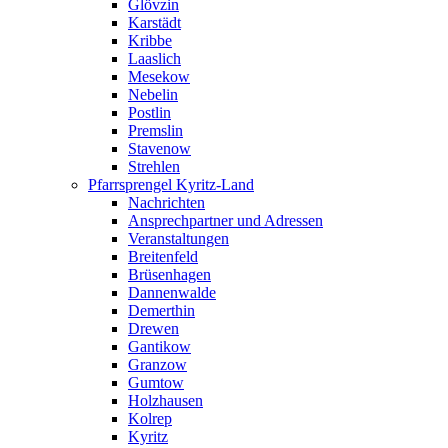
Glövzin
Karstädt
Kribbe
Laaslich
Mesekow
Nebelin
Postlin
Premslin
Stavenow
Strehlen
Pfarrsprengel Kyritz-Land
Nachrichten
Ansprechpartner und Adressen
Veranstaltungen
Breitenfeld
Brüsenhagen
Dannenwalde
Demerthin
Drewen
Gantikow
Granzow
Gumtow
Holzhausen
Kolrep
Kyritz