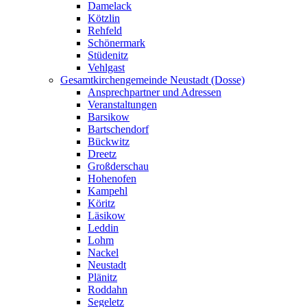
Damelack
Kötzlin
Rehfeld
Schönermark
Stüdenitz
Vehlgast
Gesamtkirchengemeinde Neustadt (Dosse)
Ansprechpartner und Adressen
Veranstaltungen
Barsikow
Bartschendorf
Bückwitz
Dreetz
Großderschau
Hohenofen
Kampehl
Köritz
Läsikow
Leddin
Lohm
Nackel
Neustadt
Plänitz
Roddahn
Segeletz