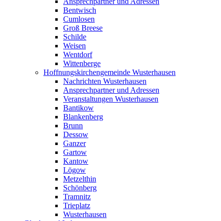
Ansprechpartner und Adressen
Bentwisch
Cumlosen
Groß Breese
Schilde
Weisen
Wentdorf
Wittenberge
Hoffnungskirchengemeinde Wusterhausen
Nachrichten Wusterhausen
Ansprechpartner und Adressen
Veranstaltungen Wusterhausen
Bantikow
Blankenberg
Brunn
Dessow
Ganzer
Gartow
Kantow
Lögow
Metzelthin
Schönberg
Tramnitz
Trieplatz
Wusterhausen