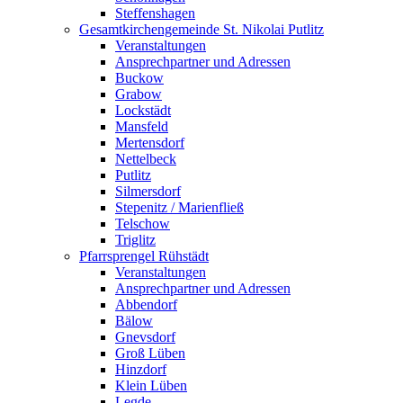
Steffenshagen
Gesamtkirchengemeinde St. Nikolai Putlitz
Veranstaltungen
Ansprechpartner und Adressen
Buckow
Grabow
Lockstädt
Mansfeld
Mertensdorf
Nettelbeck
Putlitz
Silmersdorf
Stepenitz / Marienfließ
Telschow
Triglitz
Pfarrsprengel Rühstädt
Veranstaltungen
Ansprechpartner und Adressen
Abbendorf
Bälow
Gnevsdorf
Groß Lüben
Hinzdorf
Klein Lüben
Legde