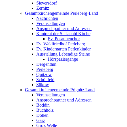
Sieversdorf
Zernitz
Gesamtkirchengemeinde Perleberg-Land
Nachrichten
Veranstaltungen
Ansprechpartner und Adressen
Kantorat der St. Jacobi Kirche
Ev. Posaunenchor
Ev. Waldfriedhof Perleberg
Ev. Kindergarten Perlenkinder
Ausstellung Lebendige Steine
Hörspaziergänge
Dergenthin
Perleberg
Quitzow
Schönfeld
Sükow
Gesamtkirchengemeinde Prignitz Land
Veranstaltungen
Ansprechpartner und Adressen
Boddin
Buchholz
Döllen
Garz
Groß Welle