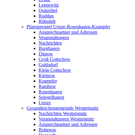
Lennewitz
Quitzöbel
Roddan
Rühstädt
Pfarrsprengel Uenze-Rosenhagen-Krampfer
Ansprechpartner und Adressen
Veranstaltungen
Nachrichten
Burghagen
Düpow
Groß Gottschow
Guhlsdorf
Klein Gottschow
Kleinow
Krampfer
Rambow
Rosenhagen
Spiegelhagen
Uenze
Gesamtkirchengemeinde Westprignitz
Nachrichten Westprignitz
Veranstaltungen Westprignitz
Ansprechpartner und Adressen
Boberow