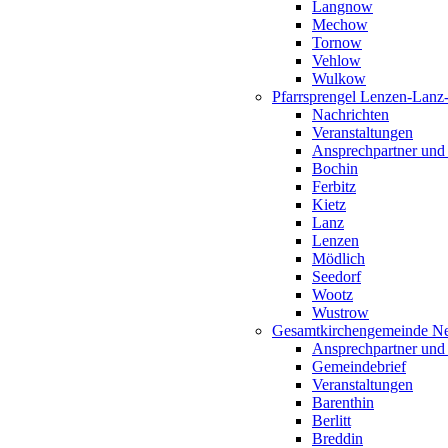
Langnow
Mechow
Tornow
Vehlow
Wulkow
Pfarrsprengel Lenzen-Lanz
Nachrichten
Veranstaltungen
Ansprechpartner und
Bochin
Ferbitz
Kietz
Lanz
Lenzen
Mödlich
Seedorf
Wootz
Wustrow
Gesamtkirchengemeinde Ne
Ansprechpartner und
Gemeindebrief
Veranstaltungen
Barenthin
Berlitt
Breddin