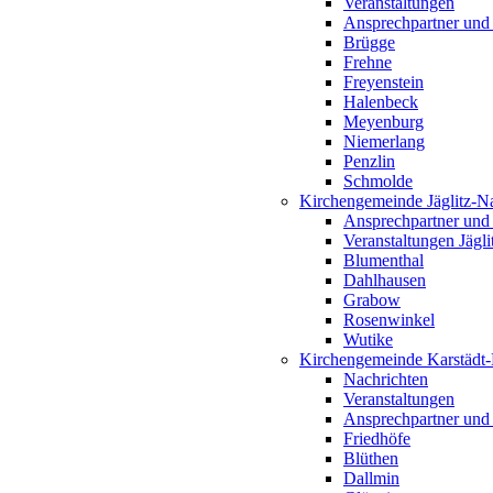
Veranstaltungen
Ansprechpartner und
Brügge
Frehne
Freyenstein
Halenbeck
Meyenburg
Niemerlang
Penzlin
Schmolde
Kirchengemeinde Jäglitz-N
Ansprechpartner und
Veranstaltungen Jägl
Blumenthal
Dahlhausen
Grabow
Rosenwinkel
Wutike
Kirchengemeinde Karstädt
Nachrichten
Veranstaltungen
Ansprechpartner und
Friedhöfe
Blüthen
Dallmin