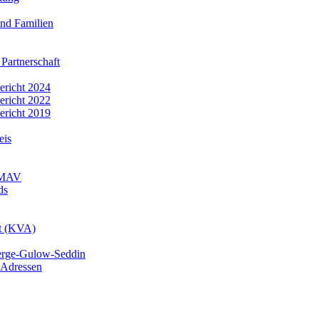
nd Familien
 Partnerschaft
bericht 2024
bericht 2022
bericht 2019
eis
r MAV
ds
mt (KVA)
erge-Gulow-Seddin
 Adressen