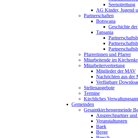
Seenotrettung
AG Kinder, Jugend u
Partnerschaften
Botswana
Geschichte der
Tansania
Partnerschafts
Partnerschafts
Partnerschafts
Pfarrerinnen und Pfarrer
Mitarbeitende im Kirchenkr
Mitarbeitervertretung
Mitglieder der MAV
Nachrichten aus de
Verfügbare Downloa
Stellenangebote
Termine
Kirchliches Verwaltungsa
Gemeinden
Gesamtkirchengemeinde B
Ansprechpartner und
Veranstaltungen
Baek
Berge
Bresch