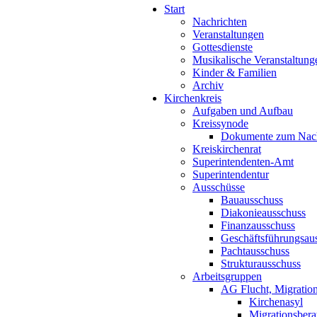
Start
Nachrichten
Veranstaltungen
Gottesdienste
Musikalische Veranstaltung
Kinder & Familien
Archiv
Kirchenkreis
Aufgaben und Aufbau
Kreissynode
Dokumente zum Nac
Kreiskirchenrat
Superintendenten-Amt
Superintendentur
Ausschüsse
Bauausschuss
Diakonieausschuss
Finanzausschuss
Geschäftsführungsau
Pachtausschuss
Strukturausschuss
Arbeitsgruppen
AG Flucht, Migration
Kirchenasyl
Migrationsbera