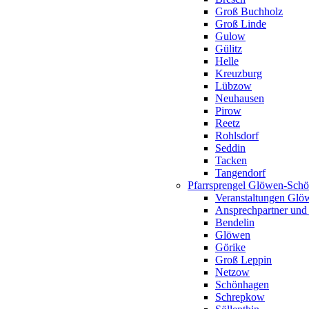
Groß Buchholz
Groß Linde
Gulow
Gülitz
Helle
Kreuzburg
Lübzow
Neuhausen
Pirow
Reetz
Rohlsdorf
Seddin
Tacken
Tangendorf
Pfarrsprengel Glöwen-Sch
Veranstaltungen Gl
Ansprechpartner und
Bendelin
Glöwen
Görike
Groß Leppin
Netzow
Schönhagen
Schrepkow