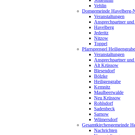
Söllenthin
Vehlin
Domgemeinde Havelberg-
Veranstaltungen
Ansprechpartner und
Havelberg
Jederitz
Nitzow
Toppel
Pfarrsprengel Heiligengrab
Veranstaltungen
Ansprechpartner und
Alt Krüssow
Blesendorf
Bölzke
Heiligengrabe
Kemnitz
Maulbeerwalde
Neu Krüssow
Rohlsdorf
Sadenbeck
Sarnow
Wilmersdorf
Gesamtkirchengemeinde Hei
Nachrichten