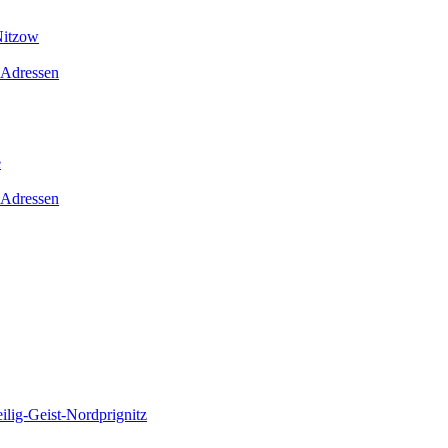
Nitzow
 Adressen
e
 Adressen
lig-Geist-Nordprignitz