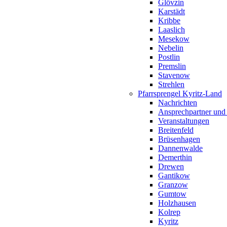
Glövzin
Karstädt
Kribbe
Laaslich
Mesekow
Nebelin
Postlin
Premslin
Stavenow
Strehlen
Pfarrsprengel Kyritz-Land
Nachrichten
Ansprechpartner und
Veranstaltungen
Breitenfeld
Brüsenhagen
Dannenwalde
Demerthin
Drewen
Gantikow
Granzow
Gumtow
Holzhausen
Kolrep
Kyritz