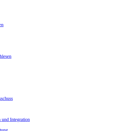
en
hlesen
sschuss
 und Integration
tung