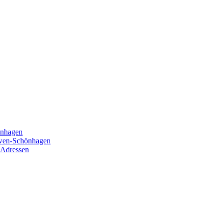
önhagen
öwen-Schönhagen
 Adressen