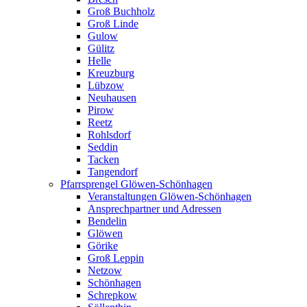
Groß Buchholz
Groß Linde
Gulow
Gülitz
Helle
Kreuzburg
Lübzow
Neuhausen
Pirow
Reetz
Rohlsdorf
Seddin
Tacken
Tangendorf
Pfarrsprengel Glöwen-Schönhagen
Veranstaltungen Glöwen-Schönhagen
Ansprechpartner und Adressen
Bendelin
Glöwen
Görike
Groß Leppin
Netzow
Schönhagen
Schrepkow