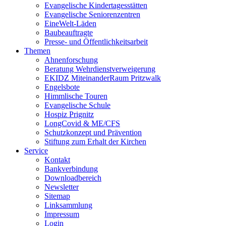
Evangelische Kindertagesstätten
Evangelische Seniorenzentren
EineWelt-Läden
Baubeauftragte
Presse- und Öffentlichkeitsarbeit
Themen
Ahnenforschung
Beratung Wehrdienstverweigerung
EKIDZ MiteinanderRaum Pritzwalk
Engelsbote
Himmlische Touren
Evangelische Schule
Hospiz Prignitz
LongCovid & ME/CFS
Schutzkonzept und Prävention
Stiftung zum Erhalt der Kirchen
Service
Kontakt
Bankverbindung
Downloadbereich
Newsletter
Sitemap
Linksammlung
Impressum
Login