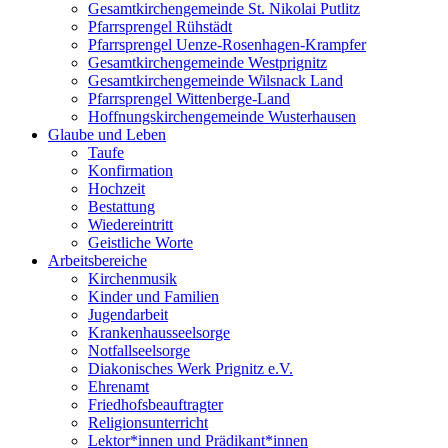
Gesamtkirchengemeinde St. Nikolai Putlitz
Pfarrsprengel Rühstädt
Pfarrsprengel Uenze-Rosenhagen-Krampfer
Gesamtkirchengemeinde Westprignitz
Gesamtkirchengemeinde Wilsnack Land
Pfarrsprengel Wittenberge-Land
Hoffnungskirchengemeinde Wusterhausen
Glaube und Leben
Taufe
Konfirmation
Hochzeit
Bestattung
Wiedereintritt
Geistliche Worte
Arbeitsbereiche
Kirchenmusik
Kinder und Familien
Jugendarbeit
Krankenhausseelsorge
Notfallseelsorge
Diakonisches Werk Prignitz e.V.
Ehrenamt
Friedhofsbeauftragter
Religionsunterricht
Lektor*innen und Prädikant*innen