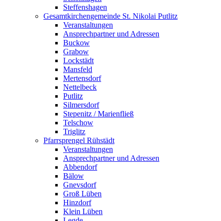
Steffenshagen
Gesamtkirchengemeinde St. Nikolai Putlitz
Veranstaltungen
Ansprechpartner und Adressen
Buckow
Grabow
Lockstädt
Mansfeld
Mertensdorf
Nettelbeck
Putlitz
Silmersdorf
Stepenitz / Marienfließ
Telschow
Triglitz
Pfarrsprengel Rühstädt
Veranstaltungen
Ansprechpartner und Adressen
Abbendorf
Bälow
Gnevsdorf
Groß Lüben
Hinzdorf
Klein Lüben
Legde