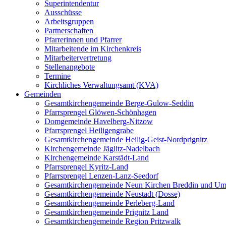
Superintendentur
Ausschüsse
Arbeitsgruppen
Partnerschaften
Pfarrerinnen und Pfarrer
Mitarbeitende im Kirchenkreis
Mitarbeitervertretung
Stellenangebote
Termine
Kirchliches Verwaltungsamt (KVA)
Gemeinden
Gesamtkirchengemeinde Berge-Gulow-Seddin
Pfarrsprengel Glöwen-Schönhagen
Domgemeinde Havelberg-Nitzow
Pfarrsprengel Heiligengrabe
Gesamtkirchengemeinde Heilig-Geist-Nordprignitz
Kirchengemeinde Jäglitz-Nadelbach
Kirchengemeinde Karstädt-Land
Pfarrsprengel Kyritz-Land
Pfarrsprengel Lenzen-Lanz-Seedorf
Gesamtkirchengemeinde Neun Kirchen Breddin und Um
Gesamtkirchengemeinde Neustadt (Dosse)
Gesamtkirchengemeinde Perleberg-Land
Gesamtkirchengemeinde Prignitz Land
Gesamtkirchengemeinde Region Pritzwalk