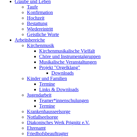
Glaube und Leben
Taufe
Konfirmation
Hochzeit
Bestattung
Wiedereintritt
Geistliche Worte
Arbeitsbereiche
Kirchenmusik
Kirchenmusikalische Vielfalt
Chöre und Instrumentalgruppen
Musikalische Veranstaltungen
Projekt "Orgelklang"
Downloads
Kinder und Familien
Termine
Links & Downloads
Jugendarbeit
Teamer*innenschulungen
Termine
Krankenhausseelsorge
Notfallseelsorge
Diakonisches Werk Prignitz e.V.
Ehrenamt
Friedhofsbeauftragter