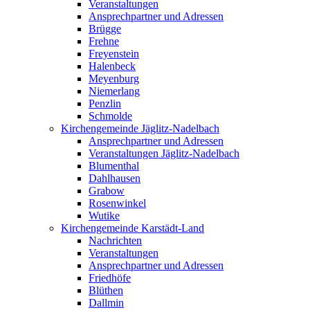
Veranstaltungen
Ansprechpartner und Adressen
Brügge
Frehne
Freyenstein
Halenbeck
Meyenburg
Niemerlang
Penzlin
Schmolde
Kirchengemeinde Jäglitz-Nadelbach
Ansprechpartner und Adressen
Veranstaltungen Jäglitz-Nadelbach
Blumenthal
Dahlhausen
Grabow
Rosenwinkel
Wutike
Kirchengemeinde Karstädt-Land
Nachrichten
Veranstaltungen
Ansprechpartner und Adressen
Friedhöfe
Blüthen
Dallmin