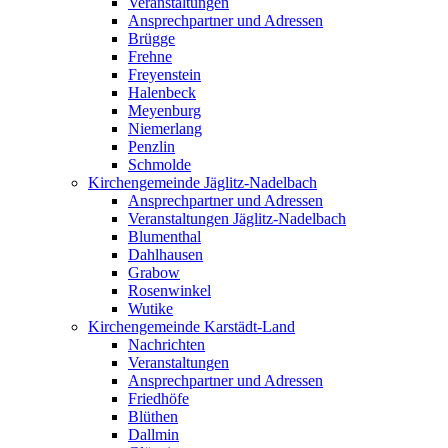
Veranstaltungen
Ansprechpartner und Adressen
Brügge
Frehne
Freyenstein
Halenbeck
Meyenburg
Niemerlang
Penzlin
Schmolde
Kirchengemeinde Jäglitz-Nadelbach
Ansprechpartner und Adressen
Veranstaltungen Jäglitz-Nadelbach
Blumenthal
Dahlhausen
Grabow
Rosenwinkel
Wutike
Kirchengemeinde Karstädt-Land
Nachrichten
Veranstaltungen
Ansprechpartner und Adressen
Friedhöfe
Blüthen
Dallmin