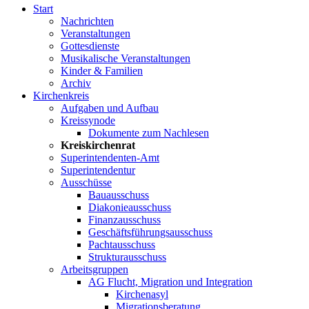
Start
Nachrichten
Veranstaltungen
Gottesdienste
Musikalische Veranstaltungen
Kinder & Familien
Archiv
Kirchenkreis
Aufgaben und Aufbau
Kreissynode
Dokumente zum Nachlesen
Kreiskirchenrat
Superintendenten-Amt
Superintendentur
Ausschüsse
Bauausschuss
Diakonieausschuss
Finanzausschuss
Geschäftsführungsausschuss
Pachtausschuss
Strukturausschuss
Arbeitsgruppen
AG Flucht, Migration und Integration
Kirchenasyl
Migrationsberatung