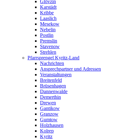
Glövzin
Karstädt
Kribbe
Laaslich
Mesekow
Nebelin
Postlin
Premslin
Stavenow
Strehlen
Pfarrsprengel Kyritz-Land
Nachrichten
Ansprechpartner und Adressen
Veranstaltungen
Breitenfeld
Brüsenhagen
Dannenwalde
Demerthin
Drewen
Gantikow
Granzow
Gumtow
Holzhausen
Kolrep
Kyritz