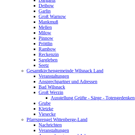
Dargardt
Deibow
Garlin
Groß Warnow
Mankmuß
Mellen
Milow
Pinnow
Pröttlin
Rambow
Reckenzin
Sargleben
Seetz
Gesamtkirchengemeinde Wilsnack Land
Veranstaltungen
Ansprechpartner und Adressen
Bad Wilsnack
Groß Werzin
Ausstellung Grüfte - Särge - Totengedenken
Grube
Kletzke
Viesecke
Pfarrsprengel Wittenberge-Land
Nachrichten
Veranstaltungen