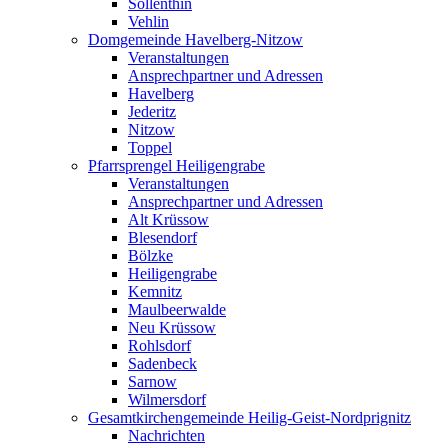
Söllenthin
Vehlin
Domgemeinde Havelberg-Nitzow
Veranstaltungen
Ansprechpartner und Adressen
Havelberg
Jederitz
Nitzow
Toppel
Pfarrsprengel Heiligengrabe
Veranstaltungen
Ansprechpartner und Adressen
Alt Krüssow
Blesendorf
Bölzke
Heiligengrabe
Kemnitz
Maulbeerwalde
Neu Krüssow
Rohlsdorf
Sadenbeck
Sarnow
Wilmersdorf
Gesamtkirchengemeinde Heilig-Geist-Nordprignitz
Nachrichten