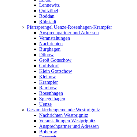
Lennewitz
Quitzöbel
Roddan
Rühstädt
Pfarrsprengel Uenze-Rosenhagen-Krampfer
Ansprechpartner und Adressen
Veranstaltungen
Nachrichten
Burghagen
Düpow
Groß Gottschow
Guhlsdorf
Klein Gottschow
Kleinow
Krampfer
Rambow
Rosenhagen
Spiegelhagen
Uenze
Gesamtkirchengemeinde Westprignitz
Nachrichten Westprignitz
Veranstaltungen Westprignitz
Ansprechpartner und Adressen
Boberow