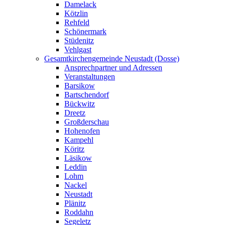
Damelack
Kötzlin
Rehfeld
Schönermark
Stüdenitz
Vehlgast
Gesamtkirchengemeinde Neustadt (Dosse)
Ansprechpartner und Adressen
Veranstaltungen
Barsikow
Bartschendorf
Bückwitz
Dreetz
Großderschau
Hohenofen
Kampehl
Köritz
Läsikow
Leddin
Lohm
Nackel
Neustadt
Plänitz
Roddahn
Segeletz