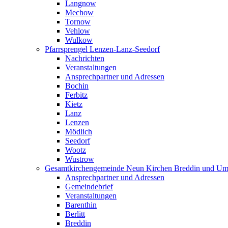
Langnow
Mechow
Tornow
Vehlow
Wulkow
Pfarrsprengel Lenzen-Lanz-Seedorf
Nachrichten
Veranstaltungen
Ansprechpartner und Adressen
Bochin
Ferbitz
Kietz
Lanz
Lenzen
Mödlich
Seedorf
Wootz
Wustrow
Gesamtkirchengemeinde Neun Kirchen Breddin und Um
Ansprechpartner und Adressen
Gemeindebrief
Veranstaltungen
Barenthin
Berlitt
Breddin