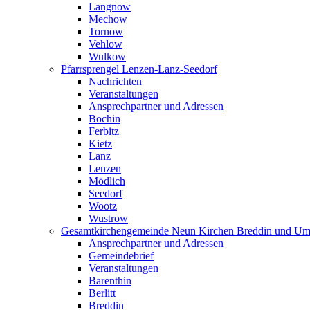
Langnow
Mechow
Tornow
Vehlow
Wulkow
Pfarrsprengel Lenzen-Lanz-Seedorf
Nachrichten
Veranstaltungen
Ansprechpartner und Adressen
Bochin
Ferbitz
Kietz
Lanz
Lenzen
Mödlich
Seedorf
Wootz
Wustrow
Gesamtkirchengemeinde Neun Kirchen Breddin und Um
Ansprechpartner und Adressen
Gemeindebrief
Veranstaltungen
Barenthin
Berlitt
Breddin