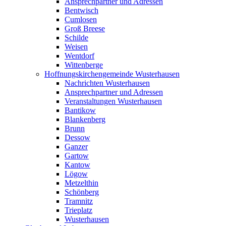
Ansprechpartner und Adressen
Bentwisch
Cumlosen
Groß Breese
Schilde
Weisen
Wentdorf
Wittenberge
Hoffnungskirchengemeinde Wusterhausen
Nachrichten Wusterhausen
Ansprechpartner und Adressen
Veranstaltungen Wusterhausen
Bantikow
Blankenberg
Brunn
Dessow
Ganzer
Gartow
Kantow
Lögow
Metzelthin
Schönberg
Tramnitz
Trieplatz
Wusterhausen