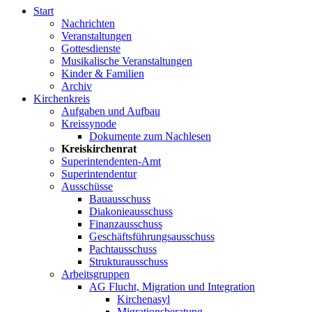
Start
Nachrichten
Veranstaltungen
Gottesdienste
Musikalische Veranstaltungen
Kinder & Familien
Archiv
Kirchenkreis
Aufgaben und Aufbau
Kreissynode
Dokumente zum Nachlesen
Kreiskirchenrat
Superintendenten-Amt
Superintendentur
Ausschüsse
Bauausschuss
Diakonieausschuss
Finanzausschuss
Geschäftsführungsausschuss
Pachtausschuss
Strukturausschuss
Arbeitsgruppen
AG Flucht, Migration und Integration
Kirchenasyl
Migrationsberatung