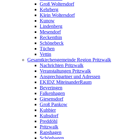
Groß Woltersdorf
Kehrberg
Klein Woltersdorf
Kunow
Lindenberg
Mesendorf
Reckenthin
Schönebeck
Tüchen
Vettin
Gesamtkirchengemeinde Region Pritzwalk
Nachrichten Pritzwalk
Veranstaltungen Pritzwalk
Ansprechpartner und Adressen
EKIDZ MiteinanderRaum
Beveringen
Falkenhagen
Giesensdorf
Groß Pankow
Kuhbier
Kuhsdorf
Preddöhl
Pritzwalk
Rapshagen
Schönhagen