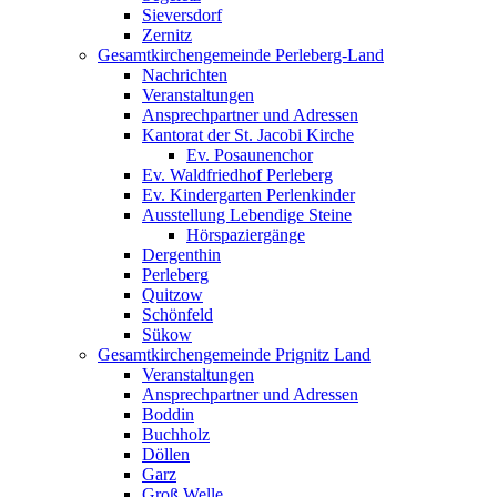
Sieversdorf
Zernitz
Gesamtkirchengemeinde Perleberg-Land
Nachrichten
Veranstaltungen
Ansprechpartner und Adressen
Kantorat der St. Jacobi Kirche
Ev. Posaunenchor
Ev. Waldfriedhof Perleberg
Ev. Kindergarten Perlenkinder
Ausstellung Lebendige Steine
Hörspaziergänge
Dergenthin
Perleberg
Quitzow
Schönfeld
Sükow
Gesamtkirchengemeinde Prignitz Land
Veranstaltungen
Ansprechpartner und Adressen
Boddin
Buchholz
Döllen
Garz
Groß Welle