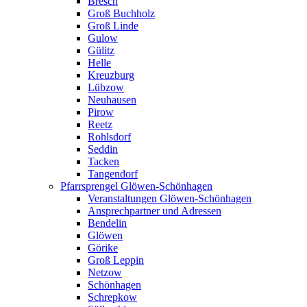
Bresch
Groß Buchholz
Groß Linde
Gulow
Gülitz
Helle
Kreuzburg
Lübzow
Neuhausen
Pirow
Reetz
Rohlsdorf
Seddin
Tacken
Tangendorf
Pfarrsprengel Glöwen-Schönhagen
Veranstaltungen Glöwen-Schönhagen
Ansprechpartner und Adressen
Bendelin
Glöwen
Görike
Groß Leppin
Netzow
Schönhagen
Schrepkow