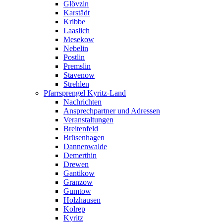
Glövzin
Karstädt
Kribbe
Laaslich
Mesekow
Nebelin
Postlin
Premslin
Stavenow
Strehlen
Pfarrsprengel Kyritz-Land
Nachrichten
Ansprechpartner und Adressen
Veranstaltungen
Breitenfeld
Brüsenhagen
Dannenwalde
Demerthin
Drewen
Gantikow
Granzow
Gumtow
Holzhausen
Kolrep
Kyritz