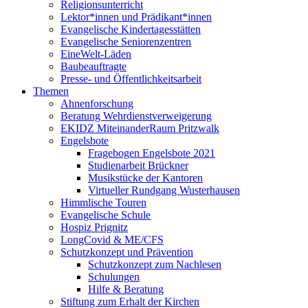
Religionsunterricht
Lektor*innen und Prädikant*innen
Evangelische Kindertagesstätten
Evangelische Seniorenzentren
EineWelt-Läden
Baubeauftragte
Presse- und Öffentlichkeitsarbeit
Themen
Ahnenforschung
Beratung Wehrdienstverweigerung
EKIDZ MiteinanderRaum Pritzwalk
Engelsbote
Fragebogen Engelsbote 2021
Studienarbeit Brückner
Musikstücke der Kantoren
Virtueller Rundgang Wusterhausen
Himmlische Touren
Evangelische Schule
Hospiz Prignitz
LongCovid & ME/CFS
Schutzkonzept und Prävention
Schutzkonzept zum Nachlesen
Schulungen
Hilfe & Beratung
Stiftung zum Erhalt der Kirchen