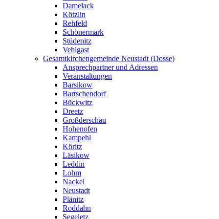
Damelack
Kötzlin
Rehfeld
Schönermark
Stüdenitz
Vehlgast
Gesamtkirchengemeinde Neustadt (Dosse)
Ansprechpartner und Adressen
Veranstaltungen
Barsikow
Bartschendorf
Bückwitz
Dreetz
Großderschau
Hohenofen
Kampehl
Köritz
Läsikow
Leddin
Lohm
Nackel
Neustadt
Plänitz
Roddahn
Segeletz