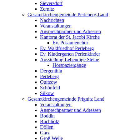
Sieversdorf
Zernitz
Gesamtkirchengemeinde Perleberg-Land
Nachrichten
Veranstaltungen
Ansprechpartner und Adressen
Kantorat der St. Jacobi Kirche
Ev. Posaunenchor
Ev. Waldfriedhof Perleberg
Ev. Kindergarten Perlenkinder
Ausstellung Lebendige Steine
Hörspaziergänge
Dergenthin
Perleberg
Quitzow
Schönfeld
Sükow
Gesamtkirchengemeinde Prignitz Land
Veranstaltungen
Ansprechpartner und Adressen
Boddin
Buchholz
Döllen
Garz
Groß Welle