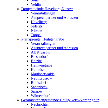
Söllenthin
Vehlin
Domgemeinde Havelberg-Nitzow
Veranstaltungen
Ansprechpartner und Adressen
Havelberg
Jederitz
Nitzow
Toppel
Pfarrsprengel Heiligengrabe
Veranstaltungen
Ansprechpartner und Adressen
Alt Krüssow
Blesendorf
Bölzke
Heiligengrabe
Kemnitz
Maulbeerwalde
Neu Krüssow
Rohlsdorf
Sadenbeck
Sarnow
Wilmersdorf
Gesamtkirchengemeinde Heilig-Geist-Nordprignitz
Nachrichten