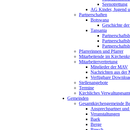
Seenotrettung
AG Kinder, Jugend u
Partnerschaften
Botswana
Geschichte der
Tansania
Partnerschafts
Partnerschafts
Partnerschafts
Pfarrerinnen und Pfarrer
Mitarbeitende im Kirchenkr
Mitarbeitervertretung
Mitglieder der MAV
Nachrichten aus de
Verfügbare Downloa
Stellenangebote
Termine
Kirchliches Verwaltungsa
Gemeinden
Gesamtkirchengemeinde B
Ansprechpartner und
Veranstaltungen
Baek
Berge
Bresch