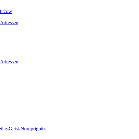
Nitzow
 Adressen
e
 Adressen
lig-Geist-Nordprignitz