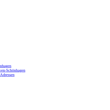
önhagen
öwen-Schönhagen
 Adressen