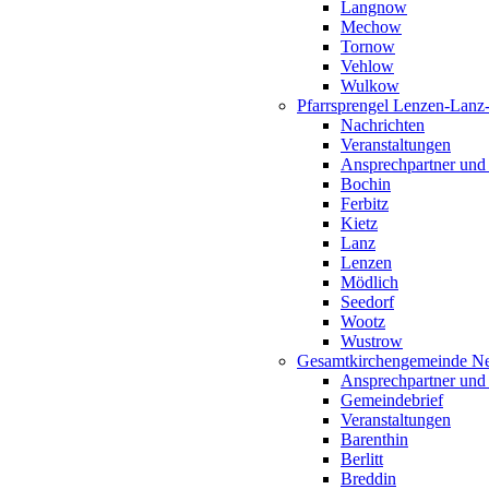
Langnow
Mechow
Tornow
Vehlow
Wulkow
Pfarrsprengel Lenzen-Lanz
Nachrichten
Veranstaltungen
Ansprechpartner und
Bochin
Ferbitz
Kietz
Lanz
Lenzen
Mödlich
Seedorf
Wootz
Wustrow
Gesamtkirchengemeinde Ne
Ansprechpartner und
Gemeindebrief
Veranstaltungen
Barenthin
Berlitt
Breddin