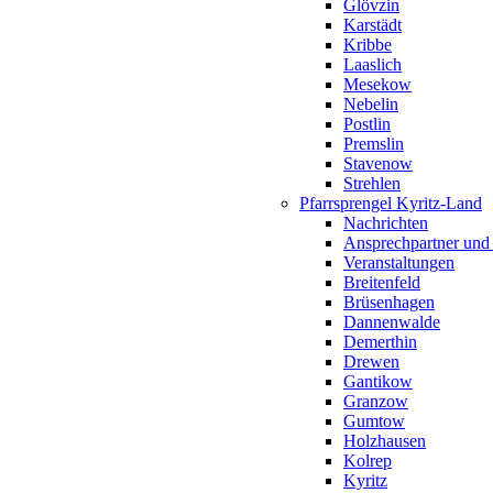
Glövzin
Karstädt
Kribbe
Laaslich
Mesekow
Nebelin
Postlin
Premslin
Stavenow
Strehlen
Pfarrsprengel Kyritz-Land
Nachrichten
Ansprechpartner und
Veranstaltungen
Breitenfeld
Brüsenhagen
Dannenwalde
Demerthin
Drewen
Gantikow
Granzow
Gumtow
Holzhausen
Kolrep
Kyritz