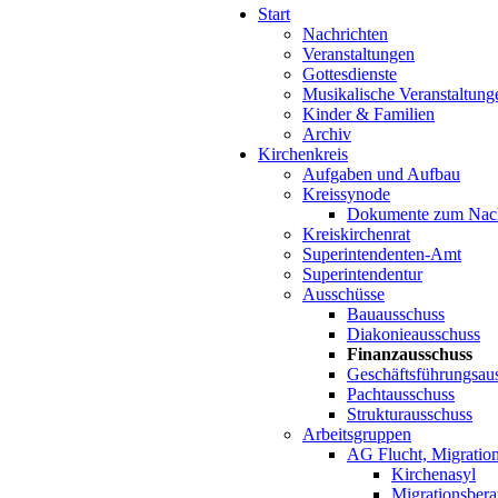
Start
Nachrichten
Veranstaltungen
Gottesdienste
Musikalische Veranstaltung
Kinder & Familien
Archiv
Kirchenkreis
Aufgaben und Aufbau
Kreissynode
Dokumente zum Nac
Kreiskirchenrat
Superintendenten-Amt
Superintendentur
Ausschüsse
Bauausschuss
Diakonieausschuss
Finanzausschuss
Geschäftsführungsau
Pachtausschuss
Strukturausschuss
Arbeitsgruppen
AG Flucht, Migration
Kirchenasyl
Migrationsbera