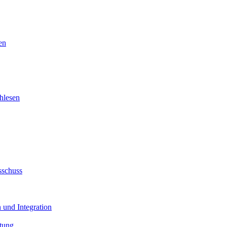
en
hlesen
sschuss
 und Integration
tung