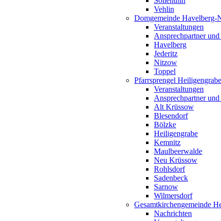
Söllenthin
Vehlin
Domgemeinde Havelberg-
Veranstaltungen
Ansprechpartner und
Havelberg
Jederitz
Nitzow
Toppel
Pfarrsprengel Heiligengrab
Veranstaltungen
Ansprechpartner und
Alt Krüssow
Blesendorf
Bölzke
Heiligengrabe
Kemnitz
Maulbeerwalde
Neu Krüssow
Rohlsdorf
Sadenbeck
Sarnow
Wilmersdorf
Gesamtkirchengemeinde Hei
Nachrichten