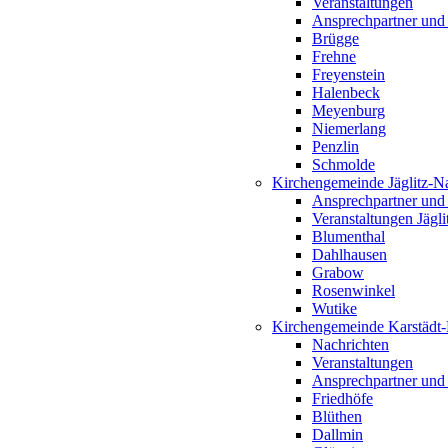
Veranstaltungen
Ansprechpartner und
Brügge
Frehne
Freyenstein
Halenbeck
Meyenburg
Niemerlang
Penzlin
Schmolde
Kirchengemeinde Jäglitz-N
Ansprechpartner und
Veranstaltungen Jägl
Blumenthal
Dahlhausen
Grabow
Rosenwinkel
Wutike
Kirchengemeinde Karstädt
Nachrichten
Veranstaltungen
Ansprechpartner und
Friedhöfe
Blüthen
Dallmin