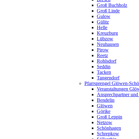
Groß Buchholz
Groß Linde
Gulow
Gülitz
Helle
Kreuzburg
Lübzow
Neuhausen
Pirow
Reetz
Rohlsdorf
Seddin
Tacken
Tangendorf
Pfarrsprengel Glöwen-Sch
Veranstaltungen Gl
Ansprechpartner und
Bendelin
Glöwen
Görike
Groß Leppin
Netzow
Schönhagen
Schrepkow