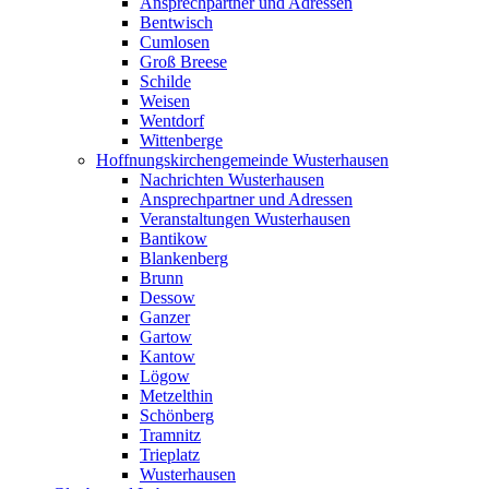
Ansprechpartner und Adressen
Bentwisch
Cumlosen
Groß Breese
Schilde
Weisen
Wentdorf
Wittenberge
Hoffnungskirchengemeinde Wusterhausen
Nachrichten Wusterhausen
Ansprechpartner und Adressen
Veranstaltungen Wusterhausen
Bantikow
Blankenberg
Brunn
Dessow
Ganzer
Gartow
Kantow
Lögow
Metzelthin
Schönberg
Tramnitz
Trieplatz
Wusterhausen