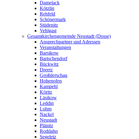
Damelack
Kötzlin
Rehfeld
Schönermark
Stüdenitz
Vehlgast
Gesamtkirchengemeinde Neustadt (Dosse)
Ansprechpartner und Adressen
Veranstaltungen
Barsikow
Bartschendorf
Bückwitz
Dreetz
Großderschau
Hohenofen
Kampehl
Köritz
Läsikow
Leddin
Lohm
Nackel
Neustadt
Plänitz
Roddahn
Segeletz