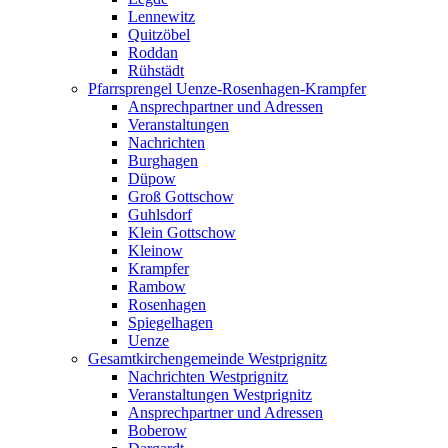
Lennewitz
Quitzöbel
Roddan
Rühstädt
Pfarrsprengel Uenze-Rosenhagen-Krampfer
Ansprechpartner und Adressen
Veranstaltungen
Nachrichten
Burghagen
Düpow
Groß Gottschow
Guhlsdorf
Klein Gottschow
Kleinow
Krampfer
Rambow
Rosenhagen
Spiegelhagen
Uenze
Gesamtkirchengemeinde Westprignitz
Nachrichten Westprignitz
Veranstaltungen Westprignitz
Ansprechpartner und Adressen
Boberow