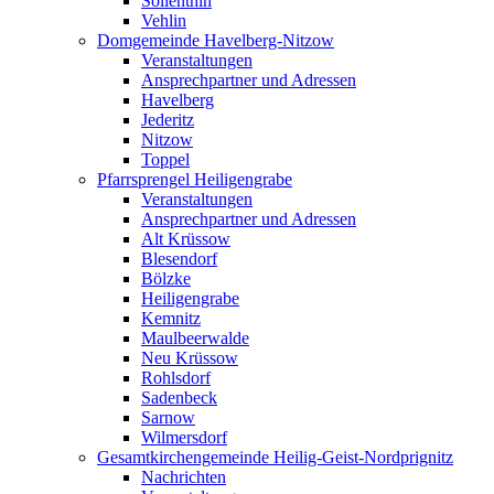
Söllenthin
Vehlin
Domgemeinde Havelberg-Nitzow
Veranstaltungen
Ansprechpartner und Adressen
Havelberg
Jederitz
Nitzow
Toppel
Pfarrsprengel Heiligengrabe
Veranstaltungen
Ansprechpartner und Adressen
Alt Krüssow
Blesendorf
Bölzke
Heiligengrabe
Kemnitz
Maulbeerwalde
Neu Krüssow
Rohlsdorf
Sadenbeck
Sarnow
Wilmersdorf
Gesamtkirchengemeinde Heilig-Geist-Nordprignitz
Nachrichten