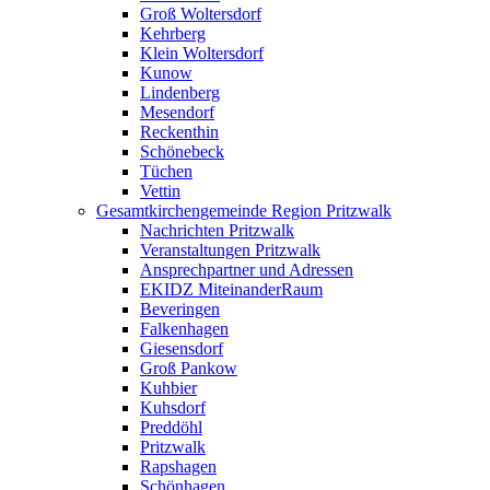
Groß Woltersdorf
Kehrberg
Klein Woltersdorf
Kunow
Lindenberg
Mesendorf
Reckenthin
Schönebeck
Tüchen
Vettin
Gesamtkirchengemeinde Region Pritzwalk
Nachrichten Pritzwalk
Veranstaltungen Pritzwalk
Ansprechpartner und Adressen
EKIDZ MiteinanderRaum
Beveringen
Falkenhagen
Giesensdorf
Groß Pankow
Kuhbier
Kuhsdorf
Preddöhl
Pritzwalk
Rapshagen
Schönhagen