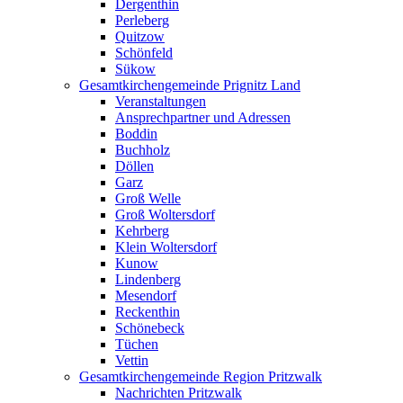
Dergenthin
Perleberg
Quitzow
Schönfeld
Sükow
Gesamtkirchengemeinde Prignitz Land
Veranstaltungen
Ansprechpartner und Adressen
Boddin
Buchholz
Döllen
Garz
Groß Welle
Groß Woltersdorf
Kehrberg
Klein Woltersdorf
Kunow
Lindenberg
Mesendorf
Reckenthin
Schönebeck
Tüchen
Vettin
Gesamtkirchengemeinde Region Pritzwalk
Nachrichten Pritzwalk