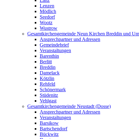
Lanz
Lenzen
Mödlich
Seedorf
Wootz
Wustrow
Gesamtkirchengemeinde Neun Kirchen Breddin und Um
Ansprechpartner und Adressen
Gemeindebrief
Veranstaltungen
Barenthin
Berlitt
Breddin
Damelack
Kötzlin
Rehfeld
Schönermark
Stüdenitz
Vehlgast
Gesamtkirchengemeinde Neustadt (Dosse)
Ansprechpartner und Adressen
Veranstaltungen
Barsikow
Bartschendorf
Bückwitz