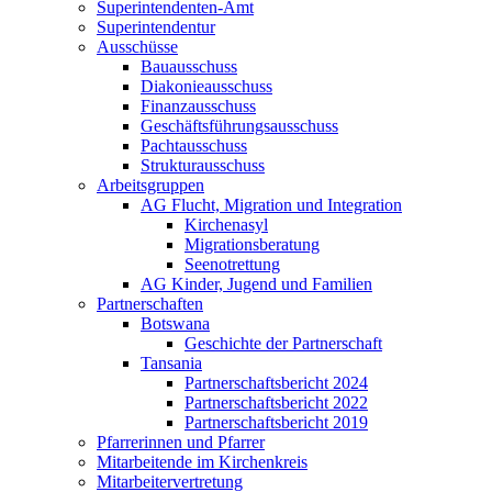
Superintendenten-Amt
Superintendentur
Ausschüsse
Bauausschuss
Diakonieausschuss
Finanzausschuss
Geschäftsführungsausschuss
Pachtausschuss
Strukturausschuss
Arbeitsgruppen
AG Flucht, Migration und Integration
Kirchenasyl
Migrationsberatung
Seenotrettung
AG Kinder, Jugend und Familien
Partnerschaften
Botswana
Geschichte der Partnerschaft
Tansania
Partnerschaftsbericht 2024
Partnerschaftsbericht 2022
Partnerschaftsbericht 2019
Pfarrerinnen und Pfarrer
Mitarbeitende im Kirchenkreis
Mitarbeitervertretung