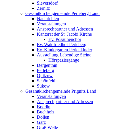
Sieversdorf
Zernitz
Gesamtkirchengemeinde Perleberg-Land
Nachrichten
Veranstaltungen
Ansprechpartner und Adressen
Kantorat der St. Jacobi Kirche
Ev. Posaunenchor
Ev. Waldfriedhof Perleberg
Ev. Kindergarten Perlenkinder
Ausstellung Lebendige Steine
Hörspaziergänge
Dergenthin
Perleberg
Quitzow
Schönfeld
Sükow
Gesamtkirchengemeinde Prignitz Land
Veranstaltungen
Ansprechpartner und Adressen
Boddin
Buchholz
Döllen
Garz
Groß Welle