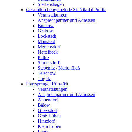
Steffenshagen
Gesamtkirchengemeinde St. Nikolai Putlitz
Veranstaltungen
Ansprechpartner und Adressen
Buckow
Grabow
Lockstädt
Mansfeld
Mertensdorf
Nettelbeck
Putlitz
Silmersdorf
Stepenitz / Marienfließ
Telschow
Triglitz
Pfarrsprengel Rühstädt
Veranstaltungen
Ansprechpartner und Adressen
Abbendorf
Bälow
Gnevsdorf
Groß Lüben
Hinzdorf
Klein Lüben
Legde