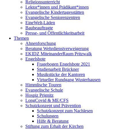
Religionsunterricht
Lektor*innen und Prädikant*innen
Evangelische Kindertagesstätten
Evangelische Seniorenzentren
EineWelt-Läden
Baubeauftragte
Presse- und Öffentlichkeitsarbeit
Themen
Ahnenforschung
Beratung Wehrdienstverweigerung
EKIDZ MiteinanderRaum Pritzwalk
Engelsbote
Fragebogen Engelsbote 2021
Studienarbeit Brückner
Musikstücke der Kantoren
Virtueller Rundgang Wusterhausen
Himmlische Touren
Evangelische Schule
Hospiz Prignitz
LongCovid & ME/CFS
Schutzkonzept und Prävention
Schutzkonzept zum Nachlesen
Schulungen
Hilfe & Beratung
Stiftung zum Erhalt der Kirchen