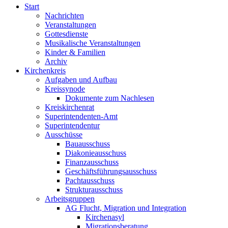
Start
Nachrichten
Veranstaltungen
Gottesdienste
Musikalische Veranstaltungen
Kinder & Familien
Archiv
Kirchenkreis
Aufgaben und Aufbau
Kreissynode
Dokumente zum Nachlesen
Kreiskirchenrat
Superintendenten-Amt
Superintendentur
Ausschüsse
Bauausschuss
Diakonieausschuss
Finanzausschuss
Geschäftsführungsausschuss
Pachtausschuss
Strukturausschuss
Arbeitsgruppen
AG Flucht, Migration und Integration
Kirchenasyl
Migrationsberatung