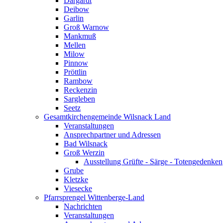
Dargardt
Deibow
Garlin
Groß Warnow
Mankmuß
Mellen
Milow
Pinnow
Pröttlin
Rambow
Reckenzin
Sargleben
Seetz
Gesamtkirchengemeinde Wilsnack Land
Veranstaltungen
Ansprechpartner und Adressen
Bad Wilsnack
Groß Werzin
Ausstellung Grüfte - Särge - Totengedenken
Grube
Kletzke
Viesecke
Pfarrsprengel Wittenberge-Land
Nachrichten
Veranstaltungen