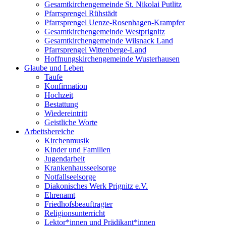
Gesamtkirchengemeinde St. Nikolai Putlitz
Pfarrsprengel Rühstädt
Pfarrsprengel Uenze-Rosenhagen-Krampfer
Gesamtkirchengemeinde Westprignitz
Gesamtkirchengemeinde Wilsnack Land
Pfarrsprengel Wittenberge-Land
Hoffnungskirchengemeinde Wusterhausen
Glaube und Leben
Taufe
Konfirmation
Hochzeit
Bestattung
Wiedereintritt
Geistliche Worte
Arbeitsbereiche
Kirchenmusik
Kinder und Familien
Jugendarbeit
Krankenhausseelsorge
Notfallseelsorge
Diakonisches Werk Prignitz e.V.
Ehrenamt
Friedhofsbeauftragter
Religionsunterricht
Lektor*innen und Prädikant*innen