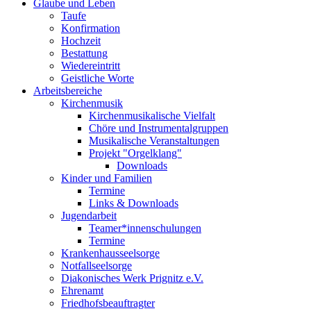
Glaube und Leben
Taufe
Konfirmation
Hochzeit
Bestattung
Wiedereintritt
Geistliche Worte
Arbeitsbereiche
Kirchenmusik
Kirchenmusikalische Vielfalt
Chöre und Instrumentalgruppen
Musikalische Veranstaltungen
Projekt "Orgelklang"
Downloads
Kinder und Familien
Termine
Links & Downloads
Jugendarbeit
Teamer*innenschulungen
Termine
Krankenhausseelsorge
Notfallseelsorge
Diakonisches Werk Prignitz e.V.
Ehrenamt
Friedhofsbeauftragter