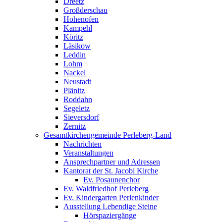
Dreetz
Großderschau
Hohenofen
Kampehl
Köritz
Läsikow
Leddin
Lohm
Nackel
Neustadt
Plänitz
Roddahn
Segeletz
Sieversdorf
Zernitz
Gesamtkirchengemeinde Perleberg-Land
Nachrichten
Veranstaltungen
Ansprechpartner und Adressen
Kantorat der St. Jacobi Kirche
Ev. Posaunenchor
Ev. Waldfriedhof Perleberg
Ev. Kindergarten Perlenkinder
Ausstellung Lebendige Steine
Hörspaziergänge