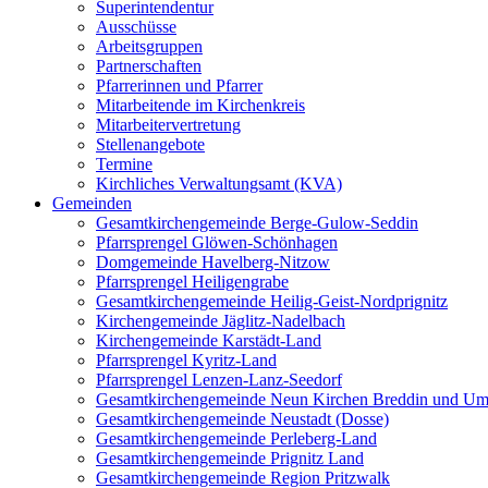
Superintendentur
Ausschüsse
Arbeitsgruppen
Partnerschaften
Pfarrerinnen und Pfarrer
Mitarbeitende im Kirchenkreis
Mitarbeitervertretung
Stellenangebote
Termine
Kirchliches Verwaltungsamt (KVA)
Gemeinden
Gesamtkirchengemeinde Berge-Gulow-Seddin
Pfarrsprengel Glöwen-Schönhagen
Domgemeinde Havelberg-Nitzow
Pfarrsprengel Heiligengrabe
Gesamtkirchengemeinde Heilig-Geist-Nordprignitz
Kirchengemeinde Jäglitz-Nadelbach
Kirchengemeinde Karstädt-Land
Pfarrsprengel Kyritz-Land
Pfarrsprengel Lenzen-Lanz-Seedorf
Gesamtkirchengemeinde Neun Kirchen Breddin und Um
Gesamtkirchengemeinde Neustadt (Dosse)
Gesamtkirchengemeinde Perleberg-Land
Gesamtkirchengemeinde Prignitz Land
Gesamtkirchengemeinde Region Pritzwalk