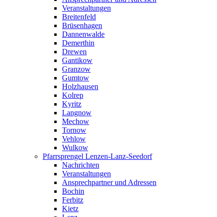
Veranstaltungen
Breitenfeld
Brüsenhagen
Dannenwalde
Demerthin
Drewen
Gantikow
Granzow
Gumtow
Holzhausen
Kolrep
Kyritz
Langnow
Mechow
Tornow
Vehlow
Wulkow
Pfarrsprengel Lenzen-Lanz-Seedorf
Nachrichten
Veranstaltungen
Ansprechpartner und Adressen
Bochin
Ferbitz
Kietz