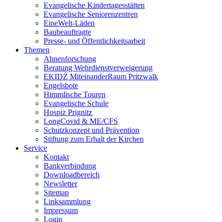
Evangelische Kindertagesstätten
Evangelische Seniorenzentren
EineWelt-Läden
Baubeauftragte
Presse- und Öffentlichkeitsarbeit
Themen
Ahnenforschung
Beratung Wehrdienstverweigerung
EKIDZ MiteinanderRaum Pritzwalk
Engelsbote
Himmlische Touren
Evangelische Schule
Hospiz Prignitz
LongCovid & ME/CFS
Schutzkonzept und Prävention
Stiftung zum Erhalt der Kirchen
Service
Kontakt
Bankverbindung
Downloadbereich
Newsletter
Sitemap
Linksammlung
Impressum
Login