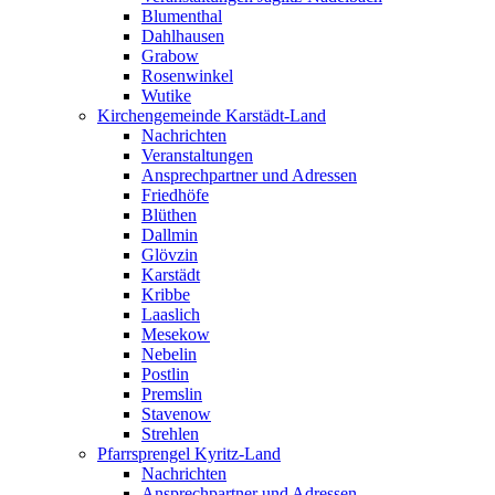
Blumenthal
Dahlhausen
Grabow
Rosenwinkel
Wutike
Kirchengemeinde Karstädt-Land
Nachrichten
Veranstaltungen
Ansprechpartner und Adressen
Friedhöfe
Blüthen
Dallmin
Glövzin
Karstädt
Kribbe
Laaslich
Mesekow
Nebelin
Postlin
Premslin
Stavenow
Strehlen
Pfarrsprengel Kyritz-Land
Nachrichten
Ansprechpartner und Adressen