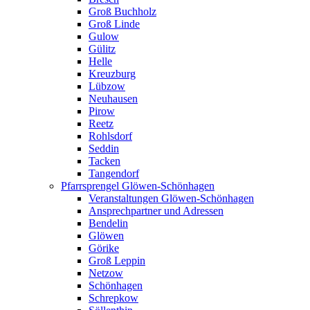
Groß Buchholz
Groß Linde
Gulow
Gülitz
Helle
Kreuzburg
Lübzow
Neuhausen
Pirow
Reetz
Rohlsdorf
Seddin
Tacken
Tangendorf
Pfarrsprengel Glöwen-Schönhagen
Veranstaltungen Glöwen-Schönhagen
Ansprechpartner und Adressen
Bendelin
Glöwen
Görike
Groß Leppin
Netzow
Schönhagen
Schrepkow