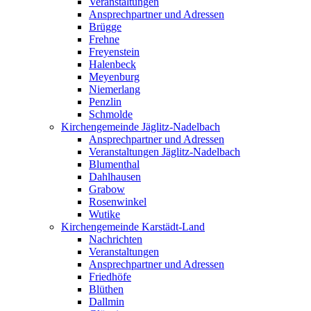
Veranstaltungen
Ansprechpartner und Adressen
Brügge
Frehne
Freyenstein
Halenbeck
Meyenburg
Niemerlang
Penzlin
Schmolde
Kirchengemeinde Jäglitz-Nadelbach
Ansprechpartner und Adressen
Veranstaltungen Jäglitz-Nadelbach
Blumenthal
Dahlhausen
Grabow
Rosenwinkel
Wutike
Kirchengemeinde Karstädt-Land
Nachrichten
Veranstaltungen
Ansprechpartner und Adressen
Friedhöfe
Blüthen
Dallmin