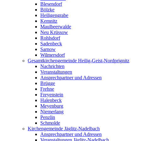
Blesendorf
Bölzke
Heiligengrabe
Kemnitz
Maulbeerwalde
Neu Krüssow
Rohlsdorf
Sadenbeck
Sarnow
Wilmersdorf
Gesamtkirchengemeinde Heilig-Geist-Nordprignitz
Nachrichten
Veranstaltungen
Ansprechpartner und Adressen
Brügge
Frehne
Freyenstein
Halenbeck
Meyenburg
Niemerlang
Penzlin
Schmolde
Kirchengemeinde Jäglitz-Nadelbach
Ansprechpartner und Adressen
Veranstaltungen Jäglitz-Nadelbach