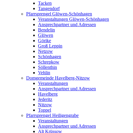
Tacken
Tangendorf
Pfarrsprengel Glöwen-Schönhagen
Veranstaltungen Glöwen-Schönhagen
Ansprechpartner und Adressen
Bendelin
Glöwen
Görike
Groß Leppin
Netzow
Schönhagen
Schrepkow
Söllenthin
Vehlin
Domgemeinde Havelberg-Nitzow
Veranstaltungen
Ansprechpartner und Adressen
Havelberg
Jederitz
Nitzow
Toppel
Pfarrsprengel Heiligengrabe
Veranstaltungen
Ansprechpartner und Adressen
Alt Krüssow