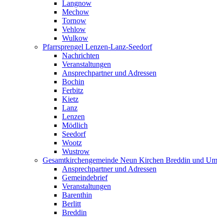
Langnow
Mechow
Tornow
Vehlow
Wulkow
Pfarrsprengel Lenzen-Lanz-Seedorf
Nachrichten
Veranstaltungen
Ansprechpartner und Adressen
Bochin
Ferbitz
Kietz
Lanz
Lenzen
Mödlich
Seedorf
Wootz
Wustrow
Gesamtkirchengemeinde Neun Kirchen Breddin und Um
Ansprechpartner und Adressen
Gemeindebrief
Veranstaltungen
Barenthin
Berlitt
Breddin