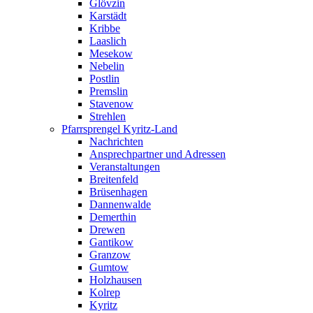
Glövzin
Karstädt
Kribbe
Laaslich
Mesekow
Nebelin
Postlin
Premslin
Stavenow
Strehlen
Pfarrsprengel Kyritz-Land
Nachrichten
Ansprechpartner und Adressen
Veranstaltungen
Breitenfeld
Brüsenhagen
Dannenwalde
Demerthin
Drewen
Gantikow
Granzow
Gumtow
Holzhausen
Kolrep
Kyritz