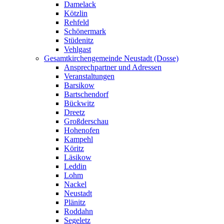
Damelack
Kötzlin
Rehfeld
Schönermark
Stüdenitz
Vehlgast
Gesamtkirchengemeinde Neustadt (Dosse)
Ansprechpartner und Adressen
Veranstaltungen
Barsikow
Bartschendorf
Bückwitz
Dreetz
Großderschau
Hohenofen
Kampehl
Köritz
Läsikow
Leddin
Lohm
Nackel
Neustadt
Plänitz
Roddahn
Segeletz