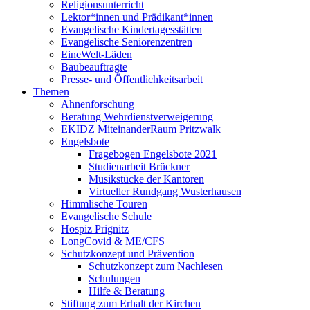
Religionsunterricht
Lektor*innen und Prädikant*innen
Evangelische Kindertagesstätten
Evangelische Seniorenzentren
EineWelt-Läden
Baubeauftragte
Presse- und Öffentlichkeitsarbeit
Themen
Ahnenforschung
Beratung Wehrdienstverweigerung
EKIDZ MiteinanderRaum Pritzwalk
Engelsbote
Fragebogen Engelsbote 2021
Studienarbeit Brückner
Musikstücke der Kantoren
Virtueller Rundgang Wusterhausen
Himmlische Touren
Evangelische Schule
Hospiz Prignitz
LongCovid & ME/CFS
Schutzkonzept und Prävention
Schutzkonzept zum Nachlesen
Schulungen
Hilfe & Beratung
Stiftung zum Erhalt der Kirchen