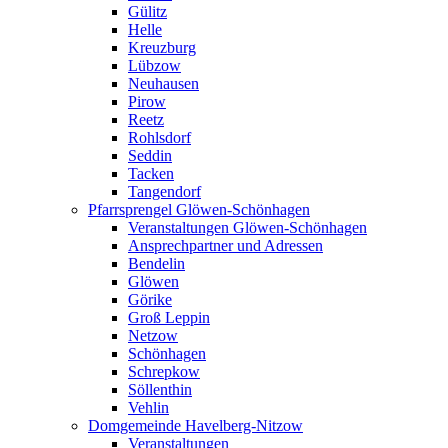
Gülitz
Helle
Kreuzburg
Lübzow
Neuhausen
Pirow
Reetz
Rohlsdorf
Seddin
Tacken
Tangendorf
Pfarrsprengel Glöwen-Schönhagen
Veranstaltungen Glöwen-Schönhagen
Ansprechpartner und Adressen
Bendelin
Glöwen
Görike
Groß Leppin
Netzow
Schönhagen
Schrepkow
Söllenthin
Vehlin
Domgemeinde Havelberg-Nitzow
Veranstaltungen