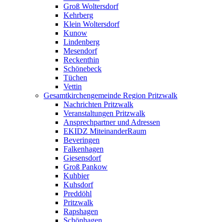
Groß Woltersdorf
Kehrberg
Klein Woltersdorf
Kunow
Lindenberg
Mesendorf
Reckenthin
Schönebeck
Tüchen
Vettin
Gesamtkirchengemeinde Region Pritzwalk
Nachrichten Pritzwalk
Veranstaltungen Pritzwalk
Ansprechpartner und Adressen
EKIDZ MiteinanderRaum
Beveringen
Falkenhagen
Giesensdorf
Groß Pankow
Kuhbier
Kuhsdorf
Preddöhl
Pritzwalk
Rapshagen
Schönhagen