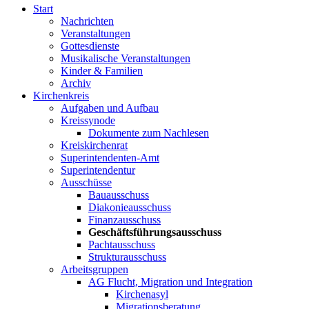
Start
Nachrichten
Veranstaltungen
Gottesdienste
Musikalische Veranstaltungen
Kinder & Familien
Archiv
Kirchenkreis
Aufgaben und Aufbau
Kreissynode
Dokumente zum Nachlesen
Kreiskirchenrat
Superintendenten-Amt
Superintendentur
Ausschüsse
Bauausschuss
Diakonieausschuss
Finanzausschuss
Geschäftsführungsausschuss
Pachtausschuss
Strukturausschuss
Arbeitsgruppen
AG Flucht, Migration und Integration
Kirchenasyl
Migrationsberatung