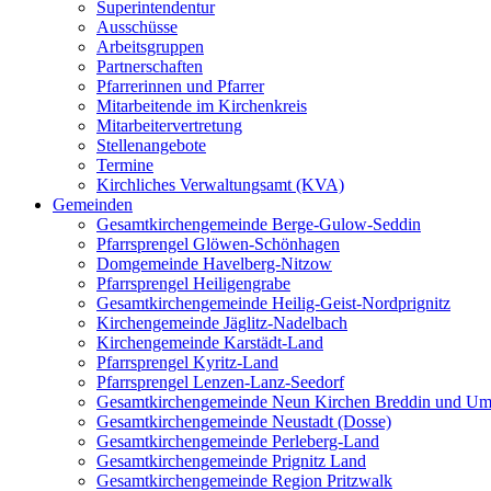
Superintendentur
Ausschüsse
Arbeitsgruppen
Partnerschaften
Pfarrerinnen und Pfarrer
Mitarbeitende im Kirchenkreis
Mitarbeitervertretung
Stellenangebote
Termine
Kirchliches Verwaltungsamt (KVA)
Gemeinden
Gesamtkirchengemeinde Berge-Gulow-Seddin
Pfarrsprengel Glöwen-Schönhagen
Domgemeinde Havelberg-Nitzow
Pfarrsprengel Heiligengrabe
Gesamtkirchengemeinde Heilig-Geist-Nordprignitz
Kirchengemeinde Jäglitz-Nadelbach
Kirchengemeinde Karstädt-Land
Pfarrsprengel Kyritz-Land
Pfarrsprengel Lenzen-Lanz-Seedorf
Gesamtkirchengemeinde Neun Kirchen Breddin und Um
Gesamtkirchengemeinde Neustadt (Dosse)
Gesamtkirchengemeinde Perleberg-Land
Gesamtkirchengemeinde Prignitz Land
Gesamtkirchengemeinde Region Pritzwalk