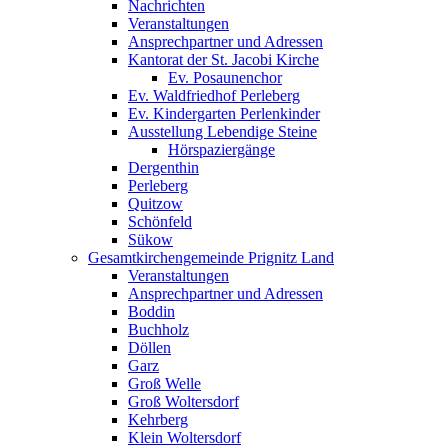
Nachrichten
Veranstaltungen
Ansprechpartner und Adressen
Kantorat der St. Jacobi Kirche
Ev. Posaunenchor
Ev. Waldfriedhof Perleberg
Ev. Kindergarten Perlenkinder
Ausstellung Lebendige Steine
Hörspaziergänge
Dergenthin
Perleberg
Quitzow
Schönfeld
Sükow
Gesamtkirchengemeinde Prignitz Land
Veranstaltungen
Ansprechpartner und Adressen
Boddin
Buchholz
Döllen
Garz
Groß Welle
Groß Woltersdorf
Kehrberg
Klein Woltersdorf