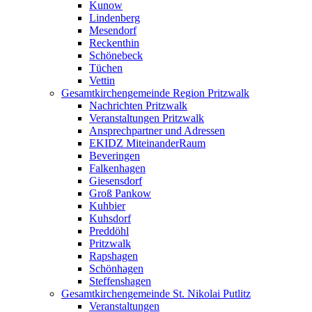
Kunow
Lindenberg
Mesendorf
Reckenthin
Schönebeck
Tüchen
Vettin
Gesamtkirchengemeinde Region Pritzwalk
Nachrichten Pritzwalk
Veranstaltungen Pritzwalk
Ansprechpartner und Adressen
EKIDZ MiteinanderRaum
Beveringen
Falkenhagen
Giesensdorf
Groß Pankow
Kuhbier
Kuhsdorf
Preddöhl
Pritzwalk
Rapshagen
Schönhagen
Steffenshagen
Gesamtkirchengemeinde St. Nikolai Putlitz
Veranstaltungen