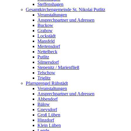
Steffenshagen
Gesamtkirchengemeinde St. Nikolai Putlitz
Veranstaltungen
Ansprechpartner und Adressen
Buckow
Grabow
Lockstädt
Mansfeld
Mertensdorf
Nettelbeck
Putlitz
Silmersdorf
Stepenitz / Marienfließ
Telschow
Triglitz
Pfarrsprengel Rühstädt
Veranstaltungen
Ansprechpartner und Adressen
Abbendorf
Bälow
Gnevsdorf
Groß Lüben
Hinzdorf
Klein Lüben
Legde