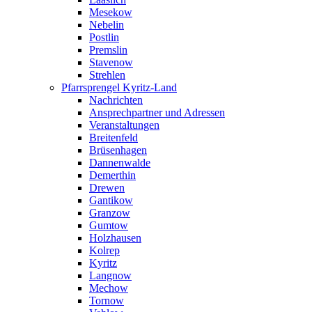
Mesekow
Nebelin
Postlin
Premslin
Stavenow
Strehlen
Pfarrsprengel Kyritz-Land
Nachrichten
Ansprechpartner und Adressen
Veranstaltungen
Breitenfeld
Brüsenhagen
Dannenwalde
Demerthin
Drewen
Gantikow
Granzow
Gumtow
Holzhausen
Kolrep
Kyritz
Langnow
Mechow
Tornow