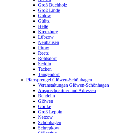
Groß Buchholz
Groß Linde
Gulow
Gülitz
Helle
Kreuzburg
Lübzow
Neuhausen
Pirow
Reetz
Rohlsdorf
Seddin
Tacken
Tangendorf
Pfarrsprengel Glöwen-Schönhagen
Veranstaltungen Glöwen-Schönhagen
Ansprechpartner und Adressen
Bendelin
Glöwen
Görike
Groß Leppin
Netzow
Schönhagen
Schrepkow