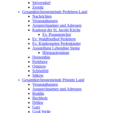
Sieversdorf
Zernitz
Gesamtkirchengemeinde Perleberg-Land
Nachrichten
Veranstaltungen
Ansprechpartner und Adressen
Kantorat der St. Jacobi Kirche
Ev. Posaunenchor
Ev. Waldfriedhof Perleberg
Ev. Kindergarten Perlenkinder
Ausstellung Lebendige Steine
Hörspaziergänge
Dergenthin
Perleberg
Quitzow
Schönfeld
Sükow
Gesamtkirchengemeinde Prignitz Land
Veranstaltungen
Ansprechpartner und Adressen
Boddin
Buchholz
Döllen
Garz
Groß Welle