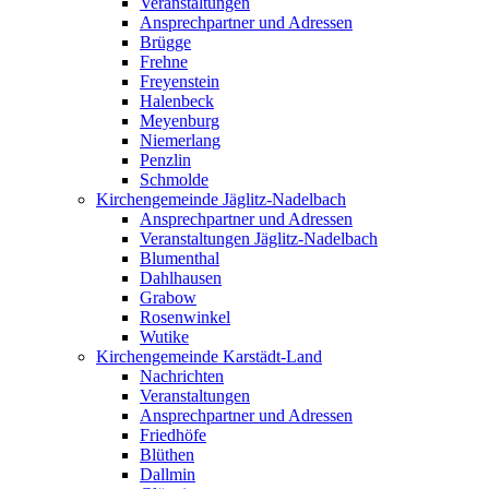
Veranstaltungen
Ansprechpartner und Adressen
Brügge
Frehne
Freyenstein
Halenbeck
Meyenburg
Niemerlang
Penzlin
Schmolde
Kirchengemeinde Jäglitz-Nadelbach
Ansprechpartner und Adressen
Veranstaltungen Jäglitz-Nadelbach
Blumenthal
Dahlhausen
Grabow
Rosenwinkel
Wutike
Kirchengemeinde Karstädt-Land
Nachrichten
Veranstaltungen
Ansprechpartner und Adressen
Friedhöfe
Blüthen
Dallmin