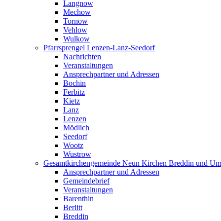
Langnow
Mechow
Tornow
Vehlow
Wulkow
Pfarrsprengel Lenzen-Lanz-Seedorf
Nachrichten
Veranstaltungen
Ansprechpartner und Adressen
Bochin
Ferbitz
Kietz
Lanz
Lenzen
Mödlich
Seedorf
Wootz
Wustrow
Gesamtkirchengemeinde Neun Kirchen Breddin und Um
Ansprechpartner und Adressen
Gemeindebrief
Veranstaltungen
Barenthin
Berlitt
Breddin