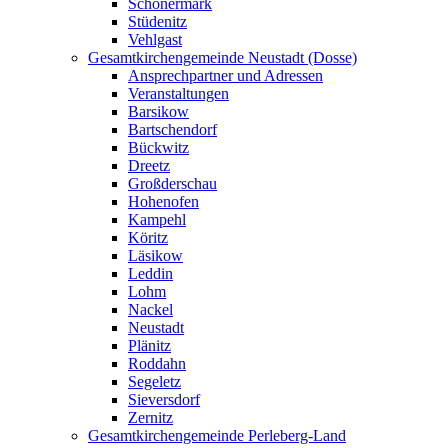
Schönermark
Stüdenitz
Vehlgast
Gesamtkirchengemeinde Neustadt (Dosse)
Ansprechpartner und Adressen
Veranstaltungen
Barsikow
Bartschendorf
Bückwitz
Dreetz
Großderschau
Hohenofen
Kampehl
Köritz
Läsikow
Leddin
Lohm
Nackel
Neustadt
Plänitz
Roddahn
Segeletz
Sieversdorf
Zernitz
Gesamtkirchengemeinde Perleberg-Land