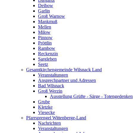
Dargardt
Deibow
Garlin
Groß Warnow
Mankmuß
Mellen
Milow
Pinnow
Pröttlin
Rambow
Reckenzin
Sargleben
Seetz
Gesamtkirchengemeinde Wilsnack Land
Veranstaltungen
Ansprechpartner und Adressen
Bad Wilsnack
Groß Werzin
Ausstellung Grüfte - Särge - Totengedenken
Grube
Kletzke
Viesecke
Pfarrsprengel Wittenberge-Land
Nachrichten
Veranstaltungen