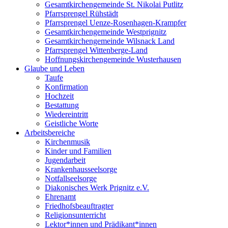
Gesamtkirchengemeinde St. Nikolai Putlitz
Pfarrsprengel Rühstädt
Pfarrsprengel Uenze-Rosenhagen-Krampfer
Gesamtkirchengemeinde Westprignitz
Gesamtkirchengemeinde Wilsnack Land
Pfarrsprengel Wittenberge-Land
Hoffnungskirchengemeinde Wusterhausen
Glaube und Leben
Taufe
Konfirmation
Hochzeit
Bestattung
Wiedereintritt
Geistliche Worte
Arbeitsbereiche
Kirchenmusik
Kinder und Familien
Jugendarbeit
Krankenhausseelsorge
Notfallseelsorge
Diakonisches Werk Prignitz e.V.
Ehrenamt
Friedhofsbeauftragter
Religionsunterricht
Lektor*innen und Prädikant*innen