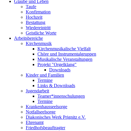
Glaube und Leben
Taufe
Konfirmation
Hochzeit
Bestattung
Wiedereintritt
Geistliche Worte
Arbeitsbereiche
Kirchenmusik
Kirchenmusikalische Vielfalt
Chöre und Instrumentalgruppen
Musikalische Veranstaltungen
Projekt "Orgelklang"
Downloads
Kinder und Familien
Termine
Links & Downloads
Jugendarbeit
Teamer*innenschulungen
Termine
Krankenhausseelsorge
Notfallseelsorge
Diakonisches Werk Prignitz e.V.
Ehrenamt
Friedhofsbeauftragter