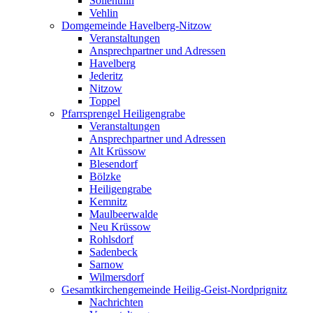
Söllenthin
Vehlin
Domgemeinde Havelberg-Nitzow
Veranstaltungen
Ansprechpartner und Adressen
Havelberg
Jederitz
Nitzow
Toppel
Pfarrsprengel Heiligengrabe
Veranstaltungen
Ansprechpartner und Adressen
Alt Krüssow
Blesendorf
Bölzke
Heiligengrabe
Kemnitz
Maulbeerwalde
Neu Krüssow
Rohlsdorf
Sadenbeck
Sarnow
Wilmersdorf
Gesamtkirchengemeinde Heilig-Geist-Nordprignitz
Nachrichten