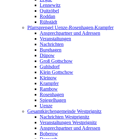
Lennewitz
Quitzöbel
Roddan
Rühstädt
Pfarrsprengel Uenze-Rosenhagen-Krampfer
Ansprechpartner und Adressen
Veranstaltungen
Nachrichten
Burghagen
Düpow
Groß Gottschow
Guhlsdorf
Klein Gottschow
Kleinow
Krampfer
Rambow
Rosenhagen
Spiegelhagen
Uenze
Gesamtkirchengemeinde Westprignitz
Nachrichten Westprignitz
Veranstaltungen Westprignitz
Ansprechpartner und Adressen
Boberow