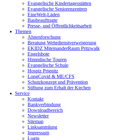
Evangelische Kindertagesstätten
Evangelische Seniorenzentren
EineWelt-Läden
Baubeauftragte
Presse- und Öffentlichkeitsarbeit
Themen
Ahnenforschung
Beratung Wehrdienstverweigerung
EKIDZ MiteinanderRaum Pritzwalk
Engelsbote
Himmlische Touren
Evangelische Schule
Hospiz Prignitz
LongCovid & ME/CFS
Schutzkonzept und Prävention
Stiftung zum Erhalt der Kirchen
Service
Kontakt
Bankverbindung
Downloadbereich
Newsletter
Sitemap
Linksammlung
Impressum
Login