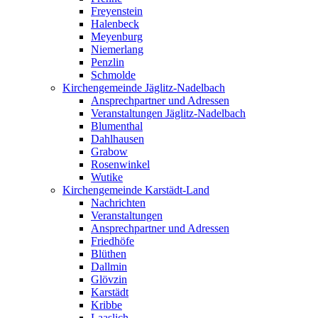
Freyenstein
Halenbeck
Meyenburg
Niemerlang
Penzlin
Schmolde
Kirchengemeinde Jäglitz-Nadelbach
Ansprechpartner und Adressen
Veranstaltungen Jäglitz-Nadelbach
Blumenthal
Dahlhausen
Grabow
Rosenwinkel
Wutike
Kirchengemeinde Karstädt-Land
Nachrichten
Veranstaltungen
Ansprechpartner und Adressen
Friedhöfe
Blüthen
Dallmin
Glövzin
Karstädt
Kribbe
Laaslich