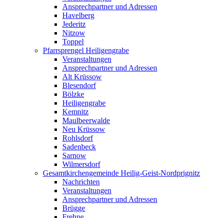
Ansprechpartner und Adressen
Havelberg
Jederitz
Nitzow
Toppel
Pfarrsprengel Heiligengrabe
Veranstaltungen
Ansprechpartner und Adressen
Alt Krüssow
Blesendorf
Bölzke
Heiligengrabe
Kemnitz
Maulbeerwalde
Neu Krüssow
Rohlsdorf
Sadenbeck
Sarnow
Wilmersdorf
Gesamtkirchengemeinde Heilig-Geist-Nordprignitz
Nachrichten
Veranstaltungen
Ansprechpartner und Adressen
Brügge
Frehne