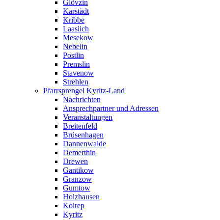
Glövzin
Karstädt
Kribbe
Laaslich
Mesekow
Nebelin
Postlin
Premslin
Stavenow
Strehlen
Pfarrsprengel Kyritz-Land
Nachrichten
Ansprechpartner und Adressen
Veranstaltungen
Breitenfeld
Brüsenhagen
Dannenwalde
Demerthin
Drewen
Gantikow
Granzow
Gumtow
Holzhausen
Kolrep
Kyritz