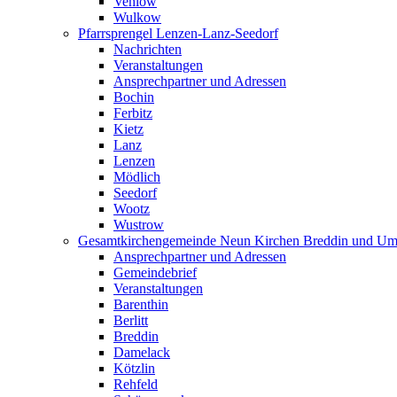
Vehlow
Wulkow
Pfarrsprengel Lenzen-Lanz-Seedorf
Nachrichten
Veranstaltungen
Ansprechpartner und Adressen
Bochin
Ferbitz
Kietz
Lanz
Lenzen
Mödlich
Seedorf
Wootz
Wustrow
Gesamtkirchengemeinde Neun Kirchen Breddin und Um
Ansprechpartner und Adressen
Gemeindebrief
Veranstaltungen
Barenthin
Berlitt
Breddin
Damelack
Kötzlin
Rehfeld