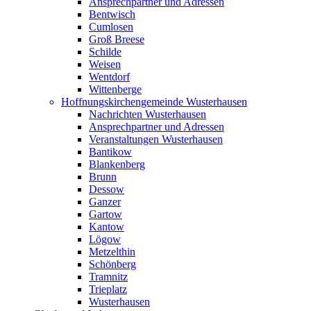
Ansprechpartner und Adressen
Bentwisch
Cumlosen
Groß Breese
Schilde
Weisen
Wentdorf
Wittenberge
Hoffnungskirchengemeinde Wusterhausen
Nachrichten Wusterhausen
Ansprechpartner und Adressen
Veranstaltungen Wusterhausen
Bantikow
Blankenberg
Brunn
Dessow
Ganzer
Gartow
Kantow
Lögow
Metzelthin
Schönberg
Tramnitz
Trieplatz
Wusterhausen