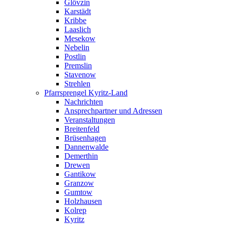
Glövzin
Karstädt
Kribbe
Laaslich
Mesekow
Nebelin
Postlin
Premslin
Stavenow
Strehlen
Pfarrsprengel Kyritz-Land
Nachrichten
Ansprechpartner und Adressen
Veranstaltungen
Breitenfeld
Brüsenhagen
Dannenwalde
Demerthin
Drewen
Gantikow
Granzow
Gumtow
Holzhausen
Kolrep
Kyritz