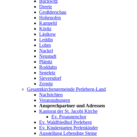
Bückwitz
Dreetz
Großderschau
Hohenofen
Kampehl
Köritz
Läsikow
Leddin
Lohm
Nackel
Neustadt
Plänitz
Roddahn
Segeletz
Sieversdorf
Zernitz
Gesamtkirchengemeinde Perleberg-Land
Nachrichten
Veranstaltungen
Ansprechpartner und Adressen
Kantorat der St. Jacobi Kirche
Ev. Posaunenchor
Ev. Waldfriedhof Perleberg
Ev. Kindergarten Perlenkinder
Ausstellung Lebendige Steine