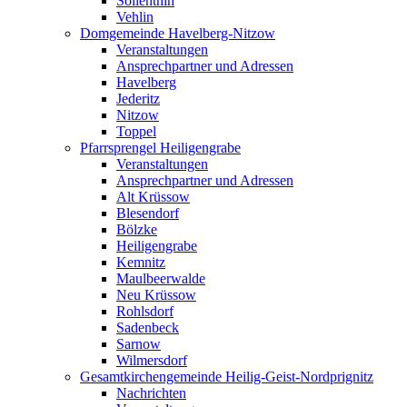
Söllenthin
Vehlin
Domgemeinde Havelberg-Nitzow
Veranstaltungen
Ansprechpartner und Adressen
Havelberg
Jederitz
Nitzow
Toppel
Pfarrsprengel Heiligengrabe
Veranstaltungen
Ansprechpartner und Adressen
Alt Krüssow
Blesendorf
Bölzke
Heiligengrabe
Kemnitz
Maulbeerwalde
Neu Krüssow
Rohlsdorf
Sadenbeck
Sarnow
Wilmersdorf
Gesamtkirchengemeinde Heilig-Geist-Nordprignitz
Nachrichten