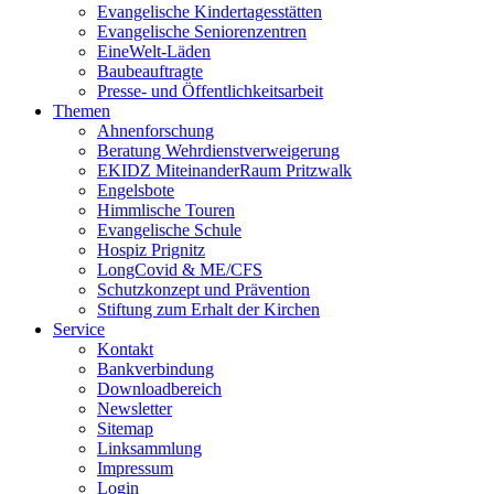
Evangelische Kindertagesstätten
Evangelische Seniorenzentren
EineWelt-Läden
Baubeauftragte
Presse- und Öffentlichkeitsarbeit
Themen
Ahnenforschung
Beratung Wehrdienstverweigerung
EKIDZ MiteinanderRaum Pritzwalk
Engelsbote
Himmlische Touren
Evangelische Schule
Hospiz Prignitz
LongCovid & ME/CFS
Schutzkonzept und Prävention
Stiftung zum Erhalt der Kirchen
Service
Kontakt
Bankverbindung
Downloadbereich
Newsletter
Sitemap
Linksammlung
Impressum
Login