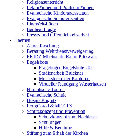
Religionsunterricht
Lektor*innen und Prädikant*innen
Evangelische Kindertagesstätten
Evangelische Seniorenzentren
EineWelt-Läden
Baubeauftragte
Presse- und Öffentlichkeitsarbeit
Themen
Ahnenforschung
Beratung Wehrdienstverweigerung
EKIDZ MiteinanderRaum Pritzwalk
Engelsbote
Fragebogen Engelsbote 2021
Studienarbeit Brückner
Musikstücke der Kantoren
Virtueller Rundgang Wusterhausen
Himmlische Touren
Evangelische Schule
Hospiz Prignitz
LongCovid & ME/CFS
Schutzkonzept und Prävention
Schutzkonzept zum Nachlesen
Schulungen
Hilfe & Beratung
Stiftung zum Erhalt der Kirchen