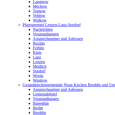
Langnow
Mechow
Tornow
Vehlow
Wulkow
Pfarrsprengel Lenzen-Lanz-Seedorf
Nachrichten
Veranstaltungen
Ansprechpartner und Adressen
Bochin
Ferbitz
Kietz
Lanz
Lenzen
Mödlich
Seedorf
Wootz
Wustrow
Gesamtkirchengemeinde Neun Kirchen Breddin und Um
Ansprechpartner und Adressen
Gemeindebrief
Veranstaltungen
Barenthin
Berlitt
Breddin