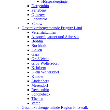
Hörspaziergänge
Dergenthin
Perleberg
Quitzow
Schönfeld
Sükow
Gesamtkirchengemeinde Prignitz Land
Veranstaltungen
Ansprechpartner und Adressen
Boddin
Buchholz
Döllen
Garz
Groß Welle
Groß Woltersdorf
Kehrberg
Klein Woltersdorf
Kunow
Lindenberg
Mesendorf
Reckenthin
Schönebeck
Tüchen
Vettin
Gesamtkirchengemeinde Region Pritzwalk