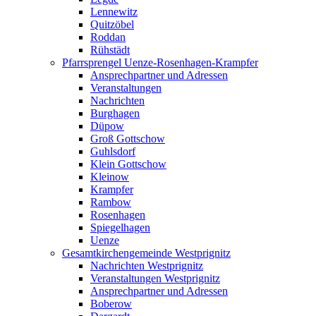
Lennewitz
Quitzöbel
Roddan
Rühstädt
Pfarrsprengel Uenze-Rosenhagen-Krampfer
Ansprechpartner und Adressen
Veranstaltungen
Nachrichten
Burghagen
Düpow
Groß Gottschow
Guhlsdorf
Klein Gottschow
Kleinow
Krampfer
Rambow
Rosenhagen
Spiegelhagen
Uenze
Gesamtkirchengemeinde Westprignitz
Nachrichten Westprignitz
Veranstaltungen Westprignitz
Ansprechpartner und Adressen
Boberow