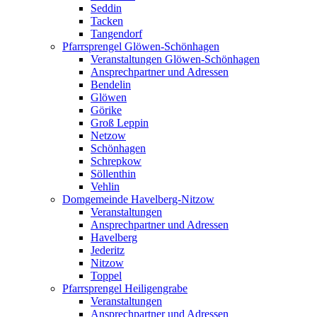
Seddin
Tacken
Tangendorf
Pfarrsprengel Glöwen-Schönhagen
Veranstaltungen Glöwen-Schönhagen
Ansprechpartner und Adressen
Bendelin
Glöwen
Görike
Groß Leppin
Netzow
Schönhagen
Schrepkow
Söllenthin
Vehlin
Domgemeinde Havelberg-Nitzow
Veranstaltungen
Ansprechpartner und Adressen
Havelberg
Jederitz
Nitzow
Toppel
Pfarrsprengel Heiligengrabe
Veranstaltungen
Ansprechpartner und Adressen