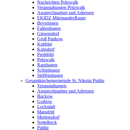
Nachrichten Pritzwalk
Veranstaltungen Pritzwalk
Ansprechpartner und Adressen
EKIDZ MiteinanderRaum
Beveringen
Falkenhagen
Giesensdorf
Groß Pankow
Kuhbier
Kuhsdorf
Preddöhl
Pritzwalk
Rapshagen
Schönhagen
Steffenshagen
Gesamtkirchengemeinde St. Nikolai Putlitz
Veranstaltungen
Ansprechpartner und Adressen
Buckow
Grabow
Lockstädt
Mansfeld
Mertensdorf
Nettelbeck
Putlitz