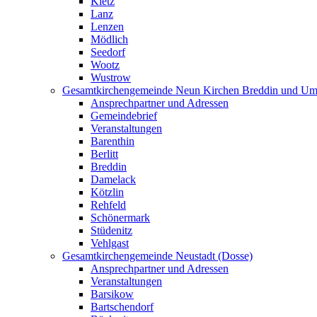
Kietz
Lanz
Lenzen
Mödlich
Seedorf
Wootz
Wustrow
Gesamtkirchengemeinde Neun Kirchen Breddin und Um
Ansprechpartner und Adressen
Gemeindebrief
Veranstaltungen
Barenthin
Berlitt
Breddin
Damelack
Kötzlin
Rehfeld
Schönermark
Stüdenitz
Vehlgast
Gesamtkirchengemeinde Neustadt (Dosse)
Ansprechpartner und Adressen
Veranstaltungen
Barsikow
Bartschendorf