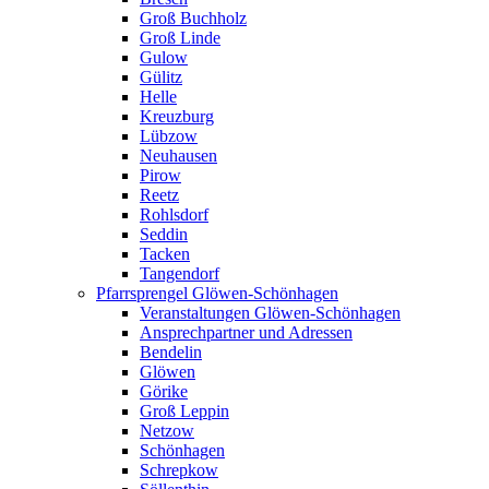
Groß Buchholz
Groß Linde
Gulow
Gülitz
Helle
Kreuzburg
Lübzow
Neuhausen
Pirow
Reetz
Rohlsdorf
Seddin
Tacken
Tangendorf
Pfarrsprengel Glöwen-Schönhagen
Veranstaltungen Glöwen-Schönhagen
Ansprechpartner und Adressen
Bendelin
Glöwen
Görike
Groß Leppin
Netzow
Schönhagen
Schrepkow