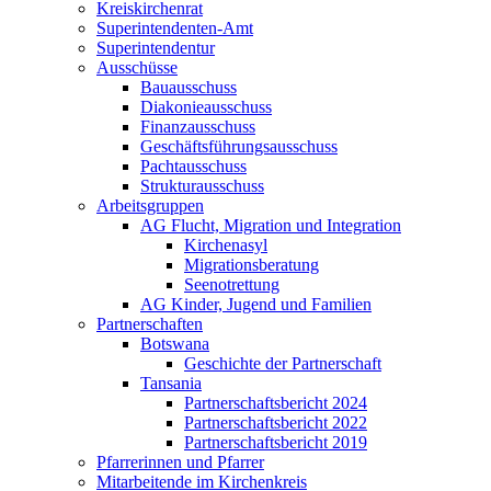
Kreiskirchenrat
Superintendenten-Amt
Superintendentur
Ausschüsse
Bauausschuss
Diakonieausschuss
Finanzausschuss
Geschäftsführungsausschuss
Pachtausschuss
Strukturausschuss
Arbeitsgruppen
AG Flucht, Migration und Integration
Kirchenasyl
Migrationsberatung
Seenotrettung
AG Kinder, Jugend und Familien
Partnerschaften
Botswana
Geschichte der Partnerschaft
Tansania
Partnerschaftsbericht 2024
Partnerschaftsbericht 2022
Partnerschaftsbericht 2019
Pfarrerinnen und Pfarrer
Mitarbeitende im Kirchenkreis