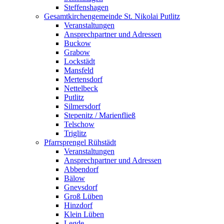
Steffenshagen
Gesamtkirchengemeinde St. Nikolai Putlitz
Veranstaltungen
Ansprechpartner und Adressen
Buckow
Grabow
Lockstädt
Mansfeld
Mertensdorf
Nettelbeck
Putlitz
Silmersdorf
Stepenitz / Marienfließ
Telschow
Triglitz
Pfarrsprengel Rühstädt
Veranstaltungen
Ansprechpartner und Adressen
Abbendorf
Bälow
Gnevsdorf
Groß Lüben
Hinzdorf
Klein Lüben
Legde