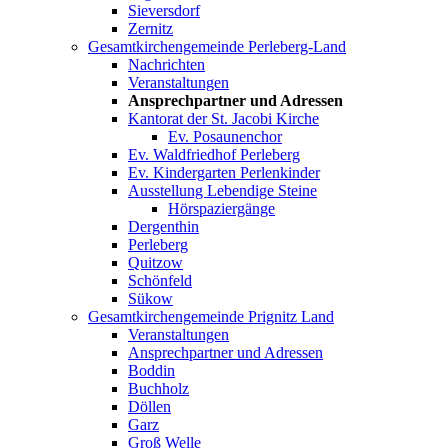
Sieversdorf
Zernitz
Gesamtkirchengemeinde Perleberg-Land
Nachrichten
Veranstaltungen
Ansprechpartner und Adressen
Kantorat der St. Jacobi Kirche
Ev. Posaunenchor
Ev. Waldfriedhof Perleberg
Ev. Kindergarten Perlenkinder
Ausstellung Lebendige Steine
Hörspaziergänge
Dergenthin
Perleberg
Quitzow
Schönfeld
Sükow
Gesamtkirchengemeinde Prignitz Land
Veranstaltungen
Ansprechpartner und Adressen
Boddin
Buchholz
Döllen
Garz
Groß Welle