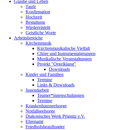
Glaube und Leben
Taufe
Konfirmation
Hochzeit
Bestattung
Wiedereintritt
Geistliche Worte
Arbeitsbereiche
Kirchenmusik
Kirchenmusikalische Vielfalt
Chöre und Instrumentalgruppen
Musikalische Veranstaltungen
Projekt "Orgelklang"
Downloads
Kinder und Familien
Termine
Links & Downloads
Jugendarbeit
Teamer*innenschulungen
Termine
Krankenhausseelsorge
Notfallseelsorge
Diakonisches Werk Prignitz e.V.
Ehrenamt
Friedhofsbeauftragter