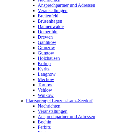
Ansprechpartner und Adressen
Veranstaltungen
Breitenfeld
Brüsenhagen
Dannenwalde
Demerthin
Drewen
Gantikow
Granzow
Gumtow
Holzhausen
Kolrep
Kyritz
Langnow
Mechow
Tornow
Vehlow
Wulkow
Pfarrsprengel Lenzen-Lanz-Seedorf
Nachrichten
Veranstaltungen
Ansprechpartner und Adressen
Bochin
Ferbitz