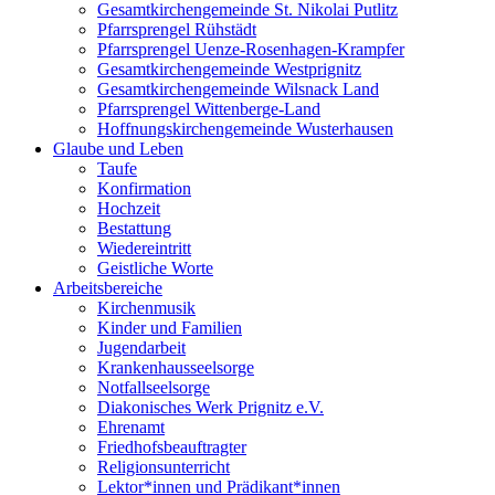
Gesamtkirchengemeinde St. Nikolai Putlitz
Pfarrsprengel Rühstädt
Pfarrsprengel Uenze-Rosenhagen-Krampfer
Gesamtkirchengemeinde Westprignitz
Gesamtkirchengemeinde Wilsnack Land
Pfarrsprengel Wittenberge-Land
Hoffnungskirchengemeinde Wusterhausen
Glaube und Leben
Taufe
Konfirmation
Hochzeit
Bestattung
Wiedereintritt
Geistliche Worte
Arbeitsbereiche
Kirchenmusik
Kinder und Familien
Jugendarbeit
Krankenhausseelsorge
Notfallseelsorge
Diakonisches Werk Prignitz e.V.
Ehrenamt
Friedhofsbeauftragter
Religionsunterricht
Lektor*innen und Prädikant*innen