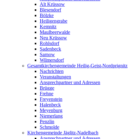
Alt Krüssow
Blesendorf
Bölzke
Heiligengrabe
Kemnitz
Maulbeerwalde
Neu Krüssow
Rohlsdorf
Sadenbeck
Sarnow
Wilmersdorf
Gesamtkirchengemeinde Heilig-Geist-Nordprignitz
Nachrichten
Veranstaltungen
Ansprechpartner und Adressen
Brügge
Frehne
Freyenstein
Halenbeck
Meyenburg
Niemerlang
Penzlin
Schmolde
Kirchengemeinde Jäglitz-Nadelbach
Ansprechpartner und Adressen