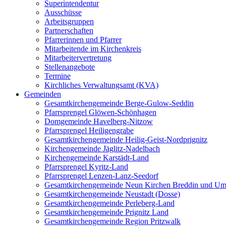
Superintendentur
Ausschüsse
Arbeitsgruppen
Partnerschaften
Pfarrerinnen und Pfarrer
Mitarbeitende im Kirchenkreis
Mitarbeitervertretung
Stellenangebote
Termine
Kirchliches Verwaltungsamt (KVA)
Gemeinden
Gesamtkirchengemeinde Berge-Gulow-Seddin
Pfarrsprengel Glöwen-Schönhagen
Domgemeinde Havelberg-Nitzow
Pfarrsprengel Heiligengrabe
Gesamtkirchengemeinde Heilig-Geist-Nordprignitz
Kirchengemeinde Jäglitz-Nadelbach
Kirchengemeinde Karstädt-Land
Pfarrsprengel Kyritz-Land
Pfarrsprengel Lenzen-Lanz-Seedorf
Gesamtkirchengemeinde Neun Kirchen Breddin und Um
Gesamtkirchengemeinde Neustadt (Dosse)
Gesamtkirchengemeinde Perleberg-Land
Gesamtkirchengemeinde Prignitz Land
Gesamtkirchengemeinde Region Pritzwalk