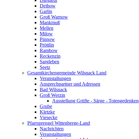
Dargardt
Deibow
Garlin
Groß Warnow
Mankmuß
Mellen
Milow
Pinnow
Pröttlin
Rambow
Reckenzin
Sargleben
Seetz
Gesamtkirchengemeinde Wilsnack Land
Veranstaltungen
Ansprechpartner und Adressen
Bad Wilsnack
Groß Werzin
Ausstellung Grüfte - Särge - Totengedenken
Grube
Kletzke
Viesecke
Pfarrsprengel Wittenberge-Land
Nachrichten
Veranstaltungen