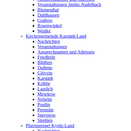
Veranstaltungen Jäglitz-Nadelbach
Blumenthal
Dahlhausen
Grabow
Rosenwinkel
Wutike
Kirchengemeinde Karstädt-Land
Nachrichten
Veranstaltungen
Ansprechpartner und Adressen
Friedhöfe
Blüthen
Dallmin
Glövzin
Karstädt
Kribbe
Laaslich
Mesekow
Nebelin
Postlin
Premslin
Stavenow
Strehlen
Pfarrsprengel Kyritz-Land
Nachrichten