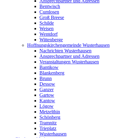
Ansprechpartner und Adressen
Bentwisch
Cumlosen
Groß Breese
Schilde
Weisen
Wentdorf
Wittenberge
Hoffnungskirchengemeinde Wusterhausen
Nachrichten Wusterhausen
Ansprechpartner und Adressen
Veranstaltungen Wusterhausen
Bantikow
Blankenberg
Brunn
Dessow
Ganzer
Gartow
Kantow
Lögow
Metzelthin
Schönberg
Tramnitz
Trieplatz
Wusterhausen