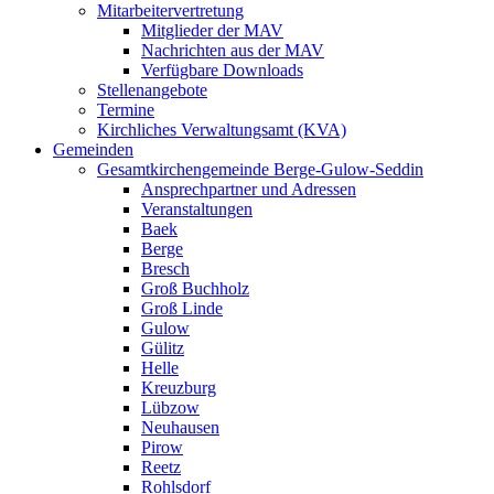
Mitarbeitervertretung
Mitglieder der MAV
Nachrichten aus der MAV
Verfügbare Downloads
Stellenangebote
Termine
Kirchliches Verwaltungsamt (KVA)
Gemeinden
Gesamtkirchengemeinde Berge-Gulow-Seddin
Ansprechpartner und Adressen
Veranstaltungen
Baek
Berge
Bresch
Groß Buchholz
Groß Linde
Gulow
Gülitz
Helle
Kreuzburg
Lübzow
Neuhausen
Pirow
Reetz
Rohlsdorf