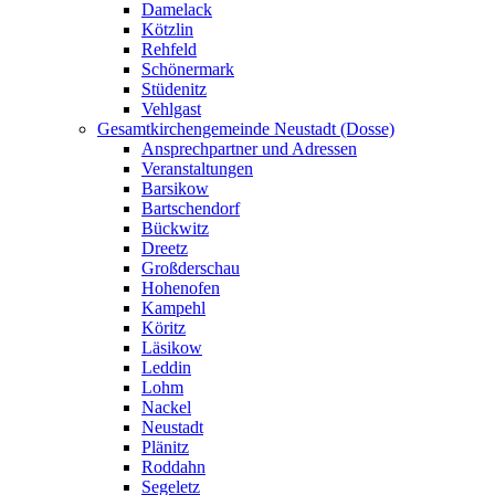
Damelack
Kötzlin
Rehfeld
Schönermark
Stüdenitz
Vehlgast
Gesamtkirchengemeinde Neustadt (Dosse)
Ansprechpartner und Adressen
Veranstaltungen
Barsikow
Bartschendorf
Bückwitz
Dreetz
Großderschau
Hohenofen
Kampehl
Köritz
Läsikow
Leddin
Lohm
Nackel
Neustadt
Plänitz
Roddahn
Segeletz