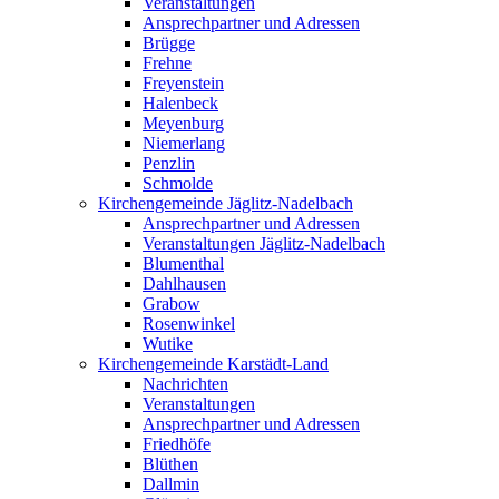
Veranstaltungen
Ansprechpartner und Adressen
Brügge
Frehne
Freyenstein
Halenbeck
Meyenburg
Niemerlang
Penzlin
Schmolde
Kirchengemeinde Jäglitz-Nadelbach
Ansprechpartner und Adressen
Veranstaltungen Jäglitz-Nadelbach
Blumenthal
Dahlhausen
Grabow
Rosenwinkel
Wutike
Kirchengemeinde Karstädt-Land
Nachrichten
Veranstaltungen
Ansprechpartner und Adressen
Friedhöfe
Blüthen
Dallmin