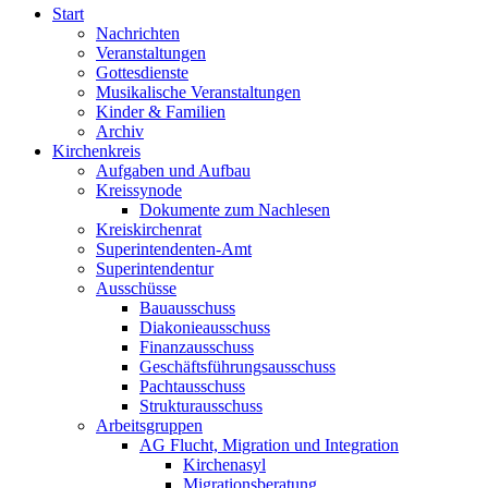
Start
Nachrichten
Veranstaltungen
Gottesdienste
Musikalische Veranstaltungen
Kinder & Familien
Archiv
Kirchenkreis
Aufgaben und Aufbau
Kreissynode
Dokumente zum Nachlesen
Kreiskirchenrat
Superintendenten-Amt
Superintendentur
Ausschüsse
Bauausschuss
Diakonieausschuss
Finanzausschuss
Geschäftsführungsausschuss
Pachtausschuss
Strukturausschuss
Arbeitsgruppen
AG Flucht, Migration und Integration
Kirchenasyl
Migrationsberatung