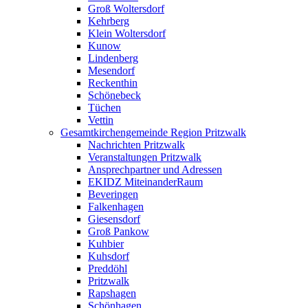
Groß Woltersdorf
Kehrberg
Klein Woltersdorf
Kunow
Lindenberg
Mesendorf
Reckenthin
Schönebeck
Tüchen
Vettin
Gesamtkirchengemeinde Region Pritzwalk
Nachrichten Pritzwalk
Veranstaltungen Pritzwalk
Ansprechpartner und Adressen
EKIDZ MiteinanderRaum
Beveringen
Falkenhagen
Giesensdorf
Groß Pankow
Kuhbier
Kuhsdorf
Preddöhl
Pritzwalk
Rapshagen
Schönhagen