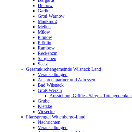
Dargardt
Deibow
Garlin
Groß Warnow
Mankmuß
Mellen
Milow
Pinnow
Pröttlin
Rambow
Reckenzin
Sargleben
Seetz
Gesamtkirchengemeinde Wilsnack Land
Veranstaltungen
Ansprechpartner und Adressen
Bad Wilsnack
Groß Werzin
Ausstellung Grüfte - Särge - Totengedenken
Grube
Kletzke
Viesecke
Pfarrsprengel Wittenberge-Land
Nachrichten
Veranstaltungen