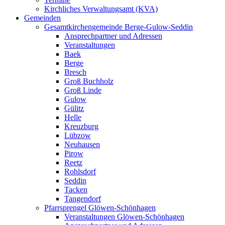
Kirchliches Verwaltungsamt (KVA)
Gemeinden
Gesamtkirchengemeinde Berge-Gulow-Seddin
Ansprechpartner und Adressen
Veranstaltungen
Baek
Berge
Bresch
Groß Buchholz
Groß Linde
Gulow
Gülitz
Helle
Kreuzburg
Lübzow
Neuhausen
Pirow
Reetz
Rohlsdorf
Seddin
Tacken
Tangendorf
Pfarrsprengel Glöwen-Schönhagen
Veranstaltungen Glöwen-Schönhagen