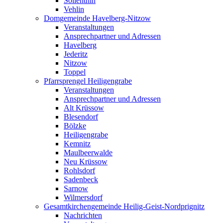
Söllenthin
Vehlin
Domgemeinde Havelberg-Nitzow
Veranstaltungen
Ansprechpartner und Adressen
Havelberg
Jederitz
Nitzow
Toppel
Pfarrsprengel Heiligengrabe
Veranstaltungen
Ansprechpartner und Adressen
Alt Krüssow
Blesendorf
Bölzke
Heiligengrabe
Kemnitz
Maulbeerwalde
Neu Krüssow
Rohlsdorf
Sadenbeck
Sarnow
Wilmersdorf
Gesamtkirchengemeinde Heilig-Geist-Nordprignitz
Nachrichten