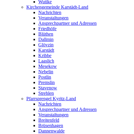
Wutike
Kirchengemeinde Karstädt-Land
Nachrichten
Veranstaltungen
Ansprechpartner und Adressen
Friedhöfe
Blüthen
Dallmin
Glövzin
Karstädt
Kribbe
Laaslich
Mesekow
Nebelin
Postlin
Premslin
Stavenow
Strehlen
Pfarrsprengel Kyritz-Land
Nachrichten
Ansprechpartner und Adressen
Veranstaltungen
Breitenfeld
Brüsenhagen
Dannenwalde