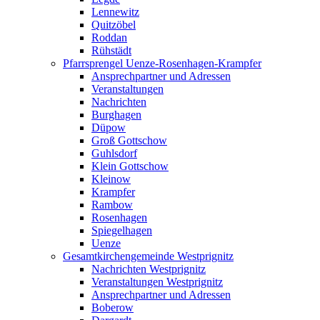
Lennewitz
Quitzöbel
Roddan
Rühstädt
Pfarrsprengel Uenze-Rosenhagen-Krampfer
Ansprechpartner und Adressen
Veranstaltungen
Nachrichten
Burghagen
Düpow
Groß Gottschow
Guhlsdorf
Klein Gottschow
Kleinow
Krampfer
Rambow
Rosenhagen
Spiegelhagen
Uenze
Gesamtkirchengemeinde Westprignitz
Nachrichten Westprignitz
Veranstaltungen Westprignitz
Ansprechpartner und Adressen
Boberow