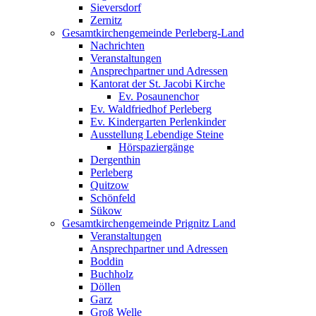
Sieversdorf
Zernitz
Gesamtkirchengemeinde Perleberg-Land
Nachrichten
Veranstaltungen
Ansprechpartner und Adressen
Kantorat der St. Jacobi Kirche
Ev. Posaunenchor
Ev. Waldfriedhof Perleberg
Ev. Kindergarten Perlenkinder
Ausstellung Lebendige Steine
Hörspaziergänge
Dergenthin
Perleberg
Quitzow
Schönfeld
Sükow
Gesamtkirchengemeinde Prignitz Land
Veranstaltungen
Ansprechpartner und Adressen
Boddin
Buchholz
Döllen
Garz
Groß Welle