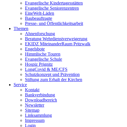
Evangelische Kindertagesstätten
Evangelische Seniorenzentren
EineWelt-Läden
Baubeauftragte
Presse- und Öffentlichkeitsarbeit
Themen
Ahnenforschung
Beratung Wehrdienstverweigerung
EKIDZ MiteinanderRaum Pritzwalk
Engelsbote
Himmlische Touren
Evangelische Schule
Hospiz Prignitz
LongCovid & ME/CFS
Schutzkonzept und Prävention
Stiftung zum Erhalt der Kirchen
Service
Kontakt
Bankverbindung
Downloadbereich
Newsletter
Sitemap
Linksammlung
Impressum
Login