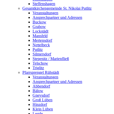
Steffenshagen
Gesamtkirchengemeinde St. Nikolai Putlitz
Veranstaltungen
Ansprechpartner und Adressen
Buckow
Grabow
Lockstädt
Mansfeld
Mertensdorf
Nettelbeck
Putlitz
Silmersdorf
Stepenitz / Marienfließ
Telschow
Triglitz
Pfarrsprengel Rühstädt
Veranstaltungen
Ansprechpartner und Adressen
Abbendorf
Bälow
Gnevsdorf
Groß Lüben
Hinzdorf
Klein Lüben
Legde