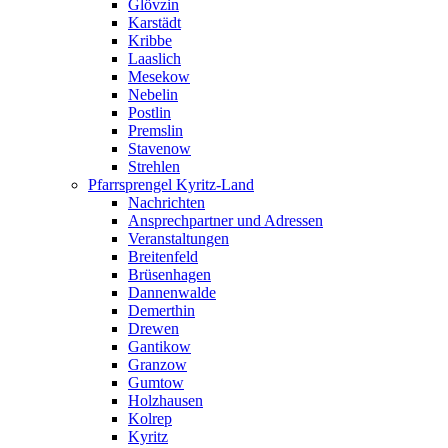
Glövzin
Karstädt
Kribbe
Laaslich
Mesekow
Nebelin
Postlin
Premslin
Stavenow
Strehlen
Pfarrsprengel Kyritz-Land
Nachrichten
Ansprechpartner und Adressen
Veranstaltungen
Breitenfeld
Brüsenhagen
Dannenwalde
Demerthin
Drewen
Gantikow
Granzow
Gumtow
Holzhausen
Kolrep
Kyritz