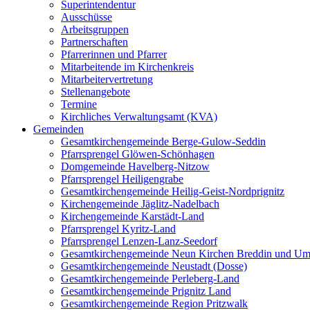
Superintendentur
Ausschüsse
Arbeitsgruppen
Partnerschaften
Pfarrerinnen und Pfarrer
Mitarbeitende im Kirchenkreis
Mitarbeitervertretung
Stellenangebote
Termine
Kirchliches Verwaltungsamt (KVA)
Gemeinden
Gesamtkirchengemeinde Berge-Gulow-Seddin
Pfarrsprengel Glöwen-Schönhagen
Domgemeinde Havelberg-Nitzow
Pfarrsprengel Heiligengrabe
Gesamtkirchengemeinde Heilig-Geist-Nordprignitz
Kirchengemeinde Jäglitz-Nadelbach
Kirchengemeinde Karstädt-Land
Pfarrsprengel Kyritz-Land
Pfarrsprengel Lenzen-Lanz-Seedorf
Gesamtkirchengemeinde Neun Kirchen Breddin und Um
Gesamtkirchengemeinde Neustadt (Dosse)
Gesamtkirchengemeinde Perleberg-Land
Gesamtkirchengemeinde Prignitz Land
Gesamtkirchengemeinde Region Pritzwalk