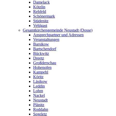
Damelack
Kötzlin
Rehfeld
Schönermark
Stüdenitz
Vehlgast
Gesamtkirchengemeinde Neustadt (Dosse)
Ansprechpartner und Adressen
Veranstaltungen
Barsikow
Bartschendorf
Bückwitz
Dreetz
Großderschau
Hohenofen
Kampehl
Köritz
Läsikow
Leddin
Lohm
Nackel
Neustadt
Plänitz
Roddahn
Segeletz