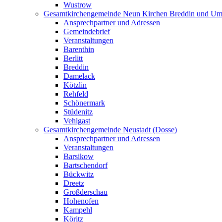
Wustrow
Gesamtkirchengemeinde Neun Kirchen Breddin und Um
Ansprechpartner und Adressen
Gemeindebrief
Veranstaltungen
Barenthin
Berlitt
Breddin
Damelack
Kötzlin
Rehfeld
Schönermark
Stüdenitz
Vehlgast
Gesamtkirchengemeinde Neustadt (Dosse)
Ansprechpartner und Adressen
Veranstaltungen
Barsikow
Bartschendorf
Bückwitz
Dreetz
Großderschau
Hohenofen
Kampehl
Köritz