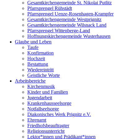
Gesamtkirchengemeinde St. Nikolai Putlitz
Pfarrsprengel Rühstädt
Pfarrsprengel Uenze-Rosenhagen-Krampfer
Gesamtkirchengemeinde Westprignitz
Gesamtkirchengemeinde Wilsnack Land
Pfarrsprengel Wittenberge-Land
Hoffnungskirchengemeinde Wusterhausen
Glaube und Leben
Taufe
Konfirmation
Hochzeit
Bestattung
Wiedereintritt
Geistliche Worte
Arbeitsbereiche
Kirchenmusik
Kinder und Familien
Jugendarbeit
Krankenhausseelsorge
Notfallseelsorge
Diakonisches Werk Prignitz e.V.
Ehrenamt
Friedhofsbeauftragter
Religionsunterricht
Lektor*innen und Prädikant*innen