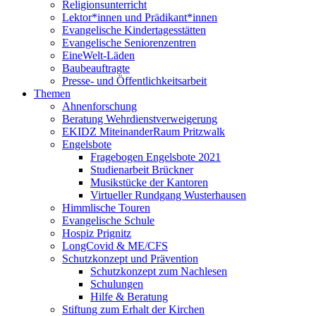
Religionsunterricht
Lektor*innen und Prädikant*innen
Evangelische Kindertagesstätten
Evangelische Seniorenzentren
EineWelt-Läden
Baubeauftragte
Presse- und Öffentlichkeitsarbeit
Themen
Ahnenforschung
Beratung Wehrdienstverweigerung
EKIDZ MiteinanderRaum Pritzwalk
Engelsbote
Fragebogen Engelsbote 2021
Studienarbeit Brückner
Musikstücke der Kantoren
Virtueller Rundgang Wusterhausen
Himmlische Touren
Evangelische Schule
Hospiz Prignitz
LongCovid & ME/CFS
Schutzkonzept und Prävention
Schutzkonzept zum Nachlesen
Schulungen
Hilfe & Beratung
Stiftung zum Erhalt der Kirchen