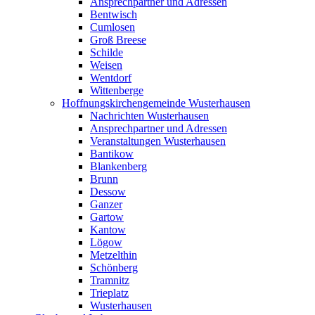
Ansprechpartner und Adressen
Bentwisch
Cumlosen
Groß Breese
Schilde
Weisen
Wentdorf
Wittenberge
Hoffnungskirchengemeinde Wusterhausen
Nachrichten Wusterhausen
Ansprechpartner und Adressen
Veranstaltungen Wusterhausen
Bantikow
Blankenberg
Brunn
Dessow
Ganzer
Gartow
Kantow
Lögow
Metzelthin
Schönberg
Tramnitz
Trieplatz
Wusterhausen