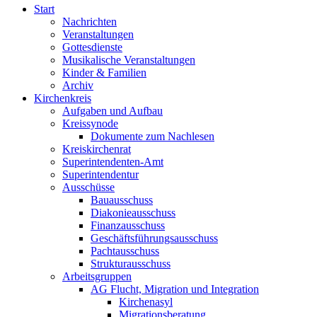
Start
Nachrichten
Veranstaltungen
Gottesdienste
Musikalische Veranstaltungen
Kinder & Familien
Archiv
Kirchenkreis
Aufgaben und Aufbau
Kreissynode
Dokumente zum Nachlesen
Kreiskirchenrat
Superintendenten-Amt
Superintendentur
Ausschüsse
Bauausschuss
Diakonieausschuss
Finanzausschuss
Geschäftsführungsausschuss
Pachtausschuss
Strukturausschuss
Arbeitsgruppen
AG Flucht, Migration und Integration
Kirchenasyl
Migrationsberatung