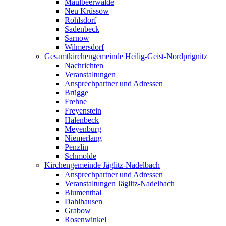
Maulbeerwalde
Neu Krüssow
Rohlsdorf
Sadenbeck
Sarnow
Wilmersdorf
Gesamtkirchengemeinde Heilig-Geist-Nordprignitz
Nachrichten
Veranstaltungen
Ansprechpartner und Adressen
Brügge
Frehne
Freyenstein
Halenbeck
Meyenburg
Niemerlang
Penzlin
Schmolde
Kirchengemeinde Jäglitz-Nadelbach
Ansprechpartner und Adressen
Veranstaltungen Jäglitz-Nadelbach
Blumenthal
Dahlhausen
Grabow
Rosenwinkel