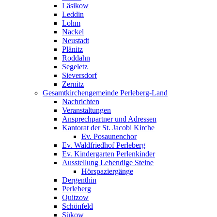
Läsikow
Leddin
Lohm
Nackel
Neustadt
Plänitz
Roddahn
Segeletz
Sieversdorf
Zernitz
Gesamtkirchengemeinde Perleberg-Land
Nachrichten
Veranstaltungen
Ansprechpartner und Adressen
Kantorat der St. Jacobi Kirche
Ev. Posaunenchor
Ev. Waldfriedhof Perleberg
Ev. Kindergarten Perlenkinder
Ausstellung Lebendige Steine
Hörspaziergänge
Dergenthin
Perleberg
Quitzow
Schönfeld
Sükow