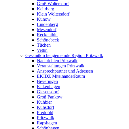
Groß Woltersdorf
Kehrberg
Klein Woltersdorf
Kunow
Lindenberg
Mesendorf
Reckenthin
Schönebeck
Tüchen
Vettin
Gesamtkirchengemeinde Region Pritzwalk
Nachrichten Pritzwalk
Veranstaltungen Pritzwalk
Ansprechpartner und Adressen
EKIDZ MiteinanderRaum
Beveringen
Falkenhagen
Giesensdorf
Groß Pankow
Kuhbier
Kuhsdorf
Preddöhl
Pritzwalk
Rapshagen
Schönhagen