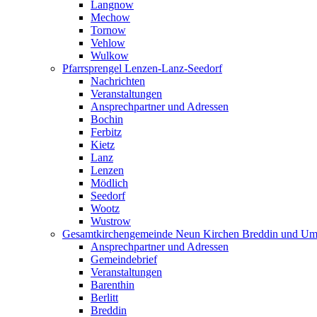
Langnow
Mechow
Tornow
Vehlow
Wulkow
Pfarrsprengel Lenzen-Lanz-Seedorf
Nachrichten
Veranstaltungen
Ansprechpartner und Adressen
Bochin
Ferbitz
Kietz
Lanz
Lenzen
Mödlich
Seedorf
Wootz
Wustrow
Gesamtkirchengemeinde Neun Kirchen Breddin und Um
Ansprechpartner und Adressen
Gemeindebrief
Veranstaltungen
Barenthin
Berlitt
Breddin