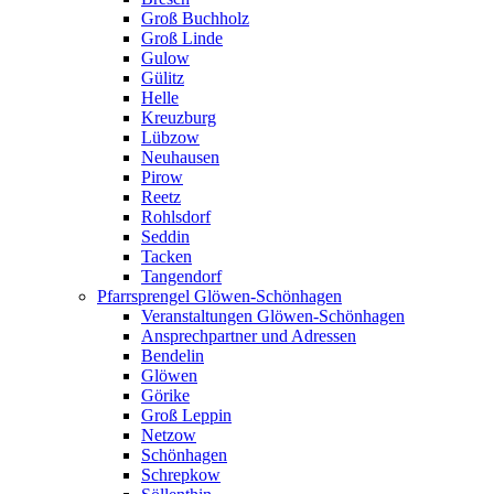
Groß Buchholz
Groß Linde
Gulow
Gülitz
Helle
Kreuzburg
Lübzow
Neuhausen
Pirow
Reetz
Rohlsdorf
Seddin
Tacken
Tangendorf
Pfarrsprengel Glöwen-Schönhagen
Veranstaltungen Glöwen-Schönhagen
Ansprechpartner und Adressen
Bendelin
Glöwen
Görike
Groß Leppin
Netzow
Schönhagen
Schrepkow