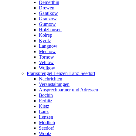
Demerthin
Drewen
Gantikow
Granzow
Gumtow
Holzhausen
Kolrep
Kyritz
Langnow
Mechow
Tornow
Vehlow
Wulkow
Pfarrsprengel Lenzen-Lanz-Seedorf
Nachrichten
Veranstaltungen
Ansprechpartner und Adressen
Bochin
Ferbitz
Kietz
Lanz
Lenzen
Mödlich
Seedorf
Wootz