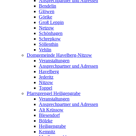
Ansprechpartner und Adressen
Bendelin
Glöwen
Görike
Groß Leppin
Netzow
Schönhagen
Schrepkow
Söllenthin
Vehlin
Domgemeinde Havelberg-Nitzow
Veranstaltungen
Ansprechpartner und Adressen
Havelberg
Jederitz
Nitzow
Toppel
Pfarrsprengel Heiligengrabe
Veranstaltungen
Ansprechpartner und Adressen
Alt Krüssow
Blesendorf
Bölzke
Heiligengrabe
Kemnitz