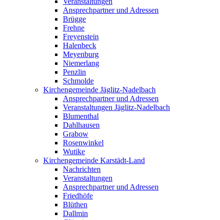
Veranstaltungen
Ansprechpartner und Adressen
Brügge
Frehne
Freyenstein
Halenbeck
Meyenburg
Niemerlang
Penzlin
Schmolde
Kirchengemeinde Jäglitz-Nadelbach
Ansprechpartner und Adressen
Veranstaltungen Jäglitz-Nadelbach
Blumenthal
Dahlhausen
Grabow
Rosenwinkel
Wutike
Kirchengemeinde Karstädt-Land
Nachrichten
Veranstaltungen
Ansprechpartner und Adressen
Friedhöfe
Blüthen
Dallmin